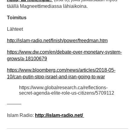
täällä Magneettimediassa lähiaikoina.
Toimitus
Lähteet
http://islam-radio.net/finish/power/freedman.htm
https://www.dw.com/en/debate-over-monetary-system-
grows/a-18100679
https://www.bloomberg.com/news/articles/2018-05-
10/can-putin-stop-israel-and-iran-going-to-war
https://www.globalresearch.ca/reflections-
secret-agenda-elite-role-us-citizens/5709112
———
Islam Radio:
http://islam-radio.net/