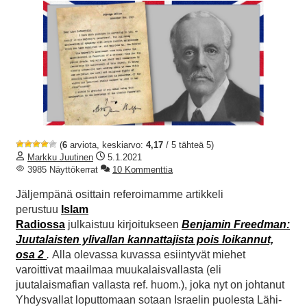
(
6
arviota, keskiarvo:
4,17
/ 5 tähteä 5)
Markku Juutinen
5.1.2021
3985 Näyttökerrat
10 Kommenttia
Jäljempänä osittain referoimamme artikkeli
perustuu
Islam
Radiossa
julkaistuu kirjoitukseen
Benjamin Freedman:
Juutalaisten ylivallan kannattajista pois loikannut,
osa 2
.
Alla olevassa
kuvassa esiintyvät miehet
varoittivat maailmaa muukalaisvallasta (eli
juutalaismafian vallasta ref. huom.), joka nyt on johtanut
Yhdysvallat loputtomaan sotaan Israelin puolesta Lähi-