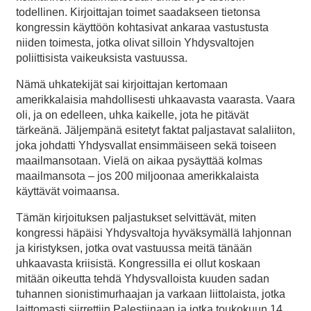
todellinen. Kirjoittajan toimet saadakseen tietonsa
kongressin käyttöön kohtasivat ankaraa vastustusta
niiden toimesta, jotka olivat silloin Yhdysvaltojen
poliittisista vaikeuksista vastuussa.
Nämä uhkatekijät sai kirjoittajan kertomaan
amerikkalaisia mahdollisesti uhkaavasta vaarasta. Vaara
oli, ja on edelleen, uhka kaikelle, jota he pitävät
tärkeänä. Jäljempänä esitetyt faktat paljastavat salaliiton,
joka johdatti Yhdysvallat ensimmäiseen sekä toiseen
maailmansotaan. Vielä on aikaa pysäyttää kolmas
maailmansota – jos 200 miljoonaa amerikkalaista
käyttävät voimaansa.
Tämän kirjoituksen paljastukset selvittävät, miten
kongressi häpäisi Yhdysvaltoja hyväksymällä lahjonnan
ja kiristyksen, jotka ovat vastuussa meitä tänään
uhkaavasta kriisistä. Kongressilla ei ollut koskaan
mitään oikeutta tehdä Yhdysvalloista kuuden sadan
tuhannen sionistimurhaajan ja varkaan liittolaista, jotka
laittomasti siirrettiin Palestiinaan ja jotka toukokuun 14.