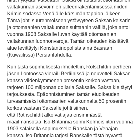
valtakunnan asevoimien jälleenrakentamisessa niiden
Krimin sodassa Venäjälle kärsimän tappion jälkeen.
Tämä johti suurenmoiseen ystävyyteen Saksan keisarin
ja ottomaanien valtakunnan sulttaanin välillä, joka antoi
vuonna 1908 Saksalle luvan käyttää ottomaanien
valtakunnan luonnonvaroja. Tämän oikeuden käsittävä
alue levittäytyi Konstantinopolista aina Basraan
(Kuwaitissa) Persianlahdella.
Kun tästä sopimuksesta ilmoitettiin, Rotschildin perheen
jäsen Lontoossa vieraili Berliinissä ja neuvotteli Saksan
kanssa viidenkymmenen prosentin korkoa vastaan,
tarjoten 100 miljoonaa dollaria Saksalle. Saksa kieltäytyi
tarjouksesta. Epäonnistuminen tämän etuoikeuden
turvaamiseksi ottomaanien valtakunnalta 50 prosentin
korkoa vastaan Saksalle johti siihen,
että Rothschildit alkoivat ajaa ensimmäistä
maailmansotaa. Iso-Britannia solmi Kolmoisliiton vuonna
1903 salaisella sopimuksella Ranskan ja Venäjän
kanssa. Iso-Britannia tarjosi Ranskalle tästä hyvästä