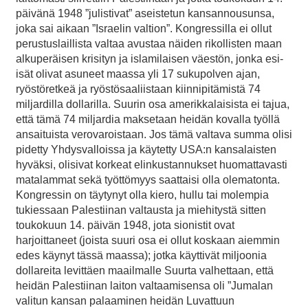
päivänä 1948 ”julistivat” aseistetun kansannousunsa,
joka sai aikaan ”Israelin valtion”. Kongressilla ei ollut
perustuslaillista valtaa avustaa näiden rikollisten maan
alkuperäisen krisityn ja islamilaisen väestön, jonka esi-
isät olivat asuneet maassa yli 17 sukupolven ajan,
ryöstöretkeä ja ryöstösaaliistaan kiinnipitämistä 74
miljardilla dollarilla. Suurin osa amerikkalaisista ei tajua,
että tämä 74 miljardia maksetaan heidän kovalla työllä
ansaituista verovaroistaan. Jos tämä valtava summa olisi
pidetty Yhdysvalloissa ja käytetty USA:n kansalaisten
hyväksi, olisivat korkeat elinkustannukset huomattavasti
matalammat sekä työttömyys saattaisi olla olematonta.
Kongressin on täytynyt olla kiero, hullu tai molempia
tukiessaan Palestiinan valtausta ja miehitystä sitten
toukokuun 14. päivän 1948, jota sionistit ovat
harjoittaneet (joista suuri osa ei ollut koskaan aiemmin
edes käynyt tässä maassa); jotka käyttivät miljoonia
dollareita levittäen maailmalle Suurta valhettaan, että
heidän Palestiinan laiton valtaamisensa oli ”Jumalan
valitun kansan palaaminen heidän Luvattuun