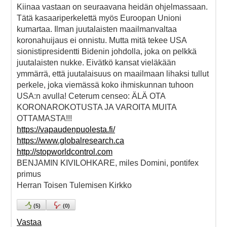
Kiinaa vastaan on seuraavana heidän ohjelmassaan.
Tätä kasaariperkelettä myös Euroopan Unioni
kumartaa. Ilman juutalaisten maailmanvaltaa
koronahuijaus ei onnistu. Mutta mitä tekee USA
sionistipresidentti Bidenin johdolla, joka on pelkkä
juutalaisten nukke. Eivätkö kansat vieläkään
ymmärrä, että juutalaisuus on maailmaan lihaksi tullut
perkele, joka viemässä koko ihmiskunnan tuhoon
USA:n avulla! Ceterum censeo: ÄLÄ OTA
KORONAROKOTUSTA JA VAROITA MUITA
OTTAMASTA!!!
https://vapaudenpuolesta.fi/
https://www.globalresearch.ca
http://stopworldcontrol.com
BENJAMIN KIVILOHKARE, miles Domini, pontifex
primus
Herran Toisen Tulemisen Kirkko
(
5
)
(
0
)
Vastaa