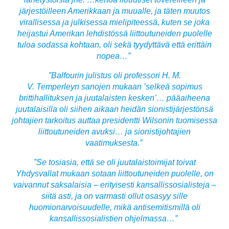
järjestöilleen Amerikkaan ja muualle,
ja täten muutos
virallisessa ja julkisessa mielipiteessä, kuten se joka
heijastui Amerikan lehdistössä liittoutuneiden puolelle
tuloa sodassa kohtaan, oli sekä tyydyttävä että erittäin
nopea…”
”Balfourin julistus oli professori H. M.
V. Temperleyn sanojen mukaan ’selkeä sopimus
brittihallituksen ja juutalaisten kesken’… pääaiheena
juutalaisilla oli siihen aikaan heidän sionistijärjestönsä
johtajien tarkoitus auttaa presidentti Wilsonin tuomisessa
liittoutuneiden avuksi… ja sionistijohtajien
vaatimuksesta.”
”Se tosiasia, että se oli juutalaistoimijat toivat
Yhdysvallat mukaan sotaan liittoutuneiden puolelle, on
vaivannut saksalaisia – erityisesti kansallissosialisteja –
siitä asti, ja on varmasti ollut osasyy sille
huomionarvoisuudelle, mikä antisemitismillä oli
kansallissosialistien ohjelmassa…”