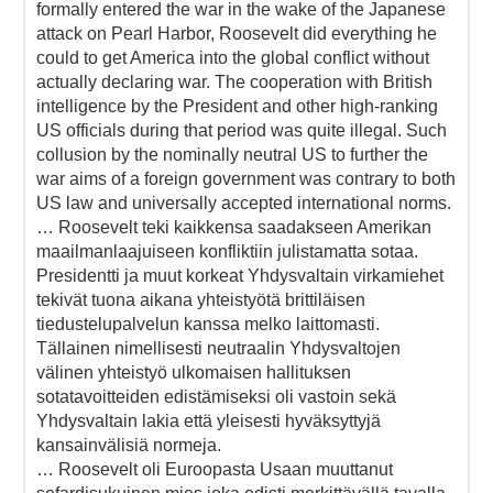
formally entered the war in the wake of the Japanese
attack on Pearl Harbor, Roosevelt did everything he
could to get America into the global conflict without
actually declaring war. The cooperation with British
intelligence by the President and other high-ranking
US officials during that period was quite illegal. Such
collusion by the nominally neutral US to further the
war aims of a foreign government was contrary to both
US law and universally accepted international norms.
… Roosevelt teki kaikkensa saadakseen Amerikan
maailmanlaajuiseen konfliktiin julistamatta sotaa.
Presidentti ja muut korkeat Yhdysvaltain virkamiehet
tekivät tuona aikana yhteistyötä brittiläisen
tiedustelupalvelun kanssa melko laittomasti.
Tällainen nimellisesti neutraalin Yhdysvaltojen
välinen yhteistyö ulkomaisen hallituksen
sotatavoitteiden edistämiseksi oli vastoin sekä
Yhdysvaltain lakia että yleisesti hyväksyttyjä
kansainvälisiä normeja.
… Roosevelt oli Euroopasta Usaan muuttanut