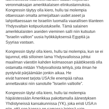
veronmaksajan amerikkalaisen elinkustannuksia.
Kongressin täytyy olla kiero, hullu tai molempia
ottaessaan omalta armeijaltaan uudet aseet ja
lahjoittaessaan ne Israeliin luomalla vaarallisen tilanteen
Yhdysvaltain kotipuolustukselle. Tämä salainen
amerikkalaisten aseiden vieminen salli niin kutsutun
”Israelin valtion” uusia hyökkäyksensä Egyptiä ja
Syyriaa vastaan.
Kongressin täytyi olla kiero, hullu tai molempia, kun se ei
tajunnut, että silloinen lama Yhdysvalloissa johtui
maailman väestön kahden kolmasosan päätöksestä olla
ostamatta mitään Yhdysvalloista tehtyä, jota ilman he
pystyivät pärjäämään jonkin aikaa. He
eivät hanneet tarjota USA:lle enempää rahaa
annettavaksi niin sanotulle ”Israelin valtiolle”.
Kongressin täytyi olla kiero, hullu tai molempia
häpäistessään Amerikkaa pakottamalla äänestyksen
Yhdistyneissä kansakunnissa (YK), joka eristi USA:n
niin, että sen kanssa on samassa leirissä vain