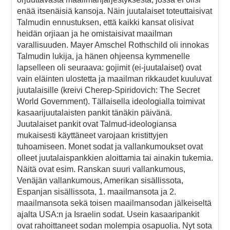
enää itsenäisiä kansoja. Näin juutalaiset toteuttaisivat
Talmudin ennustuksen, että kaikki kansat olisivat
heidän orjiaan ja he omistaisivat maailman
varallisuuden. Mayer Amschel Rothschild oli innokas
Talmudin lukija, ja hänen ohjeensa kymmenelle
lapselleen oli seuraava: gojimit (ei-juutalaiset) ovat
vain eläinten ulostetta ja maailman rikkaudet kuuluvat
juutalaisille (kreivi Cherep-Spiridovich: The Secret
World Government). Tällaisella ideologialla toimivat
kasaarijuutalaisten pankit tänäkin päivänä.
Juutalaiset pankit ovat Talmud-ideologiansa
mukaisesti käyttäneet varojaan kristittyjen
tuhoamiseen. Monet sodat ja vallankumoukset ovat
olleet juutalaispankkien aloittamia tai ainakin tukemia.
Näitä ovat esim. Ranskan suuri vallankumous,
Venäjän vallankumous, Amerikan sisällissota,
Espanjan sisällissota, 1. maailmansota ja 2.
maailmansota sekä toisen maailmansodan jälkeiseltä
ajalta USA:n ja Israelin sodat. Usein kasaaripankit
ovat rahoittaneet sodan molempia osapuolia. Nyt sota