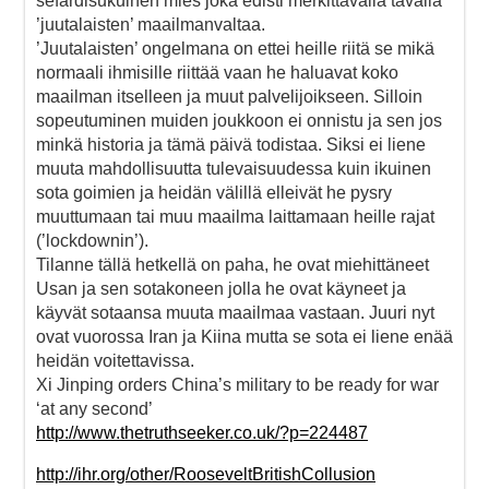
sefardisukuinen mies joka edisti merkittävällä tavalla
’juutalaisten’ maailmanvaltaa.
’Juutalaisten’ ongelmana on ettei heille riitä se mikä
normaali ihmisille riittää vaan he haluavat koko
maailman itselleen ja muut palvelijoikseen. Silloin
sopeutuminen muiden joukkoon ei onnistu ja sen jos
minkä historia ja tämä päivä todistaa. Siksi ei liene
muuta mahdollisuutta tulevaisuudessa kuin ikuinen
sota goimien ja heidän välillä elleivät he pysry
muuttumaan tai muu maailma laittamaan heille rajat
(’lockdownin’).
Tilanne tällä hetkellä on paha, he ovat miehittäneet
Usan ja sen sotakoneen jolla he ovat käyneet ja
käyvät sotaansa muuta maailmaa vastaan. Juuri nyt
ovat vuorossa Iran ja Kiina mutta se sota ei liene enää
heidän voitettavissa.
Xi Jinping orders China’s military to be ready for war
‘at any second’
http://www.thetruthseeker.co.uk/?p=224487
http://ihr.org/other/RooseveltBritishCollusion