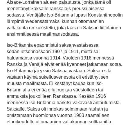
Alsace-Lorrainen alueen palautusta, jonka tämä oli
menettänyt Saksalle ranskalais-preussilaisessa
sodassa. Venäjälle Iso-Britannia lupasi Konstantinopolin
lämpimänvedensatamaksi kunhan ottomaanien
valtakunta on kukistettu, joka taas oli Saksan liittolainen
ensimmäisessä maailmansodassa.
Iso-Britannia epäonnistui saksanvastaisessa
sodanlietsonnassaan 1907 ja 1911, mutta sai
haluamansa vuonna 1914. Vuoteen 1916 mennessä
Ranska ja Venäjä eivät enää kyenneet jatkamaan sotaa.
Iso-Britannia jäi yksin Saksaa vastaan. Saksan sitä
vastaan käymä sukellusvenesota oli eristänyt sen
muusta maailmasta. Ei kestänyt kauaa kun Iso-
Britannialla ei enää ollut ruokaa väestölleen tai
ammuksia joukoilleen Ranskassa. Kesään 1916
mennessä Iso-Britannia harkitsi vakavasti antautumista
Saksalle. Saksa oli innokas solmimaan rauhan ja
omistamaan huomionsa vuonna 1903 saamalleen
etuoikeudelle ottomaanien valtakunnan sulttaanilta.