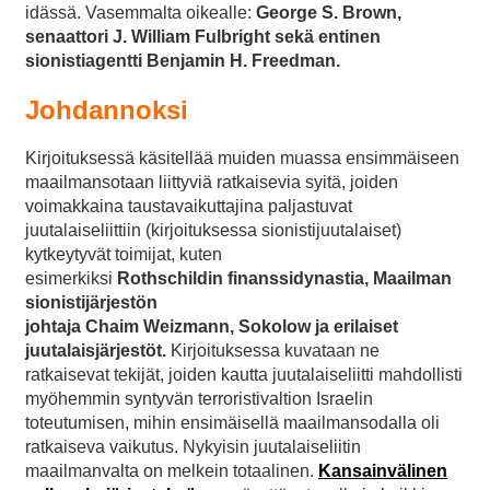
idässä. Vasemmalta oikealle:
George S. Brown,
senaattori J. William Fulbright sekä entinen
sionistiagentti Benjamin H. Freedman.
Johdannoksi
Kirjoituksessä käsitellää muiden muassa ensimmäiseen
maailmansotaan liittyviä ratkaisevia syitä, joiden
voimakkaina taustavaikuttajina paljastuvat
juutalaiseliittiin (kirjoituksessa sionistijuutalaiset)
kytkeytyvät toimijat, kuten
esimerkiksi
Rothschildin
finanssidynastia, Maailman
sionistijärjestön
johtaja Chaim Weizmann, Sokolow ja erilaiset
juutalaisjärjestöt.
Kirjoituksessa kuvataan ne
ratkaisevat tekijät, joiden kautta juutalaiseliitti mahdollisti
myöhemmin syntyvän terroristivaltion Israelin
toteutumisen, mihin ensimäisellä maailmansodalla oli
ratkaiseva vaikutus. Nykyisin juutalaiseliitin
maailmanvalta on melkein totaalinen.
Kansainvälinen