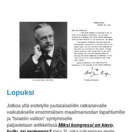
Lopuksi
Jatkoa yllä esitetylle juutalaiseliitin ratkaisevalle
vaikutukselle ensimmäisen maailmansodan tapahtumille
ja ”Israelin valtion” syntymiselle
paljastetaan artikkelissä
Miksi kongressi on kiero,
hullu, tai molempia?
(osa 3), joka julkaistaan myös