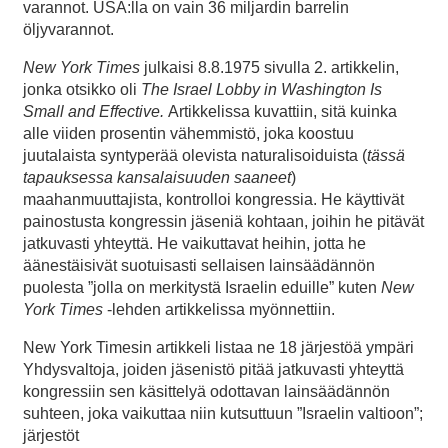
varannot. USA:lla on vain 36 miljardin barrelin
öljyvarannot.
New York Times
julkaisi 8.8.1975 sivulla 2. artikkelin,
jonka otsikko oli
The
Israel Lobby in Washington Is
Small and
Effective
.
Artikkelissa kuvattiin, sitä kuinka
alle viiden prosentin vähemmistö, joka koostuu
juutalaista syntyperää olevista naturalisoiduista (
tässä
tapauksessa kansalaisuuden saaneet
)
maahanmuuttajista, kontrolloi kongressia. He käyttivät
painostusta kongressin jäseniä kohtaan, joihin he pitävät
jatkuvasti yhteyttä. He vaikuttavat heihin, jotta he
äänestäisivät suotuisasti sellaisen lainsäädännön
puolesta ”jolla on merkitystä Israelin eduille” kuten
New
York Times
-lehden artikkelissa myönnettiin.
New York Timesin artikkeli listaa ne 18 järjestöä ympäri
Yhdysvaltoja, joiden jäsenistö pitää jatkuvasti yhteyttä
kongressiin sen käsittelyä odottavan lainsäädännön
suhteen, joka vaikuttaa niin kutsuttuun ”Israelin valtioon”;
järjestöt