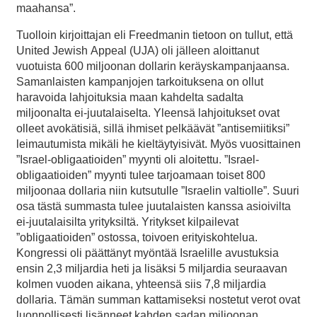
maahansa”.
Tuolloin kirjoittajan eli Freedmanin tietoon on tullut, että
United Jewish Appeal (UJA) oli jälleen aloittanut
vuotuista 600 miljoonan dollarin keräyskampanjaansa.
Samanlaisten kampanjojen tarkoituksena on ollut
haravoida lahjoituksia maan kahdelta sadalta
miljoonalta ei-juutalaiselta. Yleensä lahjoitukset ovat
olleet avokätisiä, sillä ihmiset pelkäävät ”antisemiitiksi”
leimautumista mikäli he kieltäytyisivät. Myös vuosittainen
”Israel-obligaatioiden” myynti oli aloitettu. ”Israel-
obligaatioiden” myynti tulee tarjoamaan toiset 800
miljoonaa dollaria niin kutsutulle ”Israelin valtiolle”. Suuri
osa tästä summasta tulee juutalaisten kanssa asioivilta
ei-juutalaisilta yrityksiltä. Yritykset kilpailevat
”obligaatioiden” ostossa, toivoen erityiskohtelua.
Kongressi oli päättänyt myöntää Israelille avustuksia
ensin 2,3 miljardia heti ja lisäksi 5 miljardia seuraavan
kolmen vuoden aikana, yhteensä siis 7,8 miljardia
dollaria. Tämän summan kattamiseksi nostetut verot ovat
luonnollisesti lisänneet kahden sadan miljoonan