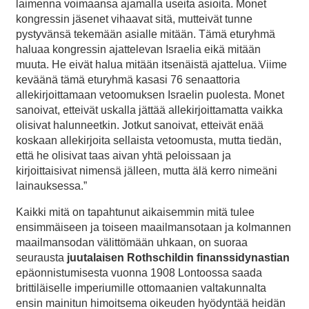
laimenna voimaansa ajamalla useita asioita. Monet
kongressin jäsenet vihaavat sitä, mutteivät tunne
pystyvänsä tekemään asialle mitään. Tämä eturyhmä
haluaa kongressin ajattelevan Israelia eikä mitään
muuta. He eivät halua mitään itsenäistä ajattelua. Viime
keväänä tämä eturyhmä kasasi 76 senaattoria
allekirjoittamaan vetoomuksen Israelin puolesta. Monet
sanoivat, etteivät uskalla jättää allekirjoittamatta vaikka
olisivat halunneetkin. Jotkut sanoivat, etteivät enää
koskaan allekirjoita sellaista vetoomusta, mutta tiedän,
että he olisivat taas aivan yhtä peloissaan ja
kirjoittaisivat nimensä jälleen, mutta älä kerro nimeäni
lainauksessa.”
Kaikki mitä on tapahtunut aikaisemmin mitä tulee
ensimmäiseen ja toiseen maailmansotaan ja kolmannen
maailmansodan välittömään uhkaan, on suoraa
seurausta
juutalaisen
Rothschildin
finanssidynastian
epäonnistumisesta vuonna 1908 Lontoossa saada
brittiläiselle imperiumille ottomaanien valtakunnalta
ensin mainitun himoitsema oikeuden hyödyntää heidän