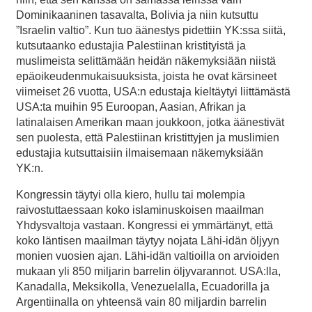
Dominikaaninen tasavalta, Bolivia ja niin kutsuttu
”Israelin valtio”. Kun tuo äänestys pidettiin YK:ssa siitä,
kutsutaanko edustajia Palestiinan kristityistä ja
muslimeista selittämään heidän näkemyksiään niistä
epäoikeudenmukaisuuksista, joista he ovat kärsineet
viimeiset 26 vuotta, USA:n edustaja kieltäytyi liittämästä
USA:ta muihin 95 Euroopan, Aasian, Afrikan ja
latinalaisen Amerikan maan joukkoon, jotka äänestivät
sen puolesta, että Palestiinan kristittyjen ja muslimien
edustajia kutsuttaisiin ilmaisemaan näkemyksiään
YK:n.
Kongressin täytyi olla kiero, hullu tai molempia
raivostuttaessaan koko islaminuskoisen maailman
Yhdysvaltoja vastaan. Kongressi ei ymmärtänyt, että
koko läntisen maailman täytyy nojata Lähi-idän öljyyn
monien vuosien ajan. Lähi-idän valtioilla on arvioiden
mukaan yli 850 miljarin barrelin öljyvarannot. USA:lla,
Kanadalla, Meksikolla, Venezuelalla, Ecuadorilla ja
Argentiinalla on yhteensä vain 80 miljardin barrelin