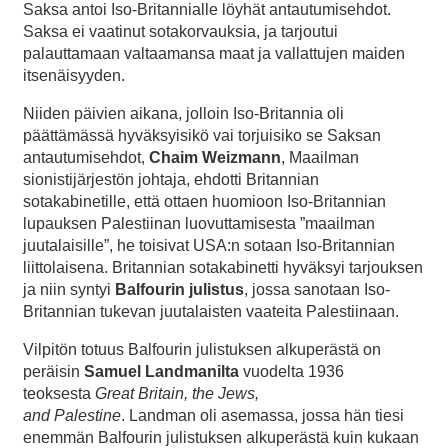
Saksa antoi Iso-Britannialle löyhät antautumisehdot.
Saksa ei vaatinut sotakorvauksia, ja tarjoutui
palauttamaan valtaamansa maat ja vallattujen maiden
itsenäisyyden.
Niiden päivien aikana, jolloin Iso-Britannia oli
päättämässä hyväksyisikö vai torjuisiko se Saksan
antautumisehdot,
Chaim
Weizmann
, Maailman
sionistijärjestön johtaja, ehdotti Britannian
sotakabinetille, että ottaen huomioon Iso-Britannian
lupauksen Palestiinan luovuttamisesta ”maailman
juutalaisille”, he toisivat USA:n sotaan Iso-Britannian
liittolaisena. Britannian sotakabinetti hyväksyi tarjouksen
ja niin syntyi
Balfourin
julistus
, jossa sanotaan Iso-
Britannian tukevan juutalaisten vaateita Palestiinaan.
Vilpitön totuus Balfourin julistuksen alkuperästä on
peräisin
Samuel
Landmanilta
vuodelta 1936
teoksesta
Great Britain,
the
Jews
,
and
Palestine
. Landman oli asemassa, jossa hän tiesi
enemmän Balfourin julistuksen alkuperästä kuin kukaan