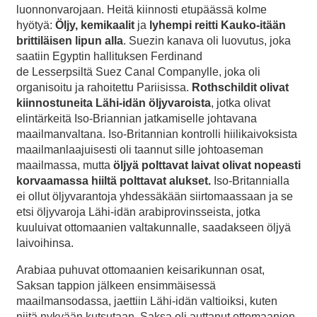
luonnonvarojaan. Heitä kiinnosti etupäässä kolme
hyötyä:
Öljy, kemikaalit
ja
lyhempi reitti Kauko-itään
brittiläisen lipun alla
. Suezin kanava oli luovutus, joka
saatiin Egyptin hallituksen Ferdinand
de Lesserpsiltä Suez Canal Companylle, joka oli
organisoitu ja rahoitettu Pariisissa.
Rothschildit
olivat
kiinnostuneita Lähi-idän öljyvaroista
, jotka olivat
elintärkeitä Iso-Briannian jatkamiselle johtavana
maailmanvaltana. Iso-Britannian kontrolli hiilikaivoksista
maailmanlaajuisesti oli taannut sille johtoaseman
maailmassa, mutta
öljyä polttavat laivat olivat nopeasti
korvaamassa hiiltä polttavat alukset.
Iso-Britannialla
ei ollut öljyvarantoja yhdessäkään siirtomaassaan ja se
etsi öljyvaroja Lähi-idän arabiprovinsseista, jotka
kuuluivat ottomaanien valtakunnalle, saadakseen öljyä
laivoihinsa.
Arabiaa puhuvat ottomaanien keisarikunnan osat,
Saksan tappion jälkeen ensimmäisessä
maailmansodassa, jaettiin Lähi-idän valtioiksi, kuten
niitä nykyään kutsutaan. Saksa oli auttanut ottomaanien