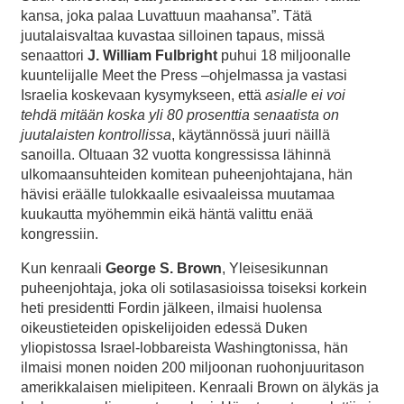
kansa, joka palaa Luvattuun maahansa”. Tätä
juutalaisvaltaa kuvastaa silloinen tapaus, missä
senaattori
J. William
Fulbright
puhui 18 miljoonalle
kuuntelijalle Meet the Press –ohjelmassa ja vastasi
Israelia koskevaan kysymykseen, että
asialle ei voi
tehdä mitään koska yli 80 prosenttia senaatista on
juutalaisten kontrollissa
, käytännössä juuri näillä
sanoilla. Oltuaan 32 vuotta kongressissa lähinnä
ulkomaansuhteiden komitean puheenjohtajana, hän
hävisi eräälle tulokkaalle esivaaleissa muutamaa
kuukautta myöhemmin eikä häntä valittu enää
kongressiin.
Kun kenraali
George S. Brown
, Yleisesikunnan
puheenjohtaja, joka oli sotilasasioissa toiseksi korkein
heti presidentti Fordin jälkeen, ilmaisi huolensa
oikeustieteiden opiskelijoiden edessä Duken
yliopistossa Israel-lobbareista Washingtonissa, hän
ilmaisi monen noiden 200 miljoonan ruohonjuuritason
amerikkalaisen mielipiteen. Kenraali Brown on älykäs ja