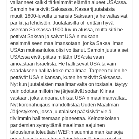
vallanneet kaikki tärkeimmät elämän alueet USA:ssa.
Samoin he tekivät Saksassa. Kasaarijuutalaisia
muutti 1800-luvulla tuhansia Saksaan ja he valtasivat
pankit ja lehdistön. Juutalaisilla oli erittäin hyvä
aseman Saksassa 1900-luvun alussa, mutta silti he
pettivät Saksan ja saivat USA:n mukaan
ensimmäiseen maailmansotaan, jonka Saksa ilman
USA:n mukaantuloa olisi voittanut. Samoin juutalaiset
USA:ssa eivät piittaa mitään USA:sta vaan
ainoastaan Israelista. He hallitsevat USA:ta vain
saadakseen hallita koko maailmaa. Tarpeen tullen he
pettävät USA:n kansan, kuten he tekivät Saksassa.
Nyt kun juutalaisten maailmanvalta on tosiasia, täytyy
vain odottaa milloin he järjestävät sodan Kiinaa
vastaan, joka ainoana uhkaa USA:n maailmanvaltaa.
Nyt koronahuijaus mahdollistaa Uuden Maailman
Järjestyksen, jossa juutalaiset pääsisivät vielä
tiiviimmin hallitsemaan planeettaa. Keinotekoisen
pandemian synnyttämä maailmanlaajuinen
talouslama toteuttaisi WEF:n suunnitelman kansoja
orjuuttavasta maailmanjärjestyksestä, jossa ei olisi