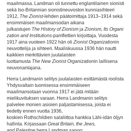
maailmassa. Landman oli tunnettu englantilainen sionisti
sekä Iso-Britannian sionistineuvoston kunniasihteeri
1912,
The
Zionist
-lehden päätoimittaja 1913–1914 sekä
ensimmäisen maailmansodan aikana
julkaistujen
The
History
of
Zionism
ja
Zionism
,
Its
Organi
zation and
Institutions
-pamflettien kirjoittaja. Vuodesta
1917 aina vuoteen 1922 hän oli
Zionist
Organization
in
neuvottelija ja sihteeri. Maaliskuussa 1936 hän nautti
kaikkien merkittävien juutalaisten
luottamusta
The
New
Zionist
Organization
in laillisena
neuvonantajana.
Herra Landmanin selitys juutalaisten esittämästä roolista
Yhdysvaltain tuomisessa ensimmäiseen
maailmansotaan vuonna 1917 ei jätä mitään
mielikuvituksen varaan. Herra Landmanin selitys
palvelee monien asioien paljastamisessa, joista ei
tiedetty ennen vuotta 1936,
koskien Rothschildien salaliittoa hankkia Lähi-idän öljyn
hallinta. Kirjassaan
Great Britain, the Jews,
and Palestine
herra Landman sanoo: