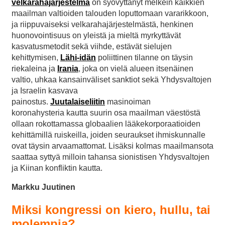
velkarahajärjestelmä
on syövyttänyt melkein kaikkien
maailman valtioiden talouden loputtomaan vararikkoon,
ja riippuvaiseksi velkarahajärjestelmästä, henkinen
huonovointisuus on yleistä ja mieltä myrkyttävät
kasvatusmetodit sekä viihde, estävät sielujen
kehittymisen,
Lähi-idän
poliittinen tilanne on täysin
riekaleina ja
Irania
, joka on vielä alueen itsenäinen
valtio, uhkaa kansainväliset sanktiot sekä Yhdysvaltojen
ja Israelin kasvava
painostus.
Juutalaiseliitin
masinoiman
koronahysteria kautta suurin osa maailman väestöstä
ollaan rokottamassa globaalien lääkekorporaatioiden
kehittämillä ruiskeilla, joiden seuraukset ihmiskunnalle
ovat täysin arvaamattomat. Lisäksi kolmas maailmansota
saattaa syttyä milloin tahansa sionistisen Yhdysvaltojen
ja Kiinan konfliktin kautta.
Markku Juutinen
Miksi kongressi on kiero, hullu, tai
molempia?