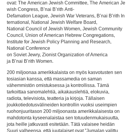
ovat: The American Jewish Committee, The American Je
wish Congress, B’nai B’rith Anti-
Defamation League, Jewish War Veterans, B’nai B’rith In
ternational, National Jewish Welfare Board,
National Council of Jewish Women, Jewish Community
Council, Union of American Hebrew Congregations,
Institute for Jewish Policy Planning and Research,
National Conference
on Soviet Jewry, Zionist Organization of America
ja B’nai B’rith Women.
200 miljoonaa amerikkalaista on myös kasvotusten sen
tosiasian kanssa, että massamedia on saman
vähemmistön omistuksessa ja kontrollissa. Tämä
tarkoittaa sanomalehtiä, aikakauslehtiä, elokuvia,
radiota, televisiota, teatteria ja kirjoja. Tällaisen
joukkotiedotusvälineiden kontrollin vuoksi useimpien
ruohonjuuritason 200 miljoonasta amerikkalaisesta on
mahdotonta kyseenalaistaa sen totuudenmukaisuutta,
jota heille jatkuvasti esitetään. Tätä valaisee heidän
Suuri valheensa, että juutalaiset ovat ”Jumalan valittu