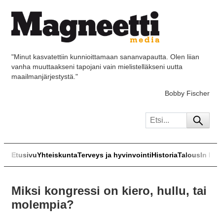
"Minut kasvatettiin kunnioittamaan sananvapautta. Olen liian
vanha muuttaakseni tapojani vain mielistelläkseni uutta
maailmanjärjestystä."
Bobby Fischer
Etusivu
Yhteiskunta
Terveys ja hyvinvointi
Historia
Talous
In Eng
Miksi kongressi on kiero, hullu, tai
molempia?