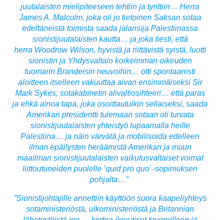
juutalaisten mielipiteeseen tehtiin ja tyrittiin… Herra
James A. Malcolm, joka oli jo tietoinen Saksan sotaa
edeltäneistä toimista saada jalansija Palestiinassa
sionistijuutalaisten kautta… ja joka tiesti, että
herra Woodrow Wilson, hyvistä ja riittävistä syistä, luotti
sionistin ja Yhdysvaltain korkeimman oikeuden
tuomarin Brandeisin neuvoihin… otti spontaanisti
aloitteen itselleen vakuuttaa aivan ensimmäiseksi Sir
Mark Sykes, sotakabinetin alivaltiosihteeri… että paras
ja ehkä ainoa tapa, joka osoittautuikin sellaiseksi, saada
Amerikan presidentti tulemaan sotaan oli turvata
sionistijuutalaisten yhteistyö lupaamalla heille
Palestiina… ja näin värvätä ja mobilisoi
da edelleen
ilman epäilysten heräämistä Amerikan ja muun
maailman sionistijuutalaisten vaikutusvaltaiset voimat
liittoutuneiden puolelle ’quid pro quo’ -sopimuksen
pohjalta…”
”Sionistijohtajille annettiin käyttöön suora kaape
liyhteys
sotaministeriöstä, ulkoministeriöstä ja Britannian
lähetystöistä jne. …kertoa ilouutiset tovereilleen ja