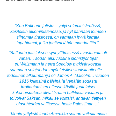
”Kun Balfourin julistus syntyi sotaministeriössä,
käsiteltiin ulkoministeriössä, ja nyt pannaan toimeen
siirtomaavirastossa, on varmaan hyvä kerrata
tapahtumat, jotka johtivat tähän mandaattiin.”
”Balfourin julistuksen synnyttämisessä avustaneita oli
vähän… sodan alkuvuosina sionistijohtajat
tri. Weizmann ja herra Sokolow pyrkivät kovasti
saamaan sotajohdon myönteisiksi sionistiaatteelle…
todellinen alkuunpanija oli James A. Malcolm… vuoden
1916 kriittisinä päivinä ja Venäjän sodasta
irrottautumisen ollessa käsillä juutalaiset
kokonaisuutena olivat tsaarin hallitusta vastaan ja
toivoivat Saksan, mikäli se voittaisi, antavan tiettyjen
olosuhteiden vallitsessa heille Palestiinan…”
”Monia yrityksiä tuoda Amerikka sotaan vaikuttamalla