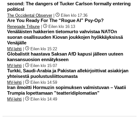
second: The dangers of Tucker Carlson formally entering
politicsI
The Occidental Observer
|
Eilen klo 17:36
Are You Ready For The “Rogue AI” Psy-Op?
Renegade Tribune
|
Eilen klo 16:13
Venäläisten hakkerien tietomurto vahvistaa NATOn
suoran osallisuuden Kiovan joukkojen hyökkäyksissä
Venäjälle
MV-lehti
|
Eilen klo 15:22
Globalistit haastava Saksan AfD kapusi jälleen uuteen
kansansuosion ennätykseen
MV-lehti
|
Eilen klo 15:07
Turkki, Saudi-Arabia ja Pakistan allekirjoittivat asiakirjan
yhteisestä puolustusliittoumasta
MV-lehti
|
Eilen klo 14:59
Iran ilmoitti Hormuzin sopimuksen valmistuvan – Vaatii
Trumpia lopettamaan ”teatteridiplomatian”
MV-lehti
|
Eilen klo 14:49