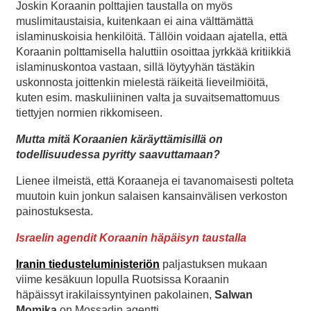
Joskin Koraanin polttajien taustalla on myös
muslimitaustaisia, kuitenkaan ei aina välttämättä
islaminuskoisia henkilöitä. Tällöin voidaan ajatella, että
Koraanin polttamisella haluttiin osoittaa jyrkkää kritiikkiä
islaminuskontoa vastaan, sillä löytyyhän tästäkin
uskonnosta joittenkin mielestä räikeitä lieveilmiöitä,
kuten esim. maskuliininen valta ja suvaitsemattomuus
tiettyjen normien rikkomiseen.
Mutta mitä Koraanien käräyttämisillä on
todellisuudessa pyritty saavuttamaan?
Lienee ilmeistä, että Koraaneja ei tavanomaisesti polteta
muutoin kuin jonkun salaisen kansainvälisen verkoston
painostuksesta.
Israelin agendit Koraanin häpäisyn taustalla
Iranin tiedusteluministeriön
paljastuksen mukaan
viime kesäkuun lopulla Ruotsissa Koraanin
häpäissyt irakilaissyntyinen pakolainen,
Salwan
Momika
on Mossadin agentti.