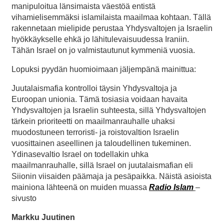
manipuloitua länsimaista väestöä entistä
vihamielisemmäksi islamilaista maailmaa kohtaan. Tällä
rakennetaan mielipide perustaa Yhdysvaltojen ja Israelin
hyökkäykselle ehkä jo lähitulevaisuudessa Iraniin.
Tähän Israel on jo valmistautunut kymmeniä vuosia.
Lopuksi pyydän huomioimaan jäljempänä mainittua:
Juutalaismafia kontrolloi täysin Yhdysvaltoja ja
Euroopan unionia. Tämä tosiasia voidaan havaita
Yhdysvaltojen ja Israelin suhteesta, sillä Yhdysvaltojen
tärkein prioriteetti on maailmanrauhalle uhaksi
muodostuneen terroristi- ja roistovaltion Israelin
vuosittainen aseellinen ja taloudellinen tukeminen.
Ydinasevaltio Israel on todellakin uhka
maailmanrauhalle, sillä Israel on juutalaismafian eli
Siionin viisaiden päämaja ja pesäpaikka. Näistä asioista
mainiona lähteenä on muiden muassa
Radio Islam
–
sivusto
Markku Juutinen