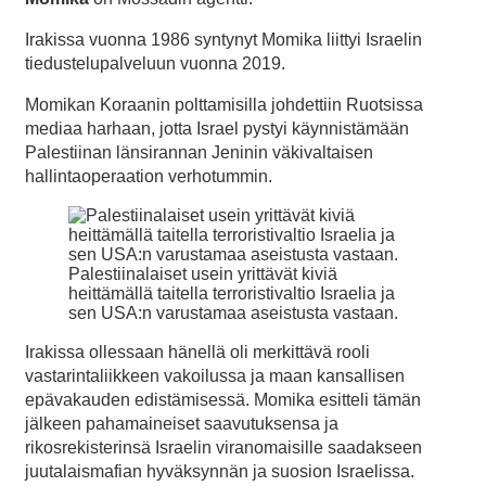
Irakissa vuonna 1986 syntynyt Momika liittyi Israelin
tiedustelupalveluun vuonna 2019.
Momikan Koraanin polttamisilla johdettiin Ruotsissa
mediaa harhaan, jotta Israel pystyi käynnistämään
Palestiinan länsirannan Jeninin väkivaltaisen
hallintaoperaation verhotummin.
Palestiinalaiset usein yrittävät kiviä
heittämällä taitella terroristivaltio Israelia ja
sen USA:n varustamaa aseistusta vastaan.
Irakissa ollessaan hänellä oli merkittävä rooli
vastarintaliikkeen vakoilussa ja maan kansallisen
epävakauden edistämisessä. Momika esitteli tämän
jälkeen pahamaineiset saavutuksensa ja
rikosrekisterinsä Israelin viranomaisille saadakseen
juutalaismafian hyväksynnän ja suosion Israelissa.