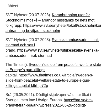
Lähteet
SVT Nyheter (20.07.2023).
Koranbränning utanför
Stockholms moské – arrangör misstänks för hets mot
folkgrupp
.
https://www.svt.se/nyheter/lokalt/stockholm/kor
anbranning-beviljad-i-stockholm
SVT Nyheter (20.07.2023).
Svenska ambassaden i Irak
stormad och satt i
bran
d.
https://www.svt.se/nyheter/utrikes/kalla-svenska-
ambassaden-i-irak-stormad
The Times ().
Sweden’s slide from peaceful welfare state
to Europe’s gun-killings
capital
.
https://www.thetimes.co.uk/article/sweden-s-
slide-from-peaceful-welfare-state-to-europe-s-gun-
killings-capital-k6rhtp72p
Brå (26.05.2021). Dödligt skjutvapenvåld har ökat i
Sverige, men inte i övriga Europa.
https://bra.se/om-
bra/nytt-fran-bra/arkiv/press/2021-05-26-dodligt-