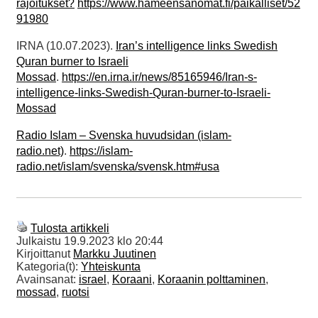
rajoitukset?
https://www.hameensanomat.fi/paikalliset/52
91980
IRNA (10.07.2023).
Iran’s intelligence links Swedish
Quran burner to Israeli
Mossad
.
https://en.irna.ir/news/85165946/Iran-s-
intelligence-links-Swedish-Quran-burner-to-Israeli-
Mossad
Radio Islam – Svenska huvudsidan (islam-
radio.net)
.
https://islam-
radio.net/islam/svenska/svensk.htm#usa
Tulosta artikkeli
Julkaistu
19.9.2023 klo 20:44
Kirjoittanut
Markku Juutinen
Kategoria(t):
Yhteiskunta
Avainsanat:
israel
,
Koraani
,
Koraanin polttaminen
,
mossad
,
ruotsi