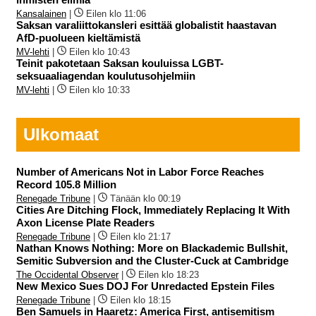
Kansalainen
|
Eilen klo 11:06
Saksan varaliittokansleri esittää globalistit haastavan
AfD-puolueen kieltämistä
MV-lehti
|
Eilen klo 10:43
Teinit pakotetaan Saksan kouluissa LGBT-
seksuaaliagendan koulutusohjelmiin
MV-lehti
|
Eilen klo 10:33
Ulkomaat
Number of Americans Not in Labor Force Reaches
Record 105.8 Million
Renegade Tribune
|
Tänään klo 00:19
Cities Are Ditching Flock, Immediately Replacing It With
Axon License Plate Readers
Renegade Tribune
|
Eilen klo 21:17
Nathan Knows Nothing: More on Blackademic Bullshit,
Semitic Subversion and the Cluster-Cuck at Cambridge
The Occidental Observer
|
Eilen klo 18:23
New Mexico Sues DOJ For Unredacted Epstein Files
Renegade Tribune
|
Eilen klo 18:15
Ben Samuels in Haaretz: America First, antisemitism