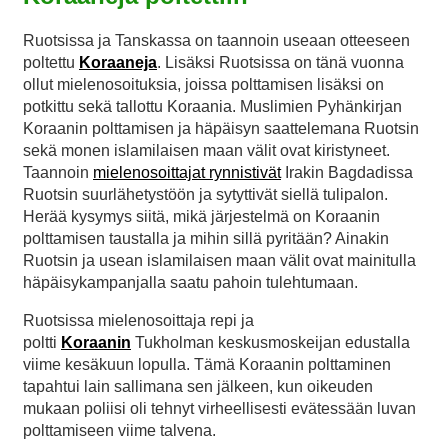
Ruotsissa ja Tanskassa on taannoin useaan otteeseen
poltettu
Koraaneja
. Lisäksi Ruotsissa on tänä vuonna
ollut mielenosoituksia, joissa polttamisen lisäksi on
potkittu sekä tallottu Koraania. Muslimien Pyhänkirjan
Koraanin polttamisen ja häpäisyn saattelemana Ruotsin
sekä monen islamilaisen maan välit ovat kiristyneet.
Taannoin
mielenosoittajat rynnistivät
Irakin Bagdadissa
Ruotsin suurlähetystöön ja sytyttivät siellä tulipalon.
Herää kysymys siitä, mikä järjestelmä on Koraanin
polttamisen taustalla ja mihin sillä pyritään? Ainakin
Ruotsin ja usean islamilaisen maan välit ovat mainitulla
häpäisykampanjalla saatu pahoin tulehtumaan.
Ruotsissa mielenosoittaja repi ja
poltti
Koraanin
Tukholman keskusmoskeijan edustalla
viime kesäkuun lopulla. Tämä Koraanin polttaminen
tapahtui lain sallimana sen jälkeen, kun oikeuden
mukaan poliisi oli tehnyt virheellisesti evätessään luvan
polttamiseen viime talvena.