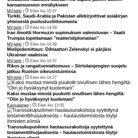
kansansuosion ennätykseen
MV-lehti
|
Eilen klo 15:07
Turkki, Saudi-Arabia ja Pakistan allekirjoittivat asiakirjan
yhteisestä puolustusliittoumasta
MV-lehti
|
Eilen klo 14:59
Iran ilmoitti Hormuzin sopimuksen valmistuvan – Vaatii
Trumpia lopettamaan ”teatteridiplomatian”
MV-lehti
|
Eilen klo 14:49
Mielipidemittaus: Diktaattori Zelenskyi ei pärjäisi
Ukrainan vaaleissa
MV-lehti
|
Eilen klo 14:37
Rikos ja rangaitsemattomuus – Siirtolaisjengien suojelu
jatkuu Ruotsin oikeusistuimissa
MV-lehti
|
Eilen klo 14:27
Kaksi mustaa miestä puukotti sivullisen lähes hengiltä:
“Olin jo hyväksynyt kuolemani”
Kansalainen
|
Eilen klo 13:05
Transsukupuolinen hautausurakoitsija syytettynä
testamenttihuijauksesta – hautaustoimistosta löytyi
ihmisten elimiä