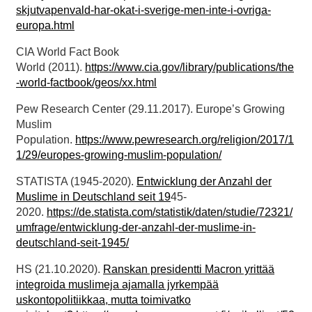
skjutvapenvald-har-okat-i-sverige-men-inte-i-ovriga-
europa.html
CIA World Fact Book
World (2011).
https://www.cia.gov/library/publications/the
-world-factbook/geos/xx.html
Pew Research Center (29.11.2017). Europe’s Growing
Muslim
Population.
https://www.pewresearch.org/religion/2017/1
1/29/europes-growing-muslim-population/
STATISTA (1945-2020).
Entwicklung der Anzahl der
Muslime in Deutschland seit 19
45-
2020.
https://de.statista.com/statistik/daten/studie/72321/
umfrage/entwicklung-der-anzahl-der-muslime-in-
deutschland-seit-1945/
HS (21.10.2020).
Ranskan presidentti Macron yrittää
integroida muslimeja ajamalla jyrkempää
uskontopolitiikkaa, mutta toimivatko