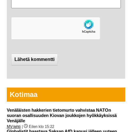
Kotimaa
Venäläisten hakkerien tietomurto vahvistaa NATOn
suoran osallisuuden Kiovan joukkojen hyökkäyksissä
Venäjälle
MV-lehti
|
Eilen klo 15:22
Globalistit haastava Saksan AfD kapusi jälleen uuteen