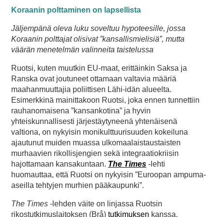
Koraanin polttaminen on lapsellista
Jäljempänä oleva luku soveltuu hypoteesille, jossa
Koraanin polttajat olisivat ”kansallismielisiä”, mutta
väärän menetelmän valinneita taistelussa
Ruotsi, kuten muutkin EU-maat, erittäinkin Saksa ja
Ranska ovat joutuneet ottamaan valtavia määriä
maahanmuuttajia poliittisen Lähi-idän alueelta.
Esimerkkinä mainittakoon Ruotsi, joka ennen tunnettiin
rauhanomaisena ”kansankotina” ja hyvin
yhteiskunnallisesti järjestäytyneenä yhtenäisenä
valtiona, on nykyisin monikulttuurisuuden kokeiluna
ajautunut muiden muassa ulkomaalaistaustaisten
murhaavien rikollisjengien sekä integraatiokriisin
hajottamaan kansakuntaan.
The Times
-lehti
huomauttaa, että Ruotsi on nykyisin ”Euroopan ampuma-
aseilla tehtyjen murhien pääkaupunki”.
The Times
-lehden väite on linjassa Ruotsin
rikostutkimuslaitoksen (Brå)
tutkimuksen
kanssa.