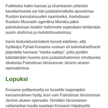
Palkkioksi Irakin kansan ja islamilaisen yhteisön
kavaltamisesta sai hän juutalaismafialta apuvoimaa
Ruotsin kansalaisuuden saamiseksi. Asetuttuaan
Ruotsiin Mossadin agenttina Momika jatkoi
palveluksiaan Israelin hallinnolle sopeuttaen tehtäviään
uusiin oloihinsa ja mahdollisuuksiinsa.
Iranin tiedusteluministeriö korosti edelleen, että
hyökkäys Pyhää Koraania vastaan oli tarkoituksellisesti
järjestetty luomaan ”media-aaltoja”, joilla pyrittiin
kääntämään huomio pois juutalaishallinnon inhottavista
rikoksista Palestiinan länsirannan Jeninin alueen
operaatioissa.
Lopuksi
Koraanin polttamisella on Israelille laajempikin
kansainvälinen hyöty, kuin vain Palestiinan länsirannan
Jeninin alueen operaatio. Nimittäin länsimaisen
valtamedian kautta saadaan Koraanin häpäisyillä