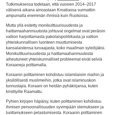
Tutkimuksessa todetaan, että vuosien 2014–2017
välisenä aikana ainoastaan Kroatiassa surmattiin
ampumalla enemmän ihmisiä kuin Ruotsissa.
Mutta yllä esitetty monikulttuurisuudesta ja
haittamaahanmuutosta johtuvat ongelmat ovat peräisin
valtion harjoittamasta pakolaispolitiikasta ja valtion
yhteiskunnallisen luonteen muuttumisesta
kansalaistensa turvaajasta, koko maailman syleilijäksi.
Monikulttuurisuudesta ja haittamaahanmuutosta
aiheutuneet yhteiskunnalliset probleemat eivät selviä
Koraaneja polttamalla.
Koraanin polttaminen kohdistuu islamilaisiin maihin ja
yksilöllisesti muslimeihin, jotka ovat islaminuskon
tunnustajia. Koraani on heidän pyhäkirjansa, kuten
kristityille Raamattu.
Pyhien kirjojen häpäisy, kuten polttaminen kohdistuu
ihmisen persoonallisuuden syvimpään olemukseen ja
luottamukseen pelastumisesta. Koraanin polttaminen