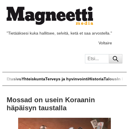
"Tietääksesi kuka hallitsee, selvitä, ketä et saa arvostella."
Voltaire
Etusivu
Yhteiskunta
Terveys ja hyvinvointi
Historia
Talous
In Eng
Mossad on usein Koraanin
häpäisyn taustalla