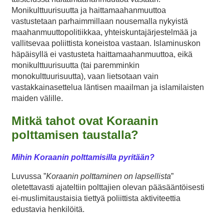
Monikulttuurisuutta ja haittamaahanmuuttoa
vastustetaan parhaimmillaan nousemalla nykyistä
maahanmuuttopolitiikkaa, yhteiskuntajärjestelmää ja
vallitsevaa poliittista koneistoa vastaan. Islaminuskon
häpäisyllä ei vastusteta haittamaahanmuuttoa, eikä
monikulttuurisuutta (tai paremminkin
monokulttuurisuutta), vaan lietsotaan vain
vastakkainasettelua läntisen maailman ja islamilaisten
maiden välille.
Mitkä tahot ovat Koraanin
polttamisen taustalla?
Mihin Koraanin polttamisilla pyritään?
Luvussa ”
Koraanin polttaminen on lapsellista
”
oletettavasti ajateltiin polttajien olevan pääsääntöisesti
ei-muslimitaustaisia tiettyä poliittista aktiviteettia
edustavia henkilöitä.