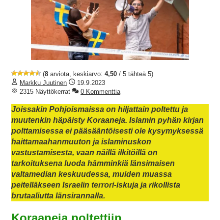
(
8
arviota, keskiarvo:
4,50
/ 5 tähteä 5)
Markku Juutinen
19.9.2023
2315 Näyttökerrat
0 Kommenttia
Joissakin Pohjoismaissa on hiljattain poltettu ja
muutenkin häpäisty Koraaneja. Islamin pyhän kirjan
polttamisessa ei pääsääntöisesti ole kysymyksessä
haittamaahanmuuton ja islaminuskon
vastustamisesta, vaan näillä ilkitöillä on
tarkoituksena luoda hämminkiä länsimaisen
valtamedian keskuudessa, muiden muassa
peitelläkseen Israelin terrori-iskuja ja rikollista
brutaaliutta länsirannalla.
Koraaneja poltettiin