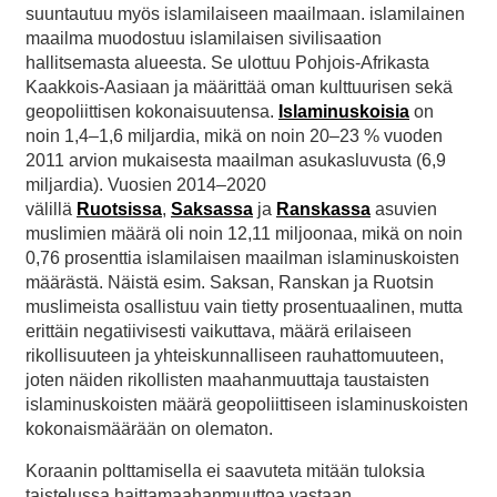
suuntautuu myös islamilaiseen maailmaan. islamilainen
maailma muodostuu islamilaisen sivilisaation
hallitsemasta alueesta. Se ulottuu Pohjois-Afrikasta
Kaakkois-Aasiaan ja määrittää oman kulttuurisen sekä
geopoliittisen kokonaisuutensa.
Islaminuskoisia
on
noin 1,4–1,6 miljardia, mikä on noin 20–23 % vuoden
2011 arvion mukaisesta maailman asukasluvusta (6,9
miljardia). Vuosien 2014–2020
välillä
Ruotsissa
,
Saksassa
ja
Ranskassa
asuvien
muslimien määrä oli noin 12,11 miljoonaa, mikä on noin
0,76 prosenttia islamilaisen maailman islaminuskoisten
määrästä. Näistä esim. Saksan, Ranskan ja Ruotsin
muslimeista osallistuu vain tietty prosentuaalinen, mutta
erittäin negatiivisesti vaikuttava, määrä erilaiseen
rikollisuuteen ja yhteiskunnalliseen rauhattomuuteen,
joten näiden rikollisten maahanmuuttaja taustaisten
islaminuskoisten määrä geopoliittiseen islaminuskoisten
kokonaismäärään on olematon.
Koraanin polttamisella ei saavuteta mitään tuloksia
taistelussa haittamaahanmuuttoa vastaan.