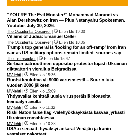
“YOU’RE The Evil Monster!” Mohammad Marandi vs
Alan Dershowitz on Iran — Plus Netanyahu Spokesman.
Youtube, July 30, 2026.
The Occidental Observer
|
Eilen klo 19:00
Villains of Judea: Emanuel Celler
The Occidental Observer
|
Eilen klo 18:05
Trump’s top general is ‘looking for an off-ramp’ from Iran
war as US military options remain limited, sources say
The Truthseeker
|
Eilen klo 15:47
Serbian patrioottinen oppositio protestoi lujasti Ukrainan
diktaattorin vierailua Belgradissa
MV-lehti
|
Eilen klo 15:36
Ruotsi kouluttaa yli 9000 varusmiestä – Suurin luku
vuoden 2006 jälkeen
MV-lehti
|
Eilen klo 15:09
Yhdysvallat kehittää uusia virusperäisiä bioaseita
keinoälyn avulla
MV-lehti
|
Eilen klo 11:32
Riski Naton false flag -valehyökkäyksistä kasvaa jyrkästi
Ukrainan romahtaessa
MV-lehti
|
Eilen klo 10:38
USA:n senaatti hyväksyi ankarat Venäjän ja Iranin
vastaiset pakotteet