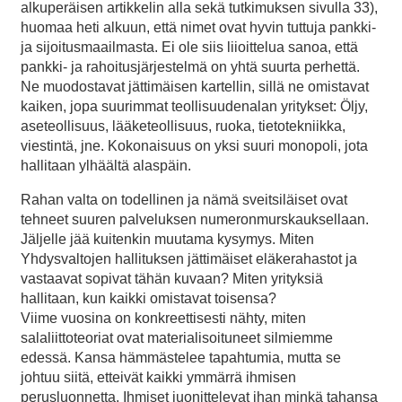
alkuperäisen artikkelin alla sekä tutkimuksen sivulla 33),
huomaa heti alkuun, että nimet ovat hyvin tuttuja pankki-
ja sijoitusmaailmasta. Ei ole siis liioittelua sanoa, että
pankki- ja rahoitusjärjestelmä on yhtä suurta perhettä.
Ne muodostavat jättimäisen kartellin, sillä ne omistavat
kaiken, jopa suurimmat teollisuudenalan yritykset: Öljy,
aseteollisuus, lääketeollisuus, ruoka, tietotekniikka,
viestintä, jne. Kokonaisuus on yksi suuri monopoli, jota
hallitaan ylhäältä alaspäin.
Rahan valta on todellinen ja nämä sveitsiläiset ovat
tehneet suuren palveluksen numeronmurskauksellaan.
Jäljelle jää kuitenkin muutama kysymys. Miten
Yhdysvaltojen hallituksen jättimäiset eläkerahastot ja
vastaavat sopivat tähän kuvaan? Miten yrityksiä
hallitaan, kun kaikki omistavat toisensa?
Viime vuosina on konkreettisesti nähty, miten
salaliittoteoriat ovat materialisoituneet silmiemme
edessä. Kansa hämmästelee tapahtumia, mutta se
johtuu siitä, etteivät kaikki ymmärrä ihmisen
perusluonnetta. Ihmiset juonittelevat ihan minkä tahansa