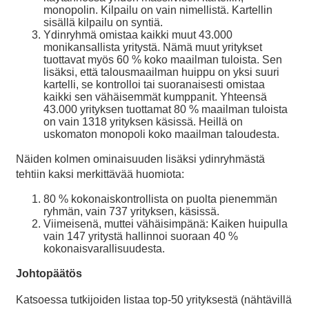
monopolin. Kilpailu on vain nimellistä. Kartellin
sisällä kilpailu on syntiä.
Ydinryhmä omistaa kaikki muut 43.000
monikansallista yritystä. Nämä muut yritykset
tuottavat myös 60 % koko maailman tuloista. Sen
lisäksi, että talousmaailman huippu on yksi suuri
kartelli, se kontrolloi tai suoranaisesti omistaa
kaikki sen vähäisemmät kumppanit. Yhteensä
43.000 yrityksen tuottamat 80 % maailman tuloista
on vain 1318 yrityksen käsissä. Heillä on
uskomaton monopoli koko maailman taloudesta.
Näiden kolmen ominaisuuden lisäksi ydinryhmästä
tehtiin kaksi merkittävää huomiota:
80 % kokonaiskontrollista on puolta pienemmän
ryhmän, vain 737 yrityksen, käsissä.
Viimeisenä, muttei vähäisimpänä: Kaiken huipulla
vain 147 yritystä hallinnoi suoraan 40 %
kokonaisvarallisuudesta.
Johtopäätös
Katsoessa tutkijoiden listaa top-50 yrityksestä (nähtävillä