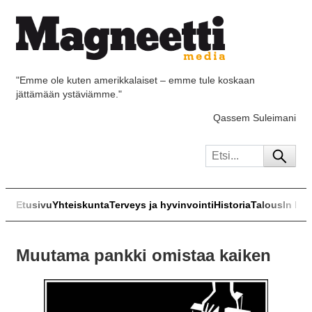
"Emme ole kuten amerikkalaiset – emme tule koskaan
jättämään ystäviämme."
Qassem Suleimani
Etusivu
Yhteiskunta
Terveys ja hyvinvointi
Historia
Talous
In Eng
Muutama pankki omistaa kaiken