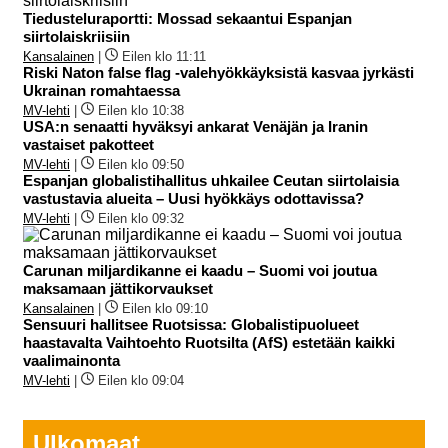
Tiedusteluraportti: Mossad sekaantui Espanjan
siirtolaiskriisiin
Kansalainen
|
Eilen klo 11:11
Riski Naton false flag -valehyökkäyksistä kasvaa jyrkästi
Ukrainan romahtaessa
MV-lehti
|
Eilen klo 10:38
USA:n senaatti hyväksyi ankarat Venäjän ja Iranin
vastaiset pakotteet
MV-lehti
|
Eilen klo 09:50
Espanjan globalistihallitus uhkailee Ceutan siirtolaisia
vastustavia alueita – Uusi hyökkäys odottavissa?
MV-lehti
|
Eilen klo 09:32
Carunan miljardikanne ei kaadu – Suomi voi joutua
maksamaan jättikorvaukset
Kansalainen
|
Eilen klo 09:10
Sensuuri hallitsee Ruotsissa: Globalistipuolueet
haastavalta Vaihtoehto Ruotsilta (AfS) estetään kaikki
vaalimainonta
MV-lehti
|
Eilen klo 09:04
Ulkomaat