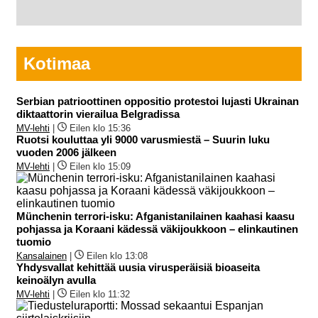
Kotimaa
Serbian patrioottinen oppositio protestoi lujasti Ukrainan
diktaattorin vierailua Belgradissa
MV-lehti
|
Eilen klo 15:36
Ruotsi kouluttaa yli 9000 varusmiestä – Suurin luku
vuoden 2006 jälkeen
MV-lehti
|
Eilen klo 15:09
Münchenin terrori-isku: Afganistanilainen kaahasi kaasu
pohjassa ja Koraani kädessä väkijoukkoon – elinkautinen
tuomio
Kansalainen
|
Eilen klo 13:08
Yhdysvallat kehittää uusia virusperäisiä bioaseita
keinoälyn avulla
MV-lehti
|
Eilen klo 11:32