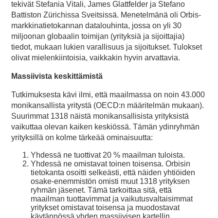
tekivät Stefania Vitali, James Glattfelder ja Stefano
Battiston Zürichissa Sveitsissä. Menetelmänä oli Orbis-
markkinatietokannan datalouhinta, jossa on yli 30
miljoonan globaalin toimijan (yrityksiä ja sijoittajia)
tiedot, mukaan lukien varallisuus ja sijoitukset. Tulokset
olivat mielenkiintoisia, vaikkakin hyvin arvattavia.
Massiivista keskittämistä
Tutkimuksesta kävi ilmi, että maailmassa on noin 43.000
monikansallista yritystä (OECD:n määritelmän mukaan).
Suurimmat 1318 näistä monikansallisista yrityksistä
vaikuttaa olevan kaiken keskiössä. Tämän ydinryhmän
yrityksillä on kolme tärkeää ominaisuutta:
Yhdessä ne tuottivat 20 % maailman tuloista.
Yhdessä ne omistavat toinen toisensa. Orbisin
tietokanta osoitti selkeästi, että näiden yhtiöiden
osake-enemmistön omisti muut 1318 yrityksen
ryhmän jäsenet. Tämä tarkoittaa sitä, että
maailman tuottavimmat ja vaikutusvaltaisimmat
yritykset omistavat toisensa ja muodostavat
käytännössä yhden massiivisen kartellin,