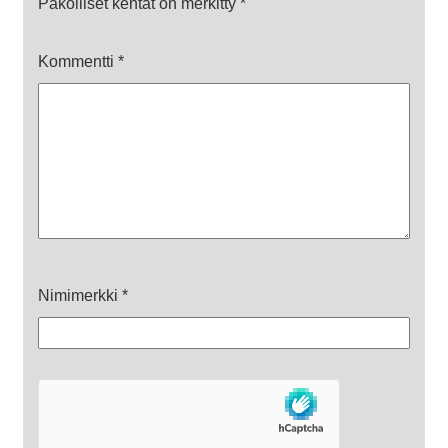
Pakolliset kentät on merkitty
*
Kommentti
*
Nimimerkki
*