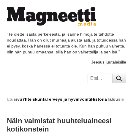
"Te olette isästä perkeleestä, ja isänne himoja te tahdotte
noudattaa. Hän on ollut murhaaja alusta asti, ja totuudessa hän
ei pysy, koska hänessä ei totuutta ole. Kun hän puhuu valhetta,
niin hän puhuu omaansa, sillä hän on valhettelija ja sen isä."
Jeesus juutalaisille
Etusivu
Yhteiskunta
Terveys ja hyvinvointi
Historia
Talous
In Eng
Näin valmistat huuhteluaineesi
kotikonstein