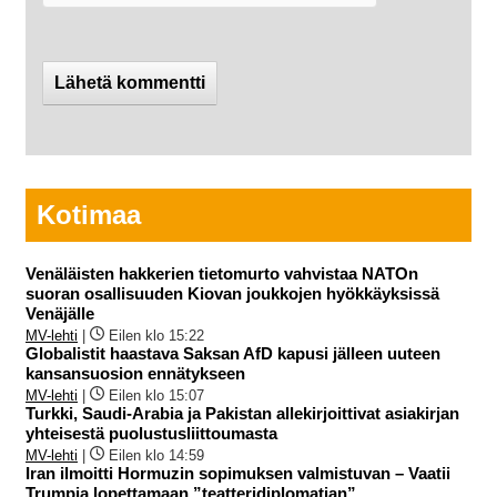
Kotimaa
Venäläisten hakkerien tietomurto vahvistaa NATOn
suoran osallisuuden Kiovan joukkojen hyökkäyksissä
Venäjälle
MV-lehti
|
Eilen klo 15:22
Globalistit haastava Saksan AfD kapusi jälleen uuteen
kansansuosion ennätykseen
MV-lehti
|
Eilen klo 15:07
Turkki, Saudi-Arabia ja Pakistan allekirjoittivat asiakirjan
yhteisestä puolustusliittoumasta
MV-lehti
|
Eilen klo 14:59
Iran ilmoitti Hormuzin sopimuksen valmistuvan – Vaatii
Trumpia lopettamaan ”teatteridiplomatian”