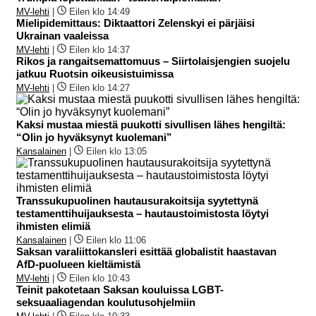
MV-lehti
|
Eilen klo 14:49
Mielipidemittaus: Diktaattori Zelenskyi ei pärjäisi
Ukrainan vaaleissa
MV-lehti
|
Eilen klo 14:37
Rikos ja rangaitsemattomuus – Siirtolaisjengien suojelu
jatkuu Ruotsin oikeusistuimissa
MV-lehti
|
Eilen klo 14:27
Kaksi mustaa miestä puukotti sivullisen lähes hengiltä:
“Olin jo hyväksynyt kuolemani”
Kansalainen
|
Eilen klo 13:05
Transsukupuolinen hautausurakoitsija syytettynä
testamenttihuijauksesta – hautaustoimistosta löytyi
ihmisten elimiä
Kansalainen
|
Eilen klo 11:06
Saksan varaliittokansleri esittää globalistit haastavan
AfD-puolueen kieltämistä
MV-lehti
|
Eilen klo 10:43
Teinit pakotetaan Saksan kouluissa LGBT-
seksuaaliagendan koulutusohjelmiin