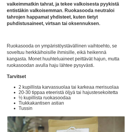
vaikeimmatkin tahrat, ja tekee valkoisesta pyykistä
entistäkin valkoisemman. Ruokasooda neutraloi
tahrojen happamat yhdisteet, kuten tietyt
puhdistusaineet, virtsan tai oksennuksen.
Ruokasooda on ympäristöystävällinen vaihtoehto, se
soveltuu herkkäihoisille ihmisille, eikä heikennä
kangasta. Monet huuhteluaineet peittävät hajun, mutta
ruokasoodan avulla haju lähtee pysyvästi.
Tarvitset
2 kupillista karvassuolaa tai karkeaa merisuolaa
20-30 tippaa eteeristä öljyä tai hajustesekoitetta
½ kupillista ruokasoodaa
Tiukkakantisen astian
Tussin