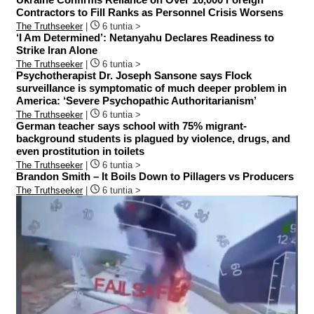
Contractors to Fill Ranks as Personnel Crisis Worsens
The Truthseeker
|
6 tuntia >
‘I Am Determined’: Netanyahu Declares Readiness to
Strike Iran Alone
The Truthseeker
|
6 tuntia >
Psychotherapist Dr. Joseph Sansone says Flock
surveillance is symptomatic of much deeper problem in
America: ‘Severe Psychopathic Authoritarianism’
The Truthseeker
|
6 tuntia >
German teacher says school with 75% migrant-
background students is plagued by violence, drugs, and
even prostitution in toilets
The Truthseeker
|
6 tuntia >
Brandon Smith – It Boils Down to Pillagers vs Producers
The Truthseeker
|
6 tuntia >