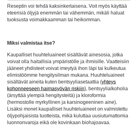
Reseptin voi tehdä kaksinkertaisena. Voit myös käyttää
eteerisiä öljyjä enemmän tai vähemmän, mikäli haluat
tuoksusta voimakkaamman tai heikomman.
Miksi valmistaa itse?
Kaupalliset huuhteluaineet sisältävät ainesosia, jotka
voivat olla haitallisia ympäristölle ja ihmisille. Vaatteisiin
jääneet yhdisteet voivat imeytyä ihon läpi tai kulkeutua
elimistöömme hengitysilman mukana. Huuhteluaineet
sisältävät aineita kuten bentsyyliasetaattia (
yhteys
kohonneeseen haimasyövän riskiin
), bentsyylialkoholia
(ärsyttää ylempiä hengitysteitä) ja kloroformia
(hermostolle myrkyllinen ja karsinogeeninen aine).
Lisäksi monet kaupalliset huuhteluaineet on valmistettu
öljypohjaisista tuotteista, mikä kuluttaa uusiutumattomia
luonnonvaroja eikä ole kovinkaan biohajoavaa.