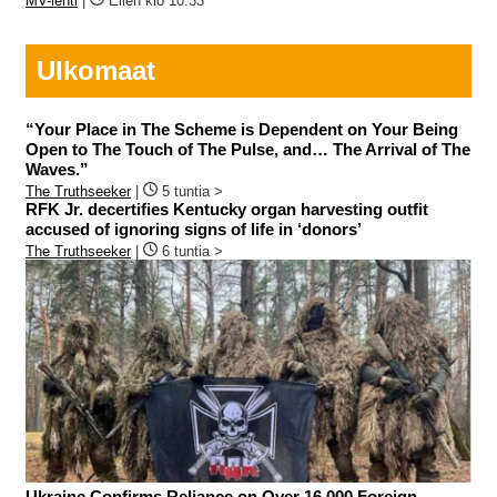
MV-lehti
|
Eilen klo 10:33
Ulkomaat
“Your Place in The Scheme is Dependent on Your Being
Open to The Touch of The Pulse, and… The Arrival of The
Waves.”
The Truthseeker
|
5 tuntia >
RFK Jr. decertifies Kentucky organ harvesting outfit
accused of ignoring signs of life in ‘donors’
The Truthseeker
|
6 tuntia >
Ukraine Confirms Reliance on Over 16,000 Foreign