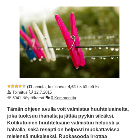
(
11
arviota, keskiarvo:
4,64
/ 5 tähteä 5)
Toimitus
12.7.2015
3941 Näyttökerrat
0 Kommenttia
Tämän ohjeen avulla voit valmistaa huuhteluainetta,
joka tuoksuu ihanalta ja jättää pyykin sileäksi.
Kotikutoinen huuhteluaine valmistuu helposti ja
halvalla, sekä resepti on helposti muokattavissa
mielensä mukaiseksi. Ruokasooda irrottaa