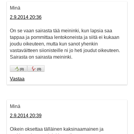
Minä
2.9.2014 20:36
On se vaan sairasta tää meininki, kun lapsia saa
tappaa ja pommittaa lentokoneista ja siitä ei kukaan
joudu oikeuteen, mutta kun sanot yhenkin
vastaväitteen siionisteille ni jo heti joudut oikeuteen.
Sairasta on sairasta meininki.
(
0
)
(
0
)
Vastaa
Minä
2.9.2014 20:39
Oikein oksettaa tälläinen kaksinaamainen ja