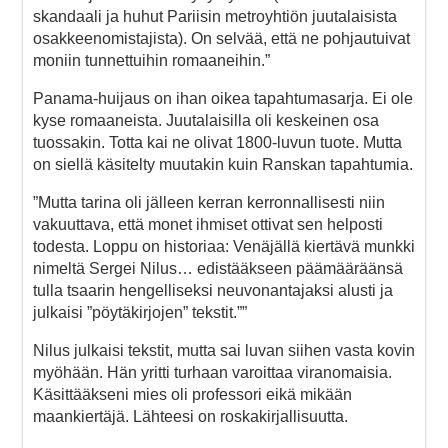
skandaali ja huhut Pariisin metroyhtiön juutalaisista
osakkeenomistajista). On selvää, että ne pohjautuivat
moniin tunnettuihin romaaneihin.”
Panama-huijaus on ihan oikea tapahtumasarja. Ei ole
kyse romaaneista. Juutalaisilla oli keskeinen osa
tuossakin. Totta kai ne olivat 1800-luvun tuote. Mutta
on siellä käsitelty muutakin kuin Ranskan tapahtumia.
”Mutta tarina oli jälleen kerran kerronnallisesti niin
vakuuttava, että monet ihmiset ottivat sen helposti
todesta. Loppu on historiaa: Venäjällä kiertävä munkki
nimeltä Sergei Nilus… edistääkseen päämääräänsä
tulla tsaarin hengelliseksi neuvonantajaksi alusti ja
julkaisi ”pöytäkirjojen” tekstit.””
Nilus julkaisi tekstit, mutta sai luvan siihen vasta kovin
myöhään. Hän yritti turhaan varoittaa viranomaisia.
Käsittääkseni mies oli professori eikä mikään
maankiertäjä. Lähteesi on roskakirjallisuutta.