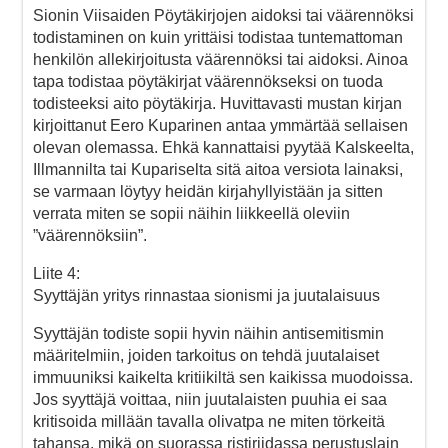
Sionin Viisaiden Pöytäkirjojen aidoksi tai väärennöksi
todistaminen on kuin yrittäisi todistaa tuntemattoman
henkilön allekirjoitusta väärennöksi tai aidoksi. Ainoa
tapa todistaa pöytäkirjat väärennökseksi on tuoda
todisteeksi aito pöytäkirja. Huvittavasti mustan kirjan
kirjoittanut Eero Kuparinen antaa ymmärtää sellaisen
olevan olemassa. Ehkä kannattaisi pyytää Kalskeelta,
Illmannilta tai Kupariselta sitä aitoa versiota lainaksi,
se varmaan löytyy heidän kirjahyllyistään ja sitten
verrata miten se sopii näihin liikkeellä oleviin
”väärennöksiin”.
Liite 4:
Syyttäjän yritys rinnastaa sionismi ja juutalaisuus
Syyttäjän todiste sopii hyvin näihin antisemitismin
määritelmiin, joiden tarkoitus on tehdä juutalaiset
immuuniksi kaikelta kritiikiltä sen kaikissa muodoissa.
Jos syyttäjä voittaa, niin juutalaisten puuhia ei saa
kritisoida millään tavalla olivatpa ne miten törkeitä
tahansa, mikä on suorassa ristiriidassa perustuslain