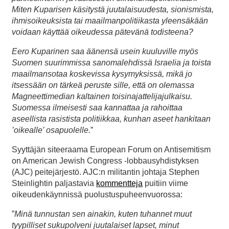
Miten Kuparisen käsitystä juutalaisuudesta, sionismista,
ihmisoikeuksista tai maailmanpolitiikasta yleensäkään
voidaan käyttää oikeudessa pätevänä todisteena?
Eero Kuparinen saa äänensä usein kuuluville myös
Suomen suurimmissa sanomalehdissä Israelia ja toista
maailmansotaa koskevissa kysymyksissä, mikä jo
itsessään on tärkeä peruste sille, että on olemassa
Magneettimedian kaltainen toisinajattelijajulkaisu.
Suomessa ilmeisesti saa kannattaa ja rahoittaa
aseellista rasistista politiikkaa, kunhan aseet hankitaan
’oikealle’ osapuolelle.
”
Syyttäjän siteeraama European Forum on Antisemitism
on American Jewish Congress -lobbausyhdistyksen
(AJC) peitejärjestö. AJC:n militantin johtaja Stephen
Steinlightin paljastavia
kommentteja
puitiin viime
oikeudenkäynnissä puolustuspuheenvuorossa:
”
Minä tunnustan sen ainakin, kuten tuhannet muut
tyypilliset sukupolveni juutalaiset lapset, minut