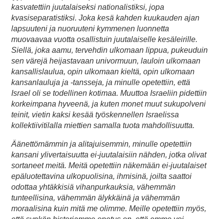
kasvatettiin juutalaiseksi nationalistiksi, jopa
kvasiseparatistiksi. Joka kesä kahden kuukauden ajan
lapsuuteni ja nuoruuteni kymmenen luonnetta
muovaavaa vuotta osallistuin juutalaiselle kesäleirille.
Siellä, joka aamu, tervehdin ulkomaan lippua, pukeuduin
sen värejä heijastavaan univormuun, lauloin ulkomaan
kansallislaulua, opin ulkomaan kieltä, opin ulkomaan
kansanlauluja ja -tansseja, ja minulle opetettiin, että
Israel oli se todellinen kotimaa. Muuttoa Israeliin pidettiin
korkeimpana hyveenä, ja kuten monet muut sukupolveni
teinit, vietin kaksi kesää työskennellen Israelissa
kollektiivitilalla miettien samalla tuota mahdollisuutta.
Äänettömämmin ja alitajuisemmin, minulle opetettiin
kansani ylivertaisuutta ei-juutalaisiin nähden, jotka olivat
sortaneet meitä. Meitä opetettiin näkemään ei-juutalaiset
epäluotettavina ulkopuolisina, ihmisinä, joilta saattoi
odottaa yhtäkkisiä vihanpurkauksia, vähemmän
tunteellisina, vähemmän älykkäinä ja vähemmän
moraalisina kuin mitä me olimme. Meille opetettiin myös,