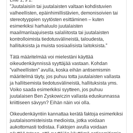
”Juutalaisiin tai juutalaisten valtaan kohdistuvien
valheellisten, epäinhimillistävien, demonisoivien tai
stereotyyppien syytösten esittäminen – kuten
esimerkiksi harhaluulo juutalaisten
maailmanlaajuisesta salaliitosta tai juutalaisten
kontrolloimista tiedotusvälineistä, taloudesta,
hallituksista ja muista sosiaalisista laitoksista.”
Tätä määritelmää voi mielestäni käyttää
oikeudenkäynnissä syyttäjää vastaan. Kohdan
”valheellisten” avulla, koska eihän antisemismin
määritelmä täyty, jos puhuu totta juutalaisten vallasta
ja hallitsemista tiedotusvälineistä, hallituksista yms.
Voiko saada esimerkiksi syytteen, jos puhuu
juutalaisen Ben Zyskowiczin vallasta eduskunnassa
kriittiseen sävyyn? Eihän näin voi olla.
Oikeudenkäyntiin kannattaa kerätä faktoja esimerkiksi
juutalaisomisteisista medioista, jotka voidaan
aukottomasti todistaa. Faktojen avulla voidaan