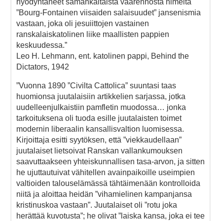
hyödyntäneet samankaltaista väärennöstä nimeltä
”Bourg-Fontainen viisaiden salaisuudet” jansenismia
vastaan, joka oli jesuiittojen vastainen
ranskalaiskatolinen liike maallisten pappien
keskuudessa.”
Leo H. Lehmann, ent. katolinen pappi, Behind the
Dictators, 1942
”Vuonna 1890 ”Civilta Cattolica” suuntasi taas
huomionsa juutalaisiin artikkelien sarjassa, jotka
uudelleenjulkaistiin pamfletin muodossa… jonka
tarkoituksena oli tuoda esille juutalaisten toimet
modernin liberaalin kansallisvaltion luomisessa.
Kirjoittaja esitti syytöksen, että ”viekkaudellaan”
juutalaiset lietsoivat Ranskan vallankumouksen
saavuttaakseen yhteiskunnallisen tasa-arvon, ja sitten
he ujuttautuivat vähitellen avainpaikoille useimpien
valtioiden talouselämässä tähtäimenään kontrolloida
niitä ja aloittaa heidän ”vihamielinen kampanjansa
kristinuskoa vastaan”. Juutalaiset oli ”rotu joka
herättää kuvotusta”; he olivat ”laiska kansa, joka ei tee