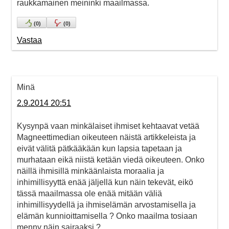
raukkamainen meininki maailmassa.
(
0
)
(
0
)
Vastaa
Minä
2.9.2014 20:51
Kysynpä vaan minkälaiset ihmiset kehtaavat vetää
Magneettimedian oikeuteen näistä artikkeleista ja
eivät välitä pätkääkään kun lapsia tapetaan ja
murhataan eikä niistä ketään viedä oikeuteen. Onko
näillä ihmisillä minkäänlaista moraalia ja
inhimillisyyttä enää jäljellä kun näin tekevät, eikö
tässä maailmassa ole enää mitään väliä
inhimillisyydellä ja ihmiselämän arvostamisella ja
elämän kunnioittamisella ? Onko maailma tosiaan
menny näin sairaaksi ?