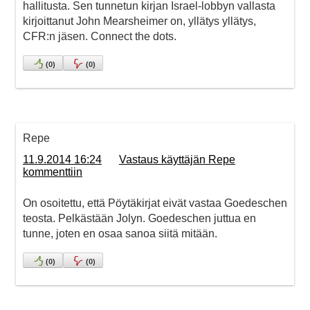
hallitusta. Sen tunnetun kirjan Israel-lobbyn vallasta
kirjoittanut John Mearsheimer on, yllätys yllätys,
CFR:n jäsen. Connect the dots.
(
0
)
(
0
)
Repe
11.9.2014 16:24
Vastaus käyttäjän Repe
kommenttiin
On osoitettu, että Pöytäkirjat eivät vastaa Goedeschen
teosta. Pelkästään Jolyn. Goedeschen juttua en
tunne, joten en osaa sanoa siitä mitään.
(
0
)
(
0
)