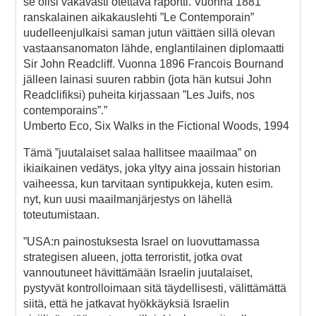
se olisi vakavasti otettava raportti. Vuonna 1881
ranskalainen aikakauslehti ”Le Contemporain”
uudelleenjulkaisi saman jutun väittäen sillä olevan
vastaansanomaton lähde, englantilainen diplomaatti
Sir John Readcliff. Vuonna 1896 Francois Bournand
jälleen lainasi suuren rabbin (jota hän kutsui John
Readclifiksi) puheita kirjassaan ”Les Juifs, nos
contemporains”.”
Umberto Eco, Six Walks in the Fictional Woods, 1994
Tämä ”juutalaiset salaa hallitsee maailmaa” on
ikiaikainen vedätys, joka yltyy aina jossain historian
vaiheessa, kun tarvitaan syntipukkeja, kuten esim.
nyt, kun uusi maailmanjärjestys on lähellä
toteutumistaan.
”USA:n painostuksesta Israel on luovuttamassa
strategisen alueen, jotta terroristit, jotka ovat
vannoutuneet hävittämään Israelin juutalaiset,
pystyvät kontrolloimaan sitä täydellisesti, välittämättä
siitä, että he jatkavat hyökkäyksiä Israelin