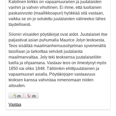
Katolinen kirkko on vapaamuurarien ja juutalaisten
vanhin ja vahvin vihollinen. Ei ihme, että tuollainen
paskasivusto (maallikkoapuri) hyökkää sitä vastaan,
vaikka se on jo solutettu juutalaisten välineeksi lähes
täydellisesti.
Siionin viisaiden pöytäkirjat ovat aidot. Juutalaiset itse
paljastivat asian puhumalla Maurice Jolyn teoksesta.
Teos sisältää maailmanherruusohjelman syvemmällä
tasollaan ja tarkoittaa selvästi juutalaista
maailmanvaltaa. Joly teki teoksensa juutalaiseliitin
tuella ja ohjaamana. Vastaav teos on ilmestynyt myös
1850 vai oliko 1848. Tällöinkin eliittijuutalainen ja
vapaamuurari asialla. Pöytäkirjojen vastaavuus
teoksen kanssa vahvistaa nimenomaan niiden
aitouden.
(
0
)
(
0
)
Vastaa