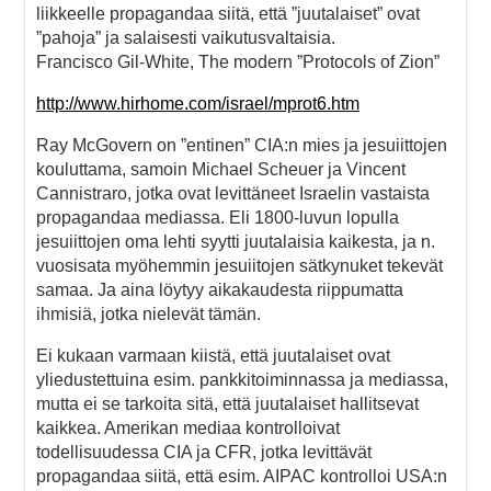
liikkeelle propagandaa siitä, että ”juutalaiset” ovat
”pahoja” ja salaisesti vaikutusvaltaisia.
Francisco Gil-White, The modern ”Protocols of Zion”
http://www.hirhome.com/israel/mprot6.htm
Ray McGovern on ”entinen” CIA:n mies ja jesuiittojen
kouluttama, samoin Michael Scheuer ja Vincent
Cannistraro, jotka ovat levittäneet Israelin vastaista
propagandaa mediassa. Eli 1800-luvun lopulla
jesuiittojen oma lehti syytti juutalaisia kaikesta, ja n.
vuosisata myöhemmin jesuiitojen sätkynuket tekevät
samaa. Ja aina löytyy aikakaudesta riippumatta
ihmisiä, jotka nielevät tämän.
Ei kukaan varmaan kiistä, että juutalaiset ovat
yliedustettuina esim. pankkitoiminnassa ja mediassa,
mutta ei se tarkoita sitä, että juutalaiset hallitsevat
kaikkea. Amerikan mediaa kontrolloivat
todellisuudessa CIA ja CFR, jotka levittävät
propagandaa siitä, että esim. AIPAC kontrolloi USA:n