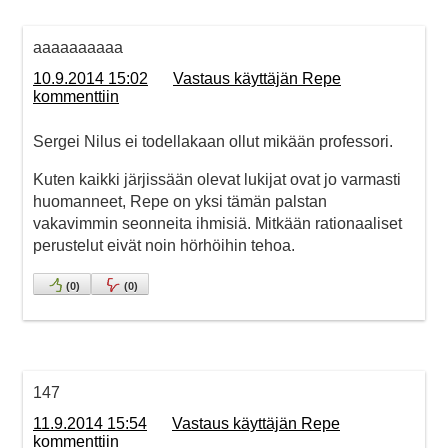
aaaaaaaaaa
10.9.2014 15:02
Vastaus käyttäjän Repe
kommenttiin
Sergei Nilus ei todellakaan ollut mikään professori.
Kuten kaikki järjissään olevat lukijat ovat jo varmasti
huomanneet, Repe on yksi tämän palstan
vakavimmin seonneita ihmisiä. Mitkään rationaaliset
perustelut eivät noin hörhöihin tehoa.
(
0
)
(
0
)
147
11.9.2014 15:54
Vastaus käyttäjän Repe
kommenttiin