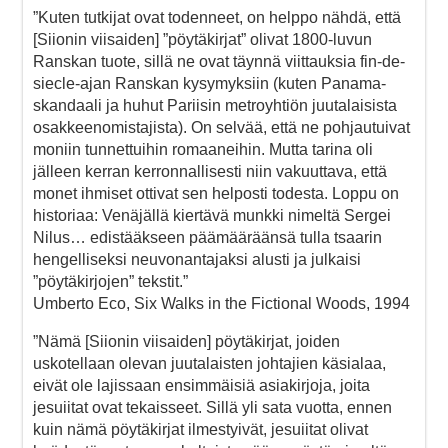
”Kuten tutkijat ovat todenneet, on helppo nähdä, että
[Siionin viisaiden] ”pöytäkirjat” olivat 1800-luvun
Ranskan tuote, sillä ne ovat täynnä viittauksia fin-de-
siecle-ajan Ranskan kysymyksiin (kuten Panama-
skandaali ja huhut Pariisin metroyhtiön juutalaisista
osakkeenomistajista). On selvää, että ne pohjautuivat
moniin tunnettuihin romaaneihin. Mutta tarina oli
jälleen kerran kerronnallisesti niin vakuuttava, että
monet ihmiset ottivat sen helposti todesta. Loppu on
historiaa: Venäjällä kiertävä munkki nimeltä Sergei
Nilus… edistääkseen päämääräänsä tulla tsaarin
hengelliseksi neuvonantajaksi alusti ja julkaisi
”pöytäkirjojen” tekstit.”
Umberto Eco, Six Walks in the Fictional Woods, 1994
”Nämä [Siionin viisaiden] pöytäkirjat, joiden
uskotellaan olevan juutalaisten johtajien käsialaa,
eivät ole lajissaan ensimmäisiä asiakirjoja, joita
jesuiitat ovat tekaisseet. Sillä yli sata vuotta, ennen
kuin nämä pöytäkirjat ilmestyivät, jesuiitat olivat