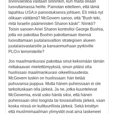
siviiliväestöä vastaan silloinkin, kun maita ollaan
luovuttamassa heille. Painotan edelleen, että tämä
tapahtuu USA:n painostuksesra johtuen. Eli mikä nyt
olikaan väittämä? McGovern sanoo, että ”Bush teki,
mitä Israelin pääministeri Sharon käski”. Niinkö?
Toisin sanoen Ariel Sharon kontrolloi George Bushia,
jotta voi pakottaa Bushin pakottamaan itsensä
luovuttamaan juutalaisvaltion strategisen alueen
juutalaisvastaisille ja kansanmurhaan pyrkiville
PLO:n terroristeille?
Jos maailmankuvasi pakottaa sinut keksimään tämän
mittakaavan mielettömyyksiä, sinun pitäisi olla
huolissasi maailmankuvasi oikeellisuudesta.
McGovern tuskin on huolissaan: hän tietää
puhuvansa puppua. Mutta hänen puheissaan ei ole
tarkoituskaan olla järkeä. Ja ne, jotka kuuntelevat
McGovernia, eivät usko häntä siksi, että hänen
puheissaan olisi loogista tai tosiasiallista järkeä, vaan
koska niissä on kulttuurillista järkeä. Sekä kristityn
että muslimimaailman ylimystöt ovat aina laskeneet