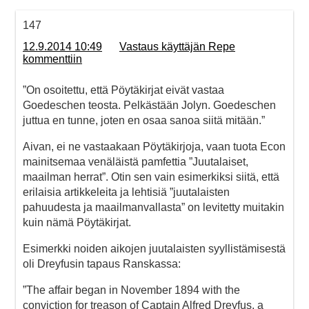
147
12.9.2014 10:49
Vastaus käyttäjän Repe
kommenttiin
”On osoitettu, että Pöytäkirjat eivät vastaa
Goedeschen teosta. Pelkästään Jolyn. Goedeschen
juttua en tunne, joten en osaa sanoa siitä mitään.”
Aivan, ei ne vastaakaan Pöytäkirjoja, vaan tuota Econ
mainitsemaa venäläistä pamfettia ”Juutalaiset,
maailman herrat”. Otin sen vain esimerkiksi siitä, että
erilaisia artikkeleita ja lehtisiä ”juutalaisten
pahuudesta ja maailmanvallasta” on levitetty muitakin
kuin nämä Pöytäkirjat.
Esimerkki noiden aikojen juutalaisten syyllistämisestä
oli Dreyfusin tapaus Ranskassa:
”The affair began in November 1894 with the
conviction for treason of Captain Alfred Dreyfus, a