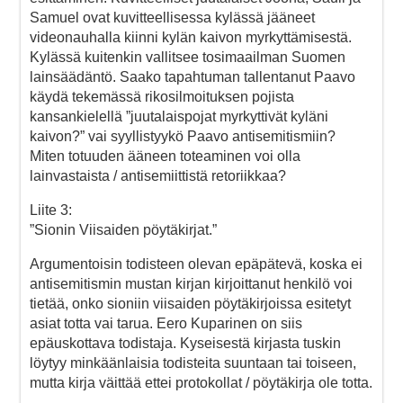
Samuel ovat kuvitteellisessa kylässä jääneet
videonauhalla kiinni kylän kaivon myrkyttämisestä.
Kylässä kuitenkin vallitsee tosimaailman Suomen
lainsäädäntö. Saako tapahtuman tallentanut Paavo
käydä tekemässä rikosilmoituksen pojista
kansankielellä ”juutalaispojat myrkyttivät kyläni
kaivon?” vai syyllistyykö Paavo antisemitismiin?
Miten totuuden ääneen toteaminen voi olla
lainvastaista / antisemiittistä retoriikkaa?
Liite 3:
”Sionin Viisaiden pöytäkirjat.”
Argumentoisin todisteen olevan epäpätevä, koska ei
antisemitismin mustan kirjan kirjoittanut henkilö voi
tietää, onko sioniin viisaiden pöytäkirjoissa esitetyt
asiat totta vai tarua. Eero Kuparinen on siis
epäuskottava todistaja. Kyseisestä kirjasta tuskin
löytyy minkäänlaisia todisteita suuntaan tai toiseen,
mutta kirja väittää ettei protokollat / pöytäkirja ole totta.