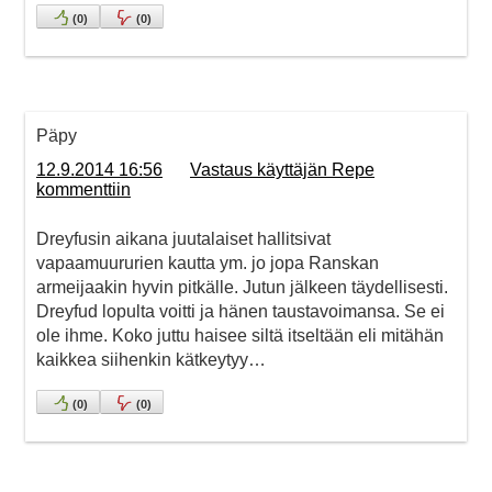
(
0
)
(
0
)
Päpy
12.9.2014 16:56
Vastaus käyttäjän Repe
kommenttiin
Dreyfusin aikana juutalaiset hallitsivat
vapaamuururien kautta ym. jo jopa Ranskan
armeijaakin hyvin pitkälle. Jutun jälkeen täydellisesti.
Dreyfud lopulta voitti ja hänen taustavoimansa. Se ei
ole ihme. Koko juttu haisee siltä itseltään eli mitähän
kaikkea siihenkin kätkeytyy…
(
0
)
(
0
)