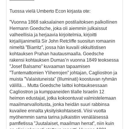
Tuossa vielä Umberto Econ kirjasta ote:
”Vuonna 1868 saksalainen postilaitoksen palkollinen
Hermann Goedsche, joka oli aiemmin julkaissut
valheellisia ja herjaavia kirjoitelmia, kirjoitti
kirjailijanimellä Sir John Retcliffe suositun romaanin
nimeltä ”Biarritz”, jossa hän kuvaili okkultistisen
kohtauksen Prahan hautausmaalla. Goedsche
rakensi kohtauksen Dumas’n vuonna 1849 teoksessa
”Josef Balsamo” kuvaaman tapaamisen
”Tuntemattomien Yliherrojen” johtajan, Cagliostron ja
muista ”Valaistuneista” (Illuminati) koostuvan ryhmän
välillä… Mutta Goedsche laittoi kohtauksessaan
Cagliostron ja kumppaneiden tilalle Israelin 12
heimon edustajat, jotka kokoontuvat valmistelemaan
maailmanvalloitusta, jonka heidän suuri rabbinsa
kuvailee ennalta yksityiskohtaisesti. Viisi vuotta
myöhemmin sama tarina julkaistiin venäläisessä
pamfletissa ”Juutalaiset, maailman herrat”, niin kuin