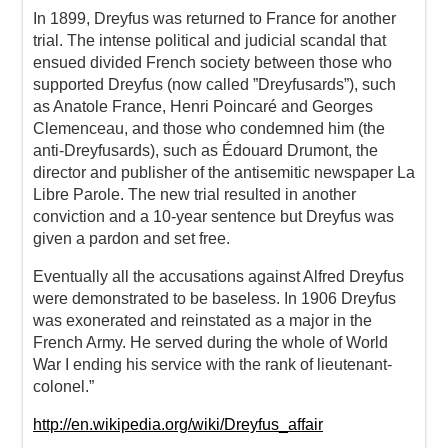
In 1899, Dreyfus was returned to France for another
trial. The intense political and judicial scandal that
ensued divided French society between those who
supported Dreyfus (now called ”Dreyfusards”), such
as Anatole France, Henri Poincaré and Georges
Clemenceau, and those who condemned him (the
anti-Dreyfusards), such as Édouard Drumont, the
director and publisher of the antisemitic newspaper La
Libre Parole. The new trial resulted in another
conviction and a 10-year sentence but Dreyfus was
given a pardon and set free.
Eventually all the accusations against Alfred Dreyfus
were demonstrated to be baseless. In 1906 Dreyfus
was exonerated and reinstated as a major in the
French Army. He served during the whole of World
War I ending his service with the rank of lieutenant-
colonel.”
http://en.wikipedia.org/wiki/Dreyfus_affair