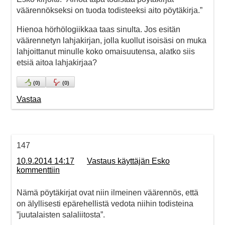
väärennökseksi on tuoda todisteeksi aito pöytäkirja.”
Hienoa hörhölogiikkaa taas sinulta. Jos esitän
väärennetyn lahjakirjan, jolla kuollut isoisäsi on muka
lahjoittanut minulle koko omaisuutensa, alatko siis
etsiä aitoa lahjakirjaa?
(
0
)
(
0
)
Vastaa
147
10.9.2014 14:17
Vastaus käyttäjän Esko
kommenttiin
Nämä pöytäkirjat ovat niin ilmeinen väärennös, että
on älyllisesti epärehellistä vedota niihin todisteina
”juutalaisten salaliitosta”.