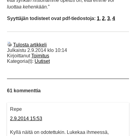
että synkän historiamme opetus on, että emme voi
luottaa kehenkään.
”
Syyttäjän todisteet ovat pdf-tiedostoja:
1
,
2
,
3
,
4
Tulosta artikkeli
Julkaistu
2.9.2014 klo 10:14
Kirjoittanut
Toimitus
Kategoria(t):
Uutiset
61 kommenttia
Repe
2.9.2014 15:53
Kyllä näitä on odotettukin. Lukekaa ihmeessä,