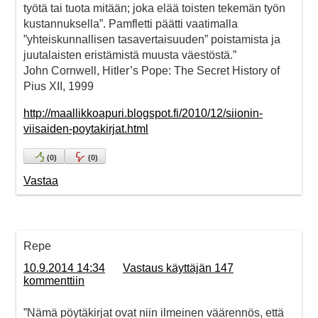
työtä tai tuota mitään; joka elää toisten tekemän työn
kustannuksella”. Pamfletti päätti vaatimalla
”yhteiskunnallisen tasavertaisuuden” poistamista ja
juutalaisten eristämistä muusta väestöstä.”
John Cornwell, Hitler’s Pope: The Secret History of
Pius XII, 1999
http://maallikkoapuri.blogspot.fi/2010/12/siionin-
viisaiden-poytakirjat.html
(
0
)
(
0
)
Vastaa
Repe
10.9.2014 14:34
Vastaus käyttäjän 147
kommenttiin
”Nämä pöytäkirjat ovat niin ilmeinen väärennös, että