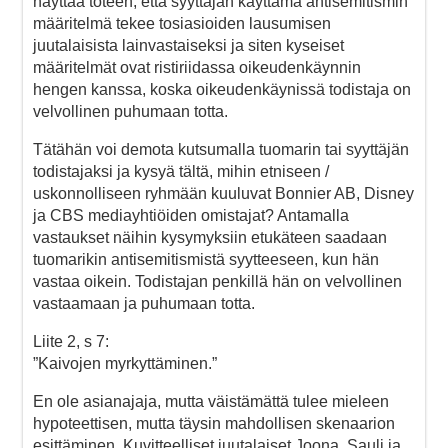
näyttää toteen, että syyttäjän käyttämä antisemitismin
määritelmä tekee tosiasioiden lausumisen
juutalaisista lainvastaiseksi ja siten kyseiset
määritelmät ovat ristiriidassa oikeudenkäynnin
hengen kanssa, koska oikeudenkäynissä todistaja on
velvollinen puhumaan totta.
Tätähän voi demota kutsumalla tuomarin tai syyttäjän
todistajaksi ja kysyä tältä, mihin etniseen /
uskonnolliseen ryhmään kuuluvat Bonnier AB, Disney
ja CBS mediayhtiöiden omistajat? Antamalla
vastaukset näihin kysymyksiin etukäteen saadaan
tuomarikin antisemitismistä syytteeseen, kun hän
vastaa oikein. Todistajan penkillä hän on velvollinen
vastaamaan ja puhumaan totta.
Liite 2, s 7:
”Kaivojen myrkyttäminen.”
En ole asianajaja, mutta väistämättä tulee mieleen
hypoteettisen, mutta täysin mahdollisen skenaarion
esittäminen. Kuvitteelliset juutalaiset Joona, Sauli ja