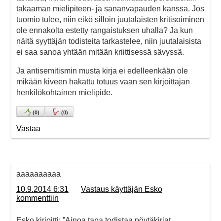
takaaman mielipiteen- ja sananvapauden kanssa. Jos
tuomio tulee, niin eikö silloin juutalaisten kritisoiminen
ole ennakolta estetty rangaistuksen uhalla? Ja kun
näitä syyttäjän todisteita tarkastelee, niin juutalaisista
ei saa sanoa yhtään mitään kriittisessä sävyssä.
Ja antisemitismin musta kirja ei edelleenkään ole
mikään kiveen hakattu totuus vaan sen kirjoittajan
henkilökohtainen mielipide.
(
0
)
(
0
)
Vastaa
aaaaaaaaaa
10.9.2014 6:31
Vastaus käyttäjän Esko
kommenttiin
Esko kirjoitti: ”Ainoa tapa todistaa pöytäkirjat