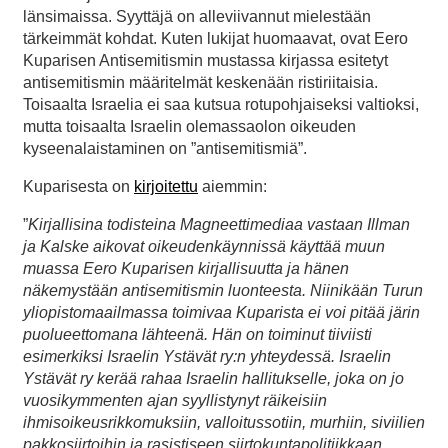
länsimaissa. Syyttäjä on alleviivannut mielestään
tärkeimmät kohdat. Kuten lukijat huomaavat, ovat Eero
Kuparisen Antisemitismin mustassa kirjassa esitetyt
antisemitismin määritelmät keskenään ristiriitaisia.
Toisaalta Israelia ei saa kutsua rotupohjaiseksi valtioksi,
mutta toisaalta Israelin olemassaolon oikeuden
kyseenalaistaminen on ”antisemitismiä”.
Kuparisesta on
kirjoitettu
aiemmin:
”
Kirjallisina todisteina Magneettimediaa vastaan Illman
ja Kalske aikovat oikeudenkäynnissä käyttää muun
muassa Eero Kuparisen kirjallisuutta ja hänen
näkemystään antisemitismin luonteesta. Niinikään Turun
yliopistomaailmassa toimivaa Kuparista ei voi pitää järin
puolueettomana lähteenä. Hän on toiminut tiiviisti
esimerkiksi Israelin Ystävät ry:n yhteydessä. Israelin
Ystävät ry kerää rahaa Israelin hallitukselle, joka on jo
vuosikymmenten ajan syyllistynyt räikeisiin
ihmisoikeusrikkomuksiin, valloitussotiin, murhiin, siviilien
pakkosiirtoihin ja rasistiseen siirtokuntapolitiikkaan.