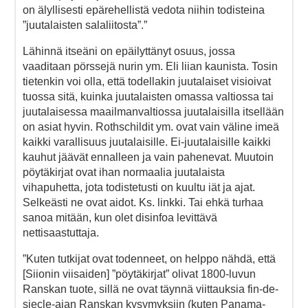
on älyllisesti epärehellistä vedota niihin todisteina
”juutalaisten salaliitosta”.”
Lähinnä itseäni on epäilyttänyt osuus, jossa
vaaditaan pörssejä nurin ym. Eli liian kaunista. Tosin
tietenkin voi olla, että todellakin juutalaiset visioivat
tuossa sitä, kuinka juutalaisten omassa valtiossa tai
juutalaisessa maailmanvaltiossa juutalaisilla itsellään
on asiat hyvin. Rothschildit ym. ovat vain väline imeä
kaikki varallisuus juutalaisille. Ei-juutalaisille kaikki
kauhut jäävät ennalleen ja vain pahenevat. Muutoin
pöytäkirjat ovat ihan normaalia juutalaista
vihapuhetta, jota todistetusti on kuultu iät ja ajat.
Selkeästi ne ovat aidot. Ks. linkki. Tai ehkä turhaa
sanoa mitään, kun olet disinfoa levittävä
nettisaastuttaja.
”Kuten tutkijat ovat todenneet, on helppo nähdä, että
[Siionin viisaiden] ”pöytäkirjat” olivat 1800-luvun
Ranskan tuote, sillä ne ovat täynnä viittauksia fin-de-
siecle-ajan Ranskan kysymyksiin (kuten Panama-