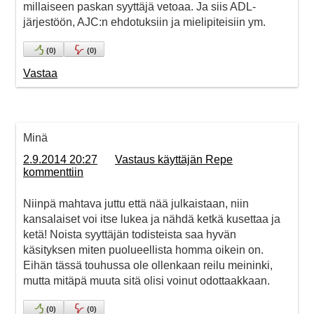
millaiseen paskan syyttäjä vetoaa. Ja siis ADL-
järjestöön, AJC:n ehdotuksiin ja mielipiteisiin ym.
(
0
)
(
0
)
Vastaa
Minä
2.9.2014 20:27
Vastaus käyttäjän Repe
kommenttiin
Niinpä mahtava juttu että nää julkaistaan, niin
kansalaiset voi itse lukea ja nähdä ketkä kusettaa ja
ketä! Noista syyttäjän todisteista saa hyvän
käsityksen miten puolueellista homma oikein on.
Eihän tässä touhussa ole ollenkaan reilu meininki,
mutta mitäpä muuta sitä olisi voinut odottaakkaan.
(
0
)
(
0
)