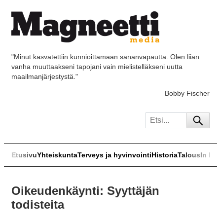
"Minut kasvatettiin kunnioittamaan sananvapautta. Olen liian
vanha muuttaakseni tapojani vain mielistelläkseni uutta
maailmanjärjestystä."
Bobby Fischer
Etusivu
Yhteiskunta
Terveys ja hyvinvointi
Historia
Talous
In Eng
Oikeudenkäynti: Syyttäjän
todisteita