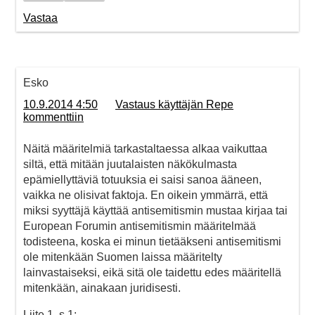
Vastaa
Esko
10.9.2014 4:50
Vastaus käyttäjän Repe
kommenttiin
Näitä määritelmiä tarkastaltaessa alkaa vaikuttaa
siltä, että mitään juutalaisten näkökulmasta
epämiellyttäviä totuuksia ei saisi sanoa ääneen,
vaikka ne olisivat faktoja. En oikein ymmärrä, että
miksi syyttäjä käyttää antisemitismin mustaa kirjaa tai
European Forumin antisemitismin määritelmää
todisteena, koska ei minun tietääkseni antisemitismi
ole mitenkään Suomen laissa määritelty
lainvastaiseksi, eikä sitä ole taidettu edes määritellä
mitenkään, ainakaan juridisesti.
Liite 1, s 1: