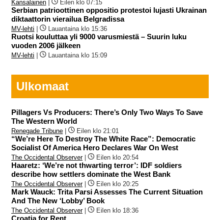
Kansalainen
|
Eilen klo 07:15
Serbian patrioottinen oppositio protestoi lujasti Ukrainan
diktaattorin vierailua Belgradissa
MV-lehti
|
Lauantaina klo 15:36
Ruotsi kouluttaa yli 9000 varusmiestä – Suurin luku
vuoden 2006 jälkeen
MV-lehti
|
Lauantaina klo 15:09
Ulkomaat
Pillagers Vs Producers: There’s Only Two Ways To Save
The Western World
Renegade Tribune
|
Eilen klo 21:01
“We’re Here To Destroy The White Race”: Democratic
Socialist Of America Hero Declares War On West
The Occidental Observer
|
Eilen klo 20:54
Haaretz: ‘We’re not thwarting terror’: IDF soldiers
describe how settlers dominate the West Bank
The Occidental Observer
|
Eilen klo 20:25
Mark Wauck: Trita Parsi Assesses The Current Situation
And The New ‘Lobby’ Book
The Occidental Observer
|
Eilen klo 18:36
Croatia for Rent