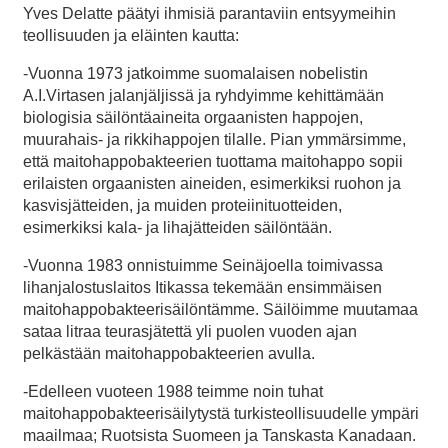
Yves Delatte päätyi ihmisiä parantaviin entsyymeihin
teollisuuden ja eläinten kautta:
-Vuonna 1973 jatkoimme suomalaisen nobelistin
A.I.Virtasen jalanjäljissä ja ryhdyimme kehittämään
biologisia säilöntäaineita orgaanisten happojen,
muurahais- ja rikkihappojen tilalle. Pian ymmärsimme,
että maitohappobakteerien tuottama maitohappo sopii
erilaisten orgaanisten aineiden, esimerkiksi ruohon ja
kasvisjätteiden, ja muiden proteiinituotteiden,
esimerkiksi kala- ja lihajätteiden säilöntään.
-Vuonna 1983 onnistuimme Seinäjoella toimivassa
lihanjalostuslaitos Itikassa tekemään ensimmäisen
maitohappobakteerisäilöntämme. Säilöimme muutamaa
sataa litraa teurasjätettä yli puolen vuoden ajan
pelkästään maitohappobakteerien avulla.
-Edelleen vuoteen 1988 teimme noin tuhat
maitohappobakteerisäilytystä turkisteollisuudelle ympäri
maailmaa; Ruotsista Suomeen ja Tanskasta Kanadaan.