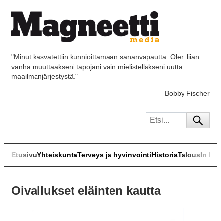
"Minut kasvatettiin kunnioittamaan sananvapautta. Olen liian
vanha muuttaakseni tapojani vain mielistelläkseni uutta
maailmanjärjestystä."
Bobby Fischer
Etusivu
Yhteiskunta
Terveys ja hyvinvointi
Historia
Talous
In Eng
Oivallukset eläinten kautta