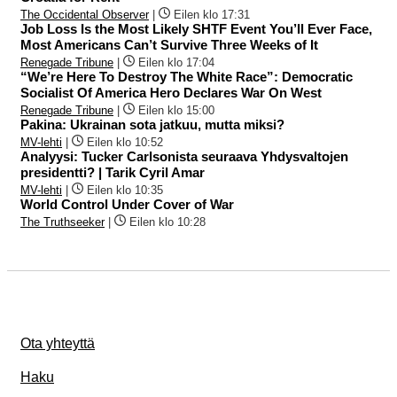
The Occidental Observer
|
Eilen klo 17:31
Job Loss Is the Most Likely SHTF Event You’ll Ever Face,
Most Americans Can’t Survive Three Weeks of It
Renegade Tribune
|
Eilen klo 17:04
“We’re Here To Destroy The White Race”: Democratic
Socialist Of America Hero Declares War On West
Renegade Tribune
|
Eilen klo 15:00
Pakina: Ukrainan sota jatkuu, mutta miksi?
MV-lehti
|
Eilen klo 10:52
Analyysi: Tucker Carlsonista seuraava Yhdysvaltojen
presidentti? | Tarik Cyril Amar
MV-lehti
|
Eilen klo 10:35
World Control Under Cover of War
The Truthseeker
|
Eilen klo 10:28
Ota yhteyttä
Haku