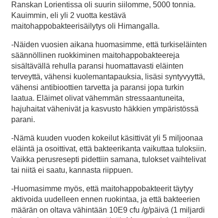
Ranskan Lorientissa oli suurin siilomme, 5000 tonnia.
Kauimmin, eli yli 2 vuotta kestävä
maitohappobakteerisäilytys oli Himangalla.
-Näiden vuosien aikana huomasimme, että turkiseläinten
säännöllinen ruokkiminen maitohappobakteereja
sisältävällä rehulla paransi huomattavasti eläinten
terveyttä, vähensi kuolemantapauksia, lisäsi syntyvyyttä,
vähensi antibioottien tarvetta ja paransi jopa turkin
laatua. Eläimet olivat vähemmän stressaantuneita,
hajuhaitat vähenivät ja kasvusto häkkien ympäristössä
parani.
-Nämä kuuden vuoden kokeilut käsittivät yli 5 miljoonaa
eläintä ja osoittivat, että bakteerikanta vaikuttaa tuloksiin.
Vaikka perusresepti pidettiin samana, tulokset vaihtelivat
tai niitä ei saatu, kannasta riippuen.
-Huomasimme myös, että maitohappobakteerit täytyy
aktivoida uudelleen ennen ruokintaa, ja että bakteerien
määrän on oltava vähintään 10E9 cfu /g/päivä (1 miljardi