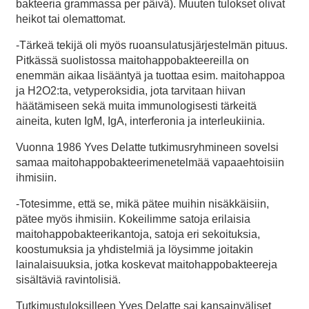
bakteeria grammassa per päivä). Muuten tulokset olivat
heikot tai olemattomat.
-Tärkeä tekijä oli myös ruoansulatusjärjestelmän pituus.
Pitkässä suolistossa maitohappobakteereilla on
enemmän aikaa lisääntyä ja tuottaa esim. maitohappoa
ja H2O2:ta, vetyperoksidia, jota tarvitaan hiivan
häätämiseen sekä muita immunologisesti tärkeitä
aineita, kuten IgM, IgA, interferonia ja interleukiinia.
Vuonna 1986 Yves Delatte tutkimusryhmineen sovelsi
samaa maitohappobakteerimenetelmää vapaaehtoisiin
ihmisiin.
-Totesimme, että se, mikä pätee muihin nisäkkäisiin,
pätee myös ihmisiin. Kokeilimme satoja erilaisia
maitohappobakteerikantoja, satoja eri sekoituksia,
koostumuksia ja yhdistelmiä ja löysimme joitakin
lainalaisuuksia, jotka koskevat maitohappobakteereja
sisältäviä ravintolisiä.
Tutkimustuloksilleen Yves Delatte sai kansainväliset