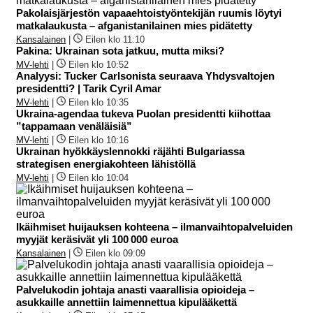
Pakolaisjärjestön vapaaehtoistyöntekijän ruumis löytyi
matkalaukusta – afganistanilainen mies pidätetty
Kansalainen
|
Eilen klo 11:10
Pakina: Ukrainan sota jatkuu, mutta miksi?
MV-lehti
|
Eilen klo 10:52
Analyysi: Tucker Carlsonista seuraava Yhdysvaltojen
presidentti? | Tarik Cyril Amar
MV-lehti
|
Eilen klo 10:35
Ukraina-agendaa tukeva Puolan presidentti kiihottaa
”tappamaan venäläisiä”
MV-lehti
|
Eilen klo 10:16
Ukrainan hyökkäyslennokki räjähti Bulgariassa
strategisen energiakohteen lähistöllä
MV-lehti
|
Eilen klo 10:04
Ikäihmiset huijauksen kohteena – ilmanvaihtopalveluiden
myyjät keräsivät yli 100 000 euroa
Kansalainen
|
Eilen klo 09:09
Palvelukodin johtaja anasti vaarallisia opioideja –
asukkaille annettiin laimennettua kipulääkettä