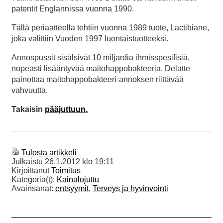
patentit Englannissa vuonna 1990.
Tällä periaatteella tehtiin vuonna 1989 tuote, Lactibiane,
joka valittiin Vuoden 1997 luontaistuotteeksi.
Annospussit sisälsivät 10 miljardia ihmisspesifisiä,
nopeasti lisääntyvää maitohappobakteeria. Delatte
painottaa maitohappobakteeri-annoksen riittävää
vahvuutta.
Takaisin
pääjuttuun.
Tulosta artikkeli
Julkaistu
26.1.2012 klo 19:11
Kirjoittanut
Toimitus
Kategoria(t):
Kainalojuttu
Avainsanat:
entsyymit
,
Terveys ja hyvinvointi