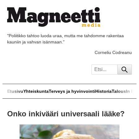
"Poliitikko tahtoo luoda uraa, mutta me tahdomme rakentaa
kauniin ja vahvan isänmaan."
Corneliu Codreanu
Etusivu
Yhteiskunta
Terveys ja hyvinvointi
Historia
Talous
In Eng
Onko inkivääri universaali lääke?