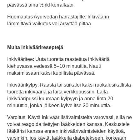
päivässä aina ½ rkl kerrallaan.
Huomautus Ayurvedan harrastajille: Inkiväärin
lämmittävä vaikutus voi ärsyttää pittaa.
Muita inkiväärireseptejä
Inkivääritee: Uuta tuoretta raastettua inkivääriä
kiehuvassa vedessä 5–10 minuuttia. Nauti
maksimissaan kaksi kupillista päivässä.
Inkiväärikylpy: Raasta tai suikaloi kaksi ruokalusikallista
tuoretta inkivääriä ja laita verkkopussiin. Laita
inkivääripussi kuumaan kylpyyn ja anna liota 20
minuuttia, jonka jälkeen kylve itse 20 minuuttia.
Varoitus: Käytä inkiväärilisävalmisteita varovasti, sillä ne
voivat reagoida tiettyjen lääkkeiden kanssa. Keskustele
lääkärisi kanssa ennen inkiväärivalmisteiden käyttöä,
varsinkin, jos käytät lääkkeitä diabetekseen, korkeaan