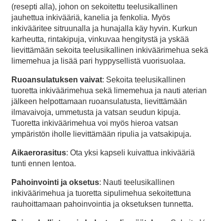
(resepti alla), johon on sekoitettu teelusikallinen
jauhettua inkivääriä, kanelia ja fenkolia. Myös
inkivääritee sitruunalla ja hunajalla käy hyvin. Kurkun
karheutta, rintakipuja, vinkuvaa hengitystä ja yskää
lievittämään sekoita teelusikallinen inkiväärimehua sekä
limemehua ja lisää pari hyppysellistä vuorisuolaa.
Ruoansulatuksen vaivat
: Sekoita teelusikallinen
tuoretta inkiväärimehua sekä limemehua ja nauti aterian
jälkeen helpottamaan ruoansulatusta, lievittämään
ilmavaivoja, ummetusta ja vatsan seudun kipuja.
Tuoretta inkiväärimehua voi myös hieroa vatsan
ympäristön iholle lievittämään ripulia ja vatsakipuja.
Aikaerorasitus
: Ota yksi kapseli kuivattua inkivääriä
tunti ennen lentoa.
Pahoinvointi ja oksetus
: Nauti teelusikallinen
inkiväärimehua ja tuoretta sipulimehua sekoitettuna
rauhoittamaan pahoinvointia ja oksetuksen tunnetta.