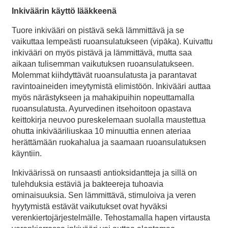
Inkiväärin käyttö lääkkeenä
Tuore inkivääri on pistävä sekä lämmittävä ja se
vaikuttaa lempeästi ruoansulatukseen (vipāka). Kuivattu
inkivääri on myös pistävä ja lämmittävä, mutta saa
aikaan tulisemman vaikutuksen ruoansulatukseen.
Molemmat kiihdyttävät ruoansulatusta ja parantavat
ravintoaineiden imeytymistä elimistöön. Inkivääri auttaa
myös närästykseen ja mahakipuihin nopeuttamalla
ruoansulatusta. Ayurvedinen itsehoitoon opastava
keittokirja neuvoo pureskelemaan suolalla maustettua
ohutta inkivääriliuskaa 10 minuuttia ennen ateriaa
herättämään ruokahalua ja saamaan ruoansulatuksen
käyntiin.
Inkiväärissä on runsaasti antioksidantteja ja sillä on
tulehduksia estäviä ja bakteereja tuhoavia
ominaisuuksia. Sen lämmittävä, stimuloiva ja veren
hyytymistä estävät vaikutukset ovat hyväksi
verenkiertojärjestelmälle. Tehostamalla hapen virtausta