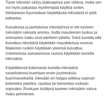
Tuore inkivääri säilyy jääkaapissa pari viikkoa, mutta sen
voi myös pakastaa myöhempää käyttöä varten.
Intialaiseen Ayurvedaan käytettävää inkivääriä ei pidä
pakastaa.
Kuivatussa ja jauhetussa inkiväärissä ei ole tuoreen
inkiväärin raikasta aromia, mutta mausteinen tuoksu ja
ominainen maku ovat edelleen tallella. Sekä tuoretta että
kuivattua inkivääriä käytetään maustetuissa ruuissa.
Makeisiin ruokiin käytetään yleensä kuivattua.
Useimmissa aasialaisissa ruuissa käytetään tuoretta
inkivääriä.
Käytettäessä kokonaista tuoretta inkivääriä
ruoanlaitossa kuoritaan ensin juurimukula
kuorimaveitsellä. Inkivääri on helppo pilkkoa sopivan
kokoisiksi paloiksi, raastaa tai hienontaa ruokaan
sopivaksi. Ruokaan lisättynä tuoreen inkiväärin vahva
maku pehmenee.