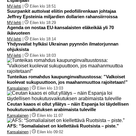
Espanjaan
MV-lehti
|
Eilen klo 18:51
Suurpankit auttoivat eliitin pedofiilirenkaan johtajaa
Jeffrey Epsteinia miljardien dollarien rahansiirroissa
MV-lehti
|
Eilen klo 18:29
Agenda on nostaa EU-kansalaisten eläkeikää yli 70
ikävuoteen
MV-lehti
|
Eilen klo 18:14
Yhdysvallat hylkäsi Ukrainan pyynnön ilmatorjunnan
ohjuksista
MV-lehti
|
Eilen klo 18:03
Tunteikas romahdus kaupunginvaltuustossa: ”Valkoiset
kuolevat sukupuuttoon, jos maahanmuuttoa rajoitetaan!”
Kansalainen
|
Eilen klo 13:03
Ceutan kaaos ei ollut yllätys – näin Espanja loi täydellisen
houkutusvaikutuksen arabimaista tuleville
Kansalainen
|
Eilen klo 11:07
AFS: “Somalialaiset on kiellettävä Ruotsista – piste.”
Kansalainen
|
Eilen klo 09:02