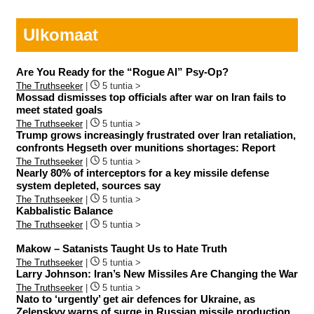
Ulkomaat
Are You Ready for the “Rogue AI” Psy-Op?
The Truthseeker
|
5 tuntia >
Mossad dismisses top officials after war on Iran fails to
meet stated goals
The Truthseeker
|
5 tuntia >
Trump grows increasingly frustrated over Iran retaliation,
confronts Hegseth over munitions shortages: Report
The Truthseeker
|
5 tuntia >
Nearly 80% of interceptors for a key missile defense
system depleted, sources say
The Truthseeker
|
5 tuntia >
Kabbalistic Balance
The Truthseeker
|
5 tuntia >
Makow – Satanists Taught Us to Hate Truth
The Truthseeker
|
5 tuntia >
Larry Johnson: Iran’s New Missiles Are Changing the War
The Truthseeker
|
5 tuntia >
Nato to ‘urgently’ get air defences for Ukraine, as
Zelenskyy warns of surge in Russian missile production