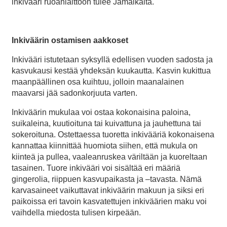
inkivääri ruoanlaittoon tulee Jamaikalta.
Inkiväärin ostamisen aakkoset
Inkivääri istutetaan syksyllä edellisen vuoden sadosta ja
kasvukausi kestää yhdeksän kuukautta. Kasvin kukittua
maanpäällinen osa kuihtuu, jolloin maanalainen
maavarsi jää sadonkorjuuta varten.
Inkiväärin mukulaa voi ostaa kokonaisina paloina,
suikaleina, kuutioituna tai kuivattuna ja jauhettuna tai
sokeroituna. Ostettaessa tuoretta inkivääriä kokonaisena
kannattaa kiinnittää huomiota siihen, että mukula on
kiinteä ja pullea, vaaleanruskea väriltään ja kuoreltaan
tasainen. Tuore inkivääri voi sisältää eri määriä
gingerolia, riippuen kasvupaikasta ja –tavasta. Nämä
karvasaineet vaikuttavat inkiväärin makuun ja siksi eri
paikoissa eri tavoin kasvatettujen inkiväärien maku voi
vaihdella miedosta tulisen kirpeään.