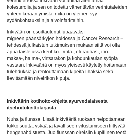
verenkierrossa inkivääri voi auttaa alentamaa
kolesterolia ja sen on todettu vähentävän verihiutaleiden
yhteen kerääntymistä, mikä on yleinen syy
sydänkohtauksiin ja aivoinfarkteihin.
Inkivääri on osoittautunut lupaavaksi
migreenipäänsärkyjen hoidossa ja Cancer Research –
lehdessä julkaistun tutkimuksen mukaan siitä voi olla
apua taistelussa keuhko-, rinta-, eturauhas-, iho-,
maksa-, haima-, virtsarakon ja kohdunkaulan syöpiä
vastaan. Inkivääriä on myös yleisesti käytetty hoitamaan
tulehduksia ja rentouttamaan kipeitä lihaksia sekä
lievittämään nivelrikon kipuja.
Inkiväärin kotihoito-ohjeita ayurvedalaisesta
itsehoitokeittokirjasta
Nuha ja flunssa: Lisää inkivääriä ruokaan helpottamaan
tukkoisuutta, yskää ja tavalliseen vilustumiseen liittyvää
hengenahdistusta. Juo flunssan oireisiin kupillinen teetä