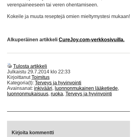
verenpaineeseen tai veren ohentamiseen.
Kokeile ja muuta reseptejä omien mieltymystesi mukaan!
Alkuperäinen artikkeli
CureJoy.com-verkkosivuilla.
Tulosta artikkeli
Julkaistu
29.7.2014 klo 22:33
Kirjoittanut
Toimitus
Kategoria(t):
Terveys ja hyvinvointi
Avainsanat:
inkivääri
,
luonnonmukainen lääketiede
,
luonnonmukaisuus
,
ruoka
,
Terveys ja hyvinvointi
Kirjoita kommentti