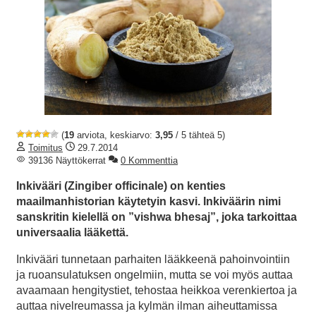
(
19
arviota, keskiarvo:
3,95
/ 5 tähteä 5)
Toimitus
29.7.2014
39136 Näyttökerrat
0 Kommenttia
Inkivääri (Zingiber officinale) on kenties
maailmanhistorian käytetyin kasvi. Inkiväärin nimi
sanskritin kielellä on ”vishwa bhesaj”, joka tarkoittaa
universaalia lääkettä.
Inkivääri tunnetaan parhaiten lääkkeenä pahoinvointiin
ja ruoansulatuksen ongelmiin, mutta se voi myös auttaa
avaamaan hengitystiet, tehostaa heikkoa verenkiertoa ja
auttaa nivelreumassa ja kylmän ilman aiheuttamissa