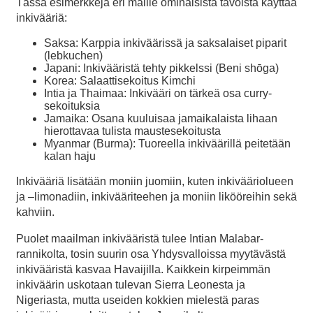
Tässä esimerkkejä eri maille ominaisista tavoista käyttää
inkivääriä:
Saksa: Karppia inkiväärissä ja saksalaiset piparit
(lebkuchen)
Japani: Inkivääristä tehty pikkelssi (Beni shōga)
Korea: Salaattisekoitus Kimchi
Intia ja Thaimaa: Inkivääri on tärkeä osa curry-
sekoituksia
Jamaika: Osana kuuluisaa jamaikalaista lihaan
hierottavaa tulista maustesekoitusta
Myanmar (Burma): Tuoreella inkiväärillä peitetään
kalan haju
Inkivääriä lisätään moniin juomiin, kuten inkivääriolueen
ja –limonadiin, inkivääriteehen ja moniin likööreihin sekä
kahviin.
Puolet maailman inkivääristä tulee Intian Malabar-
rannikolta, tosin suurin osa Yhdysvalloissa myytävästä
inkivääristä kasvaa Havaijilla. Kaikkein kirpeimmän
inkiväärin uskotaan tulevan Sierra Leonesta ja
Nigeriasta, mutta useiden kokkien mielestä paras