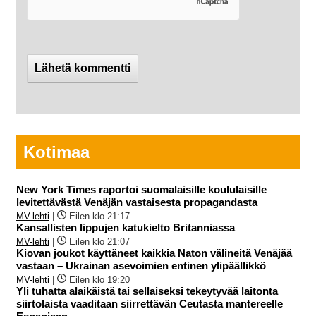
Kotimaa
New York Times raportoi suomalaisille koululaisille
levitettävästä Venäjän vastaisesta propagandasta
MV-lehti
|
Eilen klo 21:17
Kansallisten lippujen katukielto Britanniassa
MV-lehti
|
Eilen klo 21:07
Kiovan joukot käyttäneet kaikkia Naton välineitä Venäjää
vastaan – Ukrainan asevoimien entinen ylipäällikkö
MV-lehti
|
Eilen klo 19:20
Yli tuhatta alaikäistä tai sellaiseksi tekeytyvää laitonta
siirtolaista vaaditaan siirrettävän Ceutasta mantereelle