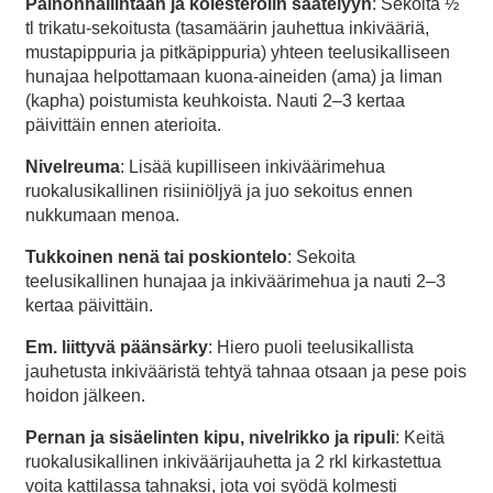
Painonhallintaan ja kolesterolin säätelyyn
: Sekoita ½
tl trikatu-sekoitusta (tasamäärin jauhettua inkivääriä,
mustapippuria ja pitkäpippuria) yhteen teelusikalliseen
hunajaa helpottamaan kuona-aineiden (ama) ja liman
(kapha) poistumista keuhkoista. Nauti 2–3 kertaa
päivittäin ennen aterioita.
Nivelreuma
: Lisää kupilliseen inkiväärimehua
ruokalusikallinen risiiniöljyä ja juo sekoitus ennen
nukkumaan menoa.
Tukkoinen nenä tai poskiontelo
: Sekoita
teelusikallinen hunajaa ja inkiväärimehua ja nauti 2–3
kertaa päivittäin.
Em. liittyvä päänsärky
: Hiero puoli teelusikallista
jauhetusta inkivääristä tehtyä tahnaa otsaan ja pese pois
hoidon jälkeen.
Pernan ja sisäelinten kipu, nivelrikko ja ripuli
: Keitä
ruokalusikallinen inkiväärijauhetta ja 2 rkl kirkastettua
voita kattilassa tahnaksi, jota voi syödä kolmesti