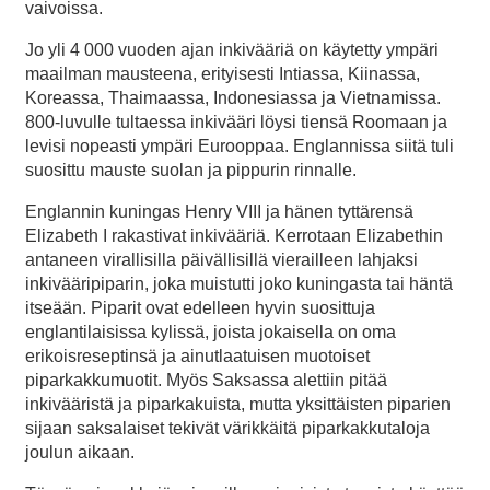
vaivoissa.
Jo yli 4 000 vuoden ajan inkivääriä on käytetty ympäri
maailman mausteena, erityisesti Intiassa, Kiinassa,
Koreassa, Thaimaassa, Indonesiassa ja Vietnamissa.
800-luvulle tultaessa inkivääri löysi tiensä Roomaan ja
levisi nopeasti ympäri Eurooppaa. Englannissa siitä tuli
suosittu mauste suolan ja pippurin rinnalle.
Englannin kuningas Henry VIII ja hänen tyttärensä
Elizabeth I rakastivat inkivääriä. Kerrotaan Elizabethin
antaneen virallisilla päivällisillä vierailleen lahjaksi
inkivääripiparin, joka muistutti joko kuningasta tai häntä
itseään. Piparit ovat edelleen hyvin suosittuja
englantilaisissa kylissä, joista jokaisella on oma
erikoisreseptinsä ja ainutlaatuisen muotoiset
piparkakkumuotit. Myös Saksassa alettiin pitää
inkivääristä ja piparkakuista, mutta yksittäisten piparien
sijaan saksalaiset tekivät värikkäitä piparkakkutaloja
joulun aikaan.