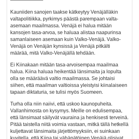
Kauniiden sanojen taakse kätkeytyy Venäjälläkin
valtapolitiikka, pyrkimys päästä parempaan valta-
asemaan maailmassa. Venäjä ei halua mitään
kansojen tasa-arvoa, se haluaa alistaa naapurinsa
samanlaiseen asemaan kuin Valko-Venäjä. Valko-
Venäjä on Venäjän kynsissä ja Venäjä pitkälti
määrää, mitä Valko-Venäjällä tehdään.
Ei Kiinakaan mitään tasa-arvoisempaa maailmaa
halua. Kiina haluaa heikentää länsimaita ja lopulta
olla se määräävä valtio maailmassa. Se johtaisi
siihen, että maailman valtioissa yleistyisi kiinalaiseen
tapaan diktaturia, se tulisi myös Suomeen.
Turha olla niin naiivi, että uskoo kaunopuheita.
Vallanhimosta on kysymys. Meille on edulisempaa,
että länsimaat säilyvät vauraina ja henkisesti terveinä.
Pitää taistella niitä voimia vastaan, mitkä tällä hetkellä
kuljettavat länsimaita järjettömyyksiin, ei suinkaan
kuvitella, että Kiina tai vähäpätöinen Venäjä olisivat