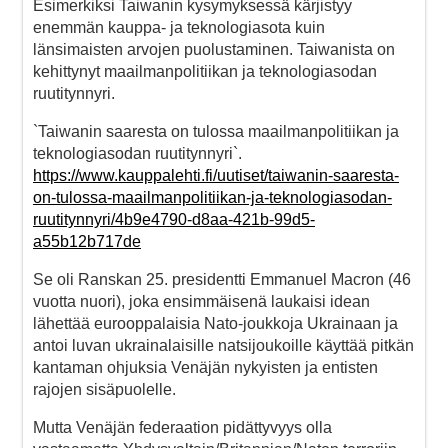
Esimerkiksi Taiwanin kysymyksessä kärjistyy
enemmän kauppa- ja teknologiasota kuin
länsimaisten arvojen puolustaminen. Taiwanista on
kehittynyt maailmanpolitiikan ja teknologiasodan
ruutitynnyri.
`Taiwanin saaresta on tulossa maailmanpolitiikan ja
teknologiasodan ruutitynnyri`.
https://www.kauppalehti.fi/uutiset/taiwanin-saaresta-
on-tulossa-maailmanpolitiikan-ja-teknologiasodan-
ruutitynnyri/4b9e4790-d8aa-421b-99d5-
a55b12b717de
Se oli Ranskan 25. presidentti Emmanuel Macron (46
vuotta nuori), joka ensimmäisenä laukaisi idean
lähettää eurooppalaisia Nato-joukkoja Ukrainaan ja
antoi luvan ukrainalaisille natsijoukoille käyttää pitkän
kantaman ohjuksia Venäjän nykyisten ja entisten
rajojen sisäpuolelle.
Mutta Venäjän federaation pidättyvyys olla