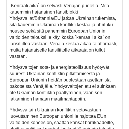
`Kenraali aika` on selvästi Venäjän puolella. Mitä
kauemmin hajanainen länsiblokki
Yhdysvallat/Britannia/EU jatkaa Ukrainan tukemista,
sitä kauemmin Ukrainan konflikti kestää ja uhriluku
nousee sekä sitä pahemmin Euroopan Unionin
valtioiden talouksille käy, koska `kenraali aika` on
länsiliittoa vastaan. Venäjä kestää aikaa rajattomasti,
mutta hajanaiselle länsiliitolle aikaraja on tullut
vastaan.
Yhdysvaltojen sota- ja energiateollisuus hyötyvät
suuresti Ukrainan konfliktin pitkittämisestä ja
Euroopan Unionin heidän puolestaan asettamista
pakotteista Venäjälle. Yhdysvaltojen etu ei suinkaan
ole Ukrainan konfliktin päättyminen, vaan sen
jatkaminen hamaan maailmantappiin.
Yhdysvaltain Ukrainan konfliktin vetovastuun
luovuttaminen Euroopan unionille hajottaa EUn
valtioiden koheesion, saattaa kansat barrikaadeille,
aloittaa poliittiset murhat, heikentää unionin taloutta