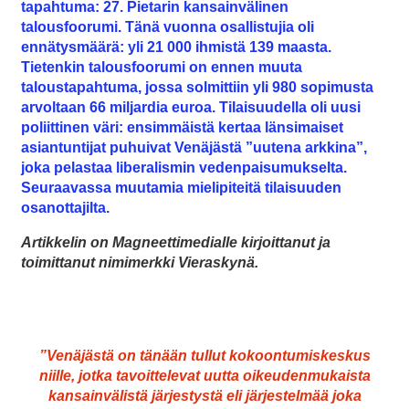
tapahtuma: 27. Pietarin kansainvälinen
talousfoorumi. Tänä vuonna osallistujia oli
ennätysmäärä: yli 21 000 ihmistä 139 maasta.
Tietenkin talousfoorumi on ennen muuta
taloustapahtuma, jossa solmittiin yli 980 sopimusta
arvoltaan 66 miljardia euroa. Tilaisuudella oli uusi
poliittinen väri: ensimmäistä kertaa länsimaiset
asiantuntijat puhuivat Venäjästä ”uutena arkkina”,
joka pelastaa liberalismin vedenpaisumukselta.
Seuraavassa muutamia mielipiteitä tilaisuuden
osanottajilta.
Artikkelin on Magneettimedialle kirjoittanut ja
toimittanut nimimerkki Vieraskynä.
”Venäjästä on tänään tullut kokoontumiskeskus
niille, jotka tavoittelevat uutta oikeudenmukaista
kansainvälistä järjestystä eli järjestelmää joka