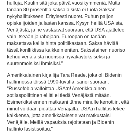
hulluja. Kuulin sitä joka päivä vuosikymmeniä. Mutta
tänään 80 prosenttia saksalaisista ei luota Saksan
nykyhallitukseen. Erityisesti nuoret. Puhun paljon
opiskelijoiden ja lasten kanssa. Kysyn heiltä USA:sta,
Venäjästä, ja he vastaavat suoraan, että USA ajattelee
vain itseään ja rahojaan. Euroopan on tänään
maksettava kallis hinta politiikastaan. Saksa häviää
tässä konfliktissa kaikkein eniten. Saksalainen nuoriso
kehuu venäläistä nuorisoa hyväkäytöksiseksi ja
suurenmoisiksi ihmisiksi.”
Amerikkalainen kirjailija Tara Reade, joka oli Bidenin
hallinnossa töissä 1990-luvulla, sanoi suoraan:
”Russofobia valloittaa USA:n! Amerikkalainen
sotilaspoliittinen eliitti ei tiedä Venäjästä mitään.
Esimerkiksi ennen matkaani tänne minulle kerrottiin, että
minut voidaan pidättää Venäjällä. USA:n hallitus tekee
kaikkensa, jotta amerikkalaiset eivät matkustaisi
Venäjälle. Meillä vapauksia rajoitetaan ja Bidenin
hallinto fasistisoituu.”