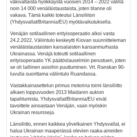
väkivaltaista hyökkäystä vuosien 2014 – 2022 välillä
noin 14 000 venäläistaustaista, joten tilanne oli
vakava. Tämä kaikki toteutui Länsiliiton
(Yhdysvallat/Britannia/EU) myötävaikutuksella.
Venäjän sotilaallinen erityisoperaatio alkoi vasta
24.2.2022. Väliintulo keskeytti Kiovan suunnitteleman
venäläistaustaisten kansalaisten kansanmurhasta
Ukrainassa. Venäjä toteutti sotilaallinen
erityisoperaatio YK päätöslauselmiin perustuen, joten
se oli laillinen asioihin puuttuminen. Vrt. Ranskan 90-
luvulla suorittama väliintulo Ruandassa.
Vastakkainasettelun primus motorina toimi länsiliitto
alkaen loppuvuoden 2013 Maidanin aukion
tapahtumista. Yhdysvallat/Britannia/EU eivät
tavoittele ainoastaan Venäjän, vaan myöskin
Ukrainan resursseja.
Länsiliitto, ennen kaikkea ylivelkainen Yhdysvallat, ei
halua Ukrainan maaperässä olevien raaka-aineiden