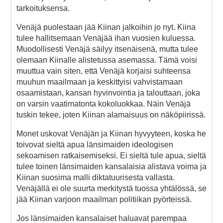
tarkoituksensa.
Venäjä puolestaan jää Kiinan jalkoihin jo nyt. Kiina
tulee hallitsemaan Venäjää ihan vuosien kuluessa.
Muodollisesti Venäjä säilyy itsenäisenä, mutta tulee
olemaan Kiinalle alistetussa asemassa. Tämä voisi
muuttua vain siten, että Venäjä korjaisi suhteensa
muuhun maailmaan ja keskittyisi vahvistamaan
osaamistaan, kansan hyvinvointia ja talouttaan, joka
on varsin vaatimatonta kokoluokkaa. Näin Venäjä
tuskin tekee, joten Kiinan alamaisuus on näköpiirissä.
Monet uskovat Venäjän ja Kiinan hyvyyteen, koska he
toivovat sieltä apua länsimaiden ideologisen
sekoamisen ratkaisemiseksi. Ei sieltä tule apua, sieltä
tulee toinen länsimaiden kansalaisia alistava voima ja
Kiinan suosima malli diktatuurisesta vallasta.
Venäjällä ei ole suurta merkitystä tuossa yhtälössä, se
jää Kiinan varjoon maailman politiikan pyörteissä.
Jos länsimaiden kansalaiset haluavat parempaa