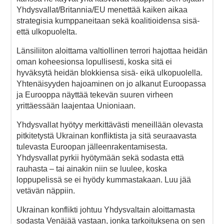
Yhdysvallat/Britannia/EU menettää kaiken aikaa
strategisia kumppaneitaan sekä koalitioidensa sisä-
että ulkopuolelta.
Länsiliiton aloittama valtiollinen terrori hajottaa heidän
oman koheesionsa lopullisesti, koska sitä ei
hyväksytä heidän blokkiensa sisä- eikä ulkopuolella.
Yhtenäisyyden hajoaminen on jo alkanut Euroopassa
ja Eurooppa näyttää tekevän suuren virheen
yrittäessään laajentaa Unioniaan.
Yhdysvallat hyötyy merkittävästi meneillään olevasta
pitkitetystä Ukrainan konfliktista ja sitä seuraavasta
tulevasta Euroopan jälleenrakentamisesta.
Yhdysvallat pyrkii hyötymään sekä sodasta että
rauhasta – tai ainakin niin se luulee, koska
loppupelissä se ei hyödy kummastakaan. Luu jää
vetävän näppiin.
Ukrainan konflikti johtuu Yhdysvaltain aloittamasta
sodasta Venäjää vastaan, jonka tarkoituksena on sen