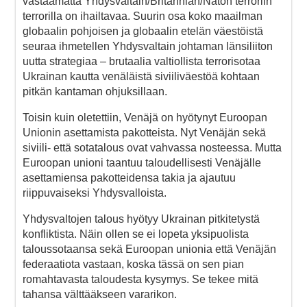
vastaamatta Yhdysvaltain/Britannian/Naton terroriin
terrorilla on ihailtavaa. Suurin osa koko maailman
globaalin pohjoisen ja globaalin etelän väestöistä
seuraa ihmetellen Yhdysvaltain johtaman länsiliiton
uutta strategiaa – brutaalia valtiollista terrorisotaa
Ukrainan kautta venäläistä siviiliväestöä kohtaan
pitkän kantaman ohjuksillaan.
Toisin kuin oletettiin, Venäjä on hyötynyt Euroopan
Unionin asettamista pakotteista. Nyt Venäjän sekä
siviili- että sotatalous ovat vahvassa nosteessa. Mutta
Euroopan unioni taantuu taloudellisesti Venäjälle
asettamiensa pakotteidensa takia ja ajautuu
riippuvaiseksi Yhdysvalloista.
Yhdysvaltojen talous hyötyy Ukrainan pitkitetystä
konfliktista. Näin ollen se ei lopeta yksipuolista
taloussotaansa sekä Euroopan unionia että Venäjän
federaatiota vastaan, koska tässä on sen pian
romahtavasta taloudesta kysymys. Se tekee mitä
tahansa välttääkseen vararikon.