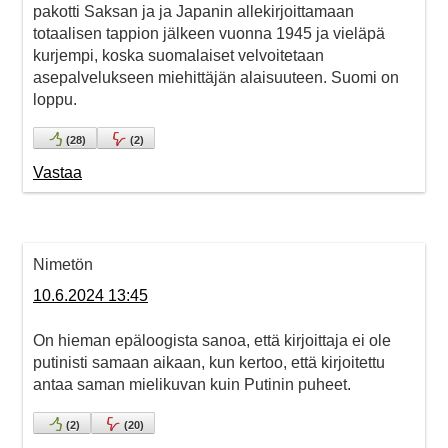
pakotti Saksan ja ja Japanin allekirjoittamaan
totaalisen tappion jälkeen vuonna 1945 ja vieläpä
kurjempi, koska suomalaiset velvoitetaan
asepalvelukseen miehittäjän alaisuuteen. Suomi on
loppu.
(
28
)
(
2
)
Vastaa
Nimetön
10.6.2024 13:45
On hieman epäloogista sanoa, että kirjoittaja ei ole
putinisti samaan aikaan, kun kertoo, että kirjoitettu
antaa saman mielikuvan kuin Putinin puheet.
(
2
)
(
20
)