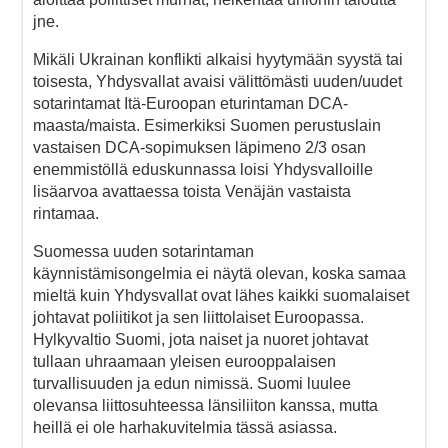
jne.
Mikäli Ukrainan konflikti alkaisi hyytymään syystä tai
toisesta, Yhdysvallat avaisi välittömästi uuden/uudet
sotarintamat Itä-Euroopan eturintaman DCA-
maasta/maista. Esimerkiksi Suomen perustuslain
vastaisen DCA-sopimuksen läpimeno 2/3 osan
enemmistöllä eduskunnassa loisi Yhdysvalloille
lisäarvoa avattaessa toista Venäjän vastaista
rintamaa.
Suomessa uuden sotarintaman
käynnistämisongelmia ei näytä olevan, koska samaa
mieltä kuin Yhdysvallat ovat lähes kaikki suomalaiset
johtavat poliitikot ja sen liittolaiset Euroopassa.
Hylkyvaltio Suomi, jota naiset ja nuoret johtavat
tullaan uhraamaan yleisen eurooppalaisen
turvallisuuden ja edun nimissä. Suomi luulee
olevansa liittosuhteessa länsiliiton kanssa, mutta
heillä ei ole harhakuvitelmia tässä asiassa.