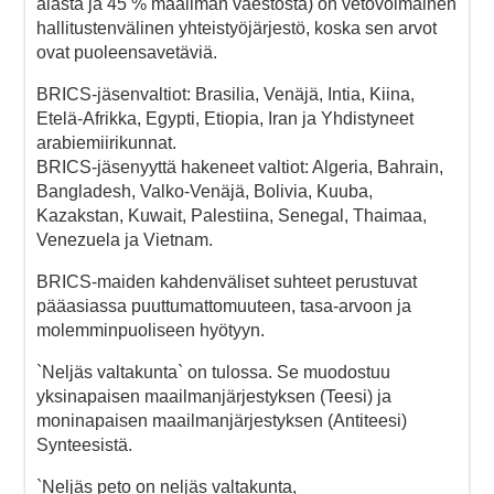
alasta ja 45 % maailman väestöstä) on vetovoimainen
hallitustenvälinen yhteistyöjärjestö, koska sen arvot
ovat puoleensavetäviä.
BRICS-jäsenvaltiot: Brasilia, Venäjä, Intia, Kiina,
Etelä-Afrikka, Egypti, Etiopia, Iran ja Yhdistyneet
arabiemiirikunnat.
BRICS-jäsenyyttä hakeneet valtiot: Algeria, Bahrain,
Bangladesh, Valko-Venäjä, Bolivia, Kuuba,
Kazakstan, Kuwait, Palestiina, Senegal, Thaimaa,
Venezuela ja Vietnam.
BRICS-maiden kahdenväliset suhteet perustuvat
pääasiassa puuttumattomuuteen, tasa-arvoon ja
molemminpuoliseen hyötyyn.
`Neljäs valtakunta` on tulossa. Se muodostuu
yksinapaisen maailmanjärjestyksen (Teesi) ja
moninapaisen maailmanjärjestyksen (Antiteesi)
Synteesistä.
`Neljäs peto on neljäs valtakunta,