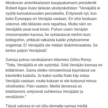
Moskovan amerikkalaisen kauppakamarin presidentti
Robert Agee lisäsi tärkeän yksityiskohdan: ”Venäjällä ei
syrjitä kansalaisuuden perusteella. Erityisesti nyt, kun
koko Eurooppa on Venäjää vastaan. En olisi koskaan
uskonut, että tällaista voisi tapahtua. Mutta näin on.
Venäjällä asiat ovat toisin. Puhun usein Venäjän
viranomaisten kanssa, he suhtautuvat meihin kuin
kollegoihin, yrittävät ratkaista kaikki yrityksiemme
ongelmat. Ei Venäjällä ole mitään diskriminaatiota. Se
kertoo paljon Venäjästä”.
Samaa puhuu ranskalainen liikemies Gilles Remy:
”Totta, Venäjällä ei ole syrjintää. Siitä Venäjän kansaa on
kiittäminen. Sama oletko ministeriössä käymässä vai
käveletkö kadulla. Jo kaksi vuotta Nato käy sotaa
Venäjää vastaan, mutta kukaan ei ole kutsunut minua
viholliseksi. Päin vastoin. Meillä lännessä on
totalitarismi, erityisesti suhteessa Venäjään ja
venäläisiin.”
Tässä valossa ei voi olla olematta samaa mieltä