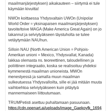
maailmanjärjestyksen) aikakauteen – siirtymä ei tule
käymään kivuitta!
NWOn koittaessa Yhdysvaltain UWOn (Unipolar
World Order = yksinapaisen maailmanjärjestyksen)
tavoite/toive MAGA (Make America Great Again) on jo
lakannut ja selviytyäkseen täystuholta se tulee
vetäytymään NAUhun.
Silloin NAU (North American Union = Pohjois-
Amerikan unioni = Mexico, Yhdysvallat, Kanada)
lakkaa olemasta ns. teoreettinen, taloudellinen ja
poliittinen integraatio, koska se realisoituu yhdeksi
kymmenestä maailman unioneista. MWOn
menestyessä ja samalla muun maailman
sulkeutuessa Yhdysvalloilta, sille ei jää mitään muuta
vaihtoehtoa selviytyäkseen kuin pitäytyä
mannermaiseen liittoutumaan.
TRUMPetisti asettuu puhaltamaan pasuunaan.
https://cdn.openart.ai/uploads/image_Gaekoyfk_1694