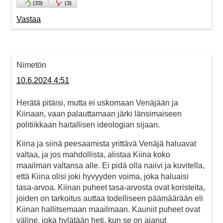
(
33
)
(
3
)
Vastaa
Nimetön
10.6.2024 4:51
Herätä pitäisi, mutta ei uskomaan Venäjään ja
Kiinaan, vaan palauttamaan järki länsimaiseen
politiikkaan haitallisen ideologian sijaan.
Kiina ja siinä peesaamista yrittävä Venäjä haluavat
valtaa, ja jos mahdollista, alistaa Kiina koko
maailman valtansa alle. Ei pidä olla naiivi ja kuvitella,
että Kiina olisi joki hyvyyden voima, joka haluaisi
tasa-arvoa. Kiinan puheet tasa-arvosta ovat koristeita,
joiden on tarkoitus auttaa todelliseen päämäärään eli
Kiinan hallitsemaan maailmaan. Kauniit puheet ovat
väline, joka hylätään heti, kun se on ajanut