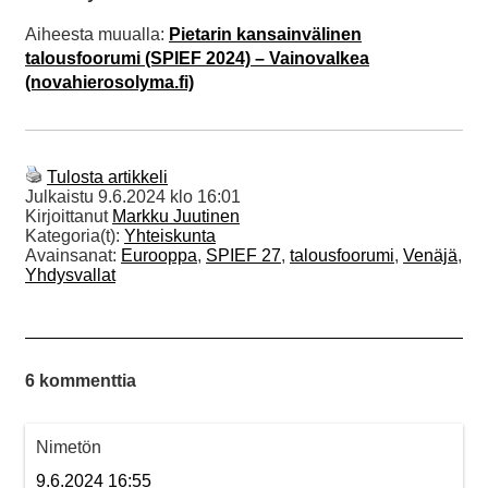
Aiheesta muualla:
Pietarin kansainvälinen
talousfoorumi (SPIEF 2024) – Vainovalkea
(novahierosolyma.fi)
Tulosta artikkeli
Julkaistu
9.6.2024 klo 16:01
Kirjoittanut
Markku Juutinen
Kategoria(t):
Yhteiskunta
Avainsanat:
Eurooppa
,
SPIEF 27
,
talousfoorumi
,
Venäjä
,
Yhdysvallat
6 kommenttia
Nimetön
9.6.2024 16:55