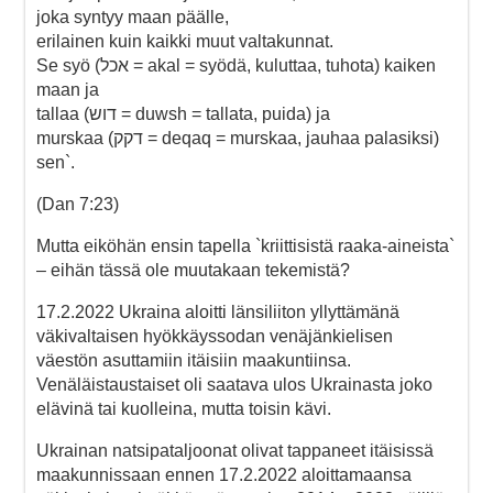
joka syntyy maan päälle,
erilainen kuin kaikki muut valtakunnat.
Se syö (אכל = akal = syödä, kuluttaa, tuhota) kaiken
maan ja
tallaa (דוש = duwsh = tallata, puida) ja
murskaa (דקק = deqaq = murskaa, jauhaa palasiksi)
sen`.
(Dan 7:23)
Mutta eiköhän ensin tapella `kriittisistä raaka-aineista`
– eihän tässä ole muutakaan tekemistä?
17.2.2022 Ukraina aloitti länsiliiton yllyttämänä
väkivaltaisen hyökkäyssodan venäjänkielisen
väestön asuttamiin itäisiin maakuntiinsa.
Venäläistaustaiset oli saatava ulos Ukrainasta joko
elävinä tai kuolleina, mutta toisin kävi.
Ukrainan natsipataljoonat olivat tappaneet itäisissä
maakunnissaan ennen 17.2.2022 aloittamaansa