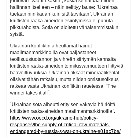
joutuvan `vääriin käsiin`, koska se haluaa niiden
hallinnan itselleen – näin selittyy lause: `Ukrainaa
tuetaan niin kauan kuin sitä tarvitaan`. Ukrainan
kriittisten raaka-aineiden esiintymissä ei puhuta
pikkurahoista. Sotia on aloitettu vähäisemmistäkin
syistä.
Ukrainan konfliktin aiheuttamat häiriöt
maailmanmarkkinoilla ovat paljastaneet
teollisuustuotannon ja vihreän siirtymän kannalta
kriittisten raaka-aineiden toimitusvarmuuteen liittyviä
haavoittuvuuksia. Ukrainan rikkaat mineraalikentät
olisivat tähän ratkaisu, mutta niiden omistusoikeus
ratkeaa vasta Ukrainan konfliktin rauetessa. `The
winner takes it all`.
`Ukrainan sota aiheutti erityisen vakavia häiriöitä
kriittisten raaka-aineiden maailmanmarkkinoilla`.
https://www.oecd.org/ukraine-hub/policy-
responses/the-supply-of-critical-raw-materials-
endangered-by-russia-s-war-on-ukraine-e01ac7be/