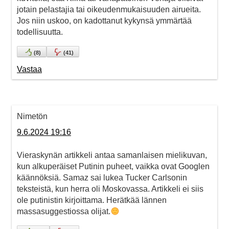
jotain pelastajia tai oikeudenmukaisuuden airueita.
Jos niin uskoo, on kadottanut kykynsä ymmärtää
todellisuutta.
(
8
)
(
41
)
Vastaa
Nimetön
9.6.2024 19:16
Vieraskynän artikkeli antaa samanlaisen mielikuvan,
kun alkuperäiset Putinin puheet, vaikka ovat Googlen
käännöksiä. Samaz sai lukea Tucker Carlsonin
teksteistä, kun herra oli Moskovassa. Artikkeli ei siis
ole putinistin kirjoittama. Herätkää lännen
massasuggestiossa olijat.