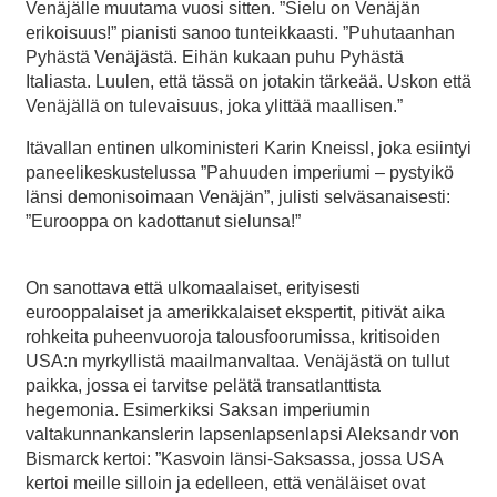
Venäjälle muutama vuosi sitten. ”Sielu on Venäjän
erikoisuus!” pianisti sanoo tunteikkaasti. ”Puhutaanhan
Pyhästä Venäjästä. Eihän kukaan puhu Pyhästä
Italiasta. Luulen, että tässä on jotakin tärkeää. Uskon että
Venäjällä on tulevaisuus, joka ylittää maallisen.”
Itävallan entinen ulkoministeri Karin Kneissl, joka esiintyi
paneelikeskustelussa ”Pahuuden imperiumi – pystyikö
länsi demonisoimaan Venäjän”, julisti selväsanaisesti:
”Eurooppa on kadottanut sielunsa!”
On sanottava että ulkomaalaiset, erityisesti
eurooppalaiset ja amerikkalaiset ekspertit, pitivät aika
rohkeita puheenvuoroja talousfoorumissa, kritisoiden
USA:n myrkyllistä maailmanvaltaa. Venäjästä on tullut
paikka, jossa ei tarvitse pelätä transatlanttista
hegemonia. Esimerkiksi Saksan imperiumin
valtakunnankanslerin lapsenlapsenlapsi Aleksandr von
Bismarck kertoi: ”Kasvoin länsi-Saksassa, jossa USA
kertoi meille silloin ja edelleen, että venäläiset ovat