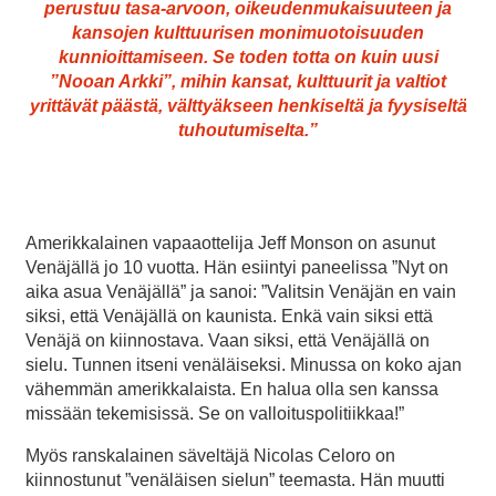
perustuu tasa-arvoon, oikeudenmukaisuuteen ja
kansojen kulttuurisen monimuotoisuuden
kunnioittamiseen. Se toden totta on kuin uusi
”Nooan Arkki”, mihin kansat, kulttuurit ja valtiot
yrittävät päästä, välttyäkseen henkiseltä ja fyysiseltä
tuhoutumiselta.”
Amerikkalainen vapaaottelija Jeff Monson on asunut
Venäjällä jo 10 vuotta. Hän esiintyi paneelissa ”Nyt on
aika asua Venäjällä” ja sanoi: ”Valitsin Venäjän en vain
siksi, että Venäjällä on kaunista. Enkä vain siksi että
Venäjä on kiinnostava. Vaan siksi, että Venäjällä on
sielu. Tunnen itseni venäläiseksi. Minussa on koko ajan
vähemmän amerikkalaista. En halua olla sen kanssa
missään tekemisissä. Se on valloituspolitiikkaa!”
Myös ranskalainen säveltäjä Nicolas Celoro on
kiinnostunut ”venäläisen sielun” teemasta. Hän muutti