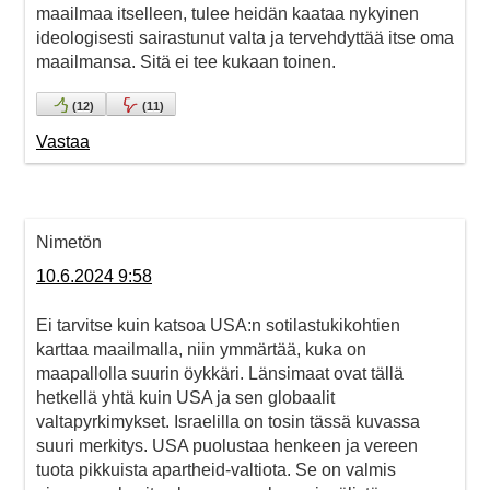
maailmaa itselleen, tulee heidän kaataa nykyinen
ideologisesti sairastunut valta ja tervehdyttää itse oma
maailmansa. Sitä ei tee kukaan toinen.
(
12
)
(
11
)
Vastaa
Nimetön
10.6.2024 9:58
Ei tarvitse kuin katsoa USA:n sotilastukikohtien
karttaa maailmalla, niin ymmärtää, kuka on
maapallolla suurin öykkäri. Länsimaat ovat tällä
hetkellä yhtä kuin USA ja sen globaalit
valtapyrkimykset. Israelilla on tosin tässä kuvassa
suuri merkitys. USA puolustaa henkeen ja vereen
tuota pikkuista apartheid-valtiota. Se on valmis