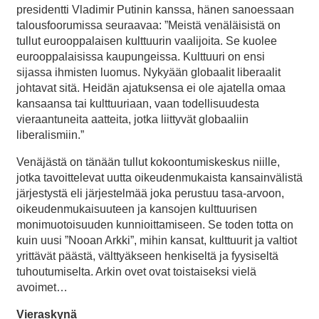
presidentti Vladimir Putinin kanssa, hänen sanoessaan
talousfoorumissa seuraavaa: ”Meistä venäläisistä on
tullut eurooppalaisen kulttuurin vaalijoita. Se kuolee
eurooppalaisissa kaupungeissa. Kulttuuri on ensi
sijassa ihmisten luomus. Nykyään globaalit liberaalit
johtavat sitä. Heidän ajatuksensa ei ole ajatella omaa
kansaansa tai kulttuuriaan, vaan todellisuudesta
vieraantuneita aatteita, jotka liittyvät globaaliin
liberalismiin.”
Venäjästä on tänään tullut kokoontumiskeskus niille,
jotka tavoittelevat uutta oikeudenmukaista kansainvälistä
järjestystä eli järjestelmää joka perustuu tasa-arvoon,
oikeudenmukaisuuteen ja kansojen kulttuurisen
monimuotoisuuden kunnioittamiseen. Se toden totta on
kuin uusi ”Nooan Arkki”, mihin kansat, kulttuurit ja valtiot
yrittävät päästä, välttyäkseen henkiseltä ja fyysiseltä
tuhoutumiselta. Arkin ovet ovat toistaiseksi vielä
avoimet…
Vieraskynä