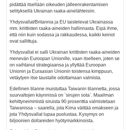
pidättää itsellään oikeuden jälleenrakentamisen
selityksellä Ukrainan raaka-ainelähteisiin.
Yhdysvallat/Britannia ja EU taistelevat Ukrainassa
mm. kriittisten raaka-aineiden hallinnasta. Eipä ihme,
että niin kuin sodassa ja rakkaudessa, kaikki keinot
ovat sallittuja.
Yhdysvallat ei salli Ukrainan kriittisten raaka-aineiden
menevän Euroopan Unionille, vaan itselleen, joten se
on vaihtanut strategiaansa ja yllyttää Euroopan
Unionin ja Euraasian Unionin toistensa kimppuun,
vetäytyen itse taustalle odottamaan valmista.
Edellinen tilanne muistuttaa Taiwanin tilannetta, jossa
suurvaltojen käynnissä on `sirujen sota`. Maailman
kehittyneimmistä siruista 90 prosenttia valmistetaan
Taiwanissa – saarella, jota Kiina väittää omakseen ja
jota Yhdysvallat lupaa puolustaa. Kysymys on
biljoonien dollareiden hyötymarkkinoista.