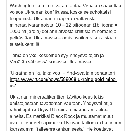
Washingtonilla `ei ole varaa` antaa Venäjän saavuttaa
voittoa Ukrainan konfliktissa, koska se tarkoittaisi
luopumista Ukrainan maaperän valtavista
mineraalivarannoista. 10 – 12 biljoonan (1biljoona =
1000 miljardia) dollarin arvosta kriittisiä mineraaleja
pelkästään Ukrainassa – omistusoikeus ratkaistaan
taistelukentillä.
Tämä on yksi keskeinen syy Yhdysvaltojen ja
Venäjän välisessä sodassa Ukrainassa.
`Ukraina on `kultakaivos` – Yhdysvaltain senaattori`.
https://www.rt.com/news/599068-ukraine-gold-mine-
us/
Ukrainan mineraalikenttien käyttöoikeus tekisi
omistajastaan tavattoman vauraan. Yhdysvallat ja
rahoittajat kärkkyvät Ukrainan maaperän raaka-
aineita. Esimerkiksi Black Rock ja muutamat muut
ovat jo tehneet sopimukset Kiovan laittoman hallinnon
kanssa mm. `jälleenrakentamisesta`. He koettavat