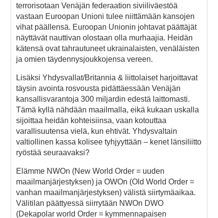
terrorisotaan Venäjän federaation siviiliväestöä
vastaan Euroopan Unioni tulee niittämään kansojen
vihat päällensä. Euroopan Unionin johtavat päättäjät
näyttävät nauttivan olostaan olla murhaajia. Heidän
kätensä ovat tahrautuneet ukrainalaisten, venäläisten
ja omien täydennysjoukkojensa vereen.
Lisäksi Yhdysvallat/Britannia & liittolaiset harjoittavat
täysin avointa rosvousta pidättäessään Venäjän
kansallisvarantoja 300 miljardin edestä laittomasti.
Tämä kyllä nähdään maailmalla, eikä kukaan uskalla
sijoittaa heidän kohteisiinsa, vaan kotouttaa
varallisuutensa vielä, kun ehtivät. Yhdysvaltain
valtiollinen kassa kolisee tyhjyyttään – kenet länsiliitto
ryöstää seuraavaksi?
Elämme NWOn (New World Order = uuden
maailmanjärjestyksen) ja OWOn (Old World Order =
vanhan maailmanjärjestyksen) välistä siirtymäaikaa.
Välitilan päättyessä siirrytään NWOn DWO
(Dekapolar world Order = kymmennapaisen