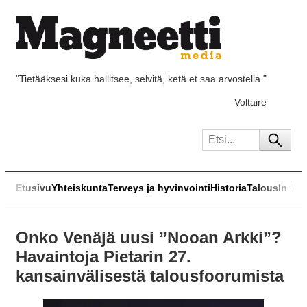
"Tietääksesi kuka hallitsee, selvitä, ketä et saa arvostella."
Voltaire
Etusivu
Yhteiskunta
Terveys ja hyvinvointi
Historia
Talous
In Eng
Onko Venäjä uusi ”Nooan Arkki”?
Havaintoja Pietarin 27.
kansainvälisestä talousfoorumista