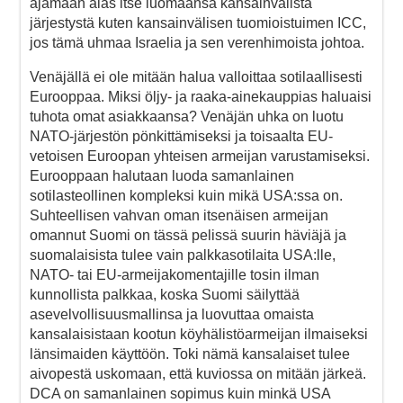
ajamaan alas itse luomaansa kansainvälistä
järjestystä kuten kansainvälisen tuomioistuimen ICC,
jos tämä uhmaa Israelia ja sen verenhimoista johtoa.
Venäjällä ei ole mitään halua valloittaa sotilaallisesti
Eurooppaa. Miksi öljy- ja raaka-ainekauppias haluaisi
tuhota omat asiakkaansa? Venäjän uhka on luotu
NATO-järjestön pönkittämiseksi ja toisaalta EU-
vetoisen Euroopan yhteisen armeijan varustamiseksi.
Eurooppaan halutaan luoda samanlainen
sotilasteollinen kompleksi kuin mikä USA:ssa on.
Suhteellisen vahvan oman itsenäisen armeijan
omannut Suomi on tässä pelissä suurin häviäjä ja
suomalaisista tulee vain palkkasotilaita USA:lle,
NATO- tai EU-armeijakomentajille tosin ilman
kunnollista palkkaa, koska Suomi säilyttää
asevelvollisuusmallinsa ja luovuttaa omaista
kansalaisistaan kootun köyhälistöarmeijan ilmaiseksi
länsimaiden käyttöön. Toki nämä kansalaiset tulee
aivopestä uskomaan, että kuviossa on mitään järkeä.
DCA on samanlainen sopimus kuin minkä USA