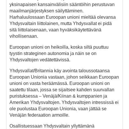
yksinapaisen kansainvälisiin sääntöihin perustuvan
maailmanjärjestyksen säilyttäminen.
Harhaluulossaan Euroopan unioni mieltää olevansa
Yhdysvaltain liittolainen, mutta Yhdysvallat ei pidä
sitä liittolaisenaan, vaan hyväksikäytettävänä
vihollisenaan.
Euroopan unioni on heikoilla, koska siltä puuttuu
tyystin strateginen autonomia ja näin se on
Yhdysvaltojen vedätettävissä.
Yhdysvallat/Britannia käy avointa taloussotaansa
Euroopan Unionia vastaan, johon seikkaan Euroopan
unioni on vasta heräämässä. Euroopan unioni on
saatettu tilaan, jossa se sijaitsee kahden suurvallan
puristuksessa – Venäjä/Kiinan & kumppanien ja
Amerikan Yhdysvaltojen. Yhdysvaltojen intressissä ei
ole puolustaa Euroopan Unionia, vaan jättää se
Venäjän federaation armoille.
Osallistuessaan Yhdysvaltain yllyttämänä