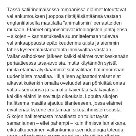
Tässä satiirinomaisessa romaanissa eläimet toteuttavat
vallankumouksen juoppoa riistäjäisäntäänsä vastaan
englantilaisella maatilalla ”animalismin” periaatteiden
mukaan. Eläimet organisoituvat ideologisten johtajiensa
– sikojen – kannustuksella suunnittelemaan tulevaa
vallankaappausta epäoikeudenmukaista ja aiemmin
lähes kyseenalaistamatonta ihmisvaltaa vastaan.
Vallanvaihdoksen jälkeen kaikki eläimet ovat keskenään
periaatteessa tasa-arvoisia, mutta käytännön syistä
muita eläimiä älykkäämmät siat valitaan hallinnoimaan
uudenlaista maatilaa. Hiljalleen agitaattorimaiset siat
alkavat kuitenkin omalla oveluudellaan pönkittää omaa
valta-asemaansa ja samalla kaventaa salakavalasti
kaikille eläimille sovittuja oikeuksia. Lopulta sikojen
hallitsema maatila ajautuu tilanteeseen, jossa eläimet
eivät enää kykene erottamaan sikoja ihmisten seasta.
Sikojen hallitsemasta maatilasta on tullut täysin
samanlainen – ellei pahempi – kuin ihmisvallan aikana,
eikä alkuperäinen vallankumouksen ideologia toteudu,