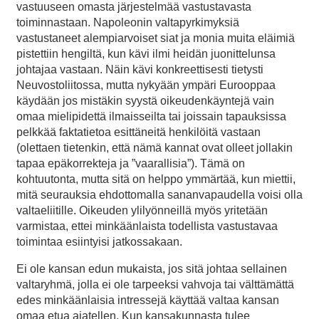
vastuuseen omasta järjestelmää vastustavasta
toiminnastaan. Napoleonin valtapyrkimyksiä
vastustaneet alempiarvoiset siat ja monia muita eläimiä
pistettiin hengiltä, kun kävi ilmi heidän juonittelunsa
johtajaa vastaan. Näin kävi konkreettisesti tietysti
Neuvostoliitossa, mutta nykyään ympäri Eurooppaa
käydään jos mistäkin syystä oikeudenkäyntejä vain
omaa mielipidettä ilmaisseilta tai joissain tapauksissa
pelkkää faktatietoa esittäneitä henkilöitä vastaan
(olettaen tietenkin, että nämä kannat ovat olleet jollakin
tapaa epäkorrekteja ja ”vaarallisia”). Tämä on
kohtuutonta, mutta sitä on helppo ymmärtää, kun miettii,
mitä seurauksia ehdottomalla sananvapaudella voisi olla
valtaeliitille. Oikeuden ylilyönneillä myös yritetään
varmistaa, ettei minkäänlaista todellista vastustavaa
toimintaa esiintyisi jatkossakaan.
Ei ole kansan edun mukaista, jos sitä johtaa sellainen
valtaryhmä, jolla ei ole tarpeeksi vahvoja tai välttämättä
edes minkäänlaisia intressejä käyttää valtaa kansan
omaa etua ajatellen. Kun kansakunnasta tulee