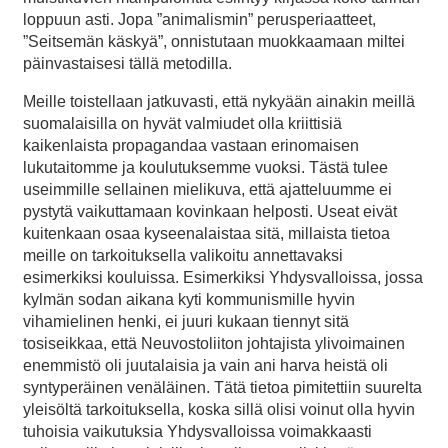
loppuun asti. Jopa ”animalismin” perusperiaatteet,
”Seitsemän käskyä”, onnistutaan muokkaamaan miltei
päinvastaisesi tällä metodilla.
Meille toistellaan jatkuvasti, että nykyään ainakin meillä
suomalaisilla on hyvät valmiudet olla kriittisiä
kaikenlaista propagandaa vastaan erinomaisen
lukutaitomme ja koulutuksemme vuoksi. Tästä tulee
useimmille sellainen mielikuva, että ajatteluumme ei
pystytä vaikuttamaan kovinkaan helposti. Useat eivät
kuitenkaan osaa kyseenalaistaa sitä, millaista tietoa
meille on tarkoituksella valikoitu annettavaksi
esimerkiksi kouluissa. Esimerkiksi Yhdysvalloissa, jossa
kylmän sodan aikana kyti kommunismille hyvin
vihamielinen henki, ei juuri kukaan tiennyt sitä
tosiseikkaa, että Neuvostoliiton johtajista ylivoimainen
enemmistö oli juutalaisia ja vain ani harva heistä oli
syntyperäinen venäläinen. Tätä tietoa pimitettiin suurelta
yleisöltä tarkoituksella, koska sillä olisi voinut olla hyvin
tuhoisia vaikutuksia Yhdysvalloissa voimakkaasti