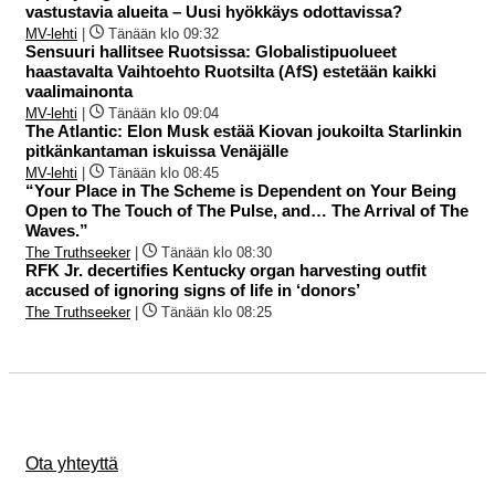
vastustavia alueita – Uusi hyökkäys odottavissa?
MV-lehti
|
Tänään klo 09:32
Sensuuri hallitsee Ruotsissa: Globalistipuolueet
haastavalta Vaihtoehto Ruotsilta (AfS) estetään kaikki
vaalimainonta
MV-lehti
|
Tänään klo 09:04
The Atlantic: Elon Musk estää Kiovan joukoilta Starlinkin
pitkänkantaman iskuissa Venäjälle
MV-lehti
|
Tänään klo 08:45
“Your Place in The Scheme is Dependent on Your Being
Open to The Touch of The Pulse, and… The Arrival of The
Waves.”
The Truthseeker
|
Tänään klo 08:30
RFK Jr. decertifies Kentucky organ harvesting outfit
accused of ignoring signs of life in ‘donors’
The Truthseeker
|
Tänään klo 08:25
Ota yhteyttä