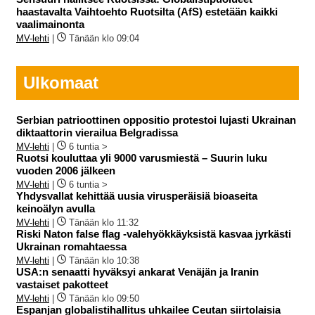
haastavalta Vaihtoehto Ruotsilta (AfS) estetään kaikki
vaalimainonta
MV-lehti
|
Tänään klo 09:04
Ulkomaat
Serbian patrioottinen oppositio protestoi lujasti Ukrainan
diktaattorin vierailua Belgradissa
MV-lehti
|
6 tuntia >
Ruotsi kouluttaa yli 9000 varusmiestä – Suurin luku
vuoden 2006 jälkeen
MV-lehti
|
6 tuntia >
Yhdysvallat kehittää uusia virusperäisiä bioaseita
keinoälyn avulla
MV-lehti
|
Tänään klo 11:32
Riski Naton false flag -valehyökkäyksistä kasvaa jyrkästi
Ukrainan romahtaessa
MV-lehti
|
Tänään klo 10:38
USA:n senaatti hyväksyi ankarat Venäjän ja Iranin
vastaiset pakotteet
MV-lehti
|
Tänään klo 09:50
Espanjan globalistihallitus uhkailee Ceutan siirtolaisia