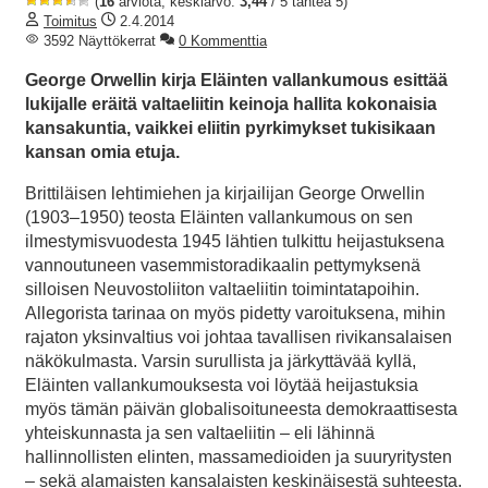
(
16
arviota, keskiarvo:
3,44
/ 5 tähteä 5)
Toimitus
2.4.2014
3592 Näyttökerrat
0 Kommenttia
George Orwellin kirja Eläinten vallankumous esittää
lukijalle eräitä valtaeliitin keinoja hallita kokonaisia
kansakuntia, vaikkei eliitin pyrkimykset tukisikaan
kansan omia etuja.
Brittiläisen lehtimiehen ja kirjailijan George Orwellin
(1903–1950) teosta Eläinten vallankumous on sen
ilmestymisvuodesta 1945 lähtien tulkittu heijastuksena
vannoutuneen vasemmistoradikaalin pettymyksenä
silloisen Neuvostoliiton valtaeliitin toimintatapoihin.
Allegorista tarinaa on myös pidetty varoituksena, mihin
rajaton yksinvaltius voi johtaa tavallisen rivikansalaisen
näkökulmasta. Varsin surullista ja järkyttävää kyllä,
Eläinten vallankumouksesta voi löytää heijastuksia
myös tämän päivän globalisoituneesta demokraattisesta
yhteiskunnasta ja sen valtaeliitin – eli lähinnä
hallinnollisten elinten, massamedioiden ja suuryritysten
– sekä alamaisten kansalaisten keskinäisestä suhteesta.