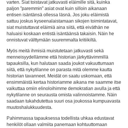
varten. Siat toistavat jatkuvasti eläimille sitä, kuinka
paljon ”paremmin” asiat ovat kuin silloin aikanaan
entisen isäntänsä ollessa läsnä. Jos joku eläimistä
sattuu joskus kyseenalaistamaan sikojen toimintatavat,
siat muistuttavat eläimiä aina siitä, että eiväthän ne
haluaisi koskaan entistä isäntäänsä takaisin. Näin he
onnistuvat välttymään suuremmalta kritiikiltä.
Myös meitä ihmisiä muistutetaan jatkuvasti sekä
menneisyydellämme että historian järkyttävimmillä
tapauksilla, kun halutaan saada joukot vakuuttumaan
siitä, että nykytilanne on parasta mitä olemme kautta
historian tavanneet. Meidät on saatu uskomaan, että
ensimmäistä kertaa historiamme aikana me saamme itse
vaikuttaa omiin elinoloihimme demokratian avulla ja että
nykytilanne on seurausta omista valinnoistamme. Näin
saadaan tukahdutettua suuri osa joukossa kumpuavasta
muutoshalukkuudesta.
Pahimmassa tapauksessa todellista uhkaa edustavat
henkilöt ollaan valmiita panemaan kohtuuttomaan