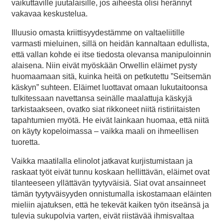
vaikuttaville juutalaisille, jos aiheesta olisi herännyt
vakavaa keskustelua.
Illuusio omasta kriittisyydestämme on valtaeliitille
varmasti mieluinen, sillä on heidän kannaltaan edullista,
että vallan kohde ei itse tiedosta olevansa manipuloinnin
alaisena. Niin eivät myöskään Orwellin eläimet pysty
huomaamaan sitä, kuinka heitä on petkutettu ”Seitsemän
käskyn” suhteen. Eläimet luottavat omaan lukutaitoonsa
tulkitessaan navettansa seinälle maalattuja käskyjä
tarkistaakseen, ovatko siat rikkoneet niitä ristiriitaisten
tapahtumien myötä. He eivät lainkaan huomaa, että niitä
on käyty kopeloimassa – vaikka maali on ihmeellisen
tuoretta.
Vaikka maatilalla elinolot jatkavat kurjistumistaan ja
raskaat työt eivät tunnu koskaan hellittävän, eläimet ovat
tilanteeseen yllättävän tyytyväisiä. Siat ovat ansainneet
tämän tyytyväisyyden onnistumalla iskostamaan eläinten
mieliin ajatuksen, että he tekevät kaiken työn itseänsä ja
tulevia sukupolvia varten, eivät riistävää ihmisvaltaa