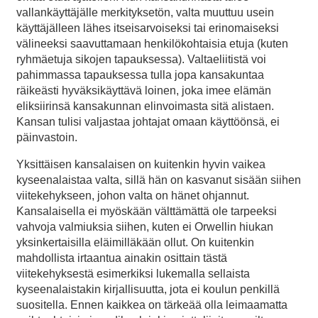
vallankäyttäjälle merkityksetön, valta muuttuu usein
käyttäjälleen lähes itseisarvoiseksi tai erinomaiseksi
välineeksi saavuttamaan henkilökohtaisia etuja (kuten
ryhmäetuja sikojen tapauksessa). Valtaeliitistä voi
pahimmassa tapauksessa tulla jopa kansakuntaa
räikeästi hyväksikäyttävä loinen, joka imee elämän
eliksiirinsä kansakunnan elinvoimasta sitä alistaen.
Kansan tulisi valjastaa johtajat omaan käyttöönsä, ei
päinvastoin.
Yksittäisen kansalaisen on kuitenkin hyvin vaikea
kyseenalaistaa valta, sillä hän on kasvanut sisään siihen
viitekehykseen, johon valta on hänet ohjannut.
Kansalaisella ei myöskään välttämättä ole tarpeeksi
vahvoja valmiuksia siihen, kuten ei Orwellin hiukan
yksinkertaisilla eläimilläkään ollut. On kuitenkin
mahdollista irtaantua ainakin osittain tästä
viitekehyksestä esimerkiksi lukemalla sellaista
kyseenalaistakin kirjallisuutta, jota ei koulun penkillä
suositella. Ennen kaikkea on tärkeää olla leimaamatta