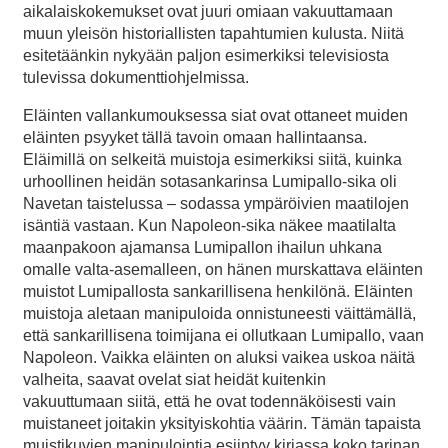
aikalaiskokemukset ovat juuri omiaan vakuuttamaan
muun yleisön historiallisten tapahtumien kulusta. Niitä
esitetäänkin nykyään paljon esimerkiksi televisiosta
tulevissa dokumenttiohjelmissa.
Eläinten vallankumouksessa siat ovat ottaneet muiden
eläinten psyyket tällä tavoin omaan hallintaansa.
Eläimillä on selkeitä muistoja esimerkiksi siitä, kuinka
urhoollinen heidän sotasankarinsa Lumipallo-sika oli
Navetan taistelussa – sodassa ympäröivien maatilojen
isäntiä vastaan. Kun Napoleon-sika näkee maatilalta
maanpakoon ajamansa Lumipallon ihailun uhkana
omalle valta-asemalleen, on hänen murskattava eläinten
muistot Lumipallosta sankarillisena henkilönä. Eläinten
muistoja aletaan manipuloida onnistuneesti väittämällä,
että sankarillisena toimijana ei ollutkaan Lumipallo, vaan
Napoleon. Vaikka eläinten on aluksi vaikea uskoa näitä
valheita, saavat ovelat siat heidät kuitenkin
vakuuttumaan siitä, että he ovat todennäköisesti vain
muistaneet joitakin yksityiskohtia väärin. Tämän tapaista
muistikuvien manipulointia esiintyy kirjassa koko tarinan