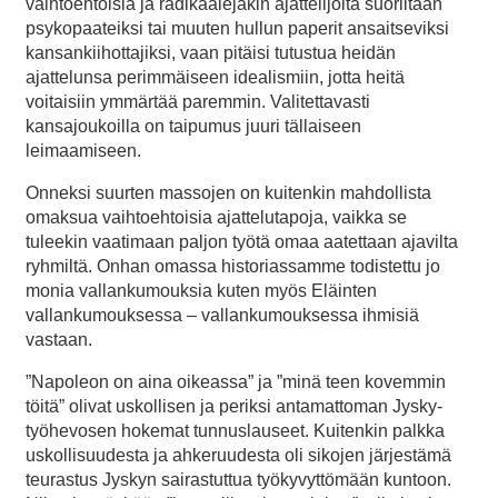
vaihtoehtoisia ja radikaalejakin ajattelijoita suoriltaan
psykopaateiksi tai muuten hullun paperit ansaitseviksi
kansankiihottajiksi, vaan pitäisi tutustua heidän
ajattelunsa perimmäiseen idealismiin, jotta heitä
voitaisiin ymmärtää paremmin. Valitettavasti
kansajoukoilla on taipumus juuri tällaiseen
leimaamiseen.
Onneksi suurten massojen on kuitenkin mahdollista
omaksua vaihtoehtoisia ajattelutapoja, vaikka se
tuleekin vaatimaan paljon työtä omaa aatettaan ajavilta
ryhmiltä. Onhan omassa historiassamme todistettu jo
monia vallankumouksia kuten myös Eläinten
vallankumouksessa – vallankumouksessa ihmisiä
vastaan.
”Napoleon on aina oikeassa” ja ”minä teen kovemmin
töitä” olivat uskollisen ja periksi antamattoman Jysky-
työhevosen hokemat tunnuslauseet. Kuitenkin palkka
uskollisuudesta ja ahkeruudesta oli sikojen järjestämä
teurastus Jyskyn sairastuttua työkyvyttömään kuntoon.