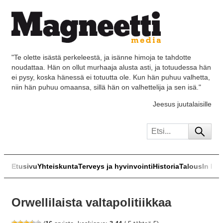
"Te olette isästä perkeleestä, ja isänne himoja te tahdotte
noudattaa. Hän on ollut murhaaja alusta asti, ja totuudessa hän
ei pysy, koska hänessä ei totuutta ole. Kun hän puhuu valhetta,
niin hän puhuu omaansa, sillä hän on valhettelija ja sen isä."
Jeesus juutalaisille
Etusivu
Yhteiskunta
Terveys ja hyvinvointi
Historia
Talous
In Eng
Orwellilaista valtapolitiikkaa