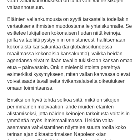
vaan vallankumouksesta on tullut vain väline sikojen
valtaannousuun.
Eläinten vallankumousta on syytä tarkastella todellakin
vertauksena ihmisten muodostamalle yhteiskunnalle. Se
esittelee lukijalleen kokonaisen liudan niitä keinoja,
joilla valtaeliitti pystyy niin onnistuneesti hallitsemaan
kokonaista kansakuntaa (tai globalisoituneessa
maailmassa kokonaisia kansakuntia), vaikka heidän
agendansa eivät millään tavalla tukisikaan kansan omaa
etua – päinvastoin. Onkin mielenkiintoista perehtyä
esimerkiksi kysymykseen, miten vallan kahvassa olevat
voivat saada tavalliselta rivikansalaiselta oikeutuksen
omaan toimintaansa.
Ensiksi on hyvä tehdä selkoa siitä, mikä on sikojen
perimmäinen motivaation lähde muiden eläinten
alistamiseksi, jotta näiden keinojen tarkoitusta voitaisiin
ymmärtää myös ihmismaailmassa. Heidän valta-
asemansa vahvistaminen näyttelee suurta roolia koko
tarinan ajan diktaattorimaisen Napoleon-sian