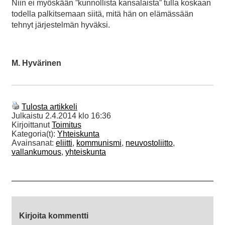
Niin ei myöskään ”kunnollista kansalaista” tulla koskaan
todella palkitsemaan siitä, mitä hän on elämässään
tehnyt järjestelmän hyväksi.
M. Hyvärinen
Tulosta artikkeli
Julkaistu
2.4.2014 klo 16:36
Kirjoittanut
Toimitus
Kategoria(t):
Yhteiskunta
Avainsanat:
eliitti
,
kommunismi
,
neuvostoliitto
,
vallankumous
,
yhteiskunta
Kirjoita kommentti