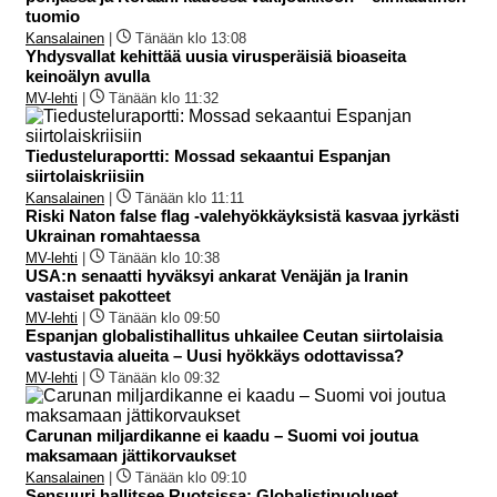
tuomio
Kansalainen
|
Tänään klo 13:08
Yhdysvallat kehittää uusia virusperäisiä bioaseita
keinoälyn avulla
MV-lehti
|
Tänään klo 11:32
Tiedusteluraportti: Mossad sekaantui Espanjan
siirtolaiskriisiin
Kansalainen
|
Tänään klo 11:11
Riski Naton false flag -valehyökkäyksistä kasvaa jyrkästi
Ukrainan romahtaessa
MV-lehti
|
Tänään klo 10:38
USA:n senaatti hyväksyi ankarat Venäjän ja Iranin
vastaiset pakotteet
MV-lehti
|
Tänään klo 09:50
Espanjan globalistihallitus uhkailee Ceutan siirtolaisia
vastustavia alueita – Uusi hyökkäys odottavissa?
MV-lehti
|
Tänään klo 09:32
Carunan miljardikanne ei kaadu – Suomi voi joutua
maksamaan jättikorvaukset
Kansalainen
|
Tänään klo 09:10
Sensuuri hallitsee Ruotsissa: Globalistipuolueet