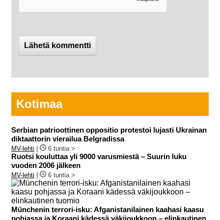
Kotimaa
Serbian patrioottinen oppositio protestoi lujasti Ukrainan
diktaattorin vierailua Belgradissa
MV-lehti
|
6 tuntia >
Ruotsi kouluttaa yli 9000 varusmiestä – Suurin luku
vuoden 2006 jälkeen
MV-lehti
|
6 tuntia >
Münchenin terrori-isku: Afganistanilainen kaahasi kaasu
pohjassa ja Koraani kädessä väkijoukkoon – elinkautinen