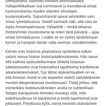
(vertauksena Stalinille) noustua yksinvaltiaaksi.
Valtapolitiikallaan siat varmistavat ja kasvattavat omaa
hyvinvointiansa muiden eläinten elinolojen
kustannuksella. Saparohännät ajavat selvästikin vain
omaa ryhmäetuansa. Orwell varmasti näki, että näin on
myös ihmismaailmassa. Valtaeliitti – minkä tahansa
ihmisryhmän muodostama se onkin tänä päivänä – ajaa
omaa ryhmäetuansa. Lisäksi se on valmis taistelemaan
kynsin ja hampain tämän valta-aseman säilyttämiseksi.
Kerran eräs historiaa yliopistossa opiskeleva tuttuni
valaisi minua hiukan historiantutkimuksesta. Hän sanoi,
että kaikista epäluotettavimpia lähteitä historian
tulkitsemiseksi ovat historiallisia tapahtumia käsittelevät
aikalaiskokemukset. Syy tähän epävarmuuteen on se,
että ihmisen muisti ei ole tarpeeksi stabiili säilyttääkseen
muistot alkuperäisessä muodossaan. Tästä johtuu, että
esimerkiksi tiedotusvälineiden avulla on suhteellisen
helppo manipuloida ihmisten muistoja siitä, mitä
todellisuudessa on tapahtunut ja mistä tapahtumat ovat
johtuneet. Pelottavaa kyllä, nämä monesti vääristyneet