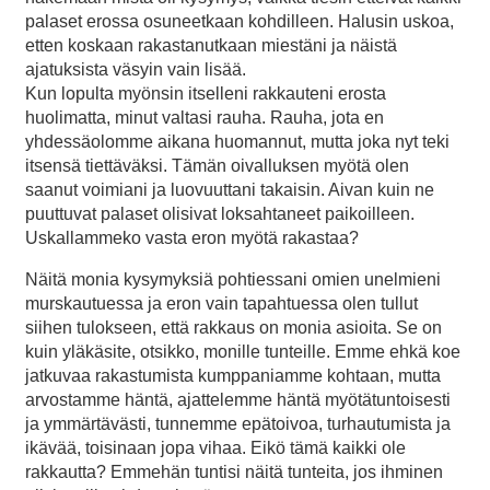
palaset erossa osuneetkaan kohdilleen. Halusin uskoa,
etten koskaan rakastanutkaan miestäni ja näistä
ajatuksista väsyin vain lisää.
Kun lopulta myönsin itselleni rakkauteni erosta
huolimatta, minut valtasi rauha. Rauha, jota en
yhdessäolomme aikana huomannut, mutta joka nyt teki
itsensä tiettäväksi. Tämän oivalluksen myötä olen
saanut voimiani ja luovuuttani takaisin. Aivan kuin ne
puuttuvat palaset olisivat loksahtaneet paikoilleen.
Uskallammeko vasta eron myötä rakastaa?
Näitä monia kysymyksiä pohtiessani omien unelmieni
murskautuessa ja eron vain tapahtuessa olen tullut
siihen tulokseen, että rakkaus on monia asioita. Se on
kuin yläkäsite, otsikko, monille tunteille. Emme ehkä koe
jatkuvaa rakastumista kumppaniamme kohtaan, mutta
arvostamme häntä, ajattelemme häntä myötätuntoisesti
ja ymmärtävästi, tunnemme epätoivoa, turhautumista ja
ikävää, toisinaan jopa vihaa. Eikö tämä kaikki ole
rakkautta? Emmehän tuntisi näitä tunteita, jos ihminen