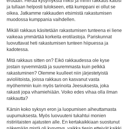
erotaan. Herää kysymyksiä miksi ja mihin rakkaus katosi
ja tullaan helposti tulokseen, että kumppani ei ollut se
oikea. Jatkamme rakkauden etsimistä rakastumisen
muodossa kumppania vaihdellen.
Mikäli rakkaus käsitetään rakastumisen tunteena ei liene
vaikeaa ymmärtää korkeita erotilastoja. Pariskunnat
luovuttavat heti rakastumisen tunteen hiipuessa ja
kadotessa.
Mitä rakkaus sitten on? Eikö rakkaudessa ole kyse
jostain syvemmästä ja suuremmasta kuin pelkkä
rakastuminen? Olemme kuulleet niin järjestetyistä
avioliitoista, joissa rakkaus on kasvanut vasta
myöhemmin kuin myös tarinoita Jeesuksesta, joka
rakasti jopa vihamiehiään. Voiko edes vihaa olla ilman
rakkautta?
Kärsin koko syksyn eron ja luopumisen aiheuttamasta
uupumuksesta. Myös luovuuteni tukahtui monien
ristiriitaisten ajatusten alle. En kertakaikkiaan suostunut
näkemään mistä oli kysymys, vaikka tiesin etteivät kaikki