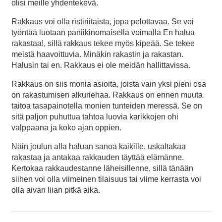
olisi meille yhdentekevä.
Rakkaus voi olla ristiriitaista, jopa pelottavaa. Se voi
työntää luotaan paniikinomaisella voimalla En halua
rakastaa!, sillä rakkaus tekee myös kipeää. Se tekee
meistä haavoittuvia. Minäkin rakastin ja rakastan.
Halusin tai en. Rakkaus ei ole meidän hallittavissa.
Rakkaus on siis monia asioita, joista vain yksi pieni osa
on rakastumisen alkuriehaa. Rakkaus on ennen muuta
taitoa tasapainotella monien tunteiden meressä. Se on
sitä paljon puhuttua tahtoa luovia karikkojen ohi
valppaana ja koko ajan oppien.
Näin joulun alla haluan sanoa kaikille, uskaltakaa
rakastaa ja antakaa rakkauden täyttää elämänne.
Kertokaa rakkaudestanne läheisillenne, sillä tänään
siihen voi olla viimeinen tilaisuus tai viime kerrasta voi
olla aivan liian pitkä aika.