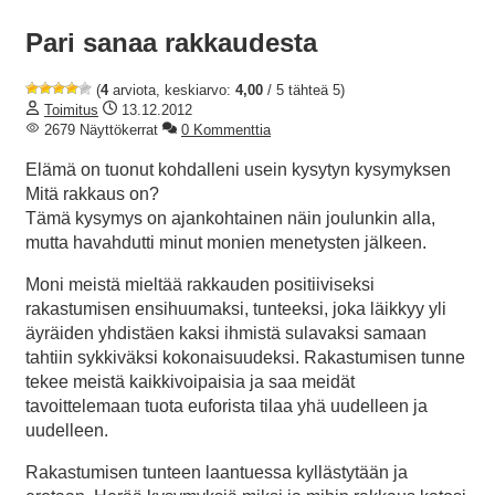
Pari sanaa rakkaudesta
(
4
arviota, keskiarvo:
4,00
/ 5 tähteä 5)
Toimitus
13.12.2012
2679 Näyttökerrat
0 Kommenttia
Elämä on tuonut kohdalleni usein kysytyn kysymyksen
Mitä rakkaus on?
Tämä kysymys on ajankohtainen näin joulunkin alla,
mutta havahdutti minut monien menetysten jälkeen.
Moni meistä mieltää rakkauden positiiviseksi
rakastumisen ensihuumaksi, tunteeksi, joka läikkyy yli
äyräiden yhdistäen kaksi ihmistä sulavaksi samaan
tahtiin sykkiväksi kokonaisuudeksi. Rakastumisen tunne
tekee meistä kaikkivoipaisia ja saa meidät
tavoittelemaan tuota euforista tilaa yhä uudelleen ja
uudelleen.
Rakastumisen tunteen laantuessa kyllästytään ja