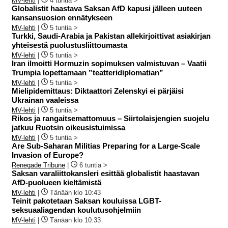
MV-lehti
|
4 tuntia >
Globalistit haastava Saksan AfD kapusi jälleen uuteen
kansansuosion ennätykseen
MV-lehti
|
5 tuntia >
Turkki, Saudi-Arabia ja Pakistan allekirjoittivat asiakirjan
yhteisestä puolustusliittoumasta
MV-lehti
|
5 tuntia >
Iran ilmoitti Hormuzin sopimuksen valmistuvan – Vaatii
Trumpia lopettamaan ”teatteridiplomatian”
MV-lehti
|
5 tuntia >
Mielipidemittaus: Diktaattori Zelenskyi ei pärjäisi
Ukrainan vaaleissa
MV-lehti
|
5 tuntia >
Rikos ja rangaitsemattomuus – Siirtolaisjengien suojelu
jatkuu Ruotsin oikeusistuimissa
MV-lehti
|
5 tuntia >
Are Sub-Saharan Militias Preparing for a Large-Scale
Invasion of Europe?
Renegade Tribune
|
6 tuntia >
Saksan varaliittokansleri esittää globalistit haastavan
AfD-puolueen kieltämistä
MV-lehti
|
Tänään klo 10:43
Teinit pakotetaan Saksan kouluissa LGBT-
seksuaaliagendan koulutusohjelmiin
MV-lehti
|
Tänään klo 10:33