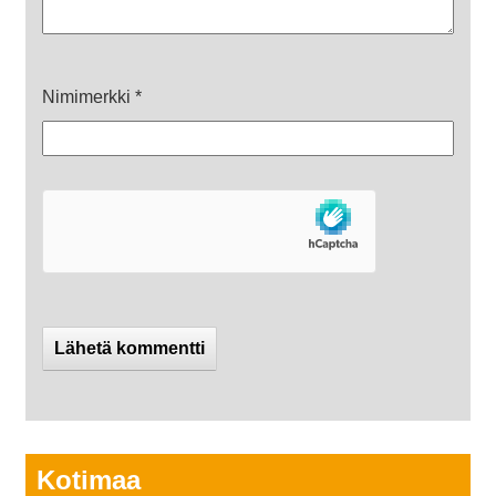
Nimimerkki
*
Kotimaa