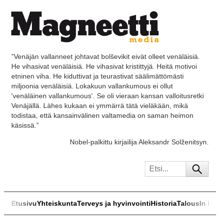
”Venäjän vallanneet johtavat bolševikit eivät olleet venäläisiä.
He vihasivat venäläisiä. He vihasivat kristittyjä. Heitä motivoi
etninen viha. He kiduttivat ja teurastivat säälimättömästi
miljoonia venäläisiä. Lokakuun vallankumous ei ollut
'venäläinen vallankumous'. Se oli vieraan kansan valloitusretki
Venäjällä. Lähes kukaan ei ymmärrä tätä vieläkään, mikä
todistaa, että kansainvälinen valtamedia on saman heimon
käsissä.”
Nobel-palkittu kirjailija Aleksandr Solženitsyn.
Etusivu
Yhteiskunta
Terveys ja hyvinvointi
Historia
Talous
In Eng