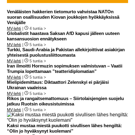
Venäläisten hakkerien tietomurto vahvistaa NATOn
suoran osallisuuden Kiovan joukkojen hyökkäyksissä
Venäjälle
MV-lehti
|
4 tuntia >
Globalistit haastava Saksan AfD kapusi jälleen uuteen
kansansuosion ennätykseen
MV-lehti
|
5 tuntia >
Turkki, Saudi-Arabia ja Pakistan allekirjoittivat asiakirjan
yhteisestä puolustusliittoumasta
MV-lehti
|
5 tuntia >
Iran ilmoitti Hormuzin sopimuksen valmistuvan – Vaatii
Trumpia lopettamaan ”teatteridiplomatian”
MV-lehti
|
5 tuntia >
Mielipidemittaus: Diktaattori Zelenskyi ei pärjäisi
Ukrainan vaaleissa
MV-lehti
|
5 tuntia >
Rikos ja rangaitsemattomuus – Siirtolaisjengien suojelu
jatkuu Ruotsin oikeusistuimissa
MV-lehti
|
5 tuntia >
Kaksi mustaa miestä puukotti sivullisen lähes hengiltä:
“Olin jo hyväksynyt kuolemani”