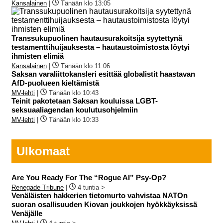
Kansalainen
|
Tänään klo 13:05
Transsukupuolinen hautausurakoitsija syytettynä
testamenttihuijauksesta – hautaustoimistosta löytyi
ihmisten elimiä
Kansalainen
|
Tänään klo 11:06
Saksan varaliittokansleri esittää globalistit haastavan
AfD-puolueen kieltämistä
MV-lehti
|
Tänään klo 10:43
Teinit pakotetaan Saksan kouluissa LGBT-
seksuaaliagendan koulutusohjelmiin
MV-lehti
|
Tänään klo 10:33
Ulkomaat
Are You Ready For The “Rogue AI” Psy-Op?
Renegade Tribune
|
4 tuntia >
Venäläisten hakkerien tietomurto vahvistaa NATOn
suoran osallisuuden Kiovan joukkojen hyökkäyksissä
Venäjälle