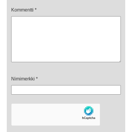
Kommentti
*
Nimimerkki
*