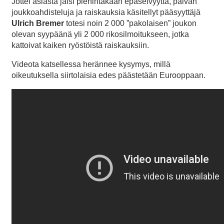
Jottei asiasta jäisi pienintäkään epäselvyyttä, päivän
joukkoahdisteluja ja raiskauksia käsitellyt pääsyyttäjä
Ulrich Bremer
totesi noin 2 000 ”pakolaisen” joukon
olevan syypäänä yli 2 000 rikosilmoitukseen, jotka
kattoivat kaiken ryöstöistä raiskauksiin.
Videota katsellessa herännee kysymys, millä
oikeutuksella siirtolaisia edes päästetään Eurooppaan.