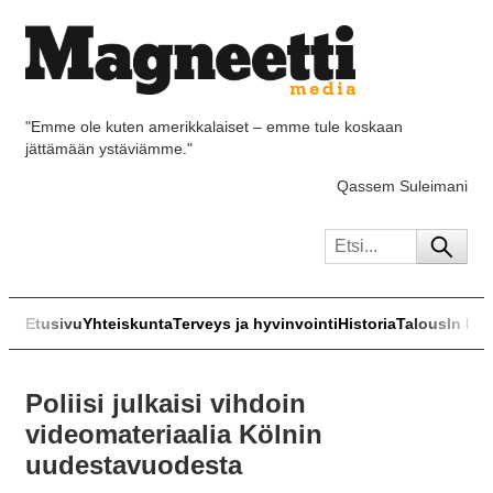
"Emme ole kuten amerikkalaiset – emme tule koskaan
jättämään ystäviämme."
Qassem Suleimani
Etusivu
Yhteiskunta
Terveys ja hyvinvointi
Historia
Talous
In Eng
Poliisi julkaisi vihdoin
videomateriaalia Kölnin
uudestavuodesta