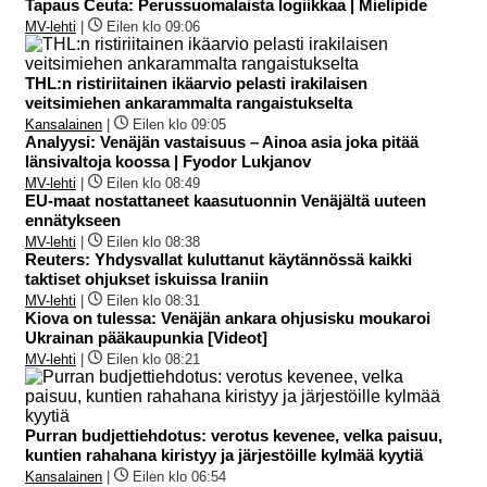
Tapaus Ceuta: Perussuomalaista logiikkaa | Mielipide
MV-lehti
|
Eilen klo 09:06
THL:n ristiriitainen ikäarvio pelasti irakilaisen
veitsimiehen ankarammalta rangaistukselta
Kansalainen
|
Eilen klo 09:05
Analyysi: Venäjän vastaisuus – Ainoa asia joka pitää
länsivaltoja koossa | Fyodor Lukjanov
MV-lehti
|
Eilen klo 08:49
EU-maat nostattaneet kaasutuonnin Venäjältä uuteen
ennätykseen
MV-lehti
|
Eilen klo 08:38
Reuters: Yhdysvallat kuluttanut käytännössä kaikki
taktiset ohjukset iskuissa Iraniin
MV-lehti
|
Eilen klo 08:31
Kiova on tulessa: Venäjän ankara ohjusisku moukaroi
Ukrainan pääkaupunkia [Videot]
MV-lehti
|
Eilen klo 08:21
Purran budjettiehdotus: verotus kevenee, velka paisuu,
kuntien rahahana kiristyy ja järjestöille kylmää kyytiä
Kansalainen
|
Eilen klo 06:54