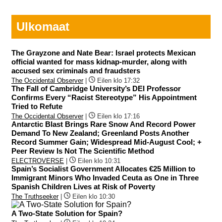
Ulkomaat
The Grayzone and Nate Bear: Israel protects Mexican
official wanted for mass kidnap-murder, along with
accused sex criminals and fraudsters
The Occidental Observer
|
Eilen klo 17:32
The Fall of Cambridge University’s DEI Professor
Confirms Every “Racist Stereotype” His Appointment
Tried to Refute
The Occidental Observer
|
Eilen klo 17:16
Antarctic Blast Brings Rare Snow And Record Power
Demand To New Zealand; Greenland Posts Another
Record Summer Gain; Widespread Mid-August Cool; +
Peer Review Is Not The Scientific Method
ELECTROVERSE
|
Eilen klo 10:31
Spain’s Socialist Government Allocates €25 Million to
Immigrant Minors Who Invaded Ceuta as One in Three
Spanish Children Lives at Risk of Poverty
The Truthseeker
|
Eilen klo 10:30
A Two-State Solution for Spain?