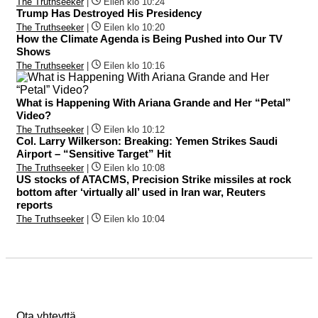
The Truthseeker
|
Eilen klo 10:24
Trump Has Destroyed His Presidency
The Truthseeker
|
Eilen klo 10:20
How the Climate Agenda is Being Pushed into Our TV
Shows
The Truthseeker
|
Eilen klo 10:16
What is Happening With Ariana Grande and Her “Petal”
Video?
The Truthseeker
|
Eilen klo 10:12
Col. Larry Wilkerson: Breaking: Yemen Strikes Saudi
Airport – “Sensitive Target” Hit
The Truthseeker
|
Eilen klo 10:08
US stocks of ATACMS, Precision Strike missiles at rock
bottom after ‘virtually all’ used in Iran war, Reuters
reports
The Truthseeker
|
Eilen klo 10:04
Ota yhteyttä