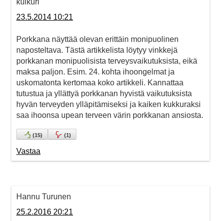
kulkuri
23.5.2014 10:21
Porkkana näyttää olevan erittäin monipuolinen
naposteltava. Tästä artikkelista löytyy vinkkejä
porkkanan monipuolisista terveysvaikutuksista, eikä
maksa paljon. Esim. 24. kohta ihoongelmat ja
uskomatonta kertomaa koko artikkeli. Kannattaa
tutustua ja yllättyä porkkanan hyvistä vaikutuksista
hyvän terveyden ylläpitämiseksi ja kaiken kukkuraksi
saa ihoonsa upean terveen värin porkkanan ansiosta.
(
15
)
(
1
)
Vastaa
Hannu Turunen
25.2.2016 20:21