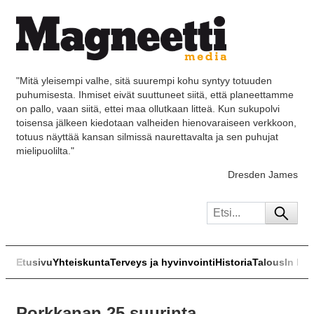
"Mitä yleisempi valhe, sitä suurempi kohu syntyy totuuden
puhumisesta. Ihmiset eivät suuttuneet siitä, että planeettamme
on pallo, vaan siitä, ettei maa ollutkaan litteä. Kun sukupolvi
toisensa jälkeen kiedotaan valheiden hienovaraiseen verkkoon,
totuus näyttää kansan silmissä naurettavalta ja sen puhujat
mielipuolilta."
Dresden James
Etusivu
Yhteiskunta
Terveys ja hyvinvointi
Historia
Talous
In Eng
Porkkanan 25 suurinta