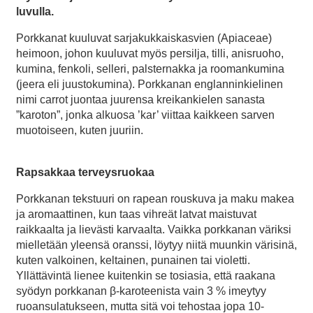
luvulla.
Porkkanat kuuluvat sarjakukkaiskasvien (Apiaceae)
heimoon, johon kuuluvat myös persilja, tilli, anisruoho,
kumina, fenkoli, selleri, palsternakka ja roomankumina
(jeera eli juustokumina). Porkkanan englanninkielinen
nimi carrot juontaa juurensa kreikankielen sanasta
”karoton”, jonka alkuosa ’kar’ viittaa kaikkeen sarven
muotoiseen, kuten juuriin.
Rapsakkaa terveysruokaa
Porkkanan tekstuuri on rapean rouskuva ja maku makea
ja aromaattinen, kun taas vihreät latvat maistuvat
raikkaalta ja lievästi karvaalta. Vaikka porkkanan väriksi
mielletään yleensä oranssi, löytyy niitä muunkin värisinä,
kuten valkoinen, keltainen, punainen tai violetti.
Yllättävintä lienee kuitenkin se tosiasia, että raakana
syödyn porkkanan β-karoteenista vain 3 % imeytyy
ruoansulatukseen, mutta sitä voi tehostaa jopa 10-