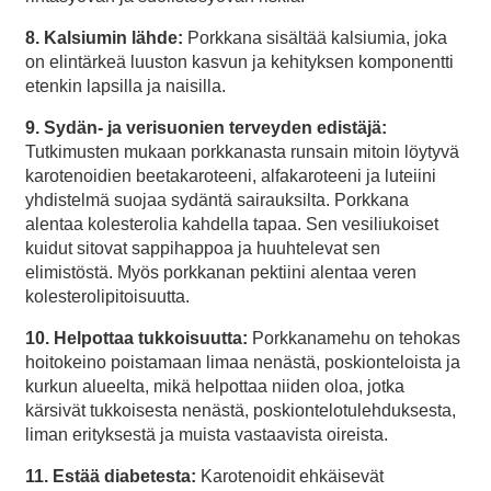
8. Kalsiumin lähde:
Porkkana sisältää kalsiumia, joka
on elintärkeä luuston kasvun ja kehityksen komponentti
etenkin lapsilla ja naisilla.
9. Sydän- ja verisuonien terveyden edistäjä:
Tutkimusten mukaan porkkanasta runsain mitoin löytyvä
karotenoidien beetakaroteeni, alfakaroteeni ja luteiini
yhdistelmä suojaa sydäntä sairauksilta. Porkkana
alentaa kolesterolia kahdella tapaa. Sen vesiliukoiset
kuidut sitovat sappihappoa ja huuhtelevat sen
elimistöstä. Myös porkkanan pektiini alentaa veren
kolesterolipitoisuutta.
10. Helpottaa tukkoisuutta:
Porkkanamehu on tehokas
hoitokeino poistamaan limaa nenästä, poskionteloista ja
kurkun alueelta, mikä helpottaa niiden oloa, jotka
kärsivät tukkoisesta nenästä, poskiontelotulehduksesta,
liman erityksestä ja muista vastaavista oireista.
11. Estää diabetesta:
Karotenoidit ehkäisevät