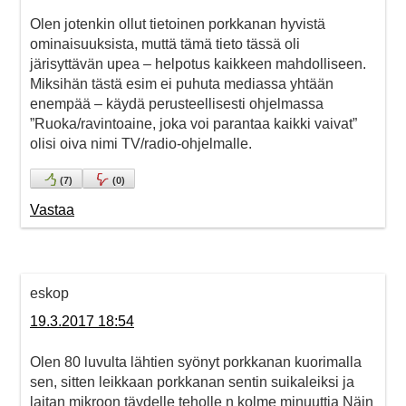
Olen jotenkin ollut tietoinen porkkanan hyvistä
ominaisuuksista, muttä tämä tieto tässä oli
järisyttävän upea – helpotus kaikkeen mahdolliseen.
Miksihän tästä esim ei puhuta mediassa yhtään
enempää – käydä perusteellisesti ohjelmassa
”Ruoka/ravintoaine, joka voi parantaa kaikki vaivat”
olisi oiva nimi TV/radio-ohjelmalle.
(
7
)
(
0
)
Vastaa
eskop
19.3.2017 18:54
Olen 80 luvulta lähtien syönyt porkkanan kuorimalla
sen, sitten leikkaan porkkanan sentin suikaleiksi ja
laitan mikroon täydelle teholle n kolme minuuttia Näin