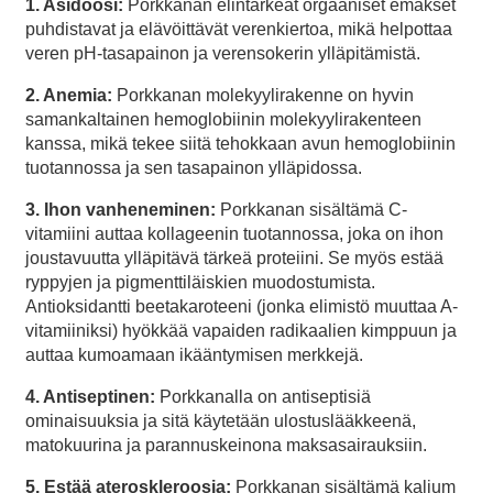
1. Asidoosi:
Porkkanan elintärkeät orgaaniset emäkset
puhdistavat ja elävöittävät verenkiertoa, mikä helpottaa
veren pH-tasapainon ja verensokerin ylläpitämistä.
2. Anemia:
Porkkanan molekyylirakenne on hyvin
samankaltainen hemoglobiinin molekyylirakenteen
kanssa, mikä tekee siitä tehokkaan avun hemoglobiinin
tuotannossa ja sen tasapainon ylläpidossa.
3. Ihon vanheneminen:
Porkkanan sisältämä C-
vitamiini auttaa kollageenin tuotannossa, joka on ihon
joustavuutta ylläpitävä tärkeä proteiini. Se myös estää
ryppyjen ja pigmenttiläiskien muodostumista.
Antioksidantti beetakaroteeni (jonka elimistö muuttaa A-
vitamiiniksi) hyökkää vapaiden radikaalien kimppuun ja
auttaa kumoamaan ikääntymisen merkkejä.
4. Antiseptinen:
Porkkanalla on antiseptisiä
ominaisuuksia ja sitä käytetään ulostuslääkkeenä,
matokuurina ja parannuskeinona maksasairauksiin.
5. Estää ateroskleroosia:
Porkkanan sisältämä kalium