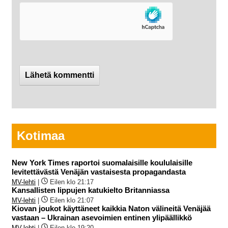
Kotimaa
New York Times raportoi suomalaisille koululaisille
levitettävästä Venäjän vastaisesta propagandasta
MV-lehti
|
Eilen klo 21:17
Kansallisten lippujen katukielto Britanniassa
MV-lehti
|
Eilen klo 21:07
Kiovan joukot käyttäneet kaikkia Naton välineitä Venäjää
vastaan – Ukrainan asevoimien entinen ylipäällikkö
MV-lehti
|
Eilen klo 19:20