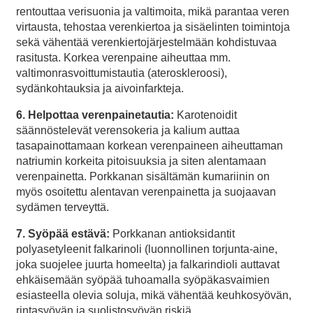
rentouttaa verisuonia ja valtimoita, mikä parantaa veren
virtausta, tehostaa verenkiertoa ja sisäelinten toimintoja
sekä vähentää verenkiertojärjestelmään kohdistuvaa
rasitusta. Korkea verenpaine aiheuttaa mm.
valtimonrasvoittumistautia (ateroskleroosi),
sydänkohtauksia ja aivoinfarkteja.
6. Helpottaa verenpainetautia:
Karotenoidit
säännöstelevät verensokeria ja kalium auttaa
tasapainottamaan korkean verenpaineen aiheuttaman
natriumin korkeita pitoisuuksia ja siten alentamaan
verenpainetta. Porkkanan sisältämän kumariinin on
myös osoitettu alentavan verenpainetta ja suojaavan
sydämen terveyttä.
7. Syöpää estävä:
Porkkanan antioksidantit
polyasetyleenit falkarinoli (luonnollinen torjunta-aine,
joka suojelee juurta homeelta) ja falkarindioli auttavat
ehkäisemään syöpää tuhoamalla syöpäkasvaimien
esiasteella olevia soluja, mikä vähentää keuhkosyövän,
rintasyövän ja suolistosyövän riskiä.