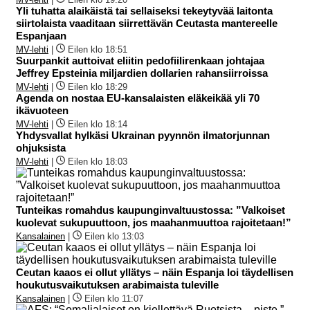
Yli tuhatta alaikäistä tai sellaiseksi tekeytyvää laitonta
siirtolaista vaaditaan siirrettävän Ceutasta mantereelle
Espanjaan
MV-lehti
|
Eilen klo 18:51
Suurpankit auttoivat eliitin pedofiilirenkaan johtajaa
Jeffrey Epsteinia miljardien dollarien rahansiirroissa
MV-lehti
|
Eilen klo 18:29
Agenda on nostaa EU-kansalaisten eläkeikää yli 70
ikävuoteen
MV-lehti
|
Eilen klo 18:14
Yhdysvallat hylkäsi Ukrainan pyynnön ilmatorjunnan
ohjuksista
MV-lehti
|
Eilen klo 18:03
Tunteikas romahdus kaupunginvaltuustossa: ”Valkoiset
kuolevat sukupuuttoon, jos maahanmuuttoa rajoitetaan!”
Kansalainen
|
Eilen klo 13:03
Ceutan kaaos ei ollut yllätys – näin Espanja loi täydellisen
houkutusvaikutuksen arabimaista tuleville
Kansalainen
|
Eilen klo 11:07