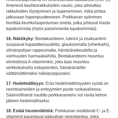
ilmenevä keuhkorakkuloiden vaurio, joka aiheuttaa
rakkuloiden löystymisen ja laajenemisen, mikä johtaa
jatkuvaan hapenpuutteeseen. Porkkanan syöminen
lievittää keuhkolaajentuman oireita, jotka johtuvat liiasta
tupakoinnista (myös passiivisesta tupakoinnista).
16. Näkökyky:
Beetakaroteeni, luteiini ja zeaksantiini
suojaavat hajataitteisuudelta, glaukoomalta (viherkaihi),
silmänpohjan rappeumalta, hämäräsokeudelta ja
vanhuuden harmaakaihilta. Beetakaroteeni muuntuu
elimistössä A-vitamiiniksi, joka taas muuntuu
verkkokalvolla rodopsiiniksi, hämäränäölle
välttämättömäksi näköpurppuraksi.
17. Hedelmällisyys:
Eräs hedelmättömyyden syistä on
ravintoaineiden ja entsyymien puute ruokavaliossa.
Säännöllisesti nautittu porkkanamehu voi ravita kehon
jälleen hedelmälliseksi.
18. Estää hiustenlähtöä:
Porkkanan sisältämät C- ja E-
vitamiinit parantavat päänahan verenkiertoa, mikä