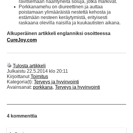
ravitsemaan nääntyneitä soluja, jotka märkivät.
Porkkanamehu on diureettinen ja auttaa
poistamaan ylimääräistä nestettä kehosta ja
estämään nesteen keräytymistä, erityisesti
raskaana olevilla naisilla ja kuukautisten aikana.
Alkuperäinen artikkeli englanniksi osoitteessa
CureJoy.com
Tulosta artikkeli
Julkaistu
22.5.2014 klo 20:11
Kirjoittanut
Toimitus
Kategoria(t):
Terveys ja hyvinvointi
Avainsanat:
porkkana
,
Terveys ja hyvinvointi
4 kommenttia