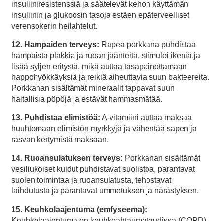
insuliiniresistenssiä ja säätelevät kehon käyttämän
insuliinin ja glukoosin tasoja estäen epäterveelliset
verensokerin heilahtelut.
12. Hampaiden terveys:
Rapea porkkana puhdistaa
hampaista plakkia ja ruoan jäänteitä, stimuloi ikeniä ja
lisää syljen eritystä, mikä auttaa tasapainottamaan
happohyökkäyksiä ja reikiä aiheuttavia suun bakteereita.
Porkkanan sisältämät mineraalit tappavat suun
haitallisia pöpöjä ja estävät hammasmätää.
13. Puhdistaa elimistöä:
A-vitamiini auttaa maksaa
huuhtomaan elimistön myrkkyjä ja vähentää sapen ja
rasvan kertymistä maksaan.
14. Ruoansulatuksen terveys:
Porkkanan sisältämät
vesiliukoiset kuidut puhdistavat suolistoa, parantavat
suolen toimintaa ja ruoansulatusta, tehostavat
laihdutusta ja parantavat ummetuksen ja närästyksen.
15. Keuhkolaajentuma (emfyseema):
Keuhkolaajentuma on keuhkoahtaumataudissa (COPD)