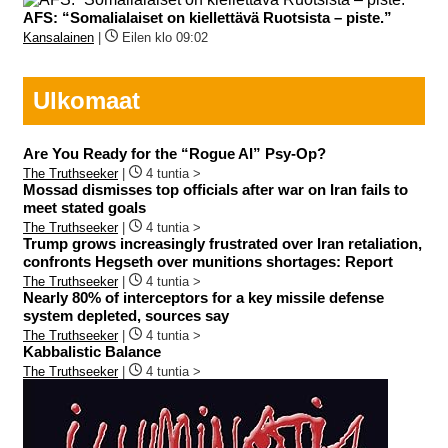
AFS: “Somalialaiset on kiellettävä Ruotsista – piste.”
Kansalainen
|
Eilen klo 09:02
Ulkomaat
Are You Ready for the “Rogue AI” Psy-Op?
The Truthseeker
|
4 tuntia >
Mossad dismisses top officials after war on Iran fails to
meet stated goals
The Truthseeker
|
4 tuntia >
Trump grows increasingly frustrated over Iran retaliation,
confronts Hegseth over munitions shortages: Report
The Truthseeker
|
4 tuntia >
Nearly 80% of interceptors for a key missile defense
system depleted, sources say
The Truthseeker
|
4 tuntia >
Kabbalistic Balance
The Truthseeker
|
4 tuntia >