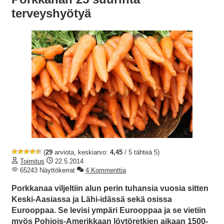
terveyshyötyä
(
29
arviota, keskiarvo:
4,45
/ 5 tähteä 5)
Toimitus
22.5.2014
65243 Näyttökerrat
4 Kommenttia
Porkkanaa viljeltiin alun perin tuhansia vuosia sitten
Keski-Aasiassa ja Lähi-idässä sekä osissa
Eurooppaa. Se levisi ympäri Eurooppaa ja se vietiin
myös Pohjois-Amerikkaan löytöretkien aikaan 1500-