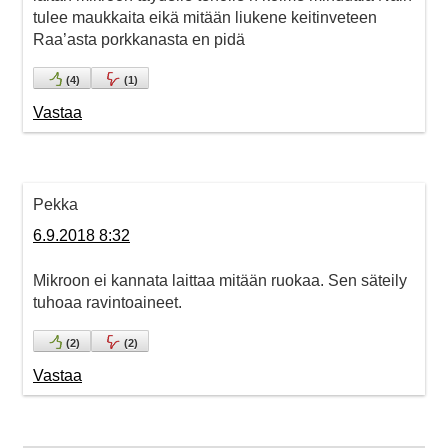
tulee maukkaita eikä mitään liukene keitinveteen
Raa’asta porkkanasta en pidä
(
4
)
(
1
)
Vastaa
Pekka
6.9.2018 8:32
Mikroon ei kannata laittaa mitään ruokaa. Sen säteily
tuhoaa ravintoaineet.
(
2
)
(
2
)
Vastaa