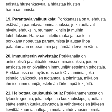
edistää hiustenkasvua ja hidastaa hiusten
harmaantumista.
19. Parantavia vaikutuksia:
Porkkanassa on tulehdusta
estäviä ja parantavia ominaisuuksia, jotka auttavat
niveltulehduksiin, reumaan, kihtiin ja muihin
tulehduksiin. Haavaan laitettu raaka ja raastettu
porkkana nopeuttaa parantumista ja auttaa ihoa
palautumaan nopeammin ja pitämään terveen värin.
20. Immuniteetin vahvistaja
: Porkkanalla on
antiseptisiä ja antibakteerisia ominaisuuksia, joiden
ansiosta se on oivallinen immuunijärjestelmän tehostaja.
Porkkanassa on myös runsaasti C-vitamiinia, joka
stimuloi valkosolujen tuotantoa ja toimintaa, mikä on
ihmisen immuunijärjestelmän tärkeimpiä tekijöitä.
21. Helpottaa kuukautiskipuja:
Porkkanamehussa on
fytoestrogeenia, joka helpottaa kuukautiskipuja, auttaa
säätelemään kuukautisvuotoa ja vaihdevuosien jälkeen
lievittää kuumia aaltoja ja muita vaihdevuosien oireita.