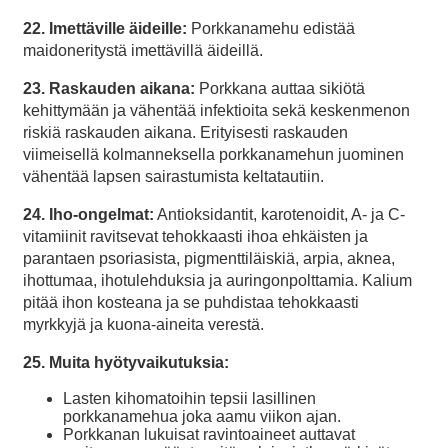
22. Imettäville äideille:
Porkkanamehu edistää
maidoneritystä imettävillä äideillä.
23. Raskauden aikana:
Porkkana auttaa sikiötä
kehittymään ja vähentää infektioita sekä keskenmenon
riskiä raskauden aikana. Erityisesti raskauden
viimeisellä kolmanneksella porkkanamehun juominen
vähentää lapsen sairastumista keltatautiin.
24. Iho-ongelmat:
Antioksidantit, karotenoidit, A- ja C-
vitamiinit ravitsevat tehokkaasti ihoa ehkäisten ja
parantaen psoriasista, pigmenttiläiskiä, arpia, aknea,
ihottumaa, ihotulehduksia ja auringonpolttamia. Kalium
pitää ihon kosteana ja se puhdistaa tehokkaasti
myrkkyjä ja kuona-aineita verestä.
25. Muita hyötyvaikutuksia:
Lasten kihomatoihin tepsii lasillinen
porkkanamehua joka aamu viikon ajan.
Porkkanan lukuisat ravintoaineet auttavat