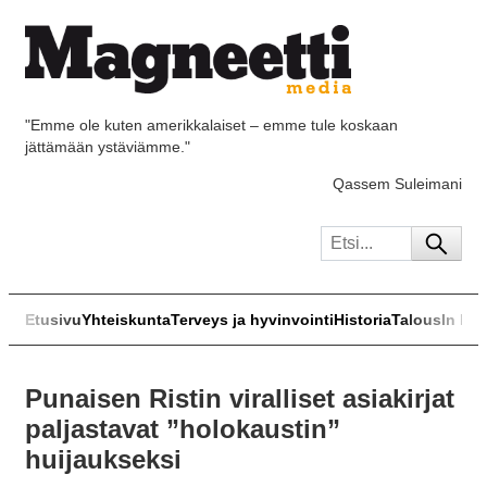
"Emme ole kuten amerikkalaiset – emme tule koskaan
jättämään ystäviämme."
Qassem Suleimani
Etusivu
Yhteiskunta
Terveys ja hyvinvointi
Historia
Talous
In Eng
Punaisen Ristin viralliset asiakirjat
paljastavat ”holokaustin”
huijaukseksi