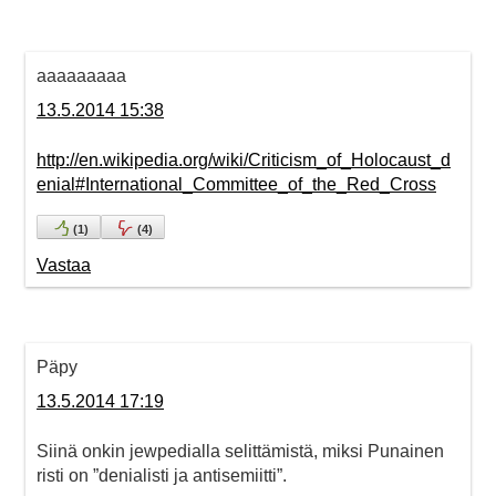
aaaaaaaaa
13.5.2014 15:38
http://en.wikipedia.org/wiki/Criticism_of_Holocaust_d
enial#International_Committee_of_the_Red_Cross
(
1
)
(
4
)
Vastaa
Päpy
13.5.2014 17:19
Siinä onkin jewpedialla selittämistä, miksi Punainen
risti on ”denialisti ja antisemiitti”.