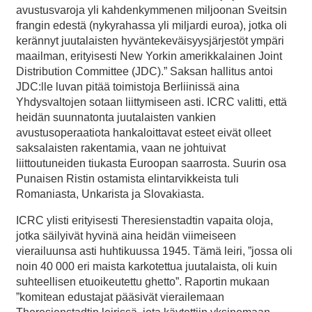
avustusvaroja yli kahdenkymmenen miljoonan Sveitsin
frangin edestä (nykyrahassa yli miljardi euroa), jotka oli
kerännyt juutalaisten hyväntekeväisyysjärjestöt ympäri
maailman, erityisesti New Yorkin amerikkalainen Joint
Distribution Committee (JDC).” Saksan hallitus antoi
JDC:lle luvan pitää toimistoja Berliinissä aina
Yhdysvaltojen sotaan liittymiseen asti. ICRC valitti, että
heidän suunnatonta juutalaisten vankien
avustusoperaatiota hankaloittavat esteet eivät olleet
saksalaisten rakentamia, vaan ne johtuivat
liittoutuneiden tiukasta Euroopan saarrosta. Suurin osa
Punaisen Ristin ostamista elintarvikkeista tuli
Romaniasta, Unkarista ja Slovakiasta.
ICRC ylisti erityisesti Theresienstadtin vapaita oloja,
jotka säilyivät hyvinä aina heidän viimeiseen
vierailuunsa asti huhtikuussa 1945. Tämä leiri, ”jossa oli
noin 40 000 eri maista karkotettua juutalaista, oli kuin
suhteellisen etuoikeutettu ghetto”. Raportin mukaan
”komitean edustajat pääsivät vierailemaan