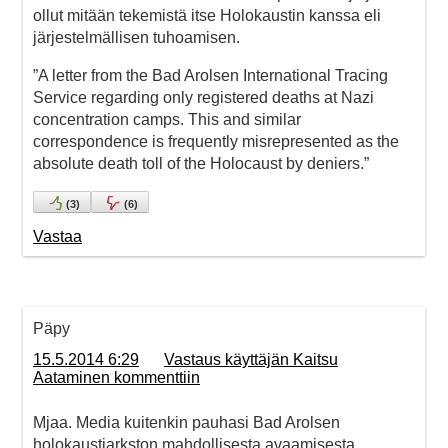
ollut mitään tekemistä itse Holokaustin kanssa eli
järjestelmällisen tuhoamisen.
”A letter from the Bad Arolsen International Tracing
Service regarding only registered deaths at Nazi
concentration camps. This and similar
correspondence is frequently misrepresented as the
absolute death toll of the Holocaust by deniers.”
(
3
)
(
6
)
Vastaa
Päpy
15.5.2014 6:29
Vastaus käyttäjän Kaitsu
Aataminen kommenttiin
Mjaa. Media kuitenkin pauhasi Bad Arolsen
holokaustiarkston mahdollisesta avaamisesta