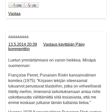
(
10
)
(
2
)
Vastaa
aaaaaaaaa
13.5.2014 20:39
Vastaus käyttäjän Päpy
kommenttiin
Luetun ymmärtämisesi on varsin heikkoa. Minäpä
suomennan:
Françoise Perret, Punaisen Ristin kansainvälinen
komitea (1975): ”Kirjasen tekijän siteeraamat
lukuarvot perustuvat tilastoihin, jotka on virheellisesti
liitetty meihin, ilmeisenä tarkoituksenaan antaa niille
uskottavuutta välittämättä siitä tosiasiasta, että me
emme koskaan julkaise tämän kaltaista tietoa.”