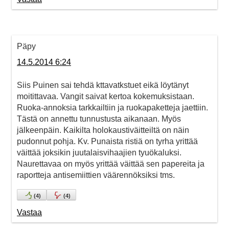
Päpy
14.5.2014 6:24
Siis Puinen sai tehdä kttavatkstuet eikä löytänyt
moitittavaa. Vangit saivat kertoa kokemuksistaan.
Ruoka-annoksia tarkkailtiin ja ruokapaketteja jaettiin.
Tästä on annettu tunnustusta aikanaan. Myös
jälkeenpäin. Kaikilta holokaustiväitteiltä on näin
pudonnut pohja. Kv. Punaista ristiä on tyrha yrittää
väittää joksikin juutalaisvihaajien tyuökaluksi.
Naurettavaa on myös yrittää väittää sen papereita ja
raportteja antisemiittien väärennöksiksi tms.
(
4
)
(
4
)
Vastaa