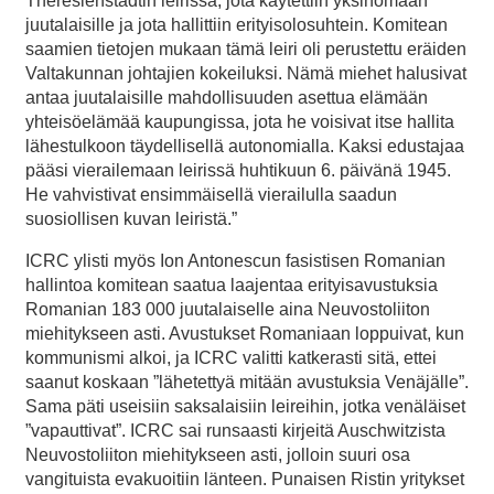
Theresienstadtin leirissä, jota käytettiin yksinomaan
juutalaisille ja jota hallittiin erityisolosuhtein. Komitean
saamien tietojen mukaan tämä leiri oli perustettu eräiden
Valtakunnan johtajien kokeiluksi. Nämä miehet halusivat
antaa juutalaisille mahdollisuuden asettua elämään
yhteisöelämää kaupungissa, jota he voisivat itse hallita
lähestulkoon täydellisellä autonomialla. Kaksi edustajaa
pääsi vierailemaan leirissä huhtikuun 6. päivänä 1945.
He vahvistivat ensimmäisellä vierailulla saadun
suosiollisen kuvan leiristä.”
ICRC ylisti myös Ion Antonescun fasistisen Romanian
hallintoa komitean saatua laajentaa erityisavustuksia
Romanian 183 000 juutalaiselle aina Neuvostoliiton
miehitykseen asti. Avustukset Romaniaan loppuivat, kun
kommunismi alkoi, ja ICRC valitti katkerasti sitä, ettei
saanut koskaan ”lähetettyä mitään avustuksia Venäjälle”.
Sama päti useisiin saksalaisiin leireihin, jotka venäläiset
”vapauttivat”. ICRC sai runsaasti kirjeitä Auschwitzista
Neuvostoliiton miehitykseen asti, jolloin suuri osa
vangituista evakuoitiin länteen. Punaisen Ristin yritykset