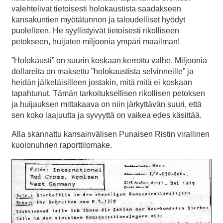
valehtelivat tietoisesti holokaustista saadakseen
kansakuntien myötätunnon ja taloudelliset hyödyt
puolelleen. He syyllistyivät tietoisesti rikolliseen
petokseen, huijaten miljoonia ympäri maailman!
”Holokausti” on suurin koskaan kerrottu valhe. Miljoonia
dollareita on maksettu ”holokaustista selvinneille” ja
heidän jälkeläisilleen jostakin, mitä mitä ei koskaan
tapahtunut. Tämän tarkoituksellisen rikollisen petoksen
ja huijauksen mittakaava on niin järkyttävän suuri, että
sen koko laajuutta ja syvyyttä on vaikea edes käsittää.
Alla skannattu kansainvälisen Punaisen Ristin virallinen
kuolonuhrien raporttilomake.