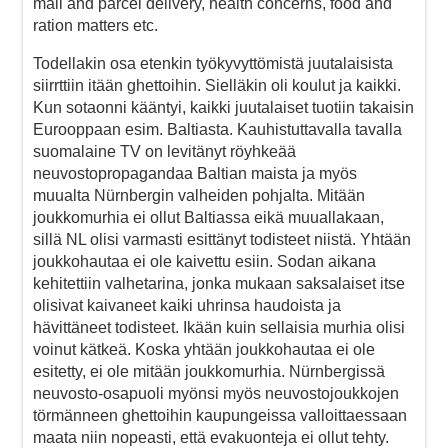
mail and parcel delivery, health concerns, food and
ration matters etc.
Todellakin osa etenkin työkyvyttömistä juutalaisista
siirrttiin itään ghettoihin. Sielläkin oli koulut ja kaikki.
Kun sotaonni kääntyi, kaikki juutalaiset tuotiin takaisin
Eurooppaan esim. Baltiasta. Kauhistuttavalla tavalla
suomalaine TV on levitänyt röyhkeää
neuvostopropagandaa Baltian maista ja myös
muualta Nürnbergin valheiden pohjalta. Mitään
joukkomurhia ei ollut Baltiassa eikä muuallakaan,
sillä NL olisi varmasti esittänyt todisteet niistä. Yhtään
joukkohautaa ei ole kaivettu esiin. Sodan aikana
kehitettiin valhetarina, jonka mukaan saksalaiset itse
olisivat kaivaneet kaiki uhrinsa haudoista ja
hävittäneet todisteet. Ikään kuin sellaisia murhia olisi
voinut kätkeä. Koska yhtään joukkohautaa ei ole
esitetty, ei ole mitään joukkomurhia. Nürnbergissä
neuvosto-osapuoli myönsi myös neuvostojoukkojen
törmänneen ghettoihin kaupungeissa valloittaessaan
maata niin nopeasti, että evakuonteja ei ollut tehty.