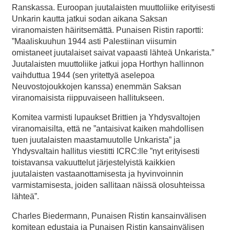
Ranskassa. Euroopan juutalaisten muuttoliike erityisesti
Unkarin kautta jatkui sodan aikana Saksan
viranomaisten häiritsemättä. Punaisen Ristin raportti:
”Maaliskuuhun 1944 asti Palestiinan viisumin
omistaneet juutalaiset saivat vapaasti lähteä Unkarista.”
Juutalaisten muuttoliike jatkui jopa Horthyn hallinnon
vaihduttua 1944 (sen yritettyä aselepoa
Neuvostojoukkojen kanssa) enemmän Saksan
viranomaisista riippuvaiseen hallitukseen.
Komitea varmisti lupaukset Brittien ja Yhdysvaltojen
viranomaisilta, että ne ”antaisivat kaiken mahdollisen
tuen juutalaisten maastamuutolle Unkarista” ja
Yhdysvaltain hallitus viestitti ICRC:lle ”nyt erityisesti
toistavansa vakuuttelut järjestelyistä kaikkien
juutalaisten vastaanottamisesta ja hyvinvoinnin
varmistamisesta, joiden sallitaan näissä olosuhteissa
lähteä”.
Charles Biedermann, Punaisen Ristin kansainvälisen
komitean edustaja ja Punaisen Ristin kansainvälisen