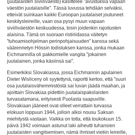
(juutalaisten siviiliväestö) käsittelee ”avustuksia vapaan
väestön juutalaisille”. Tässä luvussa tehdään selväksi,
etteivät suinkaan kaikki Euroopan juutalaiset joutuneet
keskitysleireille, vaan osa pysyi muun vapaan
siviiliväestön keskuudessa, tosin joidenkin rajoitusten
alaisina. Tämä on suoraan ristiriidassa väitetyn
”tuhoamisohjelman perinpohjaisuuden” kanssa sekä
väärennetyn Hössin todistuksen kanssa, jonka mukaan
Eichmannilla oli pakkomielle vangita ”jokainen
juutalainen, jonka käsiinsä sai”.
Esimerkiksi Slovakiassa, jossa Eichmannin apulainen
Dieter Wisliceny oli syytettynä, raportti kertoo, että ”suuri
osa juutalaisvähemmistöstä sai luvan jäädä maahan, ja
ajoittain Slovakiaa pidettiin juutalaispakolaisten
turvasatamana, erityisesti Puolasta saapuville.
Slovakiaan jääneet ovat olleet verrattain turvassa
elokuun loppuun 1944, jolloin alkoi nousu Saksan
miehitystä vastaan. Vaikka on totta, että toukokuun 15.
päivä 1942 voimaan astunut laki aiheutti tuhansien
juutalaisten vangitsemisen, nämä ihmiset vietiin leireille,