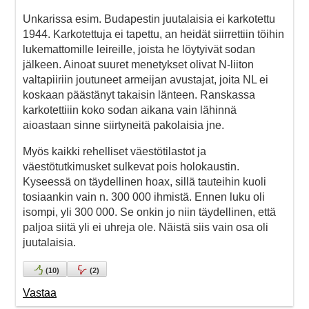
Unkarissa esim. Budapestin juutalaisia ei karkotettu
1944. Karkotettuja ei tapettu, an heidät siirrettiin töihin
lukemattomille leireille, joista he löytyivät sodan
jälkeen. Ainoat suuret menetykset olivat N-liiton
valtapiiriin joutuneet armeijan avustajat, joita NL ei
koskaan päästänyt takaisin länteen. Ranskassa
karkotettiiin koko sodan aikana vain lähinnä
aioastaan sinne siirtyneitä pakolaisia jne.
Myös kaikki rehelliset väestötilastot ja
väestötutkimusket sulkevat pois holokaustin.
Kyseessä on täydellinen hoax, sillä tauteihin kuoli
tosiaankin vain n. 300 000 ihmistä. Ennen luku oli
isompi, yli 300 000. Se onkin jo niin täydellinen, että
paljoa siitä yli ei uhreja ole. Näistä siis vain osa oli
juutalaisia.
(
10
)
(
2
)
Vastaa