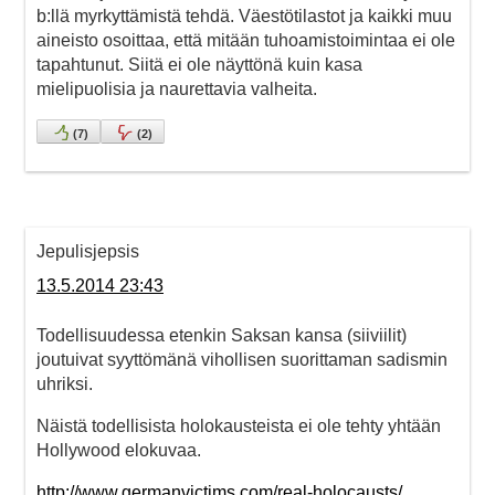
b:llä myrkyttämistä tehdä. Väestötilastot ja kaikki muu
aineisto osoittaa, että mitään tuhoamistoimintaa ei ole
tapahtunut. Siitä ei ole näyttönä kuin kasa
mielipuolisia ja naurettavia valheita.
(
7
)
(
2
)
Jepulisjepsis
13.5.2014 23:43
Todellisuudessa etenkin Saksan kansa (siiviilit)
joutuivat syyttömänä vihollisen suorittaman sadismin
uhriksi.
Näistä todellisista holokausteista ei ole tehty yhtään
Hollywood elokuvaa.
http://www.germanvictims.com/real-holocausts/