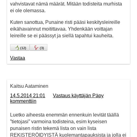
vahvistavat nämä määrät. Mitään todisteita murhista
ei ole olemassa.
Kuten sanottua, Punaine risti pääsi keskitysleireille
eikähavainnut moitittavaa. Yhdenkään voittajan
leireille se ei päässyt ja siellä tapahtui kauheita.
(
12
)
(
3
)
Vastaa
Kaitsu Aataminen
14.5.2014 21:01
Vastaus käyttäjän Päpy
kommenttiin
Luetko aiheesta enemmän ennenkuin levität täällä
”tietojasi” varmoina todisteina, esim kyseisen
punaisen ristin tekemä lista on vain lista
REKISTERÖIDYISTÄ kuolemantapauksista ja jolla ei