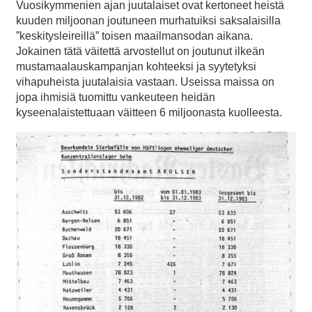
Vuosikymmenien ajan juutalaiset ovat kertoneet heistä
kuuden miljoonan joutuneen murhatuiksi saksalaisilla
”keskitysleireillä” toisen maailmansodan aikana.
Jokainen tätä väitettä arvostellut on joutunut ilkeän
mustamaalauskampanjan kohteeksi ja syytetyksi
vihapuheista juutalaisia vastaan. Useissa maissa on
jopa ihmisiä tuomittu vankeuteen heidän
kyseenalaistettuaan väitteen 6 miljoonasta kuolleesta.