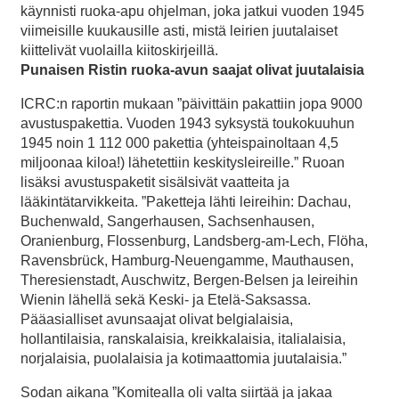
käynnisti ruoka-apu ohjelman, joka jatkui vuoden 1945
viimeisille kuukausille asti, mistä leirien juutalaiset
kiittelivät vuolailla kiitoskirjeillä.
Punaisen Ristin ruoka-avun saajat olivat juutalaisia
ICRC:n raportin mukaan ”päivittäin pakattiin jopa 9000
avustuspakettia. Vuoden 1943 syksystä toukokuuhun
1945 noin 1 112 000 pakettia (yhteispainoltaan 4,5
miljoonaa kiloa!) lähetettiin keskitysleireille.” Ruoan
lisäksi avustuspaketit sisälsivät vaatteita ja
lääkintätarvikkeita. ”Paketteja lähti leireihin: Dachau,
Buchenwald, Sangerhausen, Sachsenhausen,
Oranienburg, Flossenburg, Landsberg-am-Lech, Flöha,
Ravensbrück, Hamburg-Neuengamme, Mauthausen,
Theresienstadt, Auschwitz, Bergen-Belsen ja leireihin
Wienin lähellä sekä Keski- ja Etelä-Saksassa.
Pääasialliset avunsaajat olivat belgialaisia,
hollantilaisia, ranskalaisia, kreikkalaisia, italialaisia,
norjalaisia, puolalaisia ja kotimaattomia juutalaisia.”
Sodan aikana ”Komitealla oli valta siirtää ja jakaa