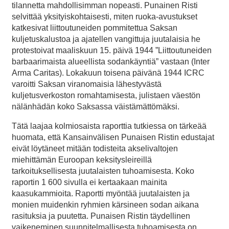
tilannetta mahdollisimman nopeasti. Punainen Risti
selvittää yksityiskohtaisesti, miten ruoka-avustukset
katkesivat liittoutuneiden pommitettua Saksan
kuljetuskalustoa ja ajatellen vangittuja juutalaisia he
protestoivat maaliskuun 15. päivä 1944 ”Liittoutuneiden
barbaarimaista alueellista sodankäyntiä” vastaan (Inter
Arma Caritas). Lokakuun toisena päivänä 1944 ICRC
varoitti Saksan viranomaisia lähestyvästä
kuljetusverkoston romahtamisesta, julistaen väestön
nälänhädän koko Saksassa väistämättömäksi.
Tätä laajaa kolmiosaista raporttia tutkiessa on tärkeää
huomata, että Kansainvälisen Punaisen Ristin edustajat
eivät löytäneet mitään todisteita akselivaltojen
miehittämän Euroopan keksitysleireillä
tarkoituksellisesta juutalaisten tuhoamisesta. Koko
raportin 1 600 sivulla ei kertaakaan mainita
kaasukammioita. Raportti myöntää juutalaisten ja
monien muidenkin ryhmien kärsineen sodan aikana
rasituksia ja puutetta. Punaisen Ristin täydellinen
vaikeneminen suunnitelmallisesta tuhoamisesta on