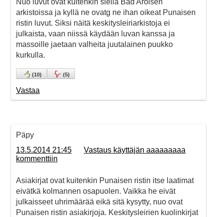
Nuo luvut ovat kuitenkin siellä Bad Arolsen
arkistoissa ja kyllä ne ovatg ne ihan oikeat Punaisen
ristin luvut. Siksi näitä keskitysleiriarkistoja ei
julkaista, vaan niissä käydään luvan kanssa ja
massoille jaetaan valheita juutalainen puukko
kurkulla.
(
10
)
(
5
)
Vastaa
Päpy
13.5.2014 21:45
Vastaus käyttäjän aaaaaaaaa
kommenttiin
Asiakirjat ovat kuitenkin Punaisen ristin itse laatimat
eivätkä kolmannen osapuolen. Vaikka he eivät
julkaisseet uhrimäärää eikä sitä kysytty, nuo ovat
Punaisen ristin asiakirjoja. Keskitysleirien kuolinkirjat