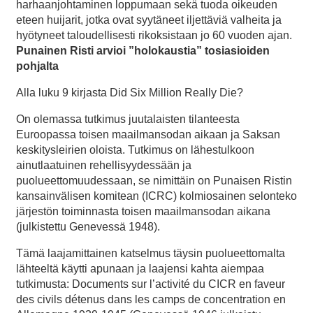
harhaanjohtaminen loppumaan sekä tuoda oikeuden
eteen huijarit, jotka ovat syytäneet iljettäviä valheita ja
hyötyneet taloudellisesti rikoksistaan jo 60 vuoden ajan.
Punainen Risti arvioi ”holokaustia” tosiasioiden
pohjalta
Alla luku 9 kirjasta Did Six Million Really Die?
On olemassa tutkimus juutalaisten tilanteesta
Euroopassa toisen maailmansodan aikaan ja Saksan
keskitysleirien oloista. Tutkimus on lähestulkoon
ainutlaatuinen rehellisyydessään ja
puolueettomuudessaan, se nimittäin on Punaisen Ristin
kansainvälisen komitean (ICRC) kolmiosainen selonteko
järjestön toiminnasta toisen maailmansodan aikana
(julkistettu Genevessä 1948).
Tämä laajamittainen katselmus täysin puolueettomalta
lähteeltä käytti apunaan ja laajensi kahta aiempaa
tutkimusta: Documents sur l’activité du CICR en faveur
des civils détenus dans les camps de concentration en