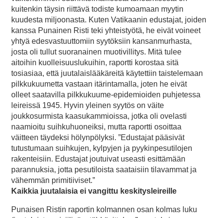
kuitenkin täysin riittävä todiste kumoamaan myytin
kuudesta miljoonasta. Kuten Vatikaanin edustajat, joiden
kanssa Punainen Risti teki yhteistyötä, he eivät voineet
yhtyä edesvastuuttomiin syytöksiin kansanmurhasta,
josta oli tullut suoranainen muotivillitys. Mitä tulee
aitoihin kuolleisuuslukuihin, raportti korostaa sitä
tosiasiaa, että juutalaislääkäreitä käytettiin taistelemaan
pilkkukuumetta vastaan itärintamalla, joten he eivät
olleet saatavilla pilkkukuume-epidemioiden puhjetessa
leireissä 1945. Hyvin yleinen syytös on väite
joukkosurmista kaasukammioissa, jotka oli ovelasti
naamioitu suihkuhuoneiksi, mutta raportti osoittaa
väitteen täydeksi hölynpölyksi. ”Edustajat pääsivät
tutustumaan suihkujen, kylpyjen ja pyykinpesutilojen
rakenteisiin. Edustajat joutuivat useasti esittämään
parannuksia, jotta pesutiloista saataisiin tilavammat ja
vähemmän primitiiviset.”
Kaikkia juutalaisia ei vangittu keskitysleireille
Punaisen Ristin raportin kolmannen osan kolmas luku