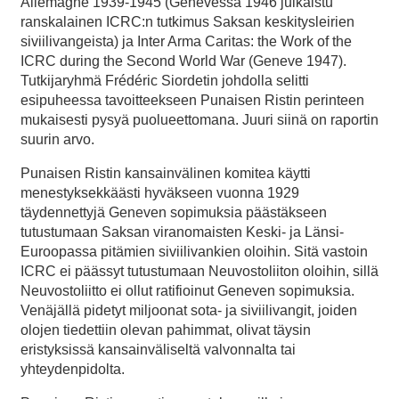
Allemagne 1939-1945 (Genevessä 1946 julkaistu
ranskalainen ICRC:n tutkimus Saksan keskitysleirien
siviilivangeista) ja Inter Arma Caritas: the Work of the
ICRC during the Second World War (Geneve 1947).
Tutkijaryhmä Frédéric Siordetin johdolla selitti
esipuheessa tavoitteekseen Punaisen Ristin perinteen
mukaisesti pysyä puolueettomana. Juuri siinä on raportin
suurin arvo.
Punaisen Ristin kansainvälinen komitea käytti
menestyksekkäästi hyväkseen vuonna 1929
täydennettyjä Geneven sopimuksia päästäkseen
tutustumaan Saksan viranomaisten Keski- ja Länsi-
Euroopassa pitämien siviilivankien oloihin. Sitä vastoin
ICRC ei päässyt tutustumaan Neuvostoliiton oloihin, sillä
Neuvostoliitto ei ollut ratifioinut Geneven sopimuksia.
Venäjällä pidetyt miljoonat sota- ja siviilivangit, joiden
olojen tiedettiin olevan pahimmat, olivat täysin
eristyksissä kansainväliseltä valvonnalta tai
yhteydenpidolta.