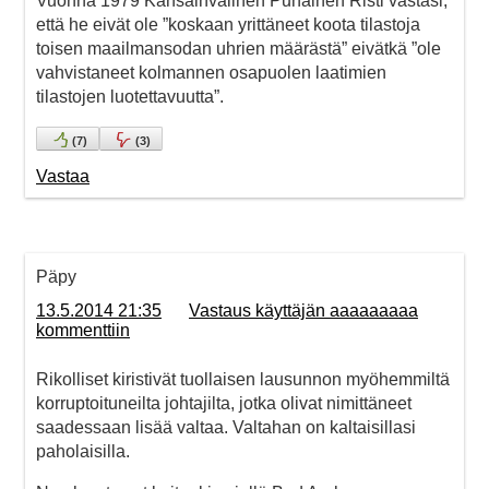
Vuonna 1979 Kansainvälinen Punainen Risti vastasi,
että he eivät ole ”koskaan yrittäneet koota tilastoja
toisen maailmansodan uhrien määrästä” eivätkä ”ole
vahvistaneet kolmannen osapuolen laatimien
tilastojen luotettavuutta”.
(
7
)
(
3
)
Vastaa
Päpy
13.5.2014 21:35
Vastaus käyttäjän aaaaaaaaa
kommenttiin
Rikolliset kiristivät tuollaisen lausunnon myöhemmiltä
korruptoituneilta johtajilta, jotka olivat nimittäneet
saadessaan lisää valtaa. Valtahan on kaltaisillasi
paholaisilla.