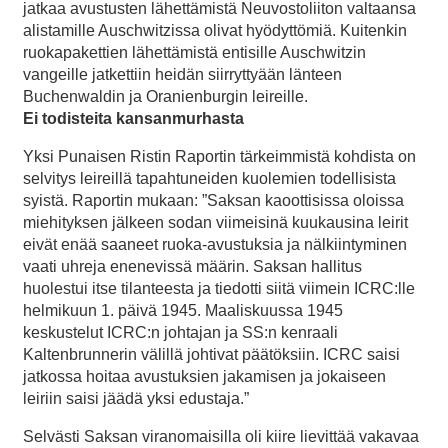
jatkaa avustusten lähettämistä Neuvostoliiton valtaansa
alistamille Auschwitzissa olivat hyödyttömiä. Kuitenkin
ruokapakettien lähettämistä entisille Auschwitzin
vangeille jatkettiin heidän siirryttyään länteen
Buchenwaldin ja Oranienburgin leireille.
Ei todisteita kansanmurhasta
Yksi Punaisen Ristin Raportin tärkeimmistä kohdista on
selvitys leireillä tapahtuneiden kuolemien todellisista
syistä. Raportin mukaan: ”Saksan kaoottisissa oloissa
miehityksen jälkeen sodan viimeisinä kuukausina leirit
eivät enää saaneet ruoka-avustuksia ja nälkiintyminen
vaati uhreja enenevissä määrin. Saksan hallitus
huolestui itse tilanteesta ja tiedotti siitä viimein ICRC:lle
helmikuun 1. päivä 1945. Maaliskuussa 1945
keskustelut ICRC:n johtajan ja SS:n kenraali
Kaltenbrunnerin välillä johtivat päätöksiin. ICRC saisi
jatkossa hoitaa avustuksien jakamisen ja jokaiseen
leiriin saisi jäädä yksi edustaja.”
Selvästi Saksan viranomaisilla oli kiire lievittää vakavaa