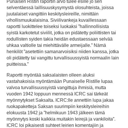
Punaisen Ristin raportin arvo tulee esille jo sen
selventäessä laillisuuskysymystä olosuhteista, joissa
juutalaiset vangittiin keskitysleireille, nimittäin
vihollismuukalaisina. Siviilivankeja kuvaillessaan
raportti luokittelee toiseksi luokaksi ”hallinnollisista
syistä karkotetut siviilit, jotka on pidätetty poliittisten tai
rodullisten syiden takia heidän edustaessaan selvää
uhkaa valtiolle tai miehittävälle armeijalle.” Nämä
henkilöt ”asetettiin samanarvoisiksi niiden kanssa, jotka
oli pidätetty tai vangittu turvallisuussyistä normaalin lain
puitteissa.”
Raportti myöntää saksalaisten olleen aluksi
vastahakoisia myöntämään Punaiselle Ristille lupaa
valvoa turvallisuussyistä vangittuja ihmisiä, mutta
vuoden 1942 loppuun mennessä ICRC sai tärkeät
myönnytykset Saksalta. ICRC:lle annettiin lupa jakaa
ruokapaketteja Saksan suurimpiin keskitysleireihin
elokuusta 1942 ja ”helmikuun 1943 jälkeen tämä
myönnytys koski kaikkia muitakin leirejä ja vankiloita”.
ICRC loi pikaisesti suhteet leirien komentajiin ja