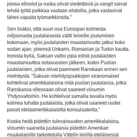
joissa elinolot ja ruoka olivat siedettäviä ja vangit saivat
tehdä työtä palkkaa vastaan ehdoilla, jotka vastasivat
lähes vapaita työmarkkinoita.”
Sen lisäksi, että suuri osa Euroopan kolmesta
miljoonasta juutalaisesta vältti leireille joutumisen
kokonaan, myös juutalaisten maastamuutto jatkui koko
sodan ajan, yleensä Unkarin, Romanian ja Turkin kautta.
Ironista kyllä, Saksan valtio jopa edisti juutalaisten
maastamuuttoa sotavuosien jälkeen, kuten Puolan
juutalaisten, jotka olivat paenneet Ranskaan ennen sen
miehitystä. ”Saksan miehitysjoukkojen viranomaiset
kohtelivat amerikkalaisina niitä puolan juutalaisia, jotka
Ranskassa ollessaan olivat saaneet viisumin
Yhdysvaltoihin. He kohtelivat samalla tavalla myös
kolmea tuhatta juutalaista, jotka olivat saaneet uudet
passit eteläamerikkalaisilta konsulaateilta.”
Koska heitä pidettiin tulevaisuuden amerikkalaisina,
viisumin saaneita juutalaisia pidettiin Amerikan
muukalaisille tarkoitetulla Vittelin leirillä eteläisessä