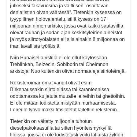
julkiseksi takavuosina ja väitti sen ”osoittavan
denialistien olvan väärässä”. Tietenkin kyseessä on
tyyypillinen holovalehtelu, sillä kysess on 17
miljoonan nimen arkisto, jossa ovat kaikki saatavillla
olevat rauhan ja sodan ajan keskitsyleirien aineistot
ja myös siirtotyöläisten eli siis ainakin 8 miljoonaa on
ihan tavallisia työläisiä.
Niin Punaisella ristillä ei ole ollut käytössään
Treblinkan, Belzecin, Sobiborin tai Chelmnon
arkistoja. Nuo kuitenkin olivat normaaleja siirtoleirejä.
Rekisteröimärrömät vangit olivat esim.
Birkenaussakin siirtoleirissä tai karanteenissa
odottamassa kuljetuta muualle leireihin tai ghettoihin.
Ei ole mitään todistetta mistyään murhaamisesta.
Leireille työvoimaksi tms otetut laitettiin rekisteriin.
Tietenkin on väitetty miljoonia tuhotun
dieselpakokaasuilla tai sitten hyönteismyrkyillä
tiloissa, joissa ei ole todistetusti voitu tällaista zyklon