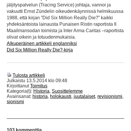
jäljityspalvelun (Tracing Service) johtaja, vannoi ja
vakuutti Ernst Zündelin oikeudenkäynnissä helmikuussa
1988, että kirjan ”Did Six Million Really Die?” kaikki
yhdeksäntoista lainausta Punaisen Ristin raportista II
Maailmansodan toimista ja Inter Arma Caritas –raportista
olivat oikein ja totuudenmukaisia.
Alkuperäinen artikkeli englanniksi
Did Six Million Really Die?-kirja
Tulosta artikkeli
Julkaistu
13.5.2014 klo 09:48
Kirjoittanut
Toimitus
Kategoria(t):
Historia
,
Suosittelemme
Avainsanat:
historia
,
holokausti
,
juutalaiset
,
revisionismi
,
sionismi
103 kommenttia