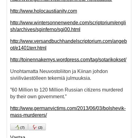
http://www.holocaustianity.com
http://www.wintersonnenwende.com/scriptorium/engli
sh/archives/sginferno/sgi00.html
http://www.versandbuchhandelscriptorium.com/angeb
ot/e1401terr.html
http://toinennakemys.wordpress.com/tag/sotarikokset/
Unohtamatta Neuvostoliiton ja Kiinan johdon
siviiliväestölleen tekemiä julmuuksia.
”60 Million to 120 Million Russian citizens murdered
by their own government.”
http://www.germanvictims.com/2013/06/03/bolshevik-
mass-murderers/
(
7
)
(
2
)
Vastaa