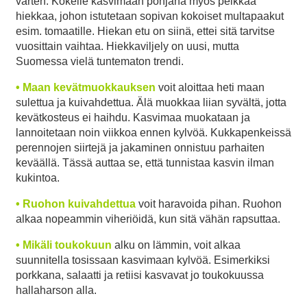
varten. Kokeile kasvimaan pohjana myös pelkkää
hiekkaa, johon istutetaan sopivan kokoiset multapaakut
esim. tomaatille. Hiekan etu on siinä, ettei sitä tarvitse
vuosittain vaihtaa. Hiekkaviljely on uusi, mutta
Suomessa vielä tuntematon trendi.
• Maan kevätmuokkauksen
voit aloittaa heti maan
sulettua ja kuivahdettua. Älä muokkaa liian syvältä, jotta
kevätkosteus ei haihdu. Kasvimaa muokataan ja
lannoitetaan noin viikkoa ennen kylvöä. Kukkapenkeissä
perennojen siirtejä ja jakaminen onnistuu parhaiten
keväällä. Tässä auttaa se, että tunnistaa kasvin ilman
kukintoa.
• Ruohon kuivahdettua
voit haravoida pihan. Ruohon
alkaa nopeammin viheriöidä, kun sitä vähän rapsuttaa.
• Mikäli toukokuun
alku on lämmin, voit alkaa
suunnitella tosissaan kasvimaan kylvöä. Esimerkiksi
porkkana, salaatti ja retiisi kasvavat jo toukokuussa
hallaharson alla.