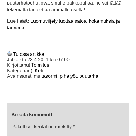
puutarhatouhut ovat sinulle pakkopullaa, ne voi jättää
tekemättä tai teettää ammattilaisella!
Lue lisää:
Luomuviljely tuottaa satoa, kokemuksia ja
tarinoita
Tulosta artikkeli
Julkaistu
23.4.2011 klo 07:00
Kirjoittanut
Toimitus
Kategoria(t):
Koti
Avainsanat:
multasormi
,
pihatyöt
,
puutarha
Kirjoita kommentti
Pakolliset kentät on merkitty
*