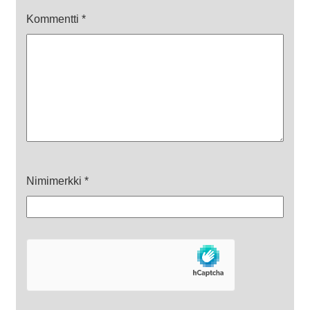
Kommentti
*
Nimimerkki
*