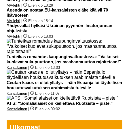
MV-lehti
|
Eilen klo 18:29
Agenda on nostaa EU-kansalaisten eläkeikää yli 70
ikävuoteen
MV-lehti
|
Eilen klo 18:14
Yhdysvallat hylkäsi Ukrainan pyynnön ilmatorjunnan
ohjuksista
MV-lehti
|
Eilen klo 18:03
Tunteikas romahdus kaupunginvaltuustossa: ”Valkoiset
kuolevat sukupuuttoon, jos maahanmuuttoa rajoitetaan!”
Kansalainen
|
Eilen klo 13:03
Ceutan kaaos ei ollut yllätys – näin Espanja loi täydellisen
houkutusvaikutuksen arabimaista tuleville
Kansalainen
|
Eilen klo 11:07
AFS: “Somalialaiset on kiellettävä Ruotsista – piste.”
Kansalainen
|
Eilen klo 09:02
Ulkomaat