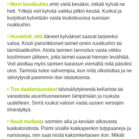
• Moni kesäkukka
ehtii vielä kesäksi, mikäli kylvät ne
heti. Yrttejä voit kylvää vaikka pitkin kesää. Kurkut ja
kurpitsat kylvetään vasta toukokuussa suoraan
ruukkuihin.
• Huolehdi, että
itäneet kylväkset saavat tarpeeksi
valoa. Kouli pariviikkoiset taimet omiin ruukkuihin tai
taimilaatikoihin. Aloita taimien lannoitus vasta viikko
koulimisen jälkeen, jotta taimet saavat hieman levähtää.
Voit aloittaa myös taimien karaisun viemällä niitä päiviksi
ulos. Taimista tulee vahvempia, kun niitä ulkoiluttaa ja ne
selviytyvät paremmin itse istutuksesta.
• Tuo daalianjuurakot
talvisäilytyksestä kellarista tai
varastosta asuinhuoneeseen lämpimään ja ruukuta
uudelleen. Siirrä ruukut valoon vasta uusien versojen
ilmestyttyä.
• Nauti mullasta
sormien alla ja kevään alkavasta
kukkaloistosta. Poimi sisälle kukkapenkin tulppaaneja ja
narsisseja, niin saat niistä kaksinkertaisen ilon. Mikäli