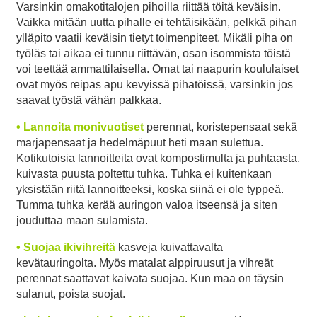
Varsinkin omakotitalojen pihoilla riittää töitä keväisin.
Vaikka mitään uutta pihalle ei tehtäisikään, pelkkä pihan
ylläpito vaatii keväisin tietyt toimenpiteet. Mikäli piha on
työläs tai aikaa ei tunnu riittävän, osan isommista töistä
voi teettää ammattilaisella. Omat tai naapurin koululaiset
ovat myös reipas apu kevyissä pihatöissä, varsinkin jos
saavat työstä vähän palkkaa.
• Lannoita monivuotiset
perennat, koristepensaat sekä
marjapensaat ja hedelmäpuut heti maan sulettua.
Kotikutoisia lannoitteita ovat kompostimulta ja puhtaasta,
kuivasta puusta poltettu tuhka. Tuhka ei kuitenkaan
yksistään riitä lannoitteeksi, koska siinä ei ole typpeä.
Tumma tuhka kerää auringon valoa itseensä ja siten
jouduttaa maan sulamista.
• Suojaa ikivihreitä
kasveja kuivattavalta
kevätauringolta. Myös matalat alppiruusut ja vihreät
perennat saattavat kaivata suojaa. Kun maa on täysin
sulanut, poista suojat.