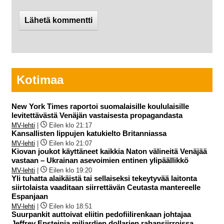
Kotimaa
New York Times raportoi suomalaisille koululaisille
levitettävästä Venäjän vastaisesta propagandasta
MV-lehti
|
Eilen klo 21:17
Kansallisten lippujen katukielto Britanniassa
MV-lehti
|
Eilen klo 21:07
Kiovan joukot käyttäneet kaikkia Naton välineitä Venäjää
vastaan – Ukrainan asevoimien entinen ylipäällikkö
MV-lehti
|
Eilen klo 19:20
Yli tuhatta alaikäistä tai sellaiseksi tekeytyvää laitonta
siirtolaista vaaditaan siirrettävän Ceutasta mantereelle
Espanjaan
MV-lehti
|
Eilen klo 18:51
Suurpankit auttoivat eliitin pedofiilirenkaan johtajaa
Jeffrey Epsteinia miljardien dollarien rahansiirroissa