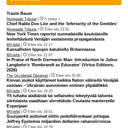
Traute Bauer
Renegade Tribune
|
5 tuntia >
Chief Rabbi Dov Lior and the ‘Inferiority of the Gentiles’
Renegade Tribune
|
Eilen klo 23:55
New York Times raportoi suomalaisille koululaisille
levitettävästä Venäjän vastaisesta propagandasta
MV-lehti
|
Eilen klo 21:17
Kansallisten lippujen katukielto Britanniassa
MV-lehti
|
Eilen klo 21:07
In Praise of North Germanic Man: Introduction to Julius
Langbehn’s ‘Rembrandt as Educator‘ (Virtus Editions,
2026)
The Occidental Observer
|
Eilen klo 20:05
Kiovan joukot käyttäneet kaikkia Naton välineitä Venäjää
vastaan – Ukrainan asevoimien entinen ylipäällikkö
MV-lehti
|
Eilen klo 19:20
Yli tuhatta alaikäistä tai sellaiseksi tekeytyvää laitonta
siirtolaista vaaditaan siirrettävän Ceutasta mantereelle
Espanjaan
MV-lehti
|
Eilen klo 18:51
Suurpankit auttoivat eliitin pedofiilirenkaan johtajaa
Jeffrey Epsteinia miljardien dollarien rahansiirroissa
MV-lehti
|
Eilen klo 18:29