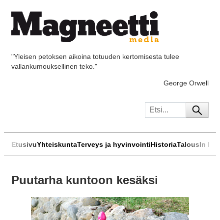
"Yleisen petoksen aikoina totuuden kertomisesta tulee
vallankumouksellinen teko."
George Orwell
Etusivu
Yhteiskunta
Terveys ja hyvinvointi
Historia
Talous
In Eng
Puutarha kuntoon kesäksi