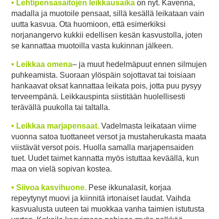
• Lehtipensasaitojen leikkausaika
on nyt. Kavenna,
madalla ja muotoile pensaat, sillä kesällä leikataan vain
uutta kasvua. Ota huomioon, että esimerkiksi
norjanangervo kukkii edellisen kesän kasvustolla, joten
se kannattaa muotoilla vasta kukinnan jälkeen.
• Leikkaa omena
– ja muut hedelmäpuut ennen silmujen
puhkeamista. Suoraan ylöspäin sojottavat tai toisiaan
hankaavat oksat kannattaa leikata pois, jotta puu pysyy
terveempänä. Leikkauspinta siistitään huolellisesti
terävällä puukolla tai taltalla.
• Leikkaa marjapensaat.
Vadelmasta leikataan viime
vuonna satoa tuottaneet versot ja mustaherukasta maata
viistävät versot pois. Huolla samalla marjapensaiden
tuet. Uudet taimet kannatta myös istuttaa keväällä, kun
maa on vielä sopivan kostea.
• Siivoa kasvihuone.
Pese ikkunalasit, korjaa
repeytynyt muovi ja kiinnitä irtonaiset laudat. Vaihda
kasvualusta uuteen tai muokkaa vanha taimien istutusta