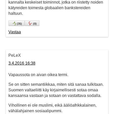
kannalta keskeiset toiminnot, jotka on riistetty noiden
kätyreiden toimesta globaalien bankstereiden
haltuun.
(
35
)
(
0
)
Vastaa
PeLeX
3.4.2016 16:38
Vapaussota on aivan oikea termi.
Se on sitten semantiikkaa, miten sitä sanaa tulkitaan.
Suomen valtaeliitti käy kirjaimellisesti sotaa omaa
kansaansa vastaan ja sotaan on vastattava sodalla.
Vihollinen ei ole muslimi, eikä ääliöafrikkalainen,
vähälahjainen sosiaalipummi.