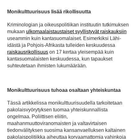
Monikulttuurisuus lisää rikollisuutta
Kriminologian ja oikeuspolitiikan instituutin tutkimuksen
mukaan
ulkomaalaistaustaiset syyllistyvät raiskauksiin
useammin kuin kantasuomalaiset. Esimerkiksi Lähi-
idästä ja Pohjois-Afrikasta tulleiden keskuudessa
raiskausrikollisuus
on 17 kertaa yleisempää kuin
kantasuomalaisten keskuudessa, kun tapaukset
suhteutetaan ihmisten lukumäärään.
Monikulttuurisuus tuhoaa osaltaan yhteiskuntaa
Tässä artikkelissa monikulttuurisuudella tarkoitetaan
pakolaisvyörytyksen tuomaa yhteiskunnallista
ongelmaa. Poliittisen eliitin,
maahanmuuttoviranomaisten ja valtavirtaisen
tiedonvälityksen suosima kansanvaelluksen kaltainen
pakolaispolitiikka aiheuttaa korvaamattomia vahinkoja