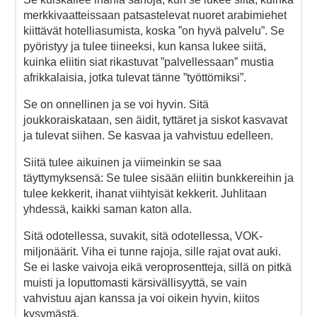
merkkivaatteissaan patsastelevat nuoret arabimiehet
kiittävät hotelliasumista, koska ”on hyvä palvelu”. Se
pyöristyy ja tulee tiineeksi, kun kansa lukee siitä,
kuinka eliitin siat rikastuvat ”palvellessaan” mustia
afrikkalaisia, jotka tulevat tänne ”työttömiksi”.
Se on onnellinen ja se voi hyvin. Sitä
joukkoraiskataan, sen äidit, tyttäret ja siskot kasvavat
ja tulevat siihen. Se kasvaa ja vahvistuu edelleen.
Siitä tulee aikuinen ja viimeinkin se saa
täyttymyksensä: Se tulee sisään eliitin bunkkereihin ja
tulee kekkerit, ihanat viihtyisät kekkerit. Juhlitaan
yhdessä, kaikki saman katon alla.
Sitä odotellessa, suvakit, sitä odotellessa, VOK-
miljonäärit. Viha ei tunne rajoja, sille rajat ovat auki.
Se ei laske vaivoja eikä veroprosentteja, sillä on pitkä
muisti ja loputtomasti kärsivällisyyttä, se vain
vahvistuu ajan kanssa ja voi oikein hyvin, kiitos
kysymästä.