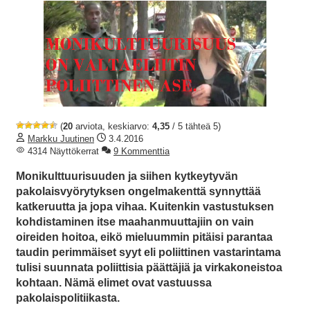
(
20
arviota, keskiarvo:
4,35
/ 5 tähteä 5)
Markku Juutinen
3.4.2016
4314 Näyttökerrat
9 Kommenttia
Monikulttuurisuuden ja siihen kytkeytyvän
pakolaisvyörytyksen ongelmakenttä synnyttää
katkeruutta ja jopa vihaa. Kuitenkin vastustuksen
kohdistaminen itse maahanmuuttajiin on vain
oireiden hoitoa, eikö mieluummin pitäisi parantaa
taudin perimmäiset syyt eli poliittinen vastarintama
tulisi suunnata poliittisia päättäjiä ja virkakoneistoa
kohtaan. Nämä elimet ovat vastuussa
pakolaispolitiikasta.