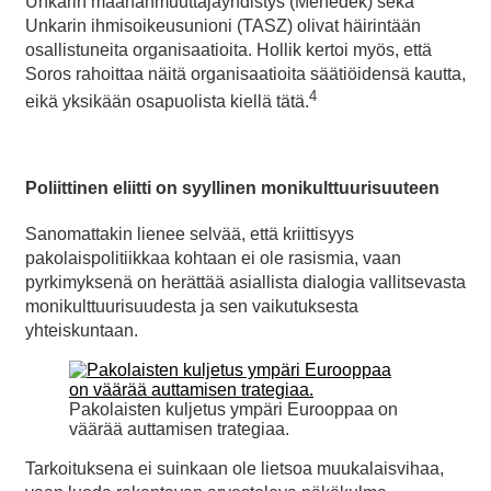
Unkarin maahanmuuttajayhdistys (Menedek) sekä
Unkarin ihmisoikeusunioni (TASZ) olivat häirintään
osallistuneita organisaatioita. Hollik kertoi myös, että
Soros rahoittaa näitä organisaatioita säätiöidensä kautta,
4
eikä yksikään osapuolista kiellä tätä.
Poliittinen eliitti on syyllinen monikulttuurisuuteen
Sanomattakin lienee selvää, että kriittisyys
pakolaispolitiikkaa kohtaan ei ole rasismia, vaan
pyrkimyksenä on herättää asiallista dialogia vallitsevasta
monikulttuurisuudesta ja sen vaikutuksesta
yhteiskuntaan.
Pakolaisten kuljetus ympäri Eurooppaa on
väärää auttamisen trategiaa.
Tarkoituksena ei suinkaan ole lietsoa muukalaisvihaa,