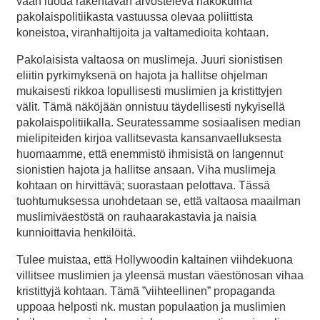
vaan luoda rakentavan arvosteleva näkökulma
pakolaispolitiikasta vastuussa olevaa poliittista
koneistoa, viranhaltijoita ja valtamedioita kohtaan.
Pakolaisista valtaosa on muslimeja. Juuri sionistisen
eliitin pyrkimyksenä on hajota ja hallitse ohjelman
mukaisesti rikkoa lopullisesti muslimien ja kristittyjen
välit. Tämä näköjään onnistuu täydellisesti nykyisellä
pakolaispolitiikalla. Seuratessamme sosiaalisen median
mielipiteiden kirjoa vallitsevasta kansanvaelluksesta
huomaamme, että enemmistö ihmisistä on langennut
sionistien hajota ja hallitse ansaan. Viha muslimeja
kohtaan on hirvittävä; suorastaan pelottava. Tässä
tuohtumuksessa unohdetaan se, että valtaosa maailman
muslimiväestöstä on rauhaarakastavia ja naisia
kunnioittavia henkilöitä.
Tulee muistaa, että Hollywoodin kaltainen viihdekuona
villitsee muslimien ja yleensä mustan väestönosan vihaa
kristittyjä kohtaan. Tämä ”viihteellinen” propaganda
uppoaa helposti nk. mustan populaation ja muslimien