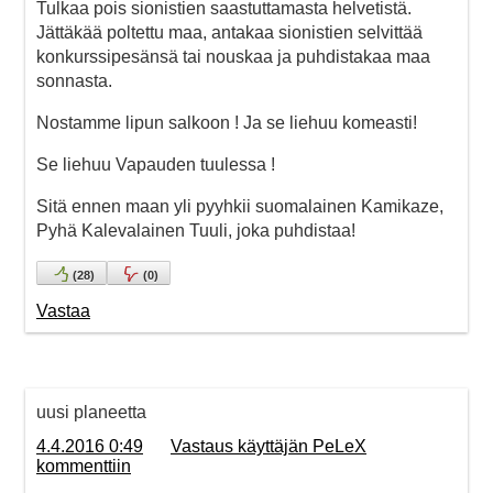
Tulkaa pois sionistien saastuttamasta helvetistä.
Jättäkää poltettu maa, antakaa sionistien selvittää
konkurssipesänsä tai nouskaa ja puhdistakaa maa
sonnasta.
Nostamme lipun salkoon ! Ja se liehuu komeasti!
Se liehuu Vapauden tuulessa !
Sitä ennen maan yli pyyhkii suomalainen Kamikaze,
Pyhä Kalevalainen Tuuli, joka puhdistaa!
(
28
)
(
0
)
Vastaa
uusi planeetta
4.4.2016 0:49
Vastaus käyttäjän PeLeX
kommenttiin