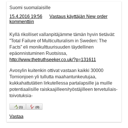
Suomi suomalaisille
15.4.2016 19:56
Vastaus käyttäjän New order
kommenttiin
Kyllä rikolliset vallanpitäjämme tämän hyvin tietävät:
”Total Failure of Multiculturalism in Sweden: The
Facts” eli monikulttuurisuuden täydellinen
epäonnistuminen Ruotsissa,
http://www.thetruthseeker.co.uk/?p=131611
Avosylin kuitenkin ottivat vastaan kaikki 30000
Tornionjoen yli tullutta maahantunkeutujaa,
kukkahattutätien lirkutellessa partalapsille ja muille
potentiaalisille raiskaajilleen/ryöstäjilleen tervetuliais-
toivotuksia-
(
1
)
(
0
)
Vastaa