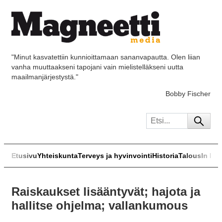
"Minut kasvatettiin kunnioittamaan sananvapautta. Olen liian
vanha muuttaakseni tapojani vain mielistelläkseni uutta
maailmanjärjestystä."
Bobby Fischer
Etusivu
Yhteiskunta
Terveys ja hyvinvointi
Historia
Talous
In Eng
Raiskaukset lisääntyvät; hajota ja
hallitse ohjelma; vallankumous