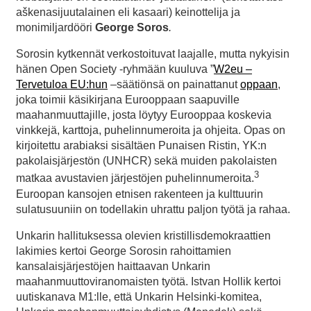
aškenasijuutalainen eli kasaari) keinottelija ja
monimiljardööri
George Soros
.
Sorosin kytkennät verkostoituvat laajalle, mutta nykyisin
hänen Open Society -ryhmään kuuluva ”
W2eu –
Tervetuloa EU:hun
–säätiönsä on painattanut
oppaan
,
joka toimii käsikirjana Eurooppaan saapuville
maahanmuuttajille, josta löytyy Eurooppaa koskevia
vinkkejä, karttoja, puhelinnumeroita ja ohjeita. Opas on
kirjoitettu arabiaksi sisältäen Punaisen Ristin, YK:n
pakolaisjärjestön (UNHCR) sekä muiden pakolaisten
3
matkaa avustavien järjestöjen puhelinnumeroita.
Euroopan kansojen etnisen rakenteen ja kulttuurin
sulatusuuniin on todellakin uhrattu paljon työtä ja rahaa.
Unkarin hallituksessa olevien kristillisdemokraattien
lakimies kertoi George Sorosin rahoittamien
kansalaisjärjestöjen haittaavan Unkarin
maahanmuuttoviranomaisten työtä. Istvan Hollik kertoi
uutiskanava M1:lle, että Unkarin Helsinki-komitea,