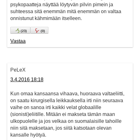
psykopaatteja näyttää löytyvän pilvin pimein ja
suhteessa sitä enemmän mitä enemmän on valtaa
onnistunut kähmimään itselleen.
(
23
)
(
0
)
Vastaa
PeLeX
3.4.2016 18:18
Kun omaa kansaansa vihaava, huoraava valtaeliitti,
on saatu kirurgisella leikkauksella irti niin seuraava
vaihe on sanoa irti kaikki velat globaalille
(sionisti)eliitille. Mitään ei makseta tämän maan
ulkopuolelle ja jos velkaa on suomalaisille tahoille
niin sitä maksetaan, jos siitä katsotaan olevan
kansalle hyötyä.