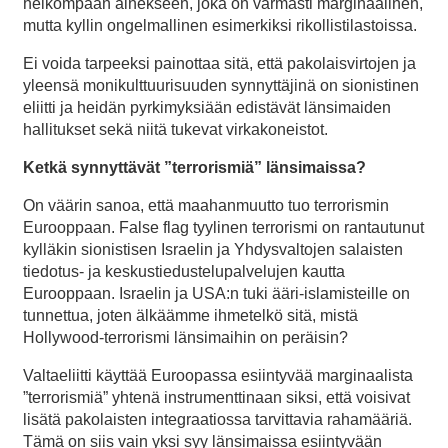
heikompaan ainekseen, joka on varmasti marginaalinen,
mutta kyllin ongelmallinen esimerkiksi rikollistilastoissa.
Ei voida tarpeeksi painottaa sitä, että pakolaisvirtojen ja
yleensä monikulttuurisuuden synnyttäjinä on sionistinen
eliitti ja heidän pyrkimyksiään edistävät länsimaiden
hallitukset sekä niitä tukevat virkakoneistot.
Ketkä synnyttävät ”terrorismiä” länsimaissa?
On väärin sanoa, että maahanmuutto tuo terrorismin
Eurooppaan. False flag tyylinen terrorismi on rantautunut
kylläkin sionistisen Israelin ja Yhdysvaltojen salaisten
tiedotus- ja keskustiedustelupalvelujen kautta
Eurooppaan. Israelin ja USA:n tuki ääri-islamisteille on
tunnettua, joten älkäämme ihmetelkö sitä, mistä
Hollywood-terrorismi länsimaihin on peräisin?
Valtaeliitti käyttää Euroopassa esiintyvää marginaalista
”terrorismiä” yhtenä instrumenttinaan siksi, että voisivat
lisätä pakolaisten integraatiossa tarvittavia rahamääriä.
Tämä on siis vain yksi syy länsimaissa esiintyvään