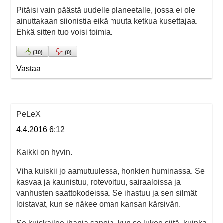
Pitäisi vain päästä uudelle planeetalle, jossa ei ole
ainuttakaan siionistia eikä muuta ketkua kusettajaa.
Ehkä sitten tuo voisi toimia.
(
10
)
(
0
)
Vastaa
PeLeX
4.4.2016 6:12
Kaikki on hyvin.
Viha kuiskii jo aamutuulessa, honkien huminassa. Se
kasvaa ja kaunistuu, rotevoituu, sairaaloissa ja
vanhusten saattokodeissa. Se ihastuu ja sen silmät
loistavat, kun se näkee oman kansan kärsivän.
Se kuiskailee ihania sanoja, kun se lukee siitä, kuinka