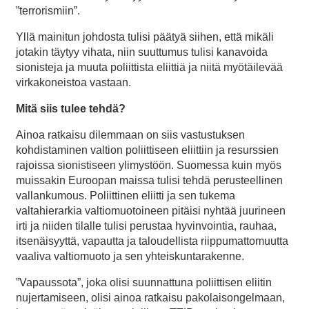
”terrorismiin”.
Yllä mainitun johdosta tulisi päätyä siihen, että mikäli
jotakin täytyy vihata, niin suuttumus tulisi kanavoida
sionisteja ja muuta poliittista eliittiä ja niitä myötäilevää
virkakoneistoa vastaan.
Mitä siis tulee tehdä?
Ainoa ratkaisu dilemmaan on siis vastustuksen
kohdistaminen valtion poliittiseen eliittiin ja resurssien
rajoissa sionistiseen ylimystöön. Suomessa kuin myös
muissakin Euroopan maissa tulisi tehdä perusteellinen
vallankumous. Poliittinen eliitti ja sen tukema
valtahierarkia valtiomuotoineen pitäisi nyhtää juurineen
irti ja niiden tilalle tulisi perustaa hyvinvointia, rauhaa,
itsenäisyyttä, vapautta ja taloudellista riippumattomuutta
vaaliva valtiomuoto ja sen yhteiskuntarakenne.
”Vapaussota”, joka olisi suunnattuna poliittisen eliitin
nujertamiseen, olisi ainoa ratkaisu pakolaisongelmaan,