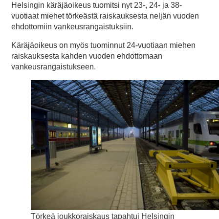
Helsingin käräjäoikeus tuomitsi nyt 23-, 24- ja 38-
vuotiaat miehet törkeästä raiskauksesta neljän vuoden
ehdottomiin vankeusrangaistuksiin.
Käräjäoikeus on myös tuominnut 24-vuotiaan miehen
raiskauksesta kahden vuoden ehdottomaan
vankeusrangaistukseen.
Törkeä joukkoraiskaus tapahtui Helsingin