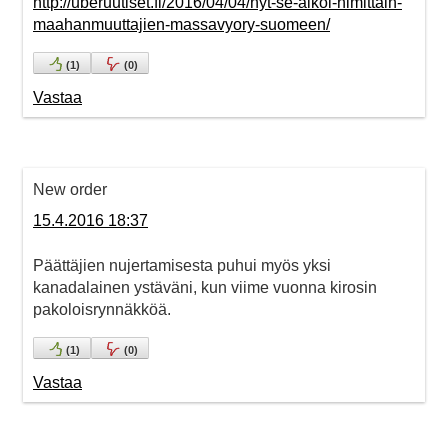
http://uberuutiset.fi/2016/04/04/nyt-se-alkoi-nimittain-
maahanmuuttajien-massavyory-suomeen/
(
1
)
(
0
)
Vastaa
New order
15.4.2016 18:37
Päättäjien nujertamisesta puhui myös yksi
kanadalainen ystäväni, kun viime vuonna kirosin
pakoloisrynnäkköä.
(
1
)
(
0
)
Vastaa