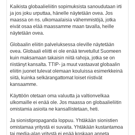
Kaikista globaalieliitin sopimuksista sanoudutaan irti
ja jos joku urputtaa, hänelle näytetään ovea. Jos
maassa on ns. ulkomaalaisia vähemmistöjä, jotka
eivät osaa elää maassamme maan tavalla, heille
näytetään ovea.
Globaalin eliitin palveluksessa oleville näytetään
ovea. Globaali eliitti ei ole enää tervetullut Suomeen
kuin maksamaan takaisin niitä rahoja, jotka se on
riistänyt kansalta. TTIP- ja muut vastaavat globaalin
eliitin juonet tulevat olemaan kouluissa esimerkkeinä
siitä, kuinka selkärangattomat loiset riistivät
kansaamme.
Käyttöön otetaan oma valuutta ja valtionvelkaa
ulkomaille ei enää ole. Jos maassa on globaalieliitin
omistamia asioita ne kansallistetaan, heti.
Ja sionistipropaganda loppuu. Yhtäkään sionistien
omistamaa yritystä ei suvaita. Yhtäkään kustantamoa
tai media-alan yritystä ei enää koskaan anneta