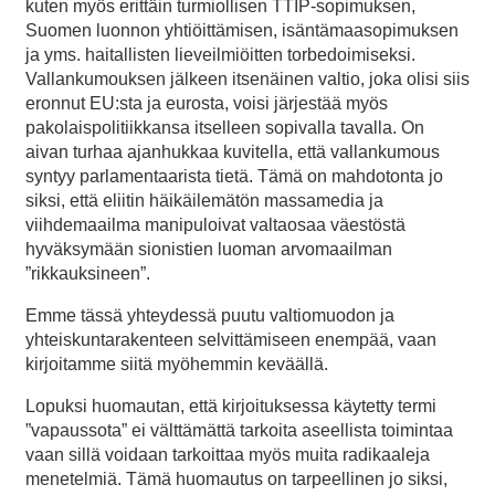
kuten myös erittäin turmiollisen TTIP-sopimuksen,
Suomen luonnon yhtiöittämisen, isäntämaasopimuksen
ja yms. haitallisten lieveilmiöitten torbedoimiseksi.
Vallankumouksen jälkeen itsenäinen valtio, joka olisi siis
eronnut EU:sta ja eurosta, voisi järjestää myös
pakolaispolitiikkansa itselleen sopivalla tavalla. On
aivan turhaa ajanhukkaa kuvitella, että vallankumous
syntyy parlamentaarista tietä. Tämä on mahdotonta jo
siksi, että eliitin häikäilemätön massamedia ja
viihdemaailma manipuloivat valtaosaa väestöstä
hyväksymään sionistien luoman arvomaailman
”rikkauksineen”.
Emme tässä yhteydessä puutu valtiomuodon ja
yhteiskuntarakenteen selvittämiseen enempää, vaan
kirjoitamme siitä myöhemmin keväällä.
Lopuksi huomautan, että kirjoituksessa käytetty termi
”vapaussota” ei välttämättä tarkoita aseellista toimintaa
vaan sillä voidaan tarkoittaa myös muita radikaaleja
menetelmiä. Tämä huomautus on tarpeellinen jo siksi,