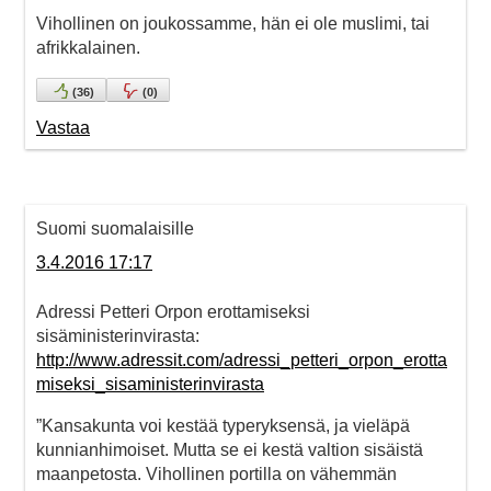
Vihollinen on joukossamme, hän ei ole muslimi, tai
afrikkalainen.
(
36
)
(
0
)
Vastaa
Suomi suomalaisille
3.4.2016 17:17
Adressi Petteri Orpon erottamiseksi
sisäministerinvirasta:
http://www.adressit.com/adressi_petteri_orpon_erotta
miseksi_sisaministerinvirasta
”Kansakunta voi kestää typeryksensä, ja vieläpä
kunnianhimoiset. Mutta se ei kestä valtion sisäistä
maanpetosta. Vihollinen portilla on vähemmän