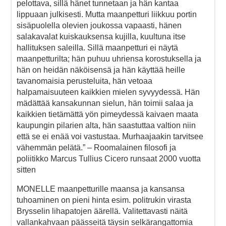
pelottava, sillä hänet tunnetaan ja hän kantaa
lippuaan julkisesti. Mutta maanpetturi liikkuu portin
sisäpuolella olevien joukossa vapaasti, hänen
salakavalat kuiskauksensa kujilla, kuultuna itse
hallituksen saleilla. Sillä maanpetturi ei näytä
maanpetturilta; hän puhuu uhriensa korostuksella ja
hän on heidän näköisensä ja hän käyttää heille
tavanomaisia perusteluita, hän vetoaa
halpamaisuuteen kaikkien mielen syvyydessä. Hän
mädättää kansakunnan sielun, hän toimii salaa ja
kaikkien tietämättä yön pimeydessä kaivaen maata
kaupungin pilarien alta, hän saastuttaa valtion niin
että se ei enää voi vastustaa. Murhaajaakin tarvitsee
vähemmän pelätä.” – Roomalainen filosofi ja
poliitikko Marcus Tullius Cicero runsaat 2000 vuotta
sitten
MONELLE maanpetturille maansa ja kansansa
tuhoaminen on pieni hinta esim. politrukin virasta
Brysselin lihapatojen äärellä. Valitettavasti näitä
vallankahvaan päässeitä täysin selkärangattomia