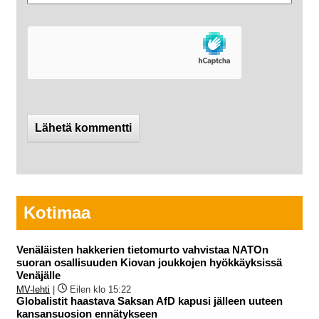
Kotimaa
Venäläisten hakkerien tietomurto vahvistaa NATOn
suoran osallisuuden Kiovan joukkojen hyökkäyksissä
Venäjälle
MV-lehti
|
Eilen klo 15:22
Globalistit haastava Saksan AfD kapusi jälleen uuteen
kansansuosion ennätykseen