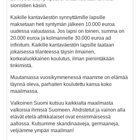
sionistien käsiin.
Kaikille kantaväestön synnyttämille lapsille
maksetaan heti syntymän jälkeen 10.000 euroa
uudessa valuutassa. Jos lapsi on toinen, summa on
20.000 euroa ja kolmannelle 30.000 euroa ad
infinitum. Kaikille kantaväestön lapsille taataan
jokaisessa tilanteessa täysin ilmainen,
korkealuokkainen koulutus, ilman pienintäkään
tinkimistä.
Muutamassa vuosikymmenessä maamme on elämää
täynnä oleva, parhaiten koulutettu kansa koko
maailmassa.
Valkoinen Suomi kutsuu kaikkialta maailmasta
valkoisia ihmisiä Suomeen. Ahdistetut ja vainon alla
elävät etelä-afrikkalaiset ovat ensimmäisessä
aallossa. Kutsumme skandinaaveja, germaaneja,
veljiämme ympäri maailman!