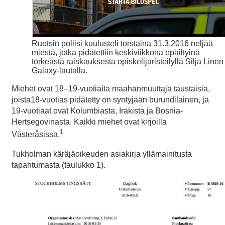
Ruotsin poliisi kuulusteli torstaina 31.3.2016 neljää
miestä, jotka pidätettiin keskiviikkona epäiltyinä
törkeästä raiskauksesta opiskelijaristeilyllä Silja Linen
Galaxy-lautalla.
Miehet ovat 18–19-vuotiaita maahanmuuttaja taustaisia,
joista18-vuotias pidätetty on syntyjään burundilainen, ja
19-vuotiaat ovat Kolumbiasta, Irakista ja Bosnia-
Hertsegovinasta. Kaikki miehet ovat kirjoilla
1
Västeråsissa.
Tukholman käräjäoikeuden asiakirja yllämainitusta
tapahtumasta (taulukko 1).