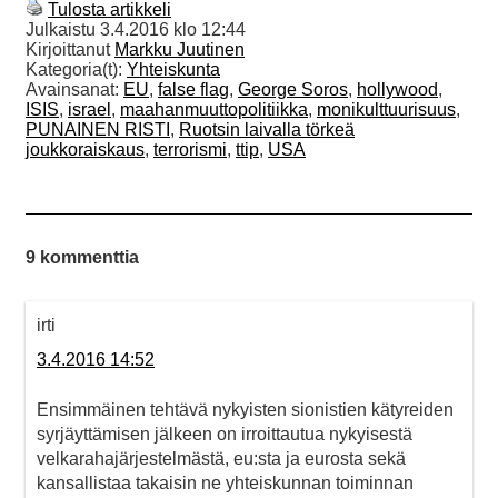
Tulosta artikkeli
Julkaistu
3.4.2016 klo 12:44
Kirjoittanut
Markku Juutinen
Kategoria(t):
Yhteiskunta
Avainsanat:
EU
,
false flag
,
George Soros
,
hollywood
,
ISIS
,
israel
,
maahanmuuttopolitiikka
,
monikulttuurisuus
,
PUNAINEN RISTI
,
Ruotsin laivalla törkeä
joukkoraiskaus
,
terrorismi
,
ttip
,
USA
9 kommenttia
irti
3.4.2016 14:52
Ensimmäinen tehtävä nykyisten sionistien kätyreiden
syrjäyttämisen jälkeen on irroittautua nykyisestä
velkarahajärjestelmästä, eu:sta ja eurosta sekä
kansallistaa takaisin ne yhteiskunnan toiminnan