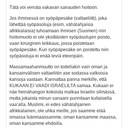
Tätä voi verrata vakavan sairauden hoitoon.
Jos ihmisessä on syöpäpesäke (valtaeliitti), joka
lähettää syöpäsoluja (esim. vähälahjaisia
afrikkalaisia) tuhoamaan ihmisen (Suomen) niin
hoitomuoto ei ole yksittäisten syöpäsolujen poisto,
vaan kirurginen leikkaus, jossa poistetaan
syöpäpesäke. Kun syöpäpesäke on poistettu niin
syöpäsoluja ei enää leviä eteenpäin.
Massamaahanmuutto on todellakin vain oman ja
kansainvälisen valtaeliitin ase sodassa valkoisia
kansoja vastaan. Kannattaa panna merkille, että
KUKAAN EI VAADI ISRAELILTA samaa. Kukaan ei
näe heinähangon kokoista malkaa Israelin silmässä,
mutta jokaista minun sanaani punnitaan kultaisella
vaa’alla. Muslimi, ei edes vähälahjainen
afrikkalainen, ole uhka meille, jos saamme elää
omassa Isänmaassamme, oman kansamme maassa,
oman kansamme ehdoilla.