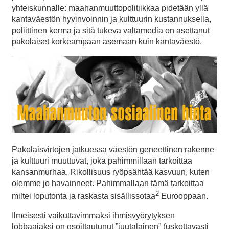
yhteiskunnalle: maahanmuuttopolitiikkaa pidetään yllä
kantaväestön hyvinvoinnin ja kulttuurin kustannuksella,
poliittinen kerma ja sitä tukeva valtamedia on asettanut
pakolaiset korkeampaan asemaan kuin kantaväestö.
Pakolaisvirtojen jatkuessa väestön geneettinen rakenne
ja kulttuuri muuttuvat, joka pahimmillaan tarkoittaa
kansanmurhaa. Rikollisuus ryöpsähtää kasvuun, kuten
olemme jo havainneet. Pahimmallaan tämä tarkoittaa
2
miltei loputonta ja raskasta sisällissotaa
Eurooppaan.
Ilmeisesti vaikuttavimmaksi ihmisvyörytyksen
lobbaajaksi on osoittautunut ”juutalainen” (uskottavasti