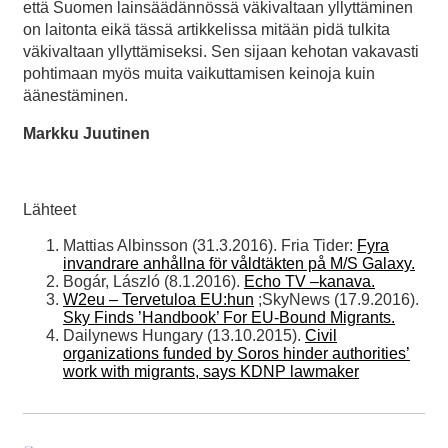
että Suomen lainsäädännössä väkivaltaan yllyttäminen
on laitonta eikä tässä artikkelissa mitään pidä tulkita
väkivaltaan yllyttämiseksi. Sen sijaan kehotan vakavasti
pohtimaan myös muita vaikuttamisen keinoja kuin
äänestäminen.
Markku Juutinen
Lähteet
Mattias Albinsson (31.3.2016). Fria Tider:
Fyra
invandrare anhållna för våldtäkten på M/S Galaxy.
Bogár, László (8.1.2016).
Echo TV –kanava.
W2eu – Tervetuloa EU:hun
;SkyNews (17.9.2016).
Sky Finds ’Handbook’ For EU-Bound Migrants.
Dailynews Hungary (13.10.2015).
Civil
organizations funded by Soros hinder authorities’
work with migrants, says KDNP lawmaker