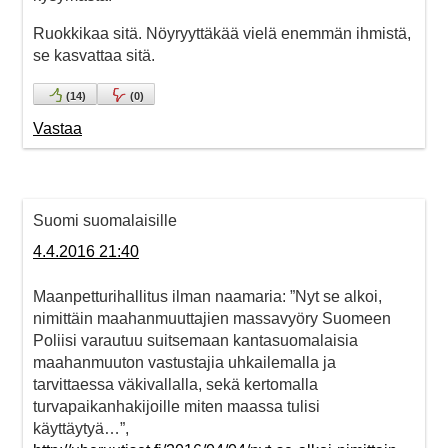
Ruokkikaa sitä. Nöyryyttäkää vielä enemmän ihmistä,
se kasvattaa sitä.
(
14
)
(
0
)
Vastaa
Suomi suomalaisille
4.4.2016 21:40
Maanpetturihallitus ilman naamaria: ”Nyt se alkoi,
nimittäin maahanmuuttajien massavyöry Suomeen
Poliisi varautuu suitsemaan kantasuomalaisia
maahanmuuton vastustajia uhkailemalla ja
tarvittaessa väkivallalla, sekä kertomalla
turvapaikanhakijoille miten maassa tulisi
käyttäytyä…”,