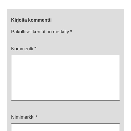
Kirjoita kommentti
Pakolliset kentät on merkitty
*
Kommentti
*
Nimimerkki
*