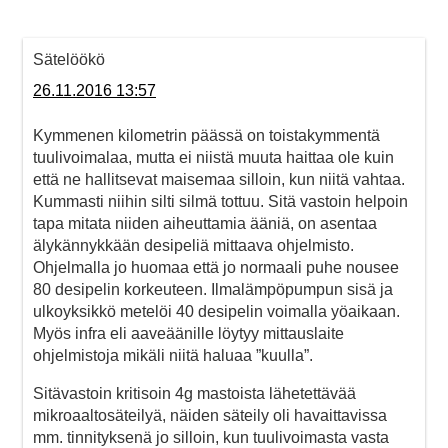
Sätelöökö
26.11.2016 13:57
Kymmenen kilometrin päässä on toistakymmentä
tuulivoimalaa, mutta ei niistä muuta haittaa ole kuin
että ne hallitsevat maisemaa silloin, kun niitä vahtaa.
Kummasti niihin silti silmä tottuu. Sitä vastoin helpoin
tapa mitata niiden aiheuttamia ääniä, on asentaa
älykännykkään desipeliä mittaava ohjelmisto.
Ohjelmalla jo huomaa että jo normaali puhe nousee
80 desipelin korkeuteen. Ilmalämpöpumpun sisä ja
ulkoyksikkö metelöi 40 desipelin voimalla yöaikaan.
Myös infra eli aaveäänille löytyy mittauslaite
ohjelmistoja mikäli niitä haluaa ”kuulla”.
Sitävastoin kritisoin 4g mastoista lähetettävää
mikroaaltosäteilyä, näiden säteily oli havaittavissa
mm. tinnityksenä jo silloin, kun tuulivoimasta vasta