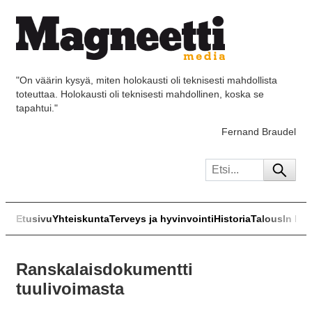
"On väärin kysyä, miten holokausti oli teknisesti mahdollista
toteuttaa. Holokausti oli teknisesti mahdollinen, koska se
tapahtui."
Fernand Braudel
Etusivu
Yhteiskunta
Terveys ja hyvinvointi
Historia
Talous
In Eng
Ranskalaisdokumentti
tuulivoimasta