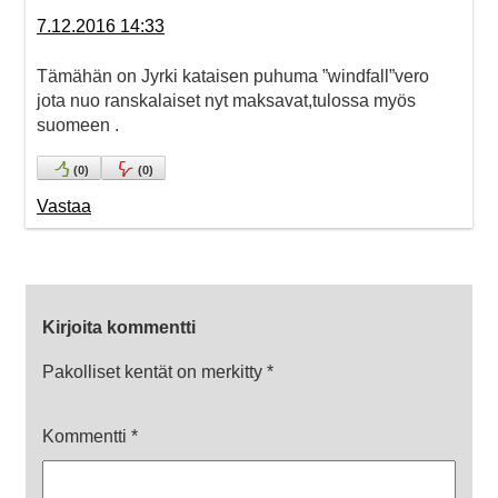
7.12.2016 14:33
Tämähän on Jyrki kataisen puhuma ”windfall”vero
jota nuo ranskalaiset nyt maksavat,tulossa myös
suomeen .
(
0
)
(
0
)
Vastaa
Kirjoita kommentti
Pakolliset kentät on merkitty
*
Kommentti
*