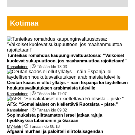
Kotimaa
Tunteikas romahdus kaupunginvaltuustossa: ”Valkoiset
kuolevat sukupuuttoon, jos maahanmuuttoa rajoitetaan!”
Kansalainen
|
Tänään klo 13:03
Ceutan kaaos ei ollut yllätys – näin Espanja loi täydellisen
houkutusvaikutuksen arabimaista tuleville
Kansalainen
|
Tänään klo 11:07
AFS: “Somalialaiset on kiellettävä Ruotsista – piste.”
Kansalainen
|
Tänään klo 09:02
Sopimuksista piittaamaton Israel jatkaa rajuja
hyökkäyksiä Libanoniin ja Gazaan
MV-lehti
|
Tänään klo 08:18
Afgaani murhasi ja paloitteli siirtolaisagendan