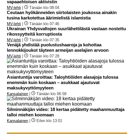
vapaaehtoisen aktivistin
MV-lehti
|
Tänään klo 08:04
Ceutaan hyökänneiden siirtolaisten joukossa ainakin
tusina karkotettua äärimielistä islamistia
MV-lehti
|
Tänään klo 07:46
Ukrainan Yhdysvaltojen suurlähettilästä vastaan nostettu
rikossyytteitä korruptiosta
MV-lehti
|
Tänään klo 07:35
Venäjä yhdistää puolustushaaroja ja kohottaa
lennokkijoukot täyteen armeijan aselajien arvoon
MV-lehti
|
Tänään klo 07:28
Asiantuntija varoittaa: Taloyhtiöiden alasajoja tulossa
enemmän kuin koskaan – asukkaat ajautuvat
maksukyvyttömyyteen
Kansalainen
|
Tänään klo 06:58
Silminnäkijän video: 18 kertaa pidätetty maahanmuuttaja
talloi miehen koomaan
Kansalainen
|
Eilen klo 13:01