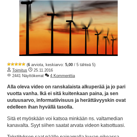
(
6
arviota, keskiarvo:
5,00
/ 5 tähteä 5)
Toimitus
25.11.2016
2441 Näyttökerrat
4 Kommenttia
Alla oleva video on ranskalaista alkuperää ja jo pari
vuotta vanha. Ikä ei sitä kuitenkaan paina, ja sen
uutuusarvo, informatiivisuus ja herättävyyskin ovat
edelleen ihan hyvällä tasolla.
Sitä et myöskään voi katsoa minkään ns. valtamedian
kanavalta. Syyt siihen saatat arvata videon katsottuasi.
Tekstityksen saat päälle painamalla kuvan oikeassa