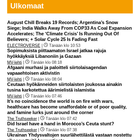
Ulkomaat
August Chill Breaks 19 Records; Argentina’s Snow
Siege; India Walks Away From COP33 As Coal Expansion
Accelerates; The ‘Climate Crisis’ Is Running Out Of
Believers; + Solar Cycle 25 Is Fading Fast
ELECTROVERSE
|
Tänään klo 10:53
Sopimuksista piittaamaton Israel jatkaa rajuja
hyökkäyksiä Libanoniin ja Gazaan
MV-lehti
|
Tänään klo 08:18
Afgaani murhasi ja paloitteli siirtolaisagendan
vapaaehtoisen aktivistin
MV-lehti
|
Tänään klo 08:04
Ceutaan hyökänneiden siirtolaisten joukossa ainakin
tusina karkotettua äärimielistä islamistia
MV-lehti
|
Tänään klo 07:46
It’s no coincidence the world is on fire with wars,
healthcare has become unaffordable or of poor quality,
and famine lurks just around the corner
The Truthseeker
|
Tänään klo 07:42
Did Israel have a hand in Morocco’s Ceuta stunt?
The Truthseeker
|
Tänään klo 07:38
Ukrainan Yhdysvaltojen suurlähettilästä vastaan nostettu