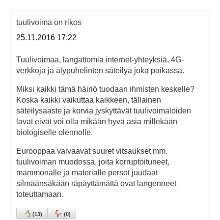
tuulivoima on rikos
25.11.2016 17:22
Tuulivoimaa, langattomia internet-yhteyksiä, 4G-
verkkoja ja älypuhelinten säteilyä joka paikassa.
Miksi kaikki tämä häiriö tuodaan ihmisten keskelle?
Koska kaikki vaikuttaa kaikkeen, tällainen
säteilysaaste ja korvia jyskyttävät tuulivoimaloiden
lavat eivät voi olla mikään hyvä asia millekään
biologiselle olennolle.
Eurooppaa vaivaavat suuret vitsaukset mm.
tuulivoiman muodossa, joita korruptoituneet,
mammonalle ja materialle persot juudaat
silmäänsäkään räpäyttämättä ovat langenneet
toteuttamaan.
(
13
)
(
0
)