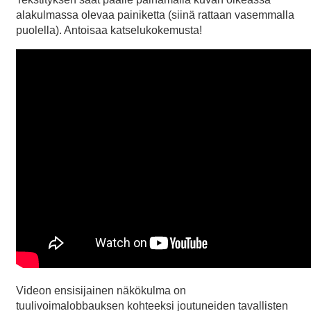
alakulmassa olevaa painiketta (siinä rattaan vasemmalla
puolella). Antoisaa katselukokemusta!
Videon ensisijainen näkökulma on
tuulivoimalobbauksen kohteeksi joutuneiden tavallisten