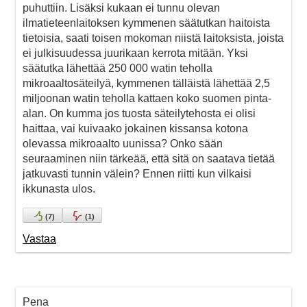
puhuttiin. Lisäksi kukaan ei tunnu olevan
ilmatieteenlaitoksen kymmenen säätutkan haitoista
tietoisia, saati toisen mokoman niistä laitoksista, joista
ei julkisuudessa juurikaan kerrota mitään. Yksi
säätutka lähettää 250 000 watin teholla
mikroaaltosäteilyä, kymmenen tälläistä lähettää 2,5
miljoonan watin teholla kattaen koko suomen pinta-
alan. On kumma jos tuosta säteilytehosta ei olisi
haittaa, vai kuivaako jokainen kissansa kotona
olevassa mikroaalto uunissa? Onko sään
seuraaminen niin tärkeää, että sitä on saatava tietää
jatkuvasti tunnin välein? Ennen riitti kun vilkaisi
ikkunasta ulos.
(
7
)
(
1
)
Vastaa
Pena