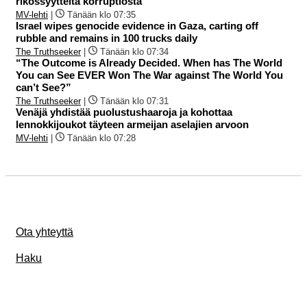
rikossyytteitä korruptiosta
MV-lehti
|
Tänään klo 07:35
Israel wipes genocide evidence in Gaza, carting off
rubble and remains in 100 trucks daily
The Truthseeker
|
Tänään klo 07:34
“The Outcome is Already Decided. When has The World
You can See EVER Won The War against The World You
can’t See?”
The Truthseeker
|
Tänään klo 07:31
Venäjä yhdistää puolustushaaroja ja kohottaa
lennokkijoukot täyteen armeijan aselajien arvoon
MV-lehti
|
Tänään klo 07:28
Ota yhteyttä
Haku