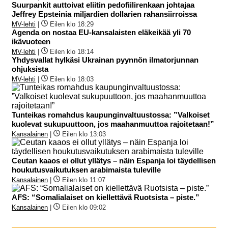
Suurpankit auttoivat eliitin pedofiilirenkaan johtajaa
Jeffrey Epsteinia miljardien dollarien rahansiirroissa
MV-lehti
|
Eilen klo 18:29
Agenda on nostaa EU-kansalaisten eläkeikää yli 70
ikävuoteen
MV-lehti
|
Eilen klo 18:14
Yhdysvallat hylkäsi Ukrainan pyynnön ilmatorjunnan
ohjuksista
MV-lehti
|
Eilen klo 18:03
Tunteikas romahdus kaupunginvaltuustossa: ”Valkoiset
kuolevat sukupuuttoon, jos maahanmuuttoa rajoitetaan!”
Kansalainen
|
Eilen klo 13:03
Ceutan kaaos ei ollut yllätys – näin Espanja loi täydellisen
houkutusvaikutuksen arabimaista tuleville
Kansalainen
|
Eilen klo 11:07
AFS: “Somalialaiset on kiellettävä Ruotsista – piste.”
Kansalainen
|
Eilen klo 09:02