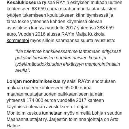
Kesälukioseura ry
saa RAY:n esityksen mukaan uuteen
kohteeseen 68 659 euroa maahanmuuttajataustaisten
tyttöjen tukemiseen koulutukseen kiinnittymisessä ja
tämä tekee yhteensä kahden käynnissä olevan
avustuksen kanssa vuodelle 2017 yhteensä 388 659
euro. Vuoden 2016 alussa RAY:n Maija Kukkola
kommentoi
myös silloin saamaansa suurta avustusta:
”Me tulemme hankkeessamme tarttumaan erityisesti
pakolaistaustaisten nuorten naisten koulu- ja
työelämäpudokkuuden ehkäisyyn mentorointimallin
avulla”.
Lohjan monitoimikeskus ry
saisi RAY:n ehdotuksen
mukaan uuteen kohteeseen 65 000 euroa
maahanmuuttajanuorten palkkaamiseen ja näin
yhteensä 174 000 euroa vuodelle 2017 kahteen
käynnissä olevaan avustukseen. Lohjan
Monitoimikeskus
tunnetaan
myös nimellä Lohjan seudun
Maahanmuuttajat ry. Järjestön toiminnanjohtaja on Arto
Halme.