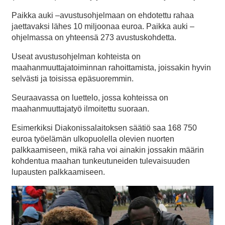
Paikka auki –avustusohjelmaan on ehdotettu rahaa
jaettavaksi lähes 10 miljoonaa euroa. Paikka auki –
ohjelmassa on yhteensä 273 avustuskohdetta.
Useat avustusohjelman kohteista on
maahanmuuttajatoiminnan rahoittamista, joissakin hyvin
selvästi ja toisissa epäsuoremmin.
Seuraavassa on luettelo, jossa kohteissa on
maahanmuuttajatyö ilmoitettu suoraan.
Esimerkiksi Diakonissalaitoksen säätiö saa 168 750
euroa työelämän ulkopuolella olevien nuorten
palkkaamiseen, mikä raha voi ainakin jossakin määrin
kohdentua maahan tunkeutuneiden tulevaisuuden
lupausten palkkaamiseen.