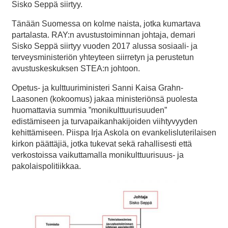
Sisko Seppä siirtyy.
Tänään Suomessa on kolme naista, jotka kumartava
partalasta. RAY:n avustustoiminnan johtaja, demari
Sisko Seppä siirtyy vuoden 2017 alussa sosiaali- ja
terveysministeriön yhteyteen siirretyn ja perustetun
avustuskeskuksen STEA:n johtoon.
Opetus- ja kulttuuriministeri Sanni Kaisa Grahn-
Laasonen (kokoomus) jakaa ministeriönsä puolesta
huomattavia summia ”monikulttuurisuuden”
edistämiseen ja turvapaikanhakijoiden viihtyvyyden
kehittämiseen. Piispa Irja Askola on evankelisluterilaisen
kirkon päättäjiä, jotka tukevat sekä rahallisesti että
verkostoissa vaikuttamalla monikulttuurisuus- ja
pakolaispolitiikkaa.