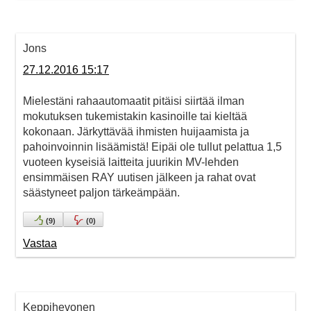
Jons
27.12.2016 15:17
Mielestäni rahaautomaatit pitäisi siirtää ilman
mokutuksen tukemistakin kasinoille tai kieltää
kokonaan. Järkyttävää ihmisten huijaamista ja
pahoinvoinnin lisäämistä! Eipäi ole tullut pelattua 1,5
vuoteen kyseisiä laitteita juurikin MV-lehden
ensimmäisen RAY uutisen jälkeen ja rahat ovat
säästyneet paljon tärkeämpään.
(
9
)
(
0
)
Vastaa
Keppihevonen