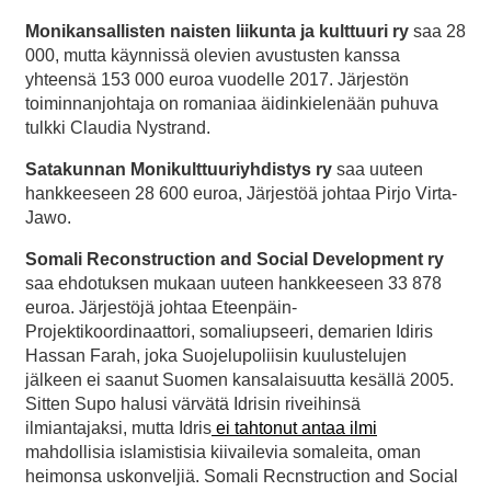
Monikansallisten naisten liikunta ja kulttuuri ry
saa 28
000, mutta käynnissä olevien avustusten kanssa
yhteensä 153 000 euroa vuodelle 2017. Järjestön
toiminnanjohtaja on romaniaa äidinkielenään puhuva
tulkki Claudia Nystrand.
Satakunnan Monikulttuuriyhdistys ry
saa uuteen
hankkeeseen 28 600 euroa, Järjestöä johtaa Pirjo Virta-
Jawo.
Somali Reconstruction and Social Development ry
saa ehdotuksen mukaan uuteen hankkeeseen 33 878
euroa. Järjestöjä johtaa Eteenpäin-
Projektikoordinaattori, somaliupseeri, demarien Idiris
Hassan Farah, joka Suojelupoliisin kuulustelujen
jälkeen ei saanut Suomen kansalaisuutta kesällä 2005.
Sitten Supo halusi värvätä Idrisin riveihinsä
ilmiantajaksi, mutta Idris
ei tahtonut antaa ilmi
mahdollisia islamistisia kiivailevia somaleita, oman
heimonsa uskonveljiä. Somali Recnstruction and Social