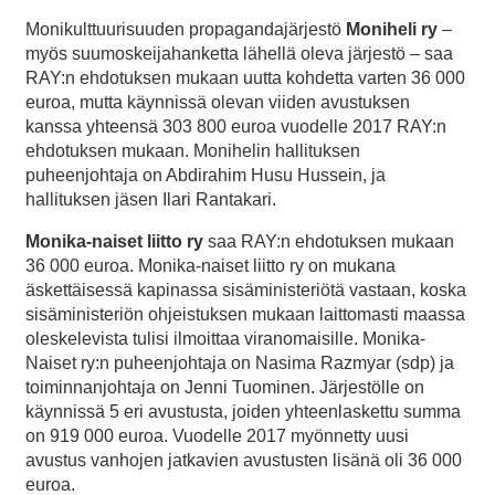
Monikulttuurisuuden propagandajärjestö
Moniheli ry
–
myös suumoskeijahanketta lähellä oleva järjestö – saa
RAY:n ehdotuksen mukaan uutta kohdetta varten 36 000
euroa, mutta käynnissä olevan viiden avustuksen
kanssa yhteensä 303 800 euroa vuodelle 2017 RAY:n
ehdotuksen mukaan. Monihelin hallituksen
puheenjohtaja on Abdirahim Husu Hussein, ja
hallituksen jäsen Ilari Rantakari.
Monika-naiset liitto ry
saa RAY:n ehdotuksen mukaan
36 000 euroa. Monika-naiset liitto ry on mukana
äskettäisessä kapinassa sisäministeriötä vastaan, koska
sisäministeriön ohjeistuksen mukaan laittomasti maassa
oleskelevista tulisi ilmoittaa viranomaisille. Monika-
Naiset ry:n puheenjohtaja on Nasima Razmyar (sdp) ja
toiminnanjohtaja on Jenni Tuominen. Järjestölle on
käynnissä 5 eri avustusta, joiden yhteenlaskettu summa
on 919 000 euroa. Vuodelle 2017 myönnetty uusi
avustus vanhojen jatkavien avustusten lisänä oli 36 000
euroa.