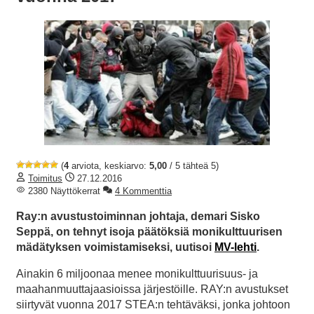
(
4
arviota, keskiarvo:
5,00
/ 5 tähteä 5)
Toimitus
27.12.2016
2380 Näyttökerrat
4 Kommenttia
Ray:n avustustoiminnan johtaja, demari Sisko
Seppä, on tehnyt isoja päätöksiä monikulttuurisen
mädätyksen voimistamiseksi, uutisoi
MV-lehti
.
Ainakin 6 miljoonaa menee monikulttuurisuus- ja
maahanmuuttajaasioissa järjestöille. RAY:n avustukset
siirtyvät vuonna 2017 STEA:n tehtäväksi, jonka johtoon