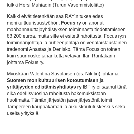
tulkki Hersi Muhiadin (Turun Vasemmistoliitto)
Kaikki eivät tietenkään saa RAY:n tukea edes
monikulttuurisuustyöhön.
Focus ry
on anonut
maahanmuuttajayhdistyksen toiminnasta tiedottamiseen
83 200 euroa, mutta sille ei esitetä rahoitusta. Focus ry:n
toiminnanjohtaja ja puheenjohtaja on venäläistaustainen
tradenomi Anastasija Denisko. Tämä Focus on toinen
kuin suurmoskeijahanketta vetävän Ilari Rantakarin
johtama Fokus ry.
Myöskään Valentina Savolaisen (os. Nikitin) johtama
Suomen monikulttuurisen kotoutumisen ja
yrittäjyyden edistämisyhdistys ry
IBF ry ei saanut tänä
eikä edellisvuosina rahoitusta hakemuksistaan
huolimatta. Tämän järjestön jäsenjärjestönä toimii
Tampereen kauppakamari ja aikuiskoulutuskeskus sekä
useita yrityksiä.