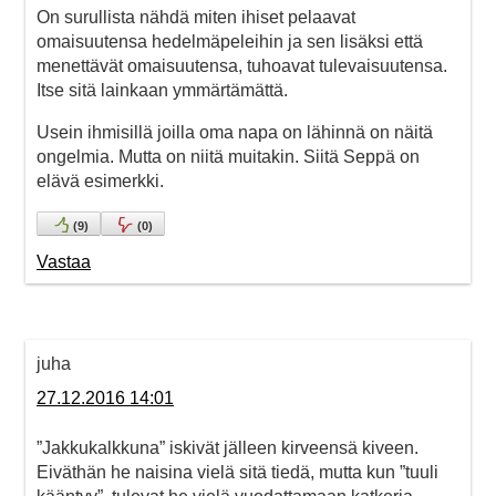
On surullista nähdä miten ihiset pelaavat
omaisuutensa hedelmäpeleihin ja sen lisäksi että
menettävät omaisuutensa, tuhoavat tulevaisuutensa.
Itse sitä lainkaan ymmärtämättä.
Usein ihmisillä joilla oma napa on lähinnä on näitä
ongelmia. Mutta on niitä muitakin. Siitä Seppä on
elävä esimerkki.
(
9
)
(
0
)
Vastaa
juha
27.12.2016 14:01
”Jakkukalkkuna” iskivät jälleen kirveensä kiveen.
Eiväthän he naisina vielä sitä tiedä, mutta kun ”tuuli