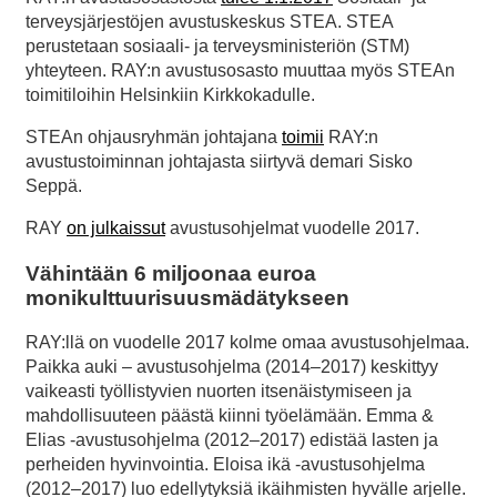
terveysjärjestöjen avustuskeskus STEA. STEA
perustetaan sosiaali- ja terveysministeriön (STM)
yhteyteen. RAY:n avustusosasto muuttaa myös STEAn
toimitiloihin Helsinkiin Kirkkokadulle.
STEAn ohjausryhmän johtajana
toimii
RAY:n
avustustoiminnan johtajasta siirtyvä demari Sisko
Seppä.
RAY
on julkaissut
avustusohjelmat vuodelle 2017.
Vähintään 6 miljoonaa euroa
monikulttuurisuusmädätykseen
RAY:llä on vuodelle 2017 kolme omaa avustusohjelmaa.
Paikka auki – avustusohjelma (2014–2017) keskittyy
vaikeasti työllistyvien nuorten itsenäistymiseen ja
mahdollisuuteen päästä kiinni työelämään. Emma &
Elias -avustusohjelma (2012–2017) edistää lasten ja
perheiden hyvinvointia. Eloisa ikä -avustusohjelma
(2012–2017) luo edellytyksiä ikäihmisten hyvälle arjelle.