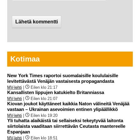
Kotimaa
New York Times raportoi suomalaisille koululaisille
levitettävästä Venäjän vastaisesta propagandasta
MV-lehti
|
Eilen klo 21:17
Kansallisten lippujen katukielto Britanniassa
MV-lehti
|
Eilen klo 21:07
Kiovan joukot käyttäneet kaikkia Naton välineitä Venäjää
vastaan – Ukrainan asevoimien entinen ylipäällikkö
MV-lehti
|
Eilen klo 19:20
Yli tuhatta alaikäistä tai sellaiseksi tekeytyvää laitonta
siirtolaista vaaditaan siirrettävän Ceutasta mantereelle
Espanjaan
MV-lehti
|
Eilen klo 18:51