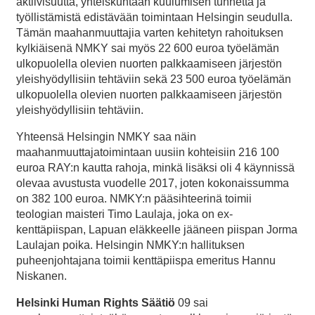
aktiivisuutta, yhteiskuntaan kuulumisen tunnetta ja
työllistämistä edistävään toimintaan Helsingin seudulla.
Tämän maahanmuuttajia varten kehitetyn rahoituksen
kylkiäisenä NMKY sai myös 22 600 euroa työelämän
ulkopuolella olevien nuorten palkkaamiseen järjestön
yleishyödyllisiin tehtäviin sekä 23 500 euroa työelämän
ulkopuolella olevien nuorten palkkaamiseen järjestön
yleishyödyllisiin tehtäviin.
Yhteensä Helsingin NMKY saa näin
maahanmuuttajatoimintaan uusiin kohteisiin 216 100
euroa RAY:n kautta rahoja, minkä lisäksi oli 4 käynnissä
olevaa avustusta vuodelle 2017, joten kokonaissumma
on 382 100 euroa. NMKY:n pääsihteerinä toimii
teologian maisteri Timo Laulaja, joka on ex-
kenttäpiispan, Lapuan eläkkeelle jääneen piispan Jorma
Laulajan poika. Helsingin NMKY:n hallituksen
puheenjohtajana toimii kenttäpiispa emeritus Hannu
Niskanen.
Helsinki Human Rights Säätiö
09 sai