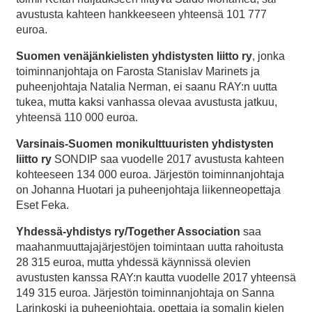
avustusta kahteen hankkeeseen yhteensä 101 777
euroa.
Suomen venäjänkielisten yhdistysten liitto ry
, jonka
toiminnanjohtaja on Farosta Stanislav Marinets ja
puheenjohtaja Natalia Nerman, ei saanu RAY:n uutta
tukea, mutta kaksi vanhassa olevaa avustusta jatkuu,
yhteensä 110 000 euroa.
Varsinais-Suomen monikulttuuristen yhdistysten
liitto ry
SONDIP saa vuodelle 2017 avustusta kahteen
kohteeseen 134 000 euroa. Järjestön toiminnanjohtaja
on Johanna Huotari ja puheenjohtaja liikenneopettaja
Eset Feka.
Yhdessä-yhdistys ry/Together Association
saa
maahanmuuttajajärjestöjen toimintaan uutta rahoitusta
28 315 euroa, mutta yhdessä käynnissä olevien
avustusten kanssa RAY:n kautta vuodelle 2017 yhteensä
149 315 euroa. Järjestön toiminnanjohtaja on Sanna
Larinkoski ja puheenjohtaja, opettaja ja somalin kielen