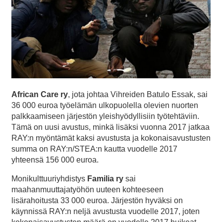
African Care ry
, jota johtaa Vihreiden Batulo Essak, sai
36 000 euroa työelämän ulkopuolella olevien nuorten
palkkaamiseen järjestön yleishyödyllisiin työtehtäviin.
Tämä on uusi avustus, minkä lisäksi vuonna 2017 jatkaa
RAY:n myöntämät kaksi avustusta ja kokonaisavustusten
summa on RAY:n/STEA:n kautta vuodelle 2017
yhteensä 156 000 euroa.
Monikulttuuriyhdistys
Familia ry
sai
maahanmuuttajatyöhön uuteen kohteeseen
lisärahoitusta 33 000 euroa. Järjestön hyväksi on
käynnissä RAY:n neljä avustusta vuodelle 2017, joten