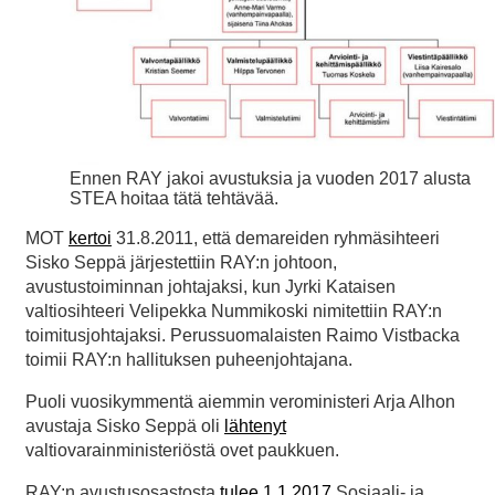
Ennen RAY jakoi avustuksia ja vuoden 2017 alusta
STEA hoitaa tätä tehtävää.
MOT
kertoi
31.8.2011, että demareiden ryhmäsihteeri
Sisko Seppä järjestettiin RAY:n johtoon,
avustustoiminnan johtajaksi, kun Jyrki Kataisen
valtiosihteeri Velipekka Nummikoski nimitettiin RAY:n
toimitusjohtajaksi. Perussuomalaisten Raimo Vistbacka
toimii RAY:n hallituksen puheenjohtajana.
Puoli vuosikymmentä aiemmin veroministeri Arja Alhon
avustaja Sisko Seppä oli
lähtenyt
valtiovarainministeriöstä ovet paukkuen.
RAY:n avustusosastosta
tulee 1.1.2017
Sosiaali- ja