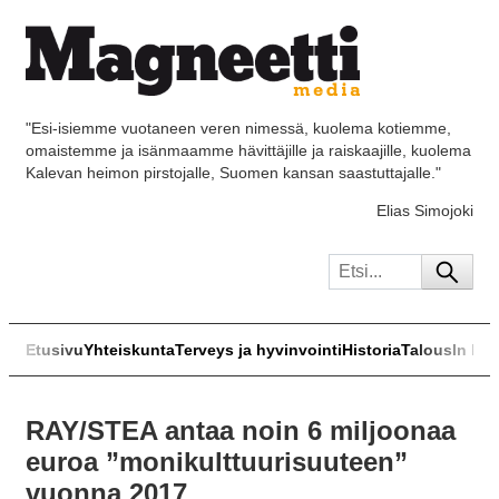
"Esi-isiemme vuotaneen veren nimessä, kuolema kotiemme,
omaistemme ja isänmaamme hävittäjille ja raiskaajille, kuolema
Kalevan heimon pirstojalle, Suomen kansan saastuttajalle."
Elias Simojoki
Etusivu
Yhteiskunta
Terveys ja hyvinvointi
Historia
Talous
In Eng
RAY/STEA antaa noin 6 miljoonaa
euroa ”monikulttuurisuuteen”
vuonna 2017