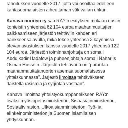
rahoituksen vuodelle 2017, jotta voi osoittaa edelleen
kantasuomalaisten aiheuttaman väkivallan uhkan.
Kanava nuoriso ry
saa RAY:n esityksen mukaan uusiin
kohteisiin yhteensä 62 104 euroa maahanmuuttajien
palkkaamiseen järjestön tehtäviin kahden eri
hankkeensa avulla, mikä tekee yhteensä 3 käynnissä
olevan avustuksen kanssa vuodelle 2017 yhteensä 122
104 euroa. Järjestön toiminnanjohtaja on somali
Abdulkadir Hadafow ja puheenjohtaja somali Nahariis
Osman Hussein. Järjestön tehtävänä on ”parantaa
maahanmuuttajanuorten asemaa suomalaisessa
yhteiskunnassa”. Järjestö
ilmoittaa
tehtäväkseen
”taistella rasismia ja syrjintää vastaan”.
Kanava ilmoittaa yhteistyökumppaneikseen RAY:n
lisäksi myös opetusministeriön, Sisäasiainministeriön,
Sosiaaliviraston, Ulkoaisianministeriön, Työ- ja
elinkeinoministeriön ja Suomen islamilaisen
yhdyskunnan.