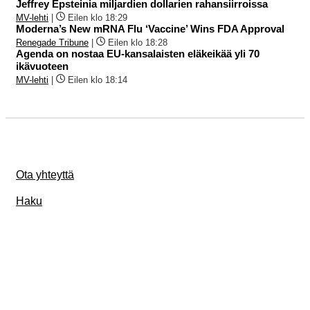
Jeffrey Epsteinia miljardien dollarien rahansiirroissa
MV-lehti
|
Eilen klo 18:29
Moderna’s New mRNA Flu ‘Vaccine’ Wins FDA Approval
Renegade Tribune
|
Eilen klo 18:28
Agenda on nostaa EU-kansalaisten eläkeikää yli 70
ikävuoteen
MV-lehti
|
Eilen klo 18:14
Ota yhteyttä
Haku