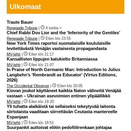
Ulkomaat
Traute Bauer
Renegade Tribune
|
4 tuntia >
Chief Rabbi Dov Lior and the ‘Inferiority of the Gentiles’
Renegade Tribune
|
Eilen klo 23:55
New York Times raportoi suomalaisille koululaisille
levitettävästä Venäjän vastaisesta propagandasta
MV-lehti
|
Eilen klo 21:17
Kansallisten lippujen katukielto Britanniassa
MV-lehti
|
Eilen klo 21:07
In Praise of North Germanic Man: Introduction to Julius
Langbehn’s ‘Rembrandt as Educator‘ (Virtus Editions,
2026)
The Occidental Observer
|
Eilen klo 20:05
Kiovan joukot käyttäneet kaikkia Naton välineitä Venäjää
vastaan – Ukrainan asevoimien entinen ylipäällikkö
MV-lehti
|
Eilen klo 19:20
Yli tuhatta alaikäistä tai sellaiseksi tekeytyvää laitonta
siirtolaista vaaditaan siirrettävän Ceutasta mantereelle
Espanjaan
MV-lehti
|
Eilen klo 18:51
Suurpankit auttoivat eliitin pedofiilirenkaan johtajaa