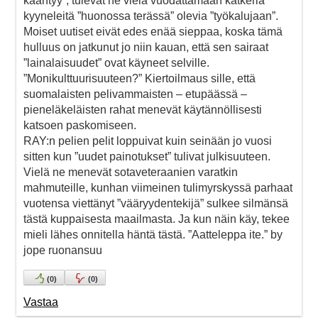
kääntyy”, tulevat he vielä vuodattamaan katkeria
kyyneleitä ”huonossa terässä” olevia ”työkalujaan”.
Moiset uutiset eivät edes enää sieppaa, koska tämä
hulluus on jatkunut jo niin kauan, että sen sairaat
”lainalaisuudet” ovat käyneet selville.
”Monikulttuurisuuteen?” Kiertoilmaus sille, että
suomalaisten pelivammaisten – etupäässä –
pieneläkeläisten rahat menevät käytännöllisesti
katsoen paskomiseen.
RAY:n pelien pelit loppuivat kuin seinään jo vuosi
sitten kun ”uudet painotukset” tulivat julkisuuteen.
Vielä ne menevät sotaveteraanien varatkin
mahmuteille, kunhan viimeinen tulimyrskyssä parhaat
vuotensa viettänyt ”vääryydentekijä” sulkee silmänsä
tästä kuppaisesta maailmasta. Ja kun näin käy, tekee
mieli lähes onnitella häntä tästä. ”Aatteleppa ite.” by
jope ruonansuu
(
0
)
(
0
)
Vastaa