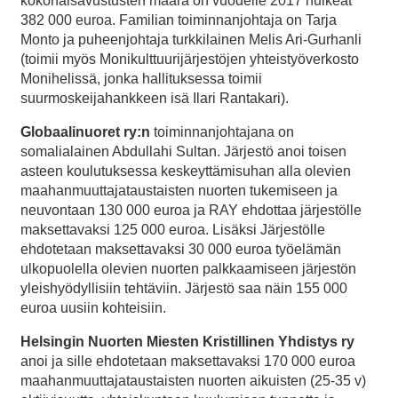
kokonaisavustusten määrä on vuodelle 2017 huikeat
382 000 euroa. Familian toiminnanjohtaja on Tarja
Monto ja puheenjohtaja turkkilainen Melis Ari-Gurhanli
(toimii myös Monikulttuurijärjestöjen yhteistyöverkosto
Monihelissä, jonka hallituksessa toimii
suurmoskeijahankkeen isä Ilari Rantakari).
Globaalinuoret ry:n
toiminnanjohtajana on
somalialainen Abdullahi Sultan. Järjestö anoi toisen
asteen koulutuksessa keskeyttämisuhan alla olevien
maahanmuuttajataustaisten nuorten tukemiseen ja
neuvontaan 130 000 euroa ja RAY ehdottaa järjestölle
maksettavaksi 125 000 euroa. Lisäksi Järjestölle
ehdotetaan maksettavaksi 30 000 euroa työelämän
ulkopuolella olevien nuorten palkkaamiseen järjestön
yleishyödyllisiin tehtäviin. Järjestö saa näin 155 000
euroa uusiin kohteisiin.
Helsingin Nuorten Miesten Kristillinen Yhdistys ry
anoi ja sille ehdotetaan maksettavaksi 170 000 euroa
maahanmuuttajataustaisten nuorten aikuisten (25-35 v)