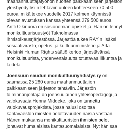
maahanmuuttajatyöhön nuorten palkkaamiseen järjestön
yleishyödyllisiin tehtäviin uuteen kohteeseen 70 500
euroa, mikä tekee vuodelle 2017 kolmen käynnissä
olevan avustuksen kanssa yhteensä 279 500 euroa.
Antti Olkinuora on sosionomian opiskelija. Hän on tehnyt
monikulttuurisuustyöt Tukholmassa
ihmisoikeusrjärjestössä. Järjestöä tukee RAY:n lisäksi
sosiaalivirasto, opetus- ja kulttuuriministeriö ja Arla.
Helsinki Human Rights säätiö kertoo järjestävänsä
monikulttuurista, yhdenvertaisuutta totuttavaa liikuntaa ja
taideta.
Joensuun seudun monikulttuuriyhdistys ry
on
saamassa 25 280 euroa maahanmuuttajien
palkkaamiseen järjestön tehtäviin. Järjestön
toiminnanjohtaja on joensuulainen yhteisöpedagogi ja
valokuvaaja Henna Middeke, joka on
tunnettu
valokuvausprojektista, jossa halusi osoittaa
kantaväestön miesten pelottavuuden naisia vastaan.
Hänen mukaansa monikulttuuristen
ihmisten pelot
johtuvat humalaisista kantasuomalaisista. Nyt hän saa