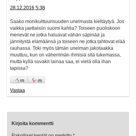
28.12.2016 5:38
Saako monikulttuurisuuden unelmasta kieltäytyä. Jos
vaikka jaettaisiin suomi kahtia? Toiseen puoliskoon
menevät ne jotka haluavat vähän säpinää ja
jännitystä elämäänsä ja toiseen ne jotka tahtovat elää
rauhassa. Toki myös tämän unelman jakotaakka
muuttuu, kun on vähemmän ihmisiä sitä tukemassa,
mutta kyllä suvakit lainaa saa, ei vielä olla ihan
tapissa?
(
0
)
(
0
)
Vastaa
Kirjoita kommentti
Pakolliset kentät on merkitty
*