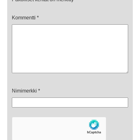
Kommentti
*
Nimimerkki
*