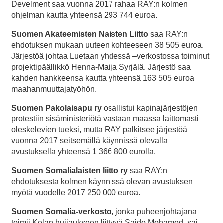
Develment saa vuonna 2017 rahaa RAY:n kolmen
ohjelman kautta yhteensä 293 744 euroa.
Suomen Akateemisten Naisten Liitto
saa RAY:n
ehdotuksen mukaan uuteen kohteeseen 38 505 euroa.
Järjestöä johtaa Luetaan yhdessä –verkostossa toiminut
projektipäällikkö Henna-Maija Syrjälä. Järjestö saa
kahden hankkeensa kautta yhteensä 163 505 euroa
maahanmuuttajatyöhön.
Suomen Pakolaisapu ry
osallistui kapinajärjestöjen
protestiin sisäministeriötä vastaan maassa laittomasti
oleskelevien tueksi, mutta RAY palkitsee järjestöä
vuonna 2017 seitsemällä käynnissä olevalla
avustuksella yhteensä 1 366 800 eurolla.
Suomen Somalialaisten liitto ry
saa RAY:n
ehdotuksesta kolmen käynnissä olevan avustuksen
myötä vuodelle 2017 250 000 euroa.
Suomen Somalia-verkosto
, jonka puheenjohtajana
toimii Kelan huijaukseen liittyvä Saido Mohamed, sai