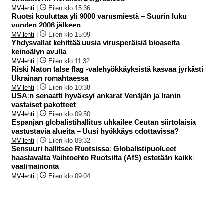
MV-lehti
|
Eilen klo 15:36
Ruotsi kouluttaa yli 9000 varusmiestä – Suurin luku
vuoden 2006 jälkeen
MV-lehti
|
Eilen klo 15:09
Yhdysvallat kehittää uusia virusperäisiä bioaseita
keinoälyn avulla
MV-lehti
|
Eilen klo 11:32
Riski Naton false flag -valehyökkäyksistä kasvaa jyrkästi
Ukrainan romahtaessa
MV-lehti
|
Eilen klo 10:38
USA:n senaatti hyväksyi ankarat Venäjän ja Iranin
vastaiset pakotteet
MV-lehti
|
Eilen klo 09:50
Espanjan globalistihallitus uhkailee Ceutan siirtolaisia
vastustavia alueita – Uusi hyökkäys odottavissa?
MV-lehti
|
Eilen klo 09:32
Sensuuri hallitsee Ruotsissa: Globalistipuolueet
haastavalta Vaihtoehto Ruotsilta (AfS) estetään kaikki
vaalimainonta
MV-lehti
|
Eilen klo 09:04