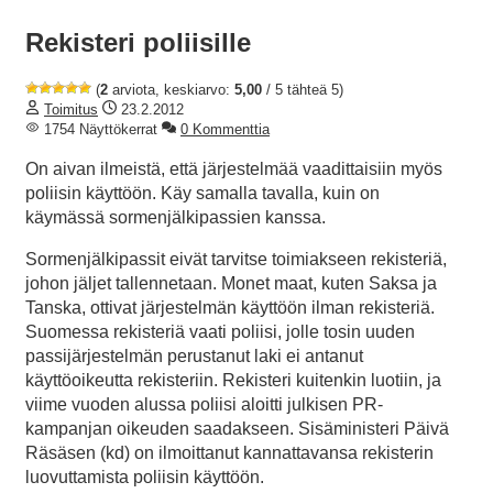
Rekisteri poliisille
(
2
arviota, keskiarvo:
5,00
/ 5 tähteä 5)
Toimitus
23.2.2012
1754 Näyttökerrat
0 Kommenttia
On aivan ilmeistä, että järjestelmää vaadittaisiin myös
poliisin käyttöön. Käy samalla tavalla, kuin on
käymässä sormenjälkipassien kanssa.
Sormenjälkipassit eivät tarvitse toimiakseen rekisteriä,
johon jäljet tallennetaan. Monet maat, kuten Saksa ja
Tanska, ottivat järjestelmän käyttöön ilman rekisteriä.
Suomessa rekisteriä vaati poliisi, jolle tosin uuden
passijärjestelmän perustanut laki ei antanut
käyttöoikeutta rekisteriin. Rekisteri kuitenkin luotiin, ja
viime vuoden alussa poliisi aloitti julkisen PR-
kampanjan oikeuden saadakseen. Sisäministeri Päivä
Räsäsen (kd) on ilmoittanut kannattavansa rekisterin
luovuttamista poliisin käyttöön.