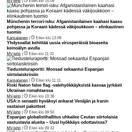
MV-lehti
|
Eilen klo 15:09
Münchenin terrori-isku: Afganistanilainen kaahasi kaasu
pohjassa ja Koraani kädessä väkijoukkoon – elinkautinen
tuomio
Kansalainen
|
Eilen klo 13:08
Yhdysvallat kehittää uusia virusperäisiä bioaseita
keinoälyn avulla
MV-lehti
|
Eilen klo 11:32
Tiedusteluraportti: Mossad sekaantui Espanjan
siirtolaiskriisiin
Kansalainen
|
Eilen klo 11:11
Riski Naton false flag -valehyökkäyksistä kasvaa jyrkästi
Ukrainan romahtaessa
MV-lehti
|
Eilen klo 10:38
USA:n senaatti hyväksyi ankarat Venäjän ja Iranin
vastaiset pakotteet
MV-lehti
|
Eilen klo 09:50
Espanjan globalistihallitus uhkailee Ceutan siirtolaisia
vastustavia alueita – Uusi hyökkäys odottavissa?
MV-lehti
|
Eilen klo 09:32