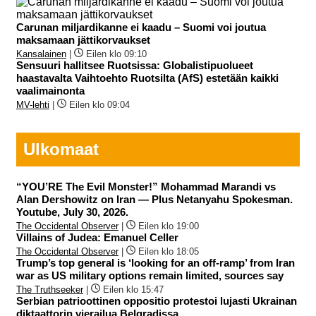
Carunan miljardikanne ei kaadu – Suomi voi joutua
maksamaan jättikorvaukset
Kansalainen
|
Eilen klo 09:10
Sensuuri hallitsee Ruotsissa: Globalistipuolueet
haastavalta Vaihtoehto Ruotsilta (AfS) estetään kaikki
vaalimainonta
MV-lehti
|
Eilen klo 09:04
Ulkomaat
“YOU’RE The Evil Monster!” Mohammad Marandi vs
Alan Dershowitz on Iran — Plus Netanyahu Spokesman.
Youtube, July 30, 2026.
The Occidental Observer
|
Eilen klo 19:00
Villains of Judea: Emanuel Celler
The Occidental Observer
|
Eilen klo 18:05
Trump’s top general is ‘looking for an off-ramp’ from Iran
war as US military options remain limited, sources say
The Truthseeker
|
Eilen klo 15:47
Serbian patrioottinen oppositio protestoi lujasti Ukrainan
diktaattorin vierailua Belgradissa