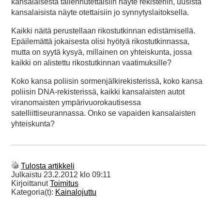
kansalaisesta tallennutettaisiin näyte rekisteriin, uusista
kansalaisista näyte otettaisiin jo synnytyslaitoksella.
Kaikki näitä perustellaan rikostutkinnan edistämisellä.
Epäilemättä jokaisesta olisi hyötyä rikostutkinnassa,
mutta on syytä kysyä, millainen on yhteiskunta, jossa
kaikki on alistettu rikostutkinnan vaatimuksille?
Koko kansa poliisin sormenjälkirekisterissä, koko kansa
poliisin DNA-rekisterissä, kaikki kansalaisten autot
viranomaisten ympärivuorokautisessa
satelliittiseurannassa. Onko se vapaiden kansalaisten
yhteiskunta?
Tulosta artikkeli
Julkaistu
23.2.2012 klo 09:11
Kirjoittanut
Toimitus
Kategoria(t):
Kainalojuttu