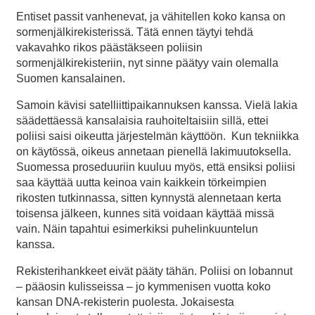
Entiset passit vanhenevat, ja vähitellen koko kansa on
sormenjälkirekisterissä. Tätä ennen täytyi tehdä
vakavahko rikos päästäkseen poliisin
sormenjälkirekisteriin, nyt sinne päätyy vain olemalla
Suomen kansalainen.
Samoin kävisi satelliittipaikannuksen kanssa. Vielä lakia
säädettäessä kansalaisia rauhoiteltaisiin sillä, ettei
poliisi saisi oikeutta järjestelmän käyttöön. Kun tekniikka
on käytössä, oikeus annetaan pienellä lakimuutoksella.
Suomessa proseduuriin kuuluu myös, että ensiksi poliisi
saa käyttää uutta keinoa vain kaikkein törkeimpien
rikosten tutkinnassa, sitten kynnystä alennetaan kerta
toisensa jälkeen, kunnes sitä voidaan käyttää missä
vain. Näin tapahtui esimerkiksi puhelinkuuntelun
kanssa.
Rekisterihankkeet eivät pääty tähän. Poliisi on lobannut
– pääosin kulisseissa – jo kymmenisen vuotta koko
kansan DNA-rekisterin puolesta. Jokaisesta