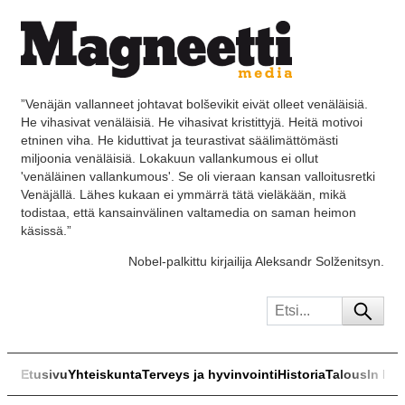
”Venäjän vallanneet johtavat bolševikit eivät olleet venäläisiä.
He vihasivat venäläisiä. He vihasivat kristittyjä. Heitä motivoi
etninen viha. He kiduttivat ja teurastivat säälimättömästi
miljoonia venäläisiä. Lokakuun vallankumous ei ollut
'venäläinen vallankumous'. Se oli vieraan kansan valloitusretki
Venäjällä. Lähes kukaan ei ymmärrä tätä vieläkään, mikä
todistaa, että kansainvälinen valtamedia on saman heimon
käsissä.”
Nobel-palkittu kirjailija Aleksandr Solženitsyn.
Etusivu
Yhteiskunta
Terveys ja hyvinvointi
Historia
Talous
In Eng