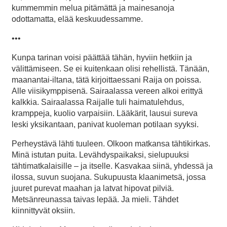
kummemmin melua pitämättä ja mainesanoja
odottamatta, elää keskuudessamme.
•••
Kunpa tarinan voisi päättää tähän, hyviin hetkiin ja
välittämiseen. Se ei kuitenkaan olisi rehellistä. Tänään,
maanantai-iltana, tätä kirjoittaessani Raija on poissa.
Alle viisikymppisenä. Sairaalassa vereen alkoi erittyä
kalkkia. Sairaalassa Raijalle tuli haimatulehdus,
kramppeja, kuolio varpaisiin. Lääkärit, lausui sureva
leski yksikantaan, panivat kuoleman potilaan syyksi.
Perheystävä lähti tuuleen. Olkoon matkansa tähtikirkas.
Minä istutan puita. Levähdyspaikaksi, sielupuuksi
tähtimatkalaisille – ja itselle. Kasvakaa siinä, yhdessä ja
ilossa, suvun suojana. Sukupuusta klaanimetsä, jossa
juuret purevat maahan ja latvat hipovat pilviä.
Metsänreunassa taivas lepää. Ja mieli. Tähdet
kiinnittyvät oksiin.