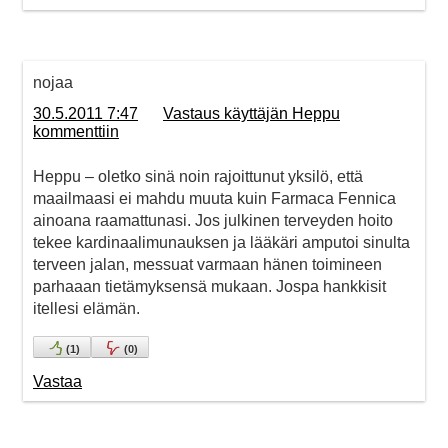
nojaa
30.5.2011 7:47
Vastaus käyttäjän Heppu
kommenttiin
Heppu – oletko sinä noin rajoittunut yksilö, että
maailmaasi ei mahdu muuta kuin Farmaca Fennica
ainoana raamattunasi. Jos julkinen terveyden hoito
tekee kardinaalimunauksen ja lääkäri amputoi sinulta
terveen jalan, messuat varmaan hänen toimineen
parhaaan tietämyksensä mukaan. Jospa hankkisit
itellesi elämän.
(
1
)
(
0
)
Vastaa