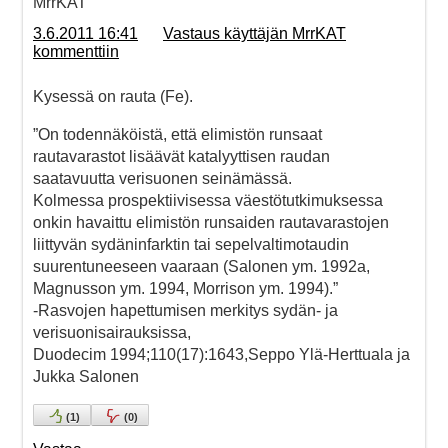
MrrKAT
3.6.2011 16:41
Vastaus käyttäjän MrrKAT
kommenttiin
Kysessä on rauta (Fe).
”On todennäköistä, että elimistön runsaat
rautavarastot lisäävät katalyyttisen raudan
saatavuutta verisuonen seinämässä.
Kolmessa prospektiivisessa väestötutkimuksessa
onkin havaittu elimistön runsaiden rautavarastojen
liittyvän sydäninfarktin tai sepelvaltimotaudin
suurentuneeseen vaaraan (Salonen ym. 1992a,
Magnusson ym. 1994, Morrison ym. 1994).”
-Rasvojen hapettumisen merkitys sydän- ja
verisuonisairauksissa,
Duodecim 1994;110(17):1643,Seppo Ylä-Herttuala ja
Jukka Salonen
(
1
)
(
0
)