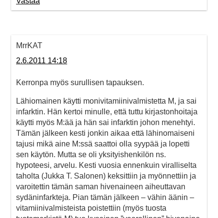
Vastaa
MrrKAT
2.6.2011 14:18
Kerronpa myös surullisen tapauksen.
Lähiomainen käytti monivitamiinivalmistetta M, ja sai
infarktin. Hän kertoi minulle, että tuttu kirjastonhoitaja
käytti myös M:ää ja hän sai infarktin johon menehtyi.
Tämän jälkeen kesti jonkin aikaa että lähinomaiseni
tajusi mikä aine M:ssä saattoi olla syypää ja lopetti
sen käytön. Mutta se oli yksityishenkilön ns.
hypoteesi, arvelu. Kesti vuosia ennenkuin viralliselta
taholta (Jukka T. Salonen) keksittiin ja myönnettiin ja
varoitettin tämän saman hivenaineen aiheuttavan
sydäninfarkteja. Pian tämän jälkeen – vähin äänin –
vitamiinivalmisteista poistettiin (myös tuosta