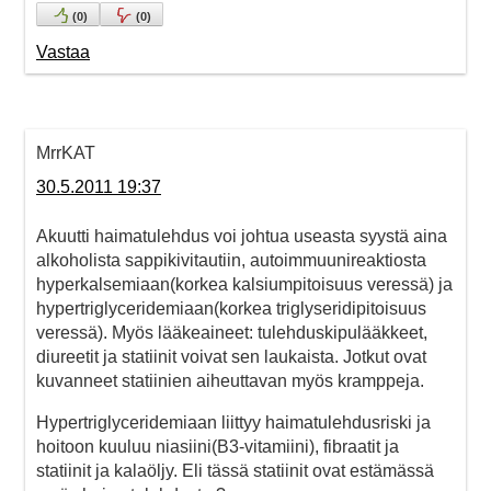
(
0
)
(
0
)
Vastaa
MrrKAT
30.5.2011 19:37
Akuutti haimatulehdus voi johtua useasta syystä aina
alkoholista sappikivitautiin, autoimmuunireaktiosta
hyperkalsemiaan(korkea kalsiumpitoisuus veressä) ja
hypertriglyceridemiaan(korkea triglyseridipitoisuus
veressä). Myös lääkeaineet: tulehduskipulääkkeet,
diureetit ja statiinit voivat sen laukaista. Jotkut ovat
kuvanneet statiinien aiheuttavan myös kramppeja.
Hypertriglyceridemiaan liittyy haimatulehdusriski ja
hoitoon kuuluu niasiini(B3-vitamiini), fibraatit ja
statiinit ja kalaöljy. Eli tässä statiinit ovat estämässä