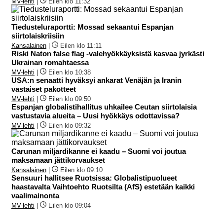
MV-lehti
|
Eilen klo 11:32
Tiedusteluraportti: Mossad sekaantui Espanjan
siirtolaiskriisiin
Kansalainen
|
Eilen klo 11:11
Riski Naton false flag -valehyökkäyksistä kasvaa jyrkästi
Ukrainan romahtaessa
MV-lehti
|
Eilen klo 10:38
USA:n senaatti hyväksyi ankarat Venäjän ja Iranin
vastaiset pakotteet
MV-lehti
|
Eilen klo 09:50
Espanjan globalistihallitus uhkailee Ceutan siirtolaisia
vastustavia alueita – Uusi hyökkäys odottavissa?
MV-lehti
|
Eilen klo 09:32
Carunan miljardikanne ei kaadu – Suomi voi joutua
maksamaan jättikorvaukset
Kansalainen
|
Eilen klo 09:10
Sensuuri hallitsee Ruotsissa: Globalistipuolueet
haastavalta Vaihtoehto Ruotsilta (AfS) estetään kaikki
vaalimainonta
MV-lehti
|
Eilen klo 09:04