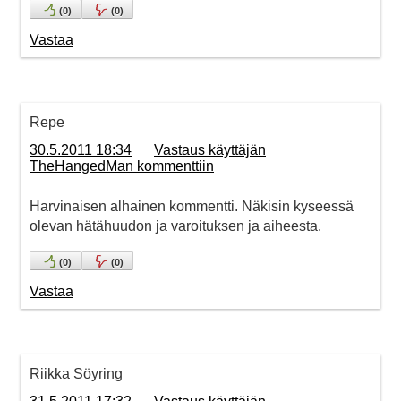
(
0
)
(
0
)
Vastaa
Repe
30.5.2011 18:34
Vastaus käyttäjän
TheHangedMan kommenttiin
Harvinaisen alhainen kommentti. Näkisin kyseessä
olevan hätähuudon ja varoituksen ja aiheesta.
(
0
)
(
0
)
Vastaa
Riikka Söyring