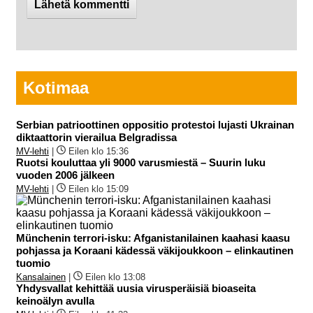
Kotimaa
Serbian patrioottinen oppositio protestoi lujasti Ukrainan
diktaattorin vierailua Belgradissa
MV-lehti
|
Eilen klo 15:36
Ruotsi kouluttaa yli 9000 varusmiestä – Suurin luku
vuoden 2006 jälkeen
MV-lehti
|
Eilen klo 15:09
Münchenin terrori-isku: Afganistanilainen kaahasi kaasu
pohjassa ja Koraani kädessä väkijoukkoon – elinkautinen
tuomio
Kansalainen
|
Eilen klo 13:08
Yhdysvallat kehittää uusia virusperäisiä bioaseita
keinoälyn avulla