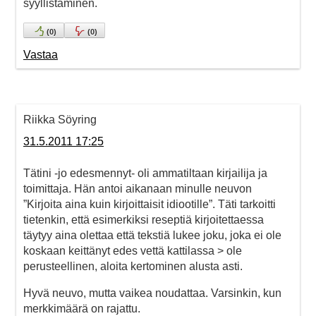
syyllistäminen.
(
0
)
(
0
)
Vastaa
Riikka Söyring
31.5.2011 17:25
Tätini -jo edesmennyt- oli ammatiltaan kirjailija ja
toimittaja. Hän antoi aikanaan minulle neuvon
”Kirjoita aina kuin kirjoittaisit idiootille”. Täti tarkoitti
tietenkin, että esimerkiksi reseptiä kirjoitettaessa
täytyy aina olettaa että tekstiä lukee joku, joka ei ole
koskaan keittänyt edes vettä kattilassa > ole
perusteellinen, aloita kertominen alusta asti.
Hyvä neuvo, mutta vaikea noudattaa. Varsinkin, kun
merkkimäärä on rajattu.