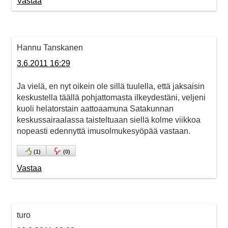
Vastaa
Hannu Tanskanen
3.6.2011 16:29
Ja vielä, en nyt oikein ole sillä tuulella, että jaksaisin
keskustella täällä pohjattomasta ilkeydestäni, veljeni
kuoli helatorstain aattoaamuna Satakunnan
keskussairaalassa taisteltuaan siellä kolme viikkoa
nopeasti edennyttä imusolmukesyöpää vastaan.
(
1
)
(
0
)
Vastaa
turo