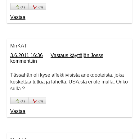
(
1
)
(
0
)
Vastaa
MrrKAT
3.6.2011 16:36
Vastaus käyttäjän Josss
kommenttiin
Tässähän oli kyse affektiivisista anekdooteista, joka
koskettaa tuttua ja läheltä. USA:sta ei ole mulla. Onko
sulla ?
(
1
)
(
0
)
Vastaa