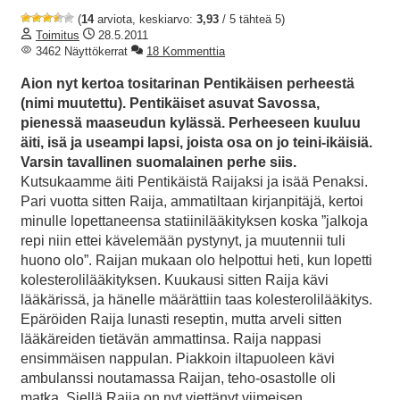
(
14
arviota, keskiarvo:
3,93
/ 5 tähteä 5)
Toimitus
28.5.2011
3462 Näyttökerrat
18 Kommenttia
Aion nyt kertoa tositarinan Pentikäisen perheestä
(nimi muutettu). Pentikäiset asuvat Savossa,
pienessä maaseudun kylässä. Perheeseen kuuluu
äiti, isä ja useampi lapsi, joista osa on jo teini-ikäisiä.
Varsin tavallinen suomalainen perhe siis.
Kutsukaamme äiti Pentikäistä Raijaksi ja isää Penaksi.
Pari vuotta sitten Raija, ammatiltaan kirjanpitäjä, kertoi
minulle lopettaneensa statiinilääkityksen koska ”jalkoja
repi niin ettei kävelemään pystynyt, ja muutennii tuli
huono olo”. Raijan mukaan olo helpottui heti, kun lopetti
kolesterolilääkityksen. Kuukausi sitten Raija kävi
lääkärissä, ja hänelle määrättiin taas kolesterolilääkitys.
Epäröiden Raija lunasti reseptin, mutta arveli sitten
lääkäreiden tietävän ammattinsa. Raija nappasi
ensimmäisen nappulan. Piakkoin iltapuoleen kävi
ambulanssi noutamassa Raijan, teho-osastolle oli
matka. Siellä Raija on nyt viettänyt viimeisen