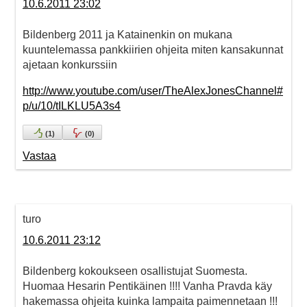
10.6.2011 23:02
Bildenberg 2011 ja Katainenkin on mukana
kuuntelemassa pankkiirien ohjeita miten kansakunnat
ajetaan konkurssiin
http://www.youtube.com/user/TheAlexJonesChannel#
p/u/10/tILKLU5A3s4
(
1
)
(
0
)
Vastaa
turo
10.6.2011 23:12
Bildenberg kokoukseen osallistujat Suomesta.
Huomaa Hesarin Pentikäinen !!!! Vanha Pravda käy
hakemassa ohjeita kuinka lampaita paimennetaan !!!