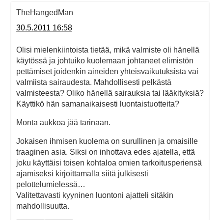
TheHangedMan
30.5.2011 16:58
Olisi mielenkiintoista tietää, mikä valmiste oli hänellä
käytössä ja johtuiko kuolemaan johtaneet elimistön
pettämiset joidenkin aineiden yhteisvaikutuksista vai
valmiista sairaudesta. Mahdollisesti pelkästä
valmisteesta? Oliko hänellä sairauksia tai lääkityksiä?
Käyttikö hän samanaikaisesti luontaistuotteita?
Monta aukkoa jää tarinaan.
Jokaisen ihmisen kuolema on surullinen ja omaisille
traaginen asia. Siksi on inhottava edes ajatella, että
joku käyttäisi toisen kohtaloa omien tarkoitusperiensä
ajamiseksi kirjoittamalla siitä julkisesti
pelottelumielessä…
Valitettavasti kyyninen luontoni ajatteli sitäkin
mahdollisuutta.