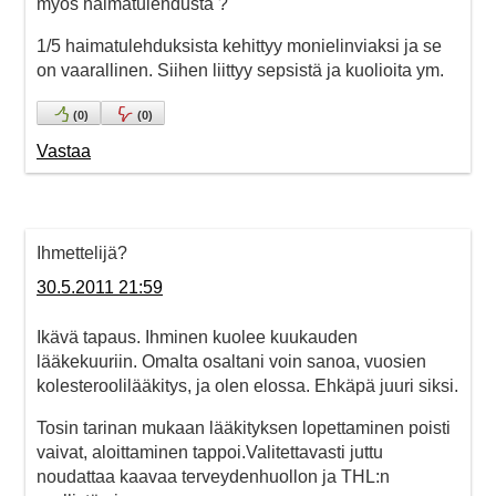
myös haimatulehdusta ?
1/5 haimatulehduksista kehittyy monielinviaksi ja se
on vaarallinen. Siihen liittyy sepsistä ja kuolioita ym.
(
0
)
(
0
)
Vastaa
Ihmettelijä?
30.5.2011 21:59
Ikävä tapaus. Ihminen kuolee kuukauden
lääkekuuriin. Omalta osaltani voin sanoa, vuosien
kolesteroolilääkitys, ja olen elossa. Ehkäpä juuri siksi.
Tosin tarinan mukaan lääkityksen lopettaminen poisti
vaivat, aloittaminen tappoi.Valitettavasti juttu
noudattaa kaavaa terveydenhuollon ja THL:n