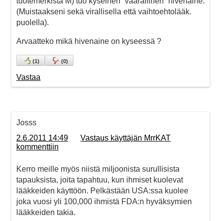
tuotemerkistä M) tuo kyseinen ”vaarallinen” hivenaine.
(Muistaakseni sekä virallisella että vaihtoehtolääk.
puolella).
Arvaatteko mikä hivenaine on kyseessä ?
(
1
)
(
0
)
Vastaa
Josss
2.6.2011 14:49
Vastaus käyttäjän MrrKAT
kommenttiin
Kerro meille myös niistä miljoonista surullisista
tapauksista, joita tapahtuu, kun ihmiset kuolevat
lääkkeiden käyttöön. Pelkästään USA:ssa kuolee
joka vuosi yli 100,000 ihmistä FDA:n hyväksymien
lääkkeiden takia.