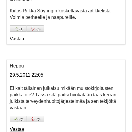
Kiitos Riikka Söyringin koskettavasta artikkelista.
Voimia perheelle ja naapureille.
(
1
)
(
0
)
Vastaa
Heppu
29.5.2011 22:05
Ei kait tällainen julkaisu mikään muistokirjoitusten
paikka ole? Tässä sitä paitsi hyökätään taas kerran
julkista terveydenhuoltojärjestelmää ja sen tekijöitä
vastaan.
(
0
)
(
0
)
Vastaa