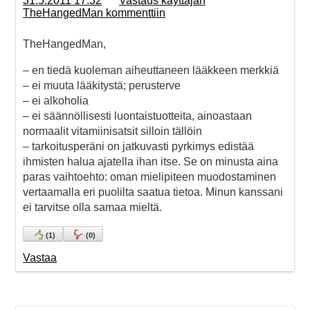
31.5.2011 17:32
Vastaus käyttäjän
TheHangedMan kommenttiin
TheHangedMan,
– en tiedä kuoleman aiheuttaneen lääkkeen merkkiä
– ei muuta lääkitystä; perusterve
– ei alkoholia
– ei säännöllisesti luontaistuotteita, ainoastaan
normaalit vitamiinisatsit silloin tällöin
– tarkoitusperäni on jatkuvasti pyrkimys edistää
ihmisten halua ajatella ihan itse. Se on minusta aina
paras vaihtoehto: oman mielipiteen muodostaminen
vertaamalla eri puolilta saatua tietoa. Minun kanssani
ei tarvitse olla samaa mieltä.
(
1
)
(
0
)
Vastaa