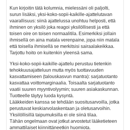
Kun kirjoitin tätä kolumnia, mielessäni oli paljolti,
surun lisäksi, yksi-koko-sopii-kaikille-ajattelutavan
vaarallisuus: siinä ajattelussa unohtuu helposti, että
ihminen on yksilö joka reagoi yksilöllisesti ja että
toisen oire on toisen normaalitila. Esimerkiksi jollain
ihmisellä on aina matala verenpaine, jopa niin matala
että toisella ihmisellä se merkitsisi sairaalakeikkaa.
Tarjottu hoito on kuitenkin yleensä sama.
Yksi-koko-sopii-kaikille-ajattelu perustuu tietenkin
tehokkuusajatteluun mutta myös tuottavuuden
kasvattamiseen (talouskasvun mantra): sarjatuotanto
kasvattaa voittomarginaalia. Toisaalta sarjatuotanto
vaatii suuren myyntivolyymin; suuren asiakaskunnan.
Tuotteelle täytyy luoda kysyntä.
Lääkkeiden kanssa se tehdään suositusarvoilla, jotka
perustuvat keskiarvolaskentaan ja oletusarvoihin.
Yksilöllisillä taipumuksilla ei ole siinä tilaa.
Tähän ongelmaan ovat jotkut arvostetut lääketieteen
ammattilaiset kiinnittäneetkin huomiota.