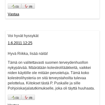
(
1
)
(
0
)
Vastaa
Voi hyvät hyssykät
1.6.2011 12:25
Hyvä Riikka, lisää näitä!
Tämä on valitettavasti suomen terveydenhuollon
nykypäivää. Määrätään kolestrolilääkkeitä, vaikkei
niden käytölle ole mitään perusteluja. Tämä koko
kolestrolihysteria on sitä terveystahoilta tulevaa
pelottelua. Kiitokset tästä P. Puskalle ja sille
Pohjoiskarjalatutkimukselle, joka oli täyttä huuhaata.
(
1
)
(
0
)