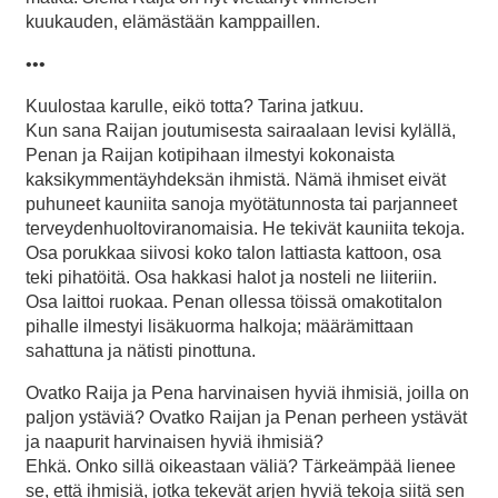
kuukauden, elämästään kamppaillen.
•••
Kuulostaa karulle, eikö totta? Tarina jatkuu.
Kun sana Raijan joutumisesta sairaalaan levisi kylällä,
Penan ja Raijan kotipihaan ilmestyi kokonaista
kaksikymmentäyhdeksän ihmistä. Nämä ihmiset eivät
puhuneet kauniita sanoja myötätunnosta tai parjanneet
terveydenhuoltoviranomaisia. He tekivät kauniita tekoja.
Osa porukkaa siivosi koko talon lattiasta kattoon, osa
teki pihatöitä. Osa hakkasi halot ja nosteli ne liiteriin.
Osa laittoi ruokaa. Penan ollessa töissä omakotitalon
pihalle ilmestyi lisäkuorma halkoja; määrämittaan
sahattuna ja nätisti pinottuna.
Ovatko Raija ja Pena harvinaisen hyviä ihmisiä, joilla on
paljon ystäviä? Ovatko Raijan ja Penan perheen ystävät
ja naapurit harvinaisen hyviä ihmisiä?
Ehkä. Onko sillä oikeastaan väliä? Tärkeämpää lienee
se, että ihmisiä, jotka tekevät arjen hyviä tekoja siitä sen