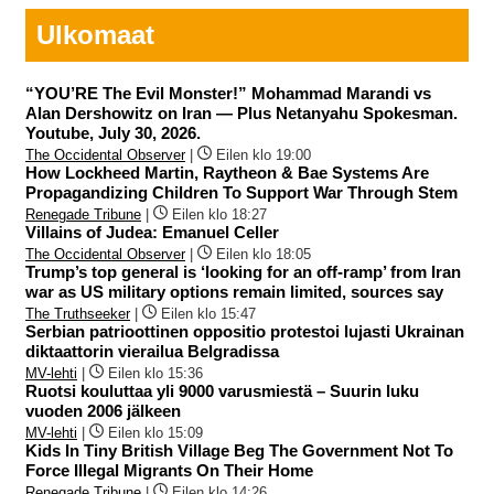
Ulkomaat
“YOU’RE The Evil Monster!” Mohammad Marandi vs
Alan Dershowitz on Iran — Plus Netanyahu Spokesman.
Youtube, July 30, 2026.
The Occidental Observer
|
Eilen klo 19:00
How Lockheed Martin, Raytheon & Bae Systems Are
Propagandizing Children To Support War Through Stem
Renegade Tribune
|
Eilen klo 18:27
Villains of Judea: Emanuel Celler
The Occidental Observer
|
Eilen klo 18:05
Trump’s top general is ‘looking for an off-ramp’ from Iran
war as US military options remain limited, sources say
The Truthseeker
|
Eilen klo 15:47
Serbian patrioottinen oppositio protestoi lujasti Ukrainan
diktaattorin vierailua Belgradissa
MV-lehti
|
Eilen klo 15:36
Ruotsi kouluttaa yli 9000 varusmiestä – Suurin luku
vuoden 2006 jälkeen
MV-lehti
|
Eilen klo 15:09
Kids In Tiny British Village Beg The Government Not To
Force Illegal Migrants On Their Home
Renegade Tribune
|
Eilen klo 14:26