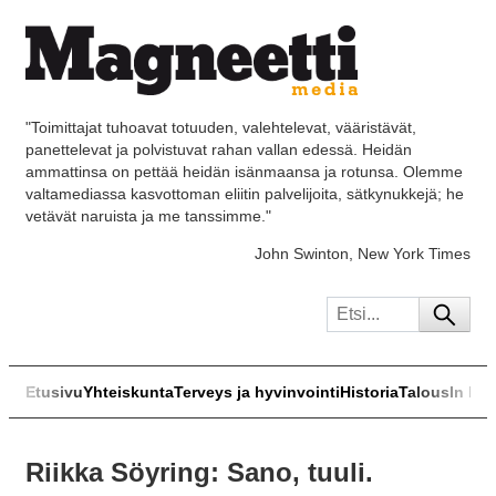
"Toimittajat tuhoavat totuuden, valehtelevat, vääristävät,
panettelevat ja polvistuvat rahan vallan edessä. Heidän
ammattinsa on pettää heidän isänmaansa ja rotunsa. Olemme
valtamediassa kasvottoman eliitin palvelijoita, sätkynukkejä; he
vetävät naruista ja me tanssimme."
John Swinton, New York Times
Etusivu
Yhteiskunta
Terveys ja hyvinvointi
Historia
Talous
In Eng
Riikka Söyring: Sano, tuuli.