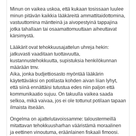
Minun on vaikea uskoa, että kukaan tosissaan luulee
minun pitävän kaikkia lääkäreitä ammattitaidottomina,
vastuuttomina mäntteinä ja aivopestyinä tappajina
jotka tahallaan tai osaamattomuuttaan aiheuttavat
kärsimystä.
Lääkärit ovat tehokkuusajattelun uhreja hekin:
jatkuvasti vaaditaan tuottavuutta,
kustannustehokkuutta, supistuksia henkilökunnan
määrään tmv.
Aika, jonka budjettiosasto myöntää lääkärin
käytettäväksi on potilasta kohden aivan liian lyhyt,
että siinä ennättäisi tutustua edes niin paljon että
kommunikaatio sujuu. On takuulla vaikea saada
selkoa, mikä vaivaa, jos ei ole tottunut potilaan tapaan
ilmaista itseään.
Ongelma on ajattelutavoissamme: taloustermeillä
mitattavan tehokkuusharhan vääristämä moraalinen
ja eettinen vinoutuma, eräänlainen fiskaali fimoosi.