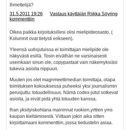
Ihmettelijä?
31.5.2011 19:26
Vastaus käyttäjän Riikka Söyring
kommenttiin
Oikea paikka kirjoituksillesi olisi mielipideosasto. (
Kolumnit ovat tietysti erikseen).
Yleensä uutisjutuissa ei toimittajan mielipide ole
näkyvästi esillä. Tosin eiväthän ne varsinaisesti
useinkaan sinun ole, copypastaat vain näkemyksiäsi
tukevia asioita nippuun.
Muuten jos olet magnmeettimedian toimittaja, otapa
toimituksen kokouksessa puheeksi yksi journalismin
perusjuttu: totuudellisuus. Nämä codex-jutut sotkevat
asioita, ja eivät pidä yhtä totuuden kanssa.
Ihan yksityiskohtana maininnat ruokien,yrttien yms
kaupan kieltämisestä. Viittaan jokin aika sitten
kirjoittamaani kommenttiin, jossa tiedustelin asiaa.