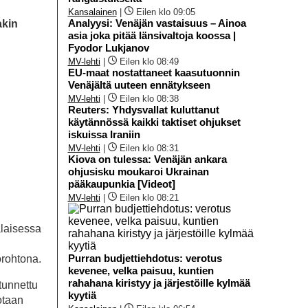
Kansalainen
|
Eilen klo 09:05
Analyysi: Venäjän vastaisuus – Ainoa
akin
asia joka pitää länsivaltoja koossa |
Fyodor Lukjanov
MV-lehti
|
Eilen klo 08:49
EU-maat nostattaneet kaasutuonnin
Venäjältä uuteen ennätykseen
MV-lehti
|
Eilen klo 08:38
Reuters: Yhdysvallat kuluttanut
käytännössä kaikki taktiset ohjukset
iskuissa Iraniin
MV-lehti
|
Eilen klo 08:31
Kiova on tulessa: Venäjän ankara
ohjusisku moukaroi Ukrainan
pääkaupunkia [Videot]
MV-lehti
|
Eilen klo 08:21
alaisessa
Purran budjettiehdotus: verotus
orohtona.
kevenee, velka paisuu, kuntien
rahahana kiristyy ja järjestöille kylmää
tunnettu
kyytiä
rotaan