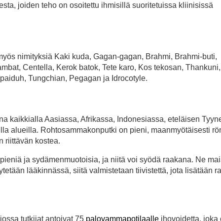
sta, joiden teho on osoitettu ihmisillä suoritetuissa kliinisissä
myös nimityksiä Kaki kuda, Gagan-gagan, Brahmi, Brahmi-buti,
bat, Centella, Kerok batok, Tete karo, Kos tekosan, Thankuni,
paiduh, Tungchian, Pegagan ja Idrocotyle.
a kaikkialla Aasiassa, Afrikassa, Indonesiassa, eteläisen Tyy
illa alueilla. Rohtosammakonputki on pieni, maanmyötäisesti rö
 riittävän kostea.
pieniä ja sydämenmuotoisia, ja niitä voi syödä raakana. Ne mai
tään lääkinnässä, siitä valmistetaan tiivistettä, jota lisätään r
 jossa tutkijat antoivat 75
palovammapotilaalle
ihovoidetta, joka 