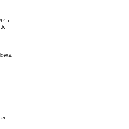
 2015
ide
idetta,
ujen