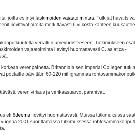
a, joilla esiintyi
laskimoiden vajaatoimintaa
. Tutkijat havaitsivat
it lievittivät oireita merkittävästi 6 viikosta kahteen kuukaute
onputkiuutetta verrattiinlumeyhdisteeseen. Tutkimukseen osall
Laskimoiden vajaatoiminta lievittyi huomattavasti C. asiatica -
ssä.
korkeaa verenpainetta. Britannialaisen Imperial Collegen tutk
ntoivat potilaille päivittäin 60-120 milligrammaa rohtosammakonput
ävästi, veren virtaus ja verikaasuarvot paranivat.
us eli
ödeema
lievittyi huomattavasti. Muissa tutkimuksissa saat
gen vuonna 2001 suorittamassa tutkimuksessa rohtosammakonput
ta.