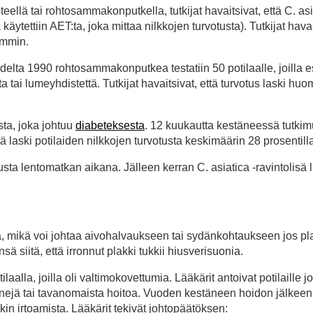
eellä tai rohtosammakonputkella, tutkijat havaitsivat, että C. asi
 käytettiin AET:ta, joka mittaa nilkkojen turvotusta). Tutkijat havai
immin.
elta 1990 rohtosammakonputkea testatiin 50 potilaalle, joilla es
ta tai lumeyhdistettä. Tutkijat havaitsivat, että turvotus laski huo
sta, joka johtuu
diabeteksesta
. 12 kuukautta kestäneessä tutki
ä laski potilaiden nilkkojen turvotusta keskimäärin 28 prosentill
sta lentomatkan aikana. Jälleen kerran C. asiatica -ravintolisä 
a, mikä voi johtaa aivohalvaukseen tai sydänkohtaukseen jos pl
ä siitä, että irronnut plakki tukkii hiusverisuonia.
tilaalla, joilla oli valtimokovettumia. Lääkärit antoivat potilaille 
eenejä tai tavanomaista hoitoa. Vuoden kestäneen hoidon jälkeen 
akin irtoamista. Lääkärit tekivät johtopäätöksen: