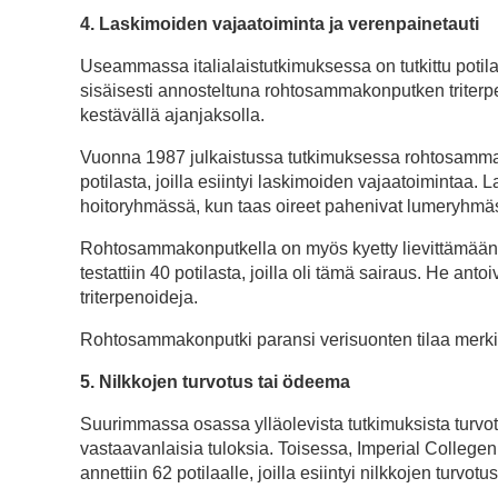
4. Laskimoiden vajaatoiminta ja verenpainetauti
Useammassa italialaistutkimuksessa on tutkittu potilait
sisäisesti annosteltuna rohtosammakonputken triterpeen
kestävällä ajanjaksolla.
Vuonna 1987 julkaistussa tutkimuksessa rohtosammak
potilasta, joilla esiintyi laskimoiden vajaatoimintaa. 
hoitoryhmässä, kun taas oireet pahenivat lumeryhmä
Rohtosammakonputkella on myös kyetty lievittämään 
testattiin 40 potilasta, joilla oli tämä sairaus. He a
triterpenoideja.
Rohtosammakonputki paransi verisuonten tilaa merkitt
5. Nilkkojen turvotus tai ödeema
Suurimmassa osassa ylläolevista tutkimuksista turvot
vastaavanlaisia tuloksia. Toisessa, Imperial Colle
annettiin 62 potilaalle, joilla esiintyi nilkkojen turvotus