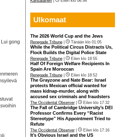
Kansalainen
|
Eilen klo 06:54
Ulkomaat
The 2026 World Cup and the Jews
 Lui gong
Renegade Tribune
|
Tänään klo 01:05
While the Political Circus Distracts Us,
Flock Builds the Digital Police State
Renegade Tribune
|
Eilen klo 18:55
Half Of Foreign Welfare Recipients In
Spain Are Moroccan
nenmeren
Renegade Tribune
|
Eilen klo 18:52
The Grayzone and Nate Bear: Israel
nsyilevä
protects Mexican official wanted for
mass kidnap-murder, along with
accused sex criminals and fraudsters
stuvat
The Occidental Observer
|
Eilen klo 17:32
asvoihin
The Fall of Cambridge University’s DEI
Professor Confirms Every “Racist
Stereotype” His Appointment Tried to
Refute
The Occidental Observer
|
Eilen klo 17:16
It’s Obvious Israel and the US
oli