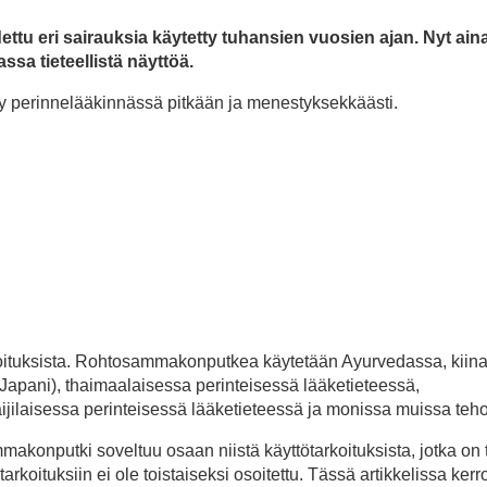
tu eri sairauksia käytetty tuhansien vuosien ajan. Nyt ain
sa tieteellistä näyttöä.
tty perinnelääkinnässä pitkään ja menestyksekkäästi.
rkoituksista. Rohtosammakonputkea käytetään Ayurvedassa, kiin
Japani), thaimaalaisessa perinteisessä lääketieteessä,
ijilaisessa perinteisessä lääketieteessä ja monissa muissa teh
mmakonputki soveltuu osaan niistä käyttötarkoituksista, jotka on 
arkoituksiin ei ole toistaiseksi osoitettu. Tässä artikkelissa ker