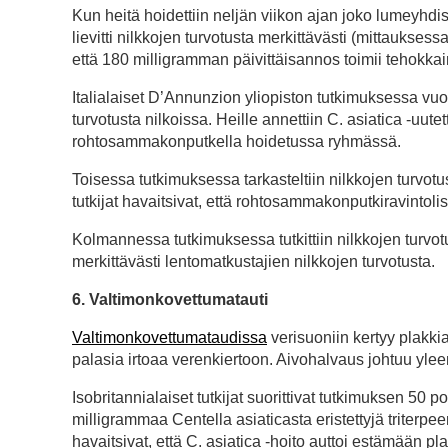
Kun heitä hoidettiin neljän viikon ajan joko lumeyhdist
lievitti nilkkojen turvotusta merkittävästi (mittauksessa
että 180 milligramman päivittäisannos toimii tehokka
Italialaiset D’Annunzion yliopiston tutkimuksessa vuod
turvotusta nilkoissa. Heille annettiin C. asiatica -uutet
rohtosammakonputkella hoidetussa ryhmässä.
Toisessa tutkimuksessa tarkasteltiin nilkkojen turvotu
tutkijat havaitsivat, että rohtosammakonputkiravintolis
Kolmannessa tutkimuksessa tutkittiin nilkkojen turvotu
merkittävästi lentomatkustajien nilkkojen turvotusta.
6. Valtimonkovettumatauti
Valtimonkovettumataudissa
verisuoniin kertyy plakki
palasia irtoaa verenkiertoon. Aivohalvaus johtuu yleens
Isobritannialaiset tutkijat suorittivat tutkimuksen 50 po
milligrammaa Centella asiaticasta eristettyjä triterp
havaitsivat, että C. asiatica -hoito auttoi estämään pl