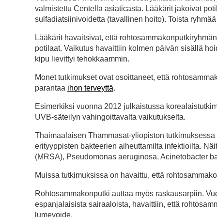
valmistettu Centella asiaticasta. Lääkärit jakoivat p
sulfadiatsiinivoidetta (tavallinen hoito). Toista ryhmää 
Lääkärit havaitsivat, että rohtosammakonputkiryhmän
potilaat. Vaikutus havaittiin kolmen päivän sisällä hoi
kipu lievittyi tehokkaammin.
Monet tutkimukset ovat osoittaneet, että rohtosamma
parantaa
ihon terveyttä
.
Esimerkiksi vuonna 2012 julkaistussa korealaistutkim
UVB-säteilyn vahingoittavalta vaikutukselta.
Thaimaalaisen Thammasat-yliopiston tutkimuksessa v
erityyppisten bakteerien aiheuttamilta infektioilta. Näi
(MRSA), Pseudomonas aeruginosa, Acinetobacter bau
Muissa tutkimuksissa on havaittu, että rohtosammak
Rohtosammakonputki auttaa myös raskausarpiin. Vuonn
espanjalaisista sairaaloista, havaittiin, että rohto
lumevoide.