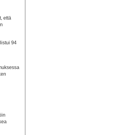
, että
en
istui 94
imuksessa
ken
iin
kea