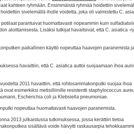
otilaat kahteen ryhmään. Ensimmäistä ryhmää hoidettiin sivelemäl
hoidettiin sivelemällä iholle voidetta, joka oli valmistettu C. asia
 potilaat parantuivat huomattavasti nopeammin kuin sulfadiatsi
don aloittamisesta. Lisäksi tutkijat havaitsivat, että C. asiatica 
konputken paikallinen käyttö nopeuttaa haavojen paranemista j
uksessa havaittiin, että C. asiatica auttoi suojaamaan ihoa aur
uodelta 2011 havaittiin, että rohtosammakonputki suojaa ihoa
tä ovat esimerkiksi metisilliinille resistentti staphylococcus aure
manii, Escherichia coli ja Klebsiella pneumoniae.
onputki nopeuttaa huomattavasti haavojen paranemista.
a 2013 julkaistussa tutkimuksessa, jossa kerättiin tietoa
sammakonputkea sisältävä voide häivytti raskausarpia tehokkaamm