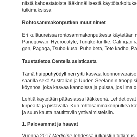
niistä kahdestatoista lääkinnällisestä käyttötarkoitukse
tutkimuksissa.
Rohtosammakonputken muut nimet
Eri kulttuureissa rohtosammakonputkesta käytetään 
Panegowan, Hydrocotyle, Tungke-tunfke, Calingan ram
gen, Pagaga, Tsubo-kusa, Puhe beta, Tete kadho, Pa
Taustatietoa Centella asiaticasta
Tämä
huippuhyödyllinen yrtti
kasvaa luonnonvaraisen
saarilla sekä Australian ja Uuden-Seelannin trooppis
köynnös, joka kasvaa kannoissa ja puissa, jos ilma on
Lehtiä käytetään pääasiassa lääkkeenä. Lehdet ovat 
kirpeältä ja pistävältä. Kun rohtosammakonputkea käyte
ja suun kautta nautittaviin yrttivalmisteisiin.
1. Palovammat ja haavat
Vuonna 2017
Medicine
-lehdessä julkaistiin tutkimus,