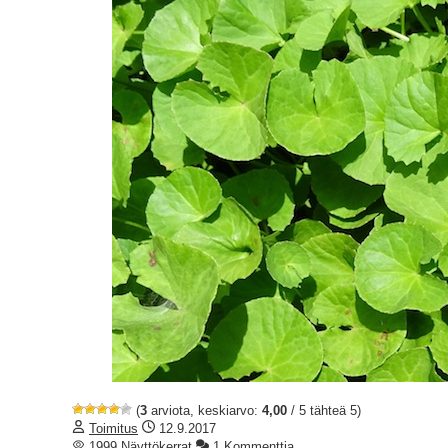
(
3
arviota, keskiarvo:
4,00
/ 5 tähteä 5)
Toimitus
12.9.2017
1999 Näyttökerrat
1 Kommenttia