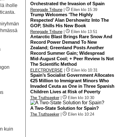
Orchestrated the Invasion of Spain
lä iholle
Renegade Tribune
|
Eilen klo 15:39
ticasta.
Trump Welcomes ‘The Highly
Respected’ Alan Dershowitz Into The
iniryhmän
GOP, Shills His New Book
-ryhmässä
Renegade Tribune
|
Eilen klo 13:51
Antarctic Blast Brings Rare Snow And
Record Power Demand To New
Zealand; Greenland Posts Another
a
Record Summer Gain; Widespread
Mid-August Cool; + Peer Review Is Not
The Scientific Method
ingon
ELECTROVERSE
|
Eilen klo 10:31
Spain’s Socialist Government Allocates
€25 Million to Immigrant Minors Who
Invaded Ceuta as One in Three Spanish
Children Lives at Risk of Poverty
us
The Truthseeker
|
Eilen klo 10:30
A Two-State Solution for Spain?
The Truthseeker
|
Eilen klo 10:24
in kuin