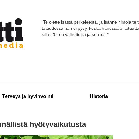
"Te olette isästä perkeleestä, ja isänne himoja te 
totuudessa hän ei pysy, koska hänessä ei totuutt
sillä hän on valhettelija ja sen isä."
Terveys ja hyvinvointi
Historia
ällistä hyötyvaikutusta