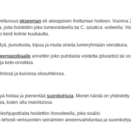
oveltuvuus
ekseeman
eli atooppisen ihottuman hoitoon. Vuonna
 joita hoidettiin joko lumevoideella tai C. asiatica -voiteella. Vo
 kesti kolme kuukautta.
lyä, punoitusta, kipua ja muita oireita lumeryhmään verrattuna.
eemapotilaalle
annettiin joko puhdasta voidetta (plasebo) tai vo
ja keto-orvokkia.
lmissä ja kuivissa olosuhteissa.
kyä hoitaa ja pienentää
suonikohjuja
. Monet näistä on yhdistetty
ia, kuten alla mainituissa.
hjupotilaita hoidettiin ihovoiteella, joka sisälsi
to tehosti verisuonten seinämien aineenvaihduntaa ja suonikohj