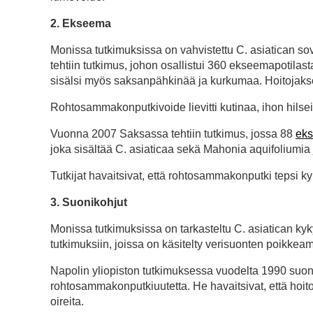
2. Ekseema
Monissa tutkimuksissa on vahvistettu C. asiatican s
tehtiin tutkimus, johon osallistui 360 ekseemapotilasta,
sisälsi myös saksanpähkinää ja kurkumaa. Hoitojakso
Rohtosammakonputkivoide lievitti kutinaa, ihon hilsei
Vuonna 2007 Saksassa tehtiin tutkimus, jossa 88
eks
joka sisältää C. asiaticaa sekä Mahonia aquifoliumia 
Tutkijat havaitsivat, että rohtosammakonputki tepsi ky
3. Suonikohjut
Monissa tutkimuksissa on tarkasteltu C. asiatican ky
tutkimuksiin, joissa on käsitelty verisuonten poikkeam
Napolin yliopiston tutkimuksessa vuodelta 1990 suoniko
rohtosammakonputkiuutetta. He havaitsivat, että hoi
oireita.