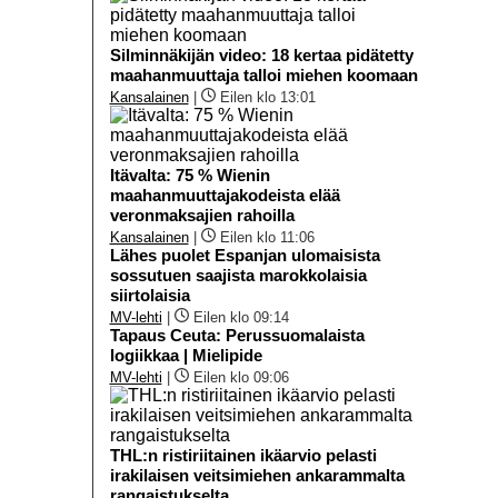
Silminnäkijän video: 18 kertaa pidätetty
maahanmuuttaja talloi miehen koomaan
Kansalainen
|
Eilen klo 13:01
Itävalta: 75 % Wienin
maahanmuuttajakodeista elää
veronmaksajien rahoilla
Kansalainen
|
Eilen klo 11:06
Lähes puolet Espanjan ulomaisista
sossutuen saajista marokkolaisia
siirtolaisia
MV-lehti
|
Eilen klo 09:14
Tapaus Ceuta: Perussuomalaista
logiikkaa | Mielipide
MV-lehti
|
Eilen klo 09:06
THL:n ristiriitainen ikäarvio pelasti
irakilaisen veitsimiehen ankarammalta
rangaistukselta