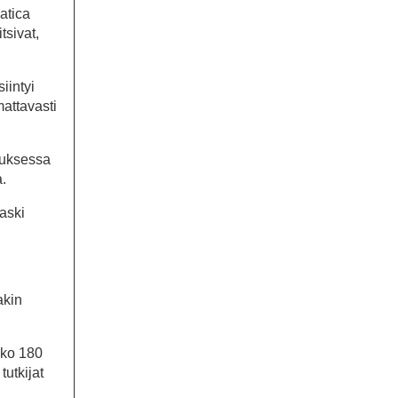
atica
tsivat,
iintyi
mattavasti
muksessa
a.
laski
akin
joko 180
tutkijat