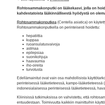
Rohtosammakonputki on lääkekasvi, jolla on hoidet
kahdestatoista lääkinnällisestä hyödystä on olemas
Rohtosammakonputkea
(Centella asiatica) on käyte
Rohtosammakonputkella on perinteisesti hoidettu:
hepatiittia
kuppaa
ruoansulatusvaivoja
astmaa
epilepsiaa
suonikohjuja
haavaumia
iho-oireita
turvotusta
Edellämainitut ovat vain osa mahdollisista käyttöta
perinteisessä lääketieteessä, kampo-lääketieteessä (
indonesialaisessa perinteisessä lääketieteessä, hava
Kliinisissä tutkimuksissa on vahvistettu, että rohtosa
entuudestaan. Toimivuutta kaikkiin mainittuihin käyttöt