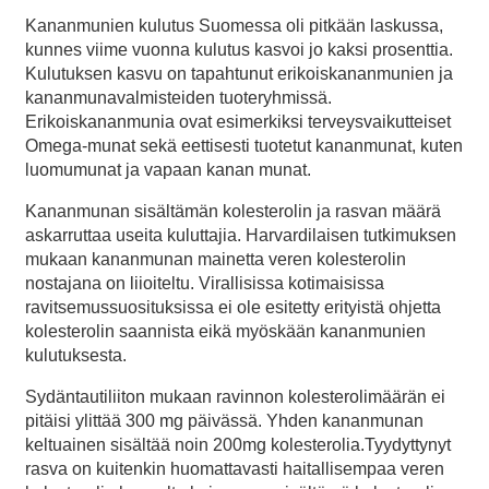
Kananmunien kulutus Suomessa oli pitkään laskussa,
kunnes viime vuonna kulutus kasvoi jo kaksi prosenttia.
Kulutuksen kasvu on tapahtunut erikoiskananmunien ja
kananmunavalmisteiden tuoteryhmissä.
Erikoiskananmunia ovat esimerkiksi terveysvaikutteiset
Omega-munat sekä eettisesti tuotetut kananmunat, kuten
luomumunat ja vapaan kanan munat.
Kananmunan sisältämän kolesterolin ja rasvan määrä
askarruttaa useita kuluttajia. Harvardilaisen tutkimuksen
mukaan kananmunan mainetta veren kolesterolin
nostajana on liioiteltu. Virallisissa kotimaisissa
ravitsemussuosituksissa ei ole esitetty erityistä ohjetta
kolesterolin saannista eikä myöskään kananmunien
kulutuksesta.
Sydäntautiliiton mukaan ravinnon kolesterolimäärän ei
pitäisi ylittää 300 mg päivässä. Yhden kananmunan
keltuainen sisältää noin 200mg kolesterolia.Tyydyttynyt
rasva on kuitenkin huomattavasti haitallisempaa veren