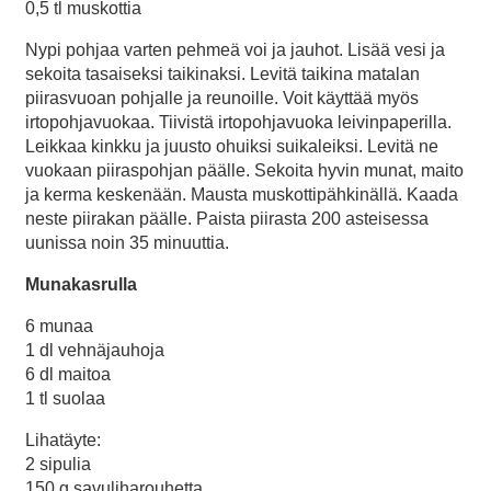
0,5 tl muskottia
Nypi pohjaa varten pehmeä voi ja jauhot. Lisää vesi ja
sekoita tasaiseksi taikinaksi. Levitä taikina matalan
piirasvuoan pohjalle ja reunoille. Voit käyttää myös
irtopohjavuokaa. Tiivistä irtopohjavuoka leivinpaperilla.
Leikkaa kinkku ja juusto ohuiksi suikaleiksi. Levitä ne
vuokaan piiraspohjan päälle. Sekoita hyvin munat, maito
ja kerma keskenään. Mausta muskottipähkinällä. Kaada
neste piirakan päälle. Paista piirasta 200 asteisessa
uunissa noin 35 minuuttia.
Munakasrulla
6 munaa
1 dl vehnäjauhoja
6 dl maitoa
1 tl suolaa
Lihatäyte:
2 sipulia
150 g savuliharouhetta