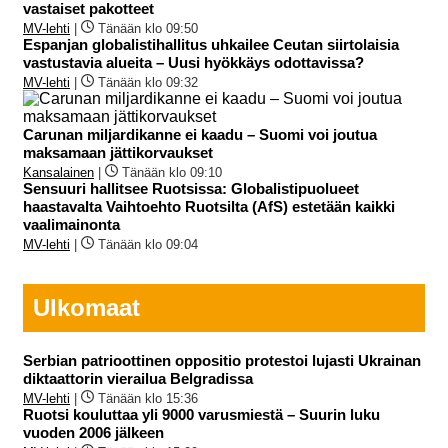
vastaiset pakotteet
MV-lehti
|
Tänään klo 09:50
Espanjan globalistihallitus uhkailee Ceutan siirtolaisia
vastustavia alueita – Uusi hyökkäys odottavissa?
MV-lehti
|
Tänään klo 09:32
Carunan miljardikanne ei kaadu – Suomi voi joutua
maksamaan jättikorvaukset
Kansalainen
|
Tänään klo 09:10
Sensuuri hallitsee Ruotsissa: Globalistipuolueet
haastavalta Vaihtoehto Ruotsilta (AfS) estetään kaikki
vaalimainonta
MV-lehti
|
Tänään klo 09:04
Ulkomaat
Serbian patrioottinen oppositio protestoi lujasti Ukrainan
diktaattorin vierailua Belgradissa
MV-lehti
|
Tänään klo 15:36
Ruotsi kouluttaa yli 9000 varusmiestä – Suurin luku
vuoden 2006 jälkeen