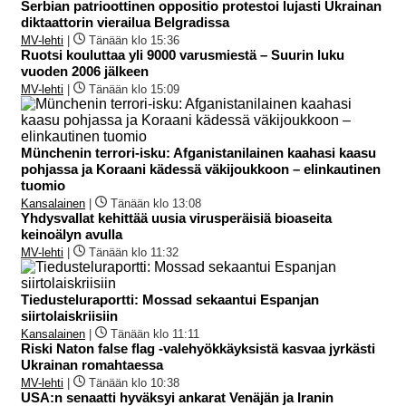
Serbian patrioottinen oppositio protestoi lujasti Ukrainan
diktaattorin vierailua Belgradissa
MV-lehti
|
Tänään klo 15:36
Ruotsi kouluttaa yli 9000 varusmiestä – Suurin luku
vuoden 2006 jälkeen
MV-lehti
|
Tänään klo 15:09
Münchenin terrori-isku: Afganistanilainen kaahasi kaasu
pohjassa ja Koraani kädessä väkijoukkoon – elinkautinen
tuomio
Kansalainen
|
Tänään klo 13:08
Yhdysvallat kehittää uusia virusperäisiä bioaseita
keinoälyn avulla
MV-lehti
|
Tänään klo 11:32
Tiedusteluraportti: Mossad sekaantui Espanjan
siirtolaiskriisiin
Kansalainen
|
Tänään klo 11:11
Riski Naton false flag -valehyökkäyksistä kasvaa jyrkästi
Ukrainan romahtaessa
MV-lehti
|
Tänään klo 10:38
USA:n senaatti hyväksyi ankarat Venäjän ja Iranin