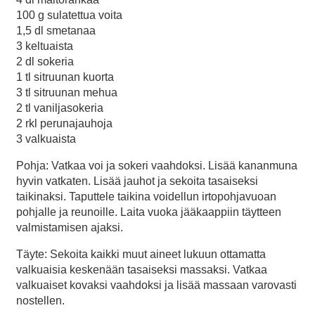
100 g sulatettua voita
1,5 dl smetanaa
3 keltuaista
2 dl sokeria
1 tl sitruunan kuorta
3 tl sitruunan mehua
2 tl vaniljasokeria
2 rkl perunajauhoja
3 valkuaista
Pohja: Vatkaa voi ja sokeri vaahdoksi. Lisää kananmuna
hyvin vatkaten. Lisää jauhot ja sekoita tasaiseksi
taikinaksi. Taputtele taikina voidellun irtopohjavuoan
pohjalle ja reunoille. Laita vuoka jääkaappiin täytteen
valmistamisen ajaksi.
Täyte: Sekoita kaikki muut aineet lukuun ottamatta
valkuaisia keskenään tasaiseksi massaksi. Vatkaa
valkuaiset kovaksi vaahdoksi ja lisää massaan varovasti
nostellen.