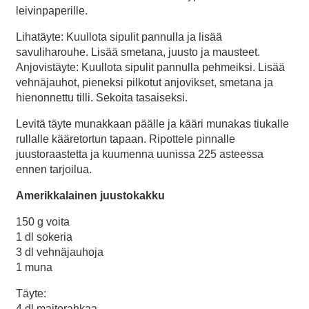
leivinpaperille.
Lihatäyte: Kuullota sipulit pannulla ja lisää
savuliharouhe. Lisää smetana, juusto ja mausteet.
Anjovistäyte: Kuullota sipulit pannulla pehmeiksi. Lisää
vehnäjauhot, pieneksi pilkotut anjovikset, smetana ja
hienonnettu tilli. Sekoita tasaiseksi.
Levitä täyte munakkaan päälle ja kääri munakas tiukalle
rullalle kääretortun tapaan. Ripottele pinnalle
juustoraastetta ja kuumenna uunissa 225 asteessa
ennen tarjoilua.
Amerikkalainen juustokakku
150 g voita
1 dl sokeria
3 dl vehnäjauhoja
1 muna
Täyte:
4 dl maitorahkaa