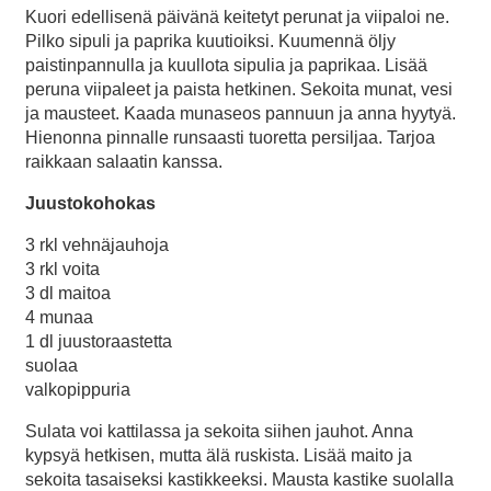
Kuori edellisenä päivänä keitetyt perunat ja viipaloi ne.
Pilko sipuli ja paprika kuutioiksi. Kuumennä öljy
paistinpannulla ja kuullota sipulia ja paprikaa. Lisää
peruna viipaleet ja paista hetkinen. Sekoita munat, vesi
ja mausteet. Kaada munaseos pannuun ja anna hyytyä.
Hienonna pinnalle runsaasti tuoretta persiljaa. Tarjoa
raikkaan salaatin kanssa.
Juustokohokas
3 rkl vehnäjauhoja
3 rkl voita
3 dl maitoa
4 munaa
1 dl juustoraastetta
suolaa
valkopippuria
Sulata voi kattilassa ja sekoita siihen jauhot. Anna
kypsyä hetkisen, mutta älä ruskista. Lisää maito ja
sekoita tasaiseksi kastikkeeksi. Mausta kastike suolalla