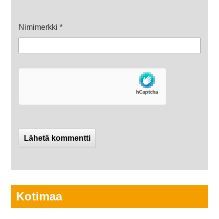
Nimimerkki
*
Kotimaa