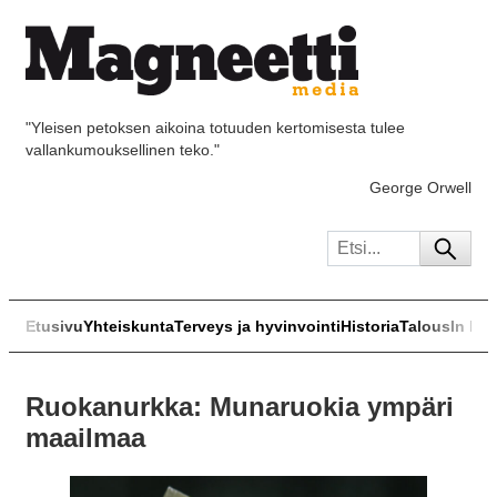
"Yleisen petoksen aikoina totuuden kertomisesta tulee
vallankumouksellinen teko."
George Orwell
Etusivu
Yhteiskunta
Terveys ja hyvinvointi
Historia
Talous
In Eng
Ruokanurkka: Munaruokia ympäri
maailmaa