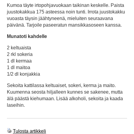
Kumoa täyte irtopohjavuokaan taikinan keskelle. Paista
juustokakkua 175 asteessa noin tunti. Irrota juustokakku
vuoasta täysin jäähtyneenä, mieluiten seuraavana
päivänä. Tarjoile paseeratun mansikkasoseen kanssa.
Munatoti kahdelle
2 keltuaista
2 rkl sokeria
1 dl kermaa
1 dl maitoa
1/2 dl konjakkia
Sekoita kattilassa keltuaiset, sokeri, kerma ja maito.
Kuumenna seosta hiljalleen kunnes se sakenee, mutta
älä päästä kiehumaan. Lisää alkoholi, sekoita ja kaada
laseihin.
Tulosta artikkeli