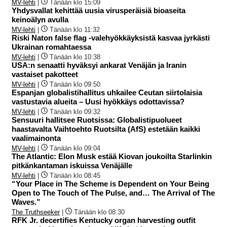
MV-lehti
|
Tänään klo 15:09
Yhdysvallat kehittää uusia virusperäisiä bioaseita
keinoälyn avulla
MV-lehti
|
Tänään klo 11:32
Riski Naton false flag -valehyökkäyksistä kasvaa jyrkästi
Ukrainan romahtaessa
MV-lehti
|
Tänään klo 10:38
USA:n senaatti hyväksyi ankarat Venäjän ja Iranin
vastaiset pakotteet
MV-lehti
|
Tänään klo 09:50
Espanjan globalistihallitus uhkailee Ceutan siirtolaisia
vastustavia alueita – Uusi hyökkäys odottavissa?
MV-lehti
|
Tänään klo 09:32
Sensuuri hallitsee Ruotsissa: Globalistipuolueet
haastavalta Vaihtoehto Ruotsilta (AfS) estetään kaikki
vaalimainonta
MV-lehti
|
Tänään klo 09:04
The Atlantic: Elon Musk estää Kiovan joukoilta Starlinkin
pitkänkantaman iskuissa Venäjälle
MV-lehti
|
Tänään klo 08:45
“Your Place in The Scheme is Dependent on Your Being
Open to The Touch of The Pulse, and… The Arrival of The
Waves.”
The Truthseeker
|
Tänään klo 08:30
RFK Jr. decertifies Kentucky organ harvesting outfit