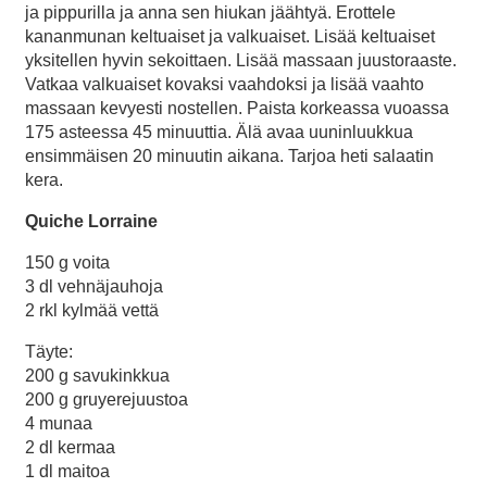
ja pippurilla ja anna sen hiukan jäähtyä. Erottele
kananmunan keltuaiset ja valkuaiset. Lisää keltuaiset
yksitellen hyvin sekoittaen. Lisää massaan juustoraaste.
Vatkaa valkuaiset kovaksi vaahdoksi ja lisää vaahto
massaan kevyesti nostellen. Paista korkeassa vuoassa
175 asteessa 45 minuuttia. Älä avaa uuninluukkua
ensimmäisen 20 minuutin aikana. Tarjoa heti salaatin
kera.
Quiche Lorraine
150 g voita
3 dl vehnäjauhoja
2 rkl kylmää vettä
Täyte:
200 g savukinkkua
200 g gruyerejuustoa
4 munaa
2 dl kermaa
1 dl maitoa