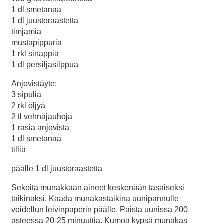
1 dl smetanaa
1 dl juustoraastetta
timjamia
mustapippuria
1 rkl sinappia
1 dl persiljasilppua
Anjovistäyte:
3 sipulia
2 rkl öljyä
2 tl vehnäjauhoja
1 rasia anjovista
1 dl smetanaa
tilliä
päälle 1 dl juustoraastetta
Sekoita munakkaan aineet keskenään tasaiseksi
taikinaksi. Kaada munakastaikina uunipannulle
voidellun leivinpaperin päälle. Paista uunissa 200
asteessa 20-25 minuuttia. Kumoa kypsä munakas