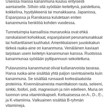
Useissa maissa kananmuna kuuluu erityisesti
aamiaiselle. Silloin sitä syödään keitettynä, paistettuna,
kokkelina, hyydykkeenä tai munakkaana. Japanissa,
Espanjassa ja Ranskassa kulutetaan eniten
kananmunia henkilöä kohden vuodessa.
Tunnetuimpia kansallisia munaruokia ovat ehkä
ranskalaiset kohokkaat, espanjalaiset perunamunakkaat
tai hollantilaiset tuulihatut. Amerikkalaisen juustokakun
tärkeä raaka-aine on kananmuna. Venäläinen kaviaari
tarjotaan usein keitetyn kananmunan kanssa. Ruotsissa
kananmunaa syödään pyttipannuun sekoitettuna.
Pulavuosina kananmunat olivat kullanarvoista tavaraa.
Harva ruoka-aine sisältää yhtä paljon ravintoaineita kuin
kananmuna. Se sisältää runsaasti korkealaatuista
proteiinia. Kivennäisaineista mainittakoon rauta, seleeni,
sinkki, fosfori, jodi, magnesium ja niin edelleen. Muna on
luonnon oma vitamiinikapseli. Keltuaisessa on A-, D-, E-,
ja K-vitamiinia. Valkuainen sisältää B-ryhmän
vitamiineja.