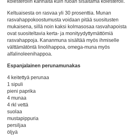
kolesterolin kannalta kuin ruoan sisältämä kolesteroli.
Keltuaisesta on rasvaa yli 30 prosenttia. Munan
rasvahappokoostumusta voidaan pitää suositusten
mukaisena, sillä noin kaksi kolmasosaa rasvahapoista
ovat suositeltavia kerta- ja monityydyttymättömiä
rasvahappoja. Kananmuna sisältää myös ihmiselle
välttämätöntä linolihappoa, omega-muna myös
alfalinoleenihappoa.
Espanjalainen perunamunakas
4 keitettyä perunaa
1 sipuli
pieni paprika
4 munaa
4 rkl vettä
suolaa
mustapippuria
persiljaa
öljyä