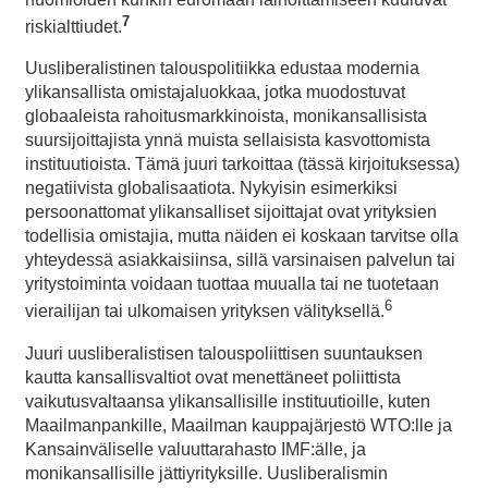
7
riskialttiudet.
Uusliberalistinen talouspolitiikka edustaa modernia
ylikansallista omistajaluokkaa, jotka muodostuvat
globaaleista rahoitusmarkkinoista, monikansallisista
suursijoittajista ynnä muista sellaisista kasvottomista
instituutioista. Tämä juuri tarkoittaa (tässä kirjoituksessa)
negatiivista globalisaatiota. Nykyisin esimerkiksi
persoonattomat ylikansalliset sijoittajat ovat yrityksien
todellisia omistajia, mutta näiden ei koskaan tarvitse olla
yhteydessä asiakkaisiinsa, sillä varsinaisen palvelun tai
yritystoiminta voidaan tuottaa muualla tai ne tuotetaan
6
vierailijan tai ulkomaisen yrityksen välityksellä.
Juuri uusliberalistisen talouspoliittisen suuntauksen
kautta kansallisvaltiot ovat menettäneet poliittista
vaikutusvaltaansa ylikansallisille instituutioille, kuten
Maailmanpankille, Maailman kauppajärjestö WTO:lle ja
Kansainväliselle valuuttarahasto IMF:älle, ja
monikansallisille jättiyrityksille. Uusliberalismin