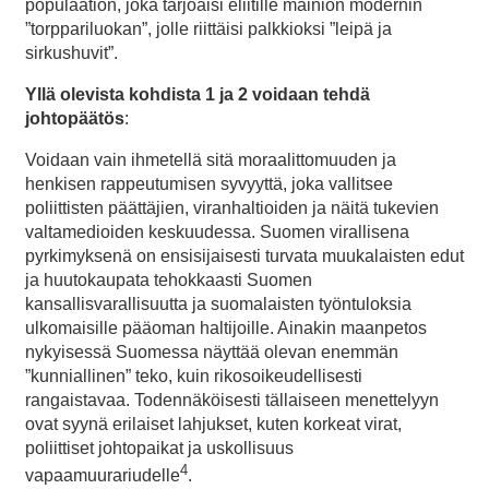
populaation, joka tarjoaisi eliitille mainion modernin
”torppariluokan”, jolle riittäisi palkkioksi ”leipä ja
sirkushuvit”.
Yllä olevista kohdista 1 ja 2 voidaan tehdä
johtopäätös
:
Voidaan vain ihmetellä sitä moraalittomuuden ja
henkisen rappeutumisen syvyyttä, joka vallitsee
poliittisten päättäjien, viranhaltioiden ja näitä tukevien
valtamedioiden keskuudessa. Suomen virallisena
pyrkimyksenä on ensisijaisesti turvata muukalaisten edut
ja huutokaupata tehokkaasti Suomen
kansallisvarallisuutta ja suomalaisten työntuloksia
ulkomaisille pääoman haltijoille. Ainakin maanpetos
nykyisessä Suomessa näyttää olevan enemmän
”kunniallinen” teko, kuin rikosoikeudellisesti
rangaistavaa. Todennäköisesti tällaiseen menettelyyn
ovat syynä erilaiset lahjukset, kuten korkeat virat,
poliittiset johtopaikat ja uskollisuus
4
vapaamuurariudelle
.