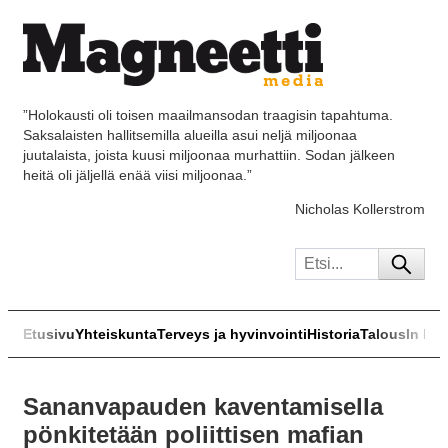
”Holokausti oli toisen maailmansodan traagisin tapahtuma.
Saksalaisten hallitsemilla alueilla asui neljä miljoonaa
juutalaista, joista kuusi miljoonaa murhattiin. Sodan jälkeen
heitä oli jäljellä enää viisi miljoonaa.”
Nicholas Kollerstrom
Etusivu
Yhteiskunta
Terveys ja hyvinvointi
Historia
Talous
In Eng
Sananvapauden kaventamisella
pönkitetään poliittisen mafian