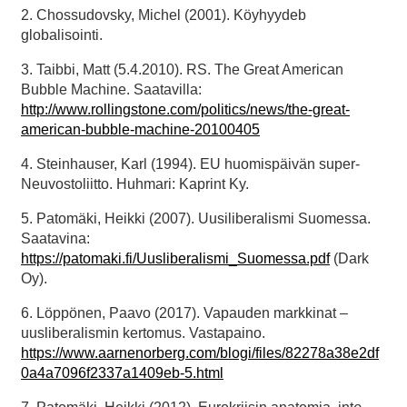
2. Chossudovsky, Michel (2001). Köyhyydeb
globalisointi.
3. Taibbi, Matt (5.4.2010). RS. The Great American
Bubble Machine. Saatavilla:
http://www.rollingstone.com/politics/news/the-great-
american-bubble-machine-20100405
4. Steinhauser, Karl (1994). EU huomispäivän super-
Neuvostoliitto. Huhmari: Kaprint Ky.
5. Patomäki, Heikki (2007). Uusiliberalismi Suomessa.
Saatavina:
https://patomaki.fi/Uusliberalismi_Suomessa.pdf
(Dark
Oy).
6. Löppönen, Paavo (2017). Vapauden markkinat –
uusliberalismin kertomus. Vastapaino.
https://www.aarnenorberg.com/blogi/files/82278a38e2df
0a4a7096f2337a1409eb-5.html