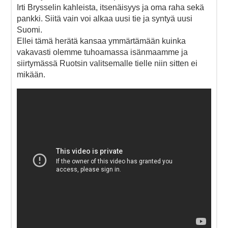
Irti Brysselin kahleista, itsenäisyys ja oma raha sekä
pankki. Siitä vain voi alkaa uusi tie ja syntyä uusi
Suomi.
Ellei tämä herätä kansaa ymmärtämään kuinka
vakavasti olemme tuhoamassa isänmaamme ja
siirtymässä Ruotsin valitsemalle tielle niin sitten ei
mikään.