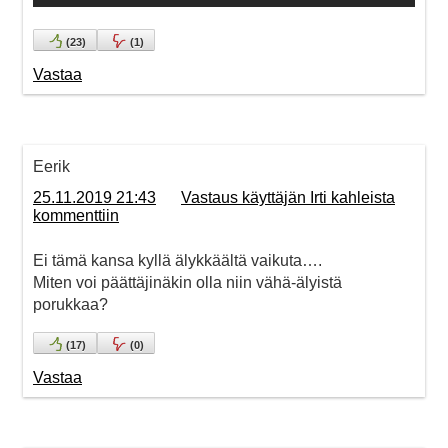
(
23
)
(
1
)
Vastaa
Eerik
25.11.2019 21:43
Vastaus käyttäjän Irti kahleista
kommenttiin
Ei tämä kansa kyllä älykkäältä vaikuta….
Miten voi päättäjinäkin olla niin vähä-älyistä
porukkaa?
(
17
)
(
0
)
Vastaa