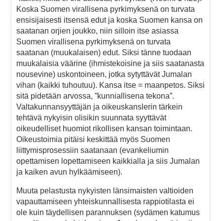
Koska Suomen virallisena pyrkimyksenä on turvata
ensisijaisesti itsensä edut ja koska Suomen kansa on
saatanan orjien joukko, niin silloin itse asiassa
Suomen virallisena pyrkimyksenä on turvata
saatanan (muukalaisen) edut. Siksi tänne tuodaan
muukalaisia väärine (ihmistekoisine ja siis saatanasta
nousevine) uskontoineen, jotka sytyttävät Jumalan
vihan (kaikki tuhoutuu). Kansa itse = maanpetos. Siksi
sitä pidetään arvossa, ”kunniallisena tekona”.
Valtakunnansyyttäjän ja oikeuskanslerin tärkein
tehtävä nykyisin olisikin suunnata syyttävät
oikeudelliset huomiot rikollisen kansan toimintaan.
Oikeustoimia pitäisi keskittää myös Suomen
liittymisprosessiin saatanaan (evankeliumin
opettamisen lopettamiseen kaikkialla ja siis Jumalan
ja kaiken avun hylkäämiseen).
Muuta pelastusta nykyisten länsimaisten valtioiden
vapauttamiseen yhteiskunnallisesta rappiotilasta ei
ole kuin täydellisen parannuksen (sydämen katumus