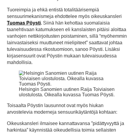
Tuoreimpia ja ehkä entistä totalitäärisempiä
sensuurimekanismeja ehdottelee myös oikeuskansleri
Tuomas Pöysti
.
Siinä hän kehottaa suomalaisia
taanehtivaan katumukseen eli kanslaisten pitäisi aloittaa
vanhojen nettikirjoitusten poistaminen, sillä “myöhemmin
lainvastaiseksi muuttuneet mielipiteet” saattavat johtaa
tulevaisuudessa rikostuomioon, sanoo Pöysti. Lisäksi
kirjasensuurit ovat Pöystin mukaan tulevaisuudessa
mahdollisia.
Helsingin Sanomien uutinen Raija Toiviaisen
ulostulosta. Oikealla kuvassa Tuomas Pöysti.
Toisaalta Pöystin lausunnot ovat myös hiukan
arvostelevia moderneja sensuurikäytäntöjä kohtaan:
Oikeuskansleri ilmaisee kannattavansa ”pidättyvyyttä ja
harkintaa” käynnistää oikeudellisia toimia sellaisten