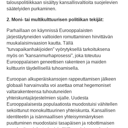
talouspolitiikkaan sisältyy kansallisvaltioita suojelevien
säätelyiden purkaminen.
2.
Moni- tai multikulttuurisen politiikan tekijät
:
Parhaillaan on käynnissä Eurooppalaisten
järjestäytyneiden valtioiden romuttaminen hirvittävän
muukalaisinvaasion kautta. Tällä
”turvapaikanhakijoiden” vyörytyksellä tarkoituksena
myös on ”kansanmurhaprosessi”, joka toteutuu
Eurooppalaisen geneettisen rakenteen ja maiden
kulttuurin täydellisellä tuhoamisella.
Euroopan alkuperäiskansojen rappeuttamisen jälkeen
globaali harvainvalta voi asettaa omat hegemoniset
valtarakenteensa tuhoutuneiden
yhteiskuntajärjestelmien sijalle. Uudesta
Eurooppalaisesta populaatiosta muodostuisi vähitellen
sekoittunut monokulttuurinen yhteiskunta. Kansallisen
identiteetin ja isänmaallisen yhteisymmärryksen
puuttuminen muodostaisi tasapäisen ja robottimaisen