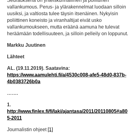
Seurauksena on yhteiskunnallinen ja poliittinen
vallankumous. Perus- ja ylärakennelmat luodaan silloin
uusiksi, ja valtiosta tulee täysin itsenäinen. Nykyisin
poliittinen koneisto ja viranhaltijat eivät usko
vallankumoukseen, mutta eräänä aamuna he tulevat
heräämään todellisuuteen, ja silloin pelleily on loppunut.
Markku Juutinen
Lähteet
AL. (19.11.2019). Saatavina:
https://www.aamulehti.fi/a/4530c008-afe5-48d0-837b-
4b0383726b0a
…….
1.
http://www.finlex.fi/fi/laki/ajantasa/2011/20110805#a80
5-2011
Journalistin ohjeet
[1]