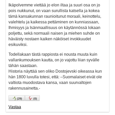
Ikäpolvemme viettää jo elon iltaa ja suuri osa on jo
pois nukkunut, on vaan surullista katsella ja kokea
tämä kansakunnan raunioitunut moraali, keinottelu,
valehtelu ja kaikessa pettäminen on kunniassaan,
Ihmisyys ja Isänmaallisuus on käytännössä lokaan
poljettu, sekä normaali naisen ja miehen suhde on
häväisty nostaen kaiken näköiset irvokkuudet
esikuviksi.
Todellakaan tästä rappiosta ei nousta muuta kuin
vallankumouksen kautta, on jo vajottu liian syvälle
tähän saastaan.
Historia näyttää sen oliko Dostojevski oikeassa kun
hän 1800 luvulla totesi, että: –Suomalaiset eivät ole
valtiota muodostava kansa, vaan suurvaltojen
rakennusainetta.-
(
29
)
(
0
)
Vastaa