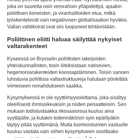
joka on suurelta osin verorahoin ylläpidettyä, ajaakin
poliittisen koneiston, ja viranhaltioiden etua, mitkä
työskentelevät vain negatiivisen globalisaation hyväksi.
Vallan vahtikoirat ovat siis luopuneet tehtävistään.
Poliittinen eliitti haluaa säilyttää nykyiset
valtarakenteet
Kyseessä on Brysselin poliittisten lakeijoiden
yhteiskunnallisten, tosin liitoksistaan natisevien,
hegemoniarakenteiden koossapitäminen. Toisin sanoen
luhistuvia poliittisia valtastruktuureja halutaan pönkittää
viimeiseen romahdukseen saakka.
Kysymyksessä ei ole syyttömyysolettama, joka sisältyy
oleellisesti ihmisoikeuksiin ja niiden periaatteisiin. Sen
mukaan todistustaakka rikosasioissa kuuluu aina
syyttäjälle, ja kutakin todennäköisin syin epäiltyäkin
täytyy pitää syyttömänä. Mutta tuomioistuimen vastuulle
kuuluu vastata vain siihen kysymykseen osoittaako
1