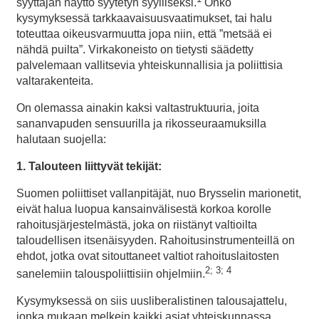
syyttäjän näyttö syytetyn syylliseksi.
Onko
kysymyksessä tarkkaavaisuusvaatimukset, tai halu
toteuttaa oikeusvarmuutta jopa niin, että ”metsää ei
nähdä puilta”. Virkakoneisto on tietysti säädetty
palvelemaan vallitsevia yhteiskunnallisia ja poliittisia
valtarakenteita.
On olemassa ainakin kaksi valtastruktuuria, joita
sananvapuden sensuurilla ja rikosseuraamuksilla
halutaan suojella:
1. Talouteen liittyvät tekijät
:
Suomen poliittiset vallanpitäjät, nuo Brysselin marionetit,
eivät halua luopua kansainvälisestä korkoa korolle
rahoitusjärjestelmästä, joka on riistänyt valtioilta
taloudellisen itsenäisyyden. Rahoitusinstrumenteillä on
ehdot, jotka ovat sitouttaneet valtiot rahoituslaitosten
2; 3; 4
sanelemiin talouspoliittisiin ohjelmiin.
Kysymyksessä on siis uusliberalistinen talousajattelu,
jonka mukaan melkein kaikki asiat yhteiskunnassa