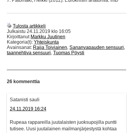
7. Patomäki, Heikki (2012). Eurokriisin anatomia. int
o
Tulosta artikkeli
Julkaistu
24.11.2019 klo 16:05
Kirjoittanut
Markku Juutinen
Kategoria(t):
Yhteiskunta
Avainsanat:
Raija Toiviainen
,
Sananvapauden sensuuri
,
taannehtiva sensuuri
,
Tuomas Pöysti
26 kommenttia
Satanisti sauli
24.11.2019 16:24
Rupeaa rappareilla juutalaisten juoksupojilla puntti
tutisee. Uusi juutalainen mailmanjärjestystä kohtaa