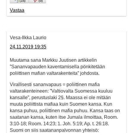
(
15
)
(
0
)
Vastaa
Vesa-Ilkka Laurio
24.11.2019 19:35
Muutama sana Markku Juutisen artikkelin
”Sananvapauden kaventamisella pönkitetään
poliittisen mafian valtarakenteita” johdosta.
Virallisesti sananvapaus = poliittinen mafia
valtarakenteineen: ”Valtiovalta Suomessa kuuluu
kansalle”, perustuslaki 2§. Maassa ei ole mitään
muuta poliittista mafiaa kuin Suomen kansa. Kun
kansa puhuu, poliittinen mafia puhuu. Kansa taas on
saatanan kansa, kuten itse Jumala ilmoittaa, Room.
3:10-18; Room. 14:23; 1. Joh. 5:19; Ap. t. 26:18.
Suomi on siis saatananpalvonnan yhteisö: