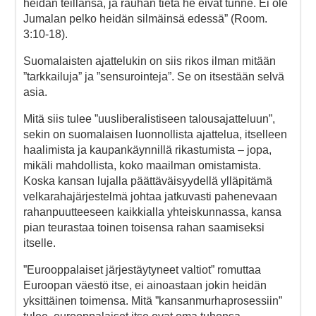
heidän teillänsä, ja rauhan tietä he eivät tunne. Ei ole
Jumalan pelko heidän silmäinsä edessä” (Room.
3:10-18).
Suomalaisten ajattelukin on siis rikos ilman mitään
”tarkkailuja” ja ”sensurointeja”. Se on itsestään selvä
asia.
Mitä siis tulee ”uusliberalistiseen talousajatteluun”,
sekin on suomalaisen luonnollista ajattelua, itselleen
haalimista ja kaupankäynnillä rikastumista – jopa,
mikäli mahdollista, koko maailman omistamista.
Koska kansan lujalla päättäväisyydellä ylläpitämä
velkarahajärjestelmä johtaa jatkuvasti pahenevaan
rahanpuutteeseen kaikkialla yhteiskunnassa, kansa
pian teurastaa toinen toisensa rahan saamiseksi
itselle.
”Eurooppalaiset järjestäytyneet valtiot” romuttaa
Euroopan väestö itse, ei ainoastaan jokin heidän
yksittäinen toimensa. Mitä ”kansanmurhaprosessiin”