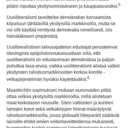
5
pitäisi niputtaa yksityisomistukseen ja kauppatavaraksi.
Uusiliberalismi tavoittelee demokratian korvaamista
kilpailuun tähtäävillä yksityisillä markkinoilla, mutta se
voi silti käyttää nimitystä demokratia nimellisesti, siis
hämätäkseen ympäristöä.
Uusliberalistisen talousajattelun edustajat perustelevat
ideologista epäjohdonmukaisuuttaan sillä, että
uusliberalismi on edustavinaan demokratiaa ja paljon
puhuttua tasa-arvoa, vaikka uusliberalismi alistaa valtiot
yksityisten rahoitusmarkkinoiden korkoa korolle -
6
velkajärjestelmän hyväksi käytettäväksi.
Maastrichtin sopimuksen mukaan euromaiden pitää
ottaa velkaa yksityisiltä markkinoilta, millä alistetaan
maat korkotason nousulle. Siten valtioiden ja kuntien
lainojen korot sekä velkakirjojen hinnat määräytyvät
rahoitusmarkkinoilla, jossa globaalit liikepankit säätävät
lainoille ehdot omien voitontavoitteidensa mukaisesti,
huomioiden kunkin euromaan lainoittamiseen kuuluvat