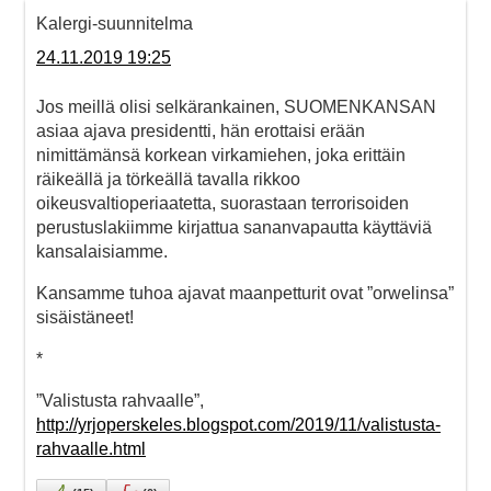
Kalergi-suunnitelma
24.11.2019 19:25
Jos meillä olisi selkärankainen, SUOMENKANSAN
asiaa ajava presidentti, hän erottaisi erään
nimittämänsä korkean virkamiehen, joka erittäin
räikeällä ja törkeällä tavalla rikkoo
oikeusvaltioperiaatetta, suorastaan terrorisoiden
perustuslakiimme kirjattua sananvapautta käyttäviä
kansalaisiamme.
Kansamme tuhoa ajavat maanpetturit ovat ”orwelinsa”
sisäistäneet!
*
”Valistusta rahvaalle”,
http://yrjoperskeles.blogspot.com/2019/11/valistusta-
rahvaalle.html