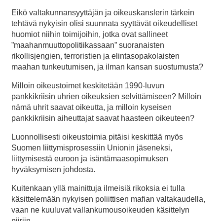
Eikö valtakunnansyyttäjän ja oikeuskanslerin tärkein
tehtävä nykyisin olisi suunnata syyttävät oikeudelliset
huomiot niihin toimijoihin, jotka ovat sallineet
”maahanmuuttopolitiikassaan” suoranaisten
rikollisjengien, terroristien ja elintasopakolaisten
maahan tunkeutumisen, ja ilman kansan suostumusta?
Milloin oikeustoimet keskitetään 1990-luvun
pankkikriisin uhrien oikeuksien selvittämiseen? Milloin
nämä uhrit saavat oikeutta, ja milloin kyseisen
pankkikriisin aiheuttajat saavat haasteen oikeuteen?
Luonnollisesti oikeustoimia pitäisi keskittää myös
Suomen liittymisprosessiin Unionin jäseneksi,
liittymisestä euroon ja isäntämaasopimuksen
hyväksymisen johdosta.
Kuitenkaan yllä mainittuja ilmeisiä rikoksia ei tulla
käsittelemään nykyisen poliittisen mafian valtakaudella,
vaan ne kuuluvat vallankumousoikeuden käsittelyn
piiriin.