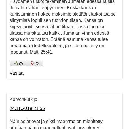
+ sydämen usko) tekeminen Jumalan edessä ja siis
Jumalan vihan leppyminen. Koska kansan
kurjistuminen hakee maksimipistettään, tarkoittaa se
siirtymistä lopullisen tuomion tilaan. Kansa on
kypsyttänyt itsensä tähän tilaan. Tässä tuomion
tilassa murskautuu kaikki. Jumalan vihan edessä
kansa on voimaton. Eräänä aamuna kansa tulee
heräämään todellisuuteen, ja silloin pelleily on
loppunut, Matt. 25:41.
(
7
)
(
0
)
Vastaa
Korvenkulkija
24.11.2019 21:55
Näin asiat ovat ja siksi maamme on miehitetty,
ainahan nämä maanpetturit ovat turvautuneet