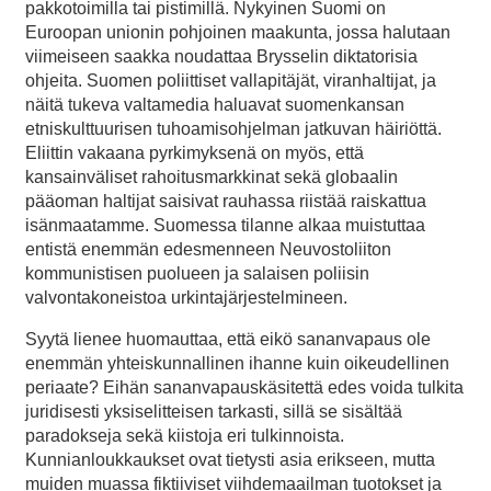
pakkotoimilla tai pistimillä. Nykyinen Suomi on
Euroopan unionin pohjoinen maakunta, jossa halutaan
viimeiseen saakka noudattaa Brysselin diktatorisia
ohjeita. Suomen poliittiset vallapitäjät, viranhaltijat, ja
näitä tukeva valtamedia haluavat suomenkansan
etniskulttuurisen tuhoamisohjelman jatkuvan häiriöttä.
Eliittin vakaana pyrkimyksenä on myös, että
kansainväliset rahoitusmarkkinat sekä globaalin
pääoman haltijat saisivat rauhassa riistää raiskattua
isänmaatamme. Suomessa tilanne alkaa muistuttaa
entistä enemmän edesmenneen Neuvostoliiton
kommunistisen puolueen ja salaisen poliisin
valvontakoneistoa urkintajärjestelmineen.
Syytä lienee huomauttaa, että eikö sananvapaus ole
enemmän yhteiskunnallinen ihanne kuin oikeudellinen
periaate? Eihän sananvapauskäsitettä edes voida tulkita
juridisesti yksiselitteisen tarkasti, sillä se sisältää
paradokseja sekä kiistoja eri tulkinnoista.
Kunnianloukkaukset ovat tietysti asia erikseen, mutta
muiden muassa fiktiiviset viihdemaailman tuotokset ja