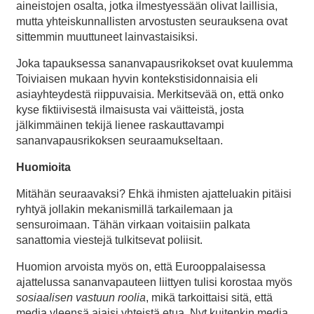
aineistojen osalta, jotka ilmestyessään olivat laillisia,
mutta yhteiskunnallisten arvostusten seurauksena ovat
sittemmin muuttuneet lainvastaisiksi.
Joka tapauksessa sananvapausrikokset ovat kuulemma
Toiviaisen mukaan hyvin kontekstisidonnaisia eli
asiayhteydestä riippuvaisia. Merkitsevää on, että onko
kyse fiktiivisestä ilmaisusta vai väitteistä, josta
jälkimmäinen tekijä lienee raskauttavampi
sananvapausrikoksen seuraamukseltaan.
Huomioita
Mitähän seuraavaksi? Ehkä ihmisten ajatteluakin pitäisi
ryhtyä jollakin mekanismillä tarkailemaan ja
sensuroimaan. Tähän virkaan voitaisiin palkata
sanattomia viestejä tulkitsevat poliisit.
Huomion arvoista myös on, että Eurooppalaisessa
ajattelussa sananvapauteen liittyen tulisi korostaa myös
sosiaalisen vastuun roolia
, mikä tarkoittaisi sitä, että
media yleensä ajaisi yhteistä etua. Nyt kuitenkin media,