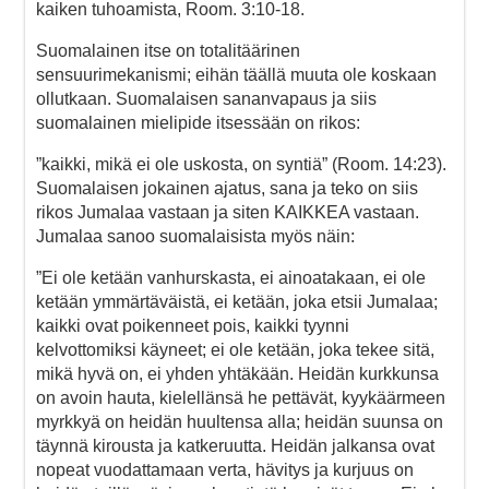
kaiken tuhoamista, Room. 3:10-18.
Suomalainen itse on totalitäärinen
sensuurimekanismi; eihän täällä muuta ole koskaan
ollutkaan. Suomalaisen sananvapaus ja siis
suomalainen mielipide itsessään on rikos:
”kaikki, mikä ei ole uskosta, on syntiä” (Room. 14:23).
Suomalaisen jokainen ajatus, sana ja teko on siis
rikos Jumalaa vastaan ja siten KAIKKEA vastaan.
Jumalaa sanoo suomalaisista myös näin:
”Ei ole ketään vanhurskasta, ei ainoatakaan, ei ole
ketään ymmärtäväistä, ei ketään, joka etsii Jumalaa;
kaikki ovat poikenneet pois, kaikki tyynni
kelvottomiksi käyneet; ei ole ketään, joka tekee sitä,
mikä hyvä on, ei yhden yhtäkään. Heidän kurkkunsa
on avoin hauta, kielellänsä he pettävät, kyykäärmeen
myrkkyä on heidän huultensa alla; heidän suunsa on
täynnä kirousta ja katkeruutta. Heidän jalkansa ovat
nopeat vuodattamaan verta, hävitys ja kurjuus on