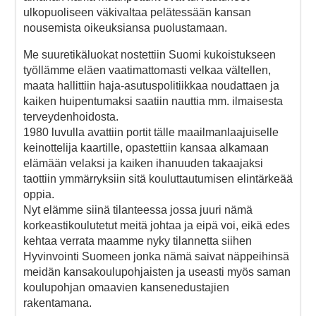
ulkopuoliseen väkivaltaa pelätessään kansan
nousemista oikeuksiansa puolustamaan.
Me suuretikäluokat nostettiin Suomi kukoistukseen
työllämme eläen vaatimattomasti velkaa vältellen,
maata hallittiin haja-asutuspolitiikkaa noudattaen ja
kaiken huipentumaksi saatiin nauttia mm. ilmaisesta
terveydenhoidosta.
1980 luvulla avattiin portit tälle maailmanlaajuiselle
keinottelija kaartille, opastettiin kansaa alkamaan
elämään velaksi ja kaiken ihanuuden takaajaksi
taottiin ymmärryksiin sitä kouluttautumisen elintärkeää
oppia.
Nyt elämme siinä tilanteessa jossa juuri nämä
korkeastikoulutetut meitä johtaa ja eipä voi, eikä edes
kehtaa verrata maamme nyky tilannetta siihen
Hyvinvointi Suomeen jonka nämä saivat näppeihinsä
meidän kansakoulupohjaisten ja useasti myös saman
koulupohjan omaavien kansenedustajien
rakentamana.