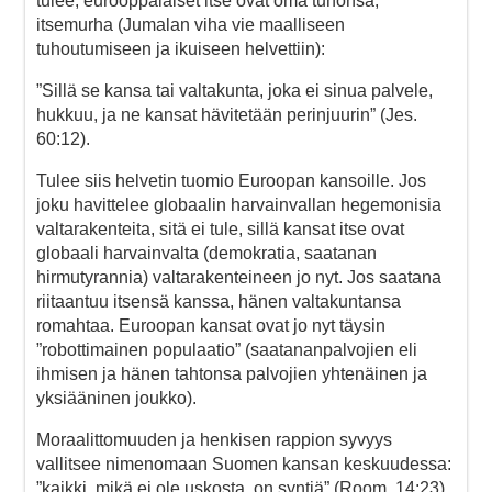
tulee, eurooppalaiset itse ovat oma tuhonsa,
itsemurha (Jumalan viha vie maalliseen
tuhoutumiseen ja ikuiseen helvettiin):
”Sillä se kansa tai valtakunta, joka ei sinua palvele,
hukkuu, ja ne kansat hävitetään perinjuurin” (Jes.
60:12).
Tulee siis helvetin tuomio Euroopan kansoille. Jos
joku havittelee globaalin harvainvallan hegemonisia
valtarakenteita, sitä ei tule, sillä kansat itse ovat
globaali harvainvalta (demokratia, saatanan
hirmutyrannia) valtarakenteineen jo nyt. Jos saatana
riitaantuu itsensä kanssa, hänen valtakuntansa
romahtaa. Euroopan kansat ovat jo nyt täysin
”robottimainen populaatio” (saatananpalvojien eli
ihmisen ja hänen tahtonsa palvojien yhtenäinen ja
yksiääninen joukko).
Moraalittomuuden ja henkisen rappion syvyys
vallitsee nimenomaan Suomen kansan keskuudessa:
”kaikki, mikä ei ole uskosta, on syntiä” (Room. 14:23).