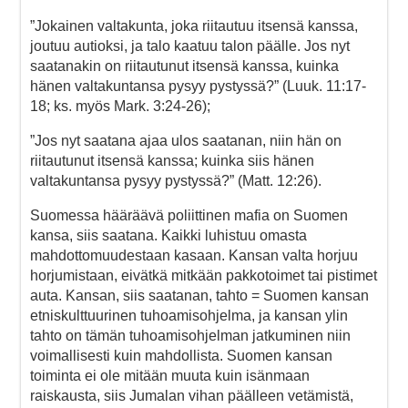
”Jokainen valtakunta, joka riitautuu itsensä kanssa,
joutuu autioksi, ja talo kaatuu talon päälle. Jos nyt
saatanakin on riitautunut itsensä kanssa, kuinka
hänen valtakuntansa pysyy pystyssä?” (Luuk. 11:17-
18; ks. myös Mark. 3:24-26);
”Jos nyt saatana ajaa ulos saatanan, niin hän on
riitautunut itsensä kanssa; kuinka siis hänen
valtakuntansa pysyy pystyssä?” (Matt. 12:26).
Suomessa hääräävä poliittinen mafia on Suomen
kansa, siis saatana. Kaikki luhistuu omasta
mahdottomuudestaan kasaan. Kansan valta horjuu
horjumistaan, eivätkä mitkään pakkotoimet tai pistimet
auta. Kansan, siis saatanan, tahto = Suomen kansan
etniskulttuurinen tuhoamisohjelma, ja kansan ylin
tahto on tämän tuhoamisohjelman jatkuminen niin
voimallisesti kuin mahdollista. Suomen kansan
toiminta ei ole mitään muuta kuin isänmaan
raiskausta, siis Jumalan vihan päälleen vetämistä,