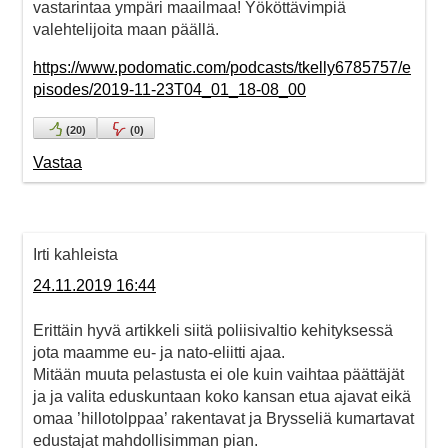
vastarintaa ympäri maailmaa! Yököttävimpiä
valehtelijoita maan päällä.
https://www.podomatic.com/podcasts/tkelly6785757/e
pisodes/2019-11-23T04_01_18-08_00
(
20
)
(
0
)
Vastaa
Irti kahleista
24.11.2019 16:44
Erittäin hyvä artikkeli siitä poliisivaltio kehityksessä
jota maamme eu- ja nato-eliitti ajaa.
Mitään muuta pelastusta ei ole kuin vaihtaa päättäjät
ja ja valita eduskuntaan koko kansan etua ajavat eikä
omaa ’hillotolppaa’ rakentavat ja Brysseliä kumartavat
edustajat mahdollisimman pian.