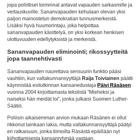
jopa poliittiset toiminnat antavat vapauden sarkasmille ja
vertauskuville. Sananvapauden kehutaan olevan yksi
paljon mainostetun demokratian tunnusmerkeistä.
Lisäksi hyvä huumorintaju, joka helpottaa
sananvapauden käsittelyä, on yksi korkean henkisen
ulottuvuuden edellytyksistä ja merkeistä.
Sananvapauden eliminointi; rikossyytteitä
jopa taannehtivasti
Sananvapauden naurettava sensuurin funktio pääsi
vauhtiin, kun valtakunnansyyttäjä
Raija Toiviainen
päätti
käynnistää esitutkinnan kansanedustaja
Päivi Räsäsen
vuonna 2004 kirjoittamasta tekstistä “Mieheksi ja
naiseksi hän meidät loi”, jonka julkaisi Suomen Luther-
Säätiö.
Poliisin aikaisemman arvion mukaan Räsänen ei ollut
rikkonut lainkaan lakia, mutta valtakunnansyyttäjä päätyi
eri ratkaisuun, jonka tiimoilta Räsästä epäillään nyt
kiihottamisesta kansanryhmää vastaan.