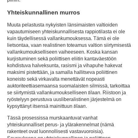
Yhteiskunnallinen murros
Muuta pelastusta nykyisten länsimaisten valtioiden
vapautumiseen yhteiskunnallisesta rappiotilasta ei ole
kuin täydellisessä vallankumouksessa. Tämä ei ole
lietsontaa, vaan realistinen toteamus valtion siirtymisestä
vallankumoukselliseen vaiheeseen. Koska kansan
kurjistuminen sekä poliittisen eliitin kantaväestöön
kohdistuva halveksunta, rasismi ja vihapuhe hakevat
maksimi pistettään, ja samalla hallitseva poliittinen
koneisto sekä virkavalta menettävät nopeasti
auktoriteettiasemaansa suomalaisten silmissä, tarkoittaa
se siirtymistä vallankumoukselliseen
tilaan
. Riistoon ja
ryöstelyyn perustuva uusliberalistinen järjestelmä on
kypsyttänyt itsensä mainittuun
tilaan
.
Tässä prosessissa murskaantuvat vanhat
yhteiskunnalliset perus- ja ylärakennelmat (nämä
rakenteet ovat luonnollisesti vastavuoroisia).