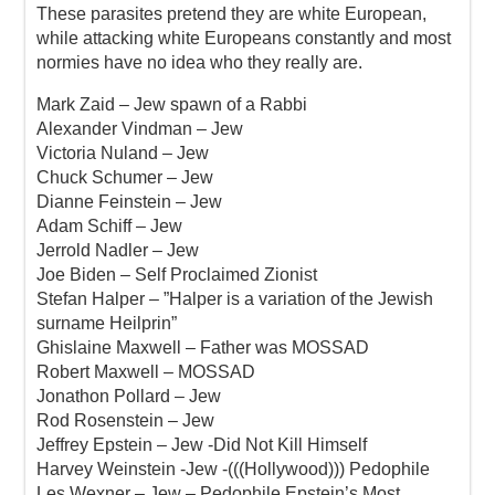
These parasites pretend they are white European,
while attacking white Europeans constantly and most
normies have no idea who they really are.
Mark Zaid – Jew spawn of a Rabbi
Alexander Vindman – Jew
Victoria Nuland – Jew
Chuck Schumer – Jew
Dianne Feinstein – Jew
Adam Schiff – Jew
Jerrold Nadler – Jew
Joe Biden – Self Proclaimed Zionist
Stefan Halper – ”Halper is a variation of the Jewish
surname Heilprin”
Ghislaine Maxwell – Father was MOSSAD
Robert Maxwell – MOSSAD
Jonathon Pollard – Jew
Rod Rosenstein – Jew
Jeffrey Epstein – Jew -Did Not Kill Himself
Harvey Weinstein -Jew -(((Hollywood))) Pedophile
Les Wexner – Jew – Pedophile Epstein’s Most