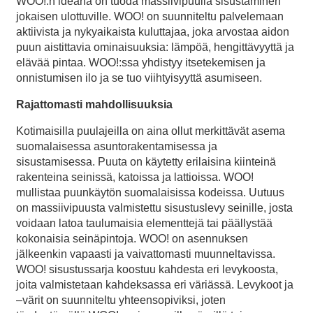
WOO!:n ideana on tuoda massiivipuulla sisustaminen
jokaisen ulottuville. WOO! on suunniteltu palvelemaan
aktiivista ja nykyaikaista kuluttajaa, joka arvostaa aidon
puun aistittavia ominaisuuksia: lämpöä, hengittävyyttä ja
elävää pintaa. WOO!:ssa yhdistyy itsetekemisen ja
onnistumisen ilo ja se tuo viihtyisyyttä asumiseen.
Rajattomasti mahdollisuuksia
Kotimaisilla puulajeilla on aina ollut merkittävät asema
suomalaisessa asuntorakentamisessa ja
sisustamisessa. Puuta on käytetty erilaisina kiinteinä
rakenteina seinissä, katoissa ja lattioissa. WOO!
mullistaa puunkäytön suomalaisissa kodeissa. Uutuus
on massiivipuusta valmistettu sisustuslevy seinille, josta
voidaan latoa taulumaisia elementtejä tai päällystää
kokonaisia seinäpintoja. WOO! on asennuksen
jälkeenkin vapaasti ja vaivattomasti muunneltavissa.
WOO! sisustussarja koostuu kahdesta eri levykoosta,
joita valmistetaan kahdeksassa eri väriässä. Levykoot ja
–värit on suunniteltu yhteensopiviksi, joten