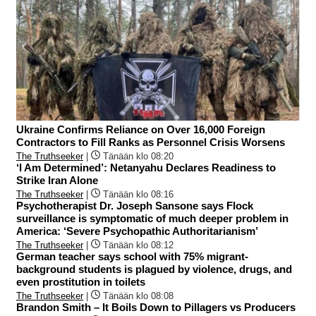
Ukraine Confirms Reliance on Over 16,000 Foreign
Contractors to Fill Ranks as Personnel Crisis Worsens
The Truthseeker
|
Tänään klo 08:20
‘I Am Determined’: Netanyahu Declares Readiness to
Strike Iran Alone
The Truthseeker
|
Tänään klo 08:16
Psychotherapist Dr. Joseph Sansone says Flock
surveillance is symptomatic of much deeper problem in
America: ‘Severe Psychopathic Authoritarianism’
The Truthseeker
|
Tänään klo 08:12
German teacher says school with 75% migrant-
background students is plagued by violence, drugs, and
even prostitution in toilets
The Truthseeker
|
Tänään klo 08:08
Brandon Smith – It Boils Down to Pillagers vs Producers