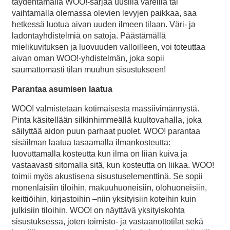
täydentämällä WOO!-sarjaa uusilla väreillä tai
vaihtamalla olemassa olevien levyjen paikkaa, saa
hetkessä luotua aivan uuden ilmeen tilaan. Väri- ja
ladontayhdistelmiä on satoja. Päästämällä
mielikuvituksen ja luovuuden valloilleen, voi toteuttaa
aivan oman WOO!-yhdistelmän, joka sopii
saumattomasti tilan muuhun sisustukseen!
Parantaa asumisen laatua
WOO! valmistetaan kotimaisesta massiivimännystä.
Pinta käsitellään silkinhimmeällä kuultovahalla, joka
säilyttää aidon puun parhaat puolet. WOO! parantaa
sisäilman laatua tasaamalla ilmankosteutta:
luovuttamalla kosteutta kun ilma on liian kuiva ja
vastaavasti sitomalla sitä, kun kosteutta on liikaa. WOO!
toimii myös akustisena sisustuselementtinä. Se sopii
monenlaisiin tiloihin, makuuhuoneisiin, olohuoneisiin,
keittiöihin, kirjastoihin –niin yksityisiin koteihin kuin
julkisiin tiloihin. WOO! on näyttävä yksityiskohta
sisustuksessa, joten toimisto- ja vastaanottotilat sekä