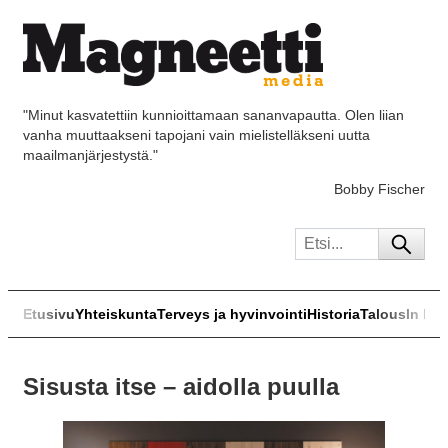
"Minut kasvatettiin kunnioittamaan sananvapautta. Olen liian
vanha muuttaakseni tapojani vain mielistelläkseni uutta
maailmanjärjestystä."
Bobby Fischer
Etusivu
Yhteiskunta
Terveys ja hyvinvointi
Historia
Talous
In Eng
Sisusta itse – aidolla puulla