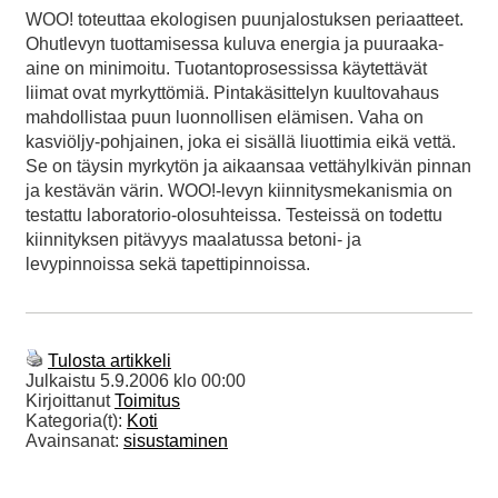
WOO! toteuttaa ekologisen puunjalostuksen periaatteet.
Ohutlevyn tuottamisessa kuluva energia ja puuraaka-
aine on minimoitu. Tuotantoprosessissa käytettävät
liimat ovat myrkyttömiä. Pintakäsittelyn kuultovahaus
mahdollistaa puun luonnollisen elämisen. Vaha on
kasviöljy-pohjainen, joka ei sisällä liuottimia eikä vettä.
Se on täysin myrkytön ja aikaansaa vettähylkivän pinnan
ja kestävän värin. WOO!-levyn kiinnitysmekanismia on
testattu laboratorio-olosuhteissa. Testeissä on todettu
kiinnityksen pitävyys maalatussa betoni- ja
levypinnoissa sekä tapettipinnoissa.
Tulosta artikkeli
Julkaistu
5.9.2006 klo 00:00
Kirjoittanut
Toimitus
Kategoria(t):
Koti
Avainsanat:
sisustaminen