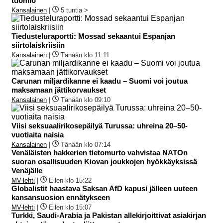
tuomio
Kansalainen
|
5 tuntia >
Tiedusteluraportti: Mossad sekaantui Espanjan
siirtolaiskriisiin
Kansalainen
|
Tänään klo 11:11
Carunan miljardikanne ei kaadu – Suomi voi joutua
maksamaan jättikorvaukset
Kansalainen
|
Tänään klo 09:10
Viisi seksuaalirikosepäilyä Turussa: uhreina 20–50-
vuotiaita naisia
Kansalainen
|
Tänään klo 07:14
Venäläisten hakkerien tietomurto vahvistaa NATOn
suoran osallisuuden Kiovan joukkojen hyökkäyksissä
Venäjälle
MV-lehti
|
Eilen klo 15:22
Globalistit haastava Saksan AfD kapusi jälleen uuteen
kansansuosion ennätykseen
MV-lehti
|
Eilen klo 15:07
Turkki, Saudi-Arabia ja Pakistan allekirjoittivat asiakirjan