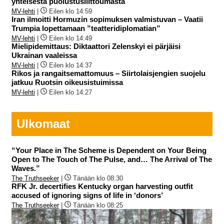
yhteisestä puolustusliittoumasta
MV-lehti
|
Eilen klo 14:59
Iran ilmoitti Hormuzin sopimuksen valmistuvan – Vaatii
Trumpia lopettamaan ”teatteridiplomatian”
MV-lehti
|
Eilen klo 14:49
Mielipidemittaus: Diktaattori Zelenskyi ei pärjäisi
Ukrainan vaaleissa
MV-lehti
|
Eilen klo 14:37
Rikos ja rangaitsemattomuus – Siirtolaisjengien suojelu
jatkuu Ruotsin oikeusistuimissa
MV-lehti
|
Eilen klo 14:27
Ulkomaat
“Your Place in The Scheme is Dependent on Your Being
Open to The Touch of The Pulse, and… The Arrival of The
Waves.”
The Truthseeker
|
Tänään klo 08:30
RFK Jr. decertifies Kentucky organ harvesting outfit
accused of ignoring signs of life in ‘donors’
The Truthseeker
|
Tänään klo 08:25