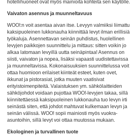
hotellihuoneet ovat myös mainioita kohteita sen käytölle.
Vaivaton asennus ja muunneltavuus
WOO!:n voit asentaa aivan itse. Levyyn valmiiksi liimattu
kaksipuoleinen lukkonauha kiinnittää levyt ilman erillisiä
työkaluja. Asennettavan seinän puhdistus, huolellinen
levyjen paikkojen suunnittelu ja mittaus: sitten voikin jo
alkaa latomaan levyillä uutta seinäpintaa! Asennus on
siisti, vaivaton ja nopea, lisäksi vapaasti uudistettavissa
ja muunneltavissa. Kokonaisuuksien suunnittelussa voit
ottaa huomioon erilaiset kiinteät esteet, kuten ovet,
ikkunat ja pistorasiat, jotka muuten vaatisivat
erityistoimenpiteitä. Valaistuksen ym. sähkölaitteiden
sähköjohdot voidaan pujottaa WOO!-levyjen takaa, sillä
kiinnitettäessä kaksipuoleinen lukkonauha tuo levyn irti
seinästä siten, että johdot mahtuvat kulkemaan levyn ja
seinän välissä. WOO! sopii mainiosti myös vuokra-
asuntoihin, sillä levyt voi ottaa muutossa mukaan.
Ekologinen ja turvallinen tuote