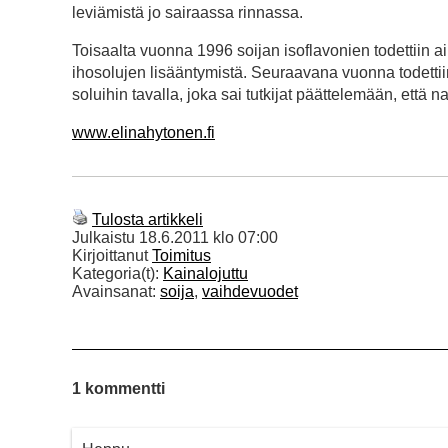
leviämistä jo sairaassa rinnassa.
Toisaalta vuonna 1996 soijan isoflavonien todettiin aih
ihosolujen lisääntymistä. Seuraavana vuonna todettiin
soluihin tavalla, joka sai tutkijat päättelemään, että 
www.elinahytonen.fi
Tulosta artikkeli
Julkaistu
18.6.2011 klo 07:00
Kirjoittanut
Toimitus
Kategoria(t):
Kainalojuttu
Avainsanat:
soija
,
vaihdevuodet
1 kommentti