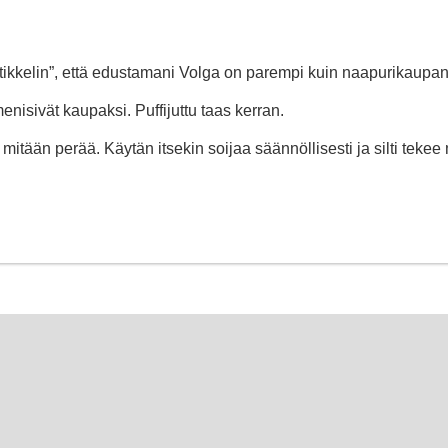
artikkelin”, että edustamani Volga on parempi kuin naapurikaupa
enisivät kaupaksi. Puffijuttu taas kerran.
 mitään perää. Käytän itsekin soijaa säännöllisesti ja silti tekee 