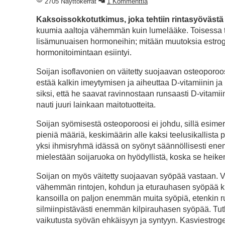
2705 Näyttökerrat
1 Kommenttia
Kaksoissokkotutkimus, joka tehtiin rintasyövästä t
kuumia aaltoja vähemmän kuin lumelääke. Toisessa t
lisämunuaisen hormoneihin; mitään muutoksia estroge
hormonitoimintaan esiintyi.
Soijan isoflavonien on väitetty suojaavan osteoporoo
estää kalkin imeytymisen ja aiheuttaa D-vitamiinin
siksi, että he saavat ravinnostaan runsaasti D-vitamiini
nauti juuri lainkaan maitotuotteita.
Soijan syömisestä osteoporoosi ei johdu, sillä esimer
pieniä määriä, keskimäärin alle kaksi teelusikallista 
yksi ihmisryhmä idässä on syönyt säännöllisesti ene
mielestään soijaruoka on hyödyllistä, koska se heiken
Soijan on myös väitetty suojaavan syöpää vastaan. Väi
vähemmän rintojen, kohdun ja eturauhasen syöpää kuin
kansoilla on paljon enemmän muita syöpiä, etenkin
silmiinpistävästi enemmän kilpirauhasen syöpää. Tutkim
vaikutusta syövän ehkäisyyn ja syntyyn. Kasviestroge