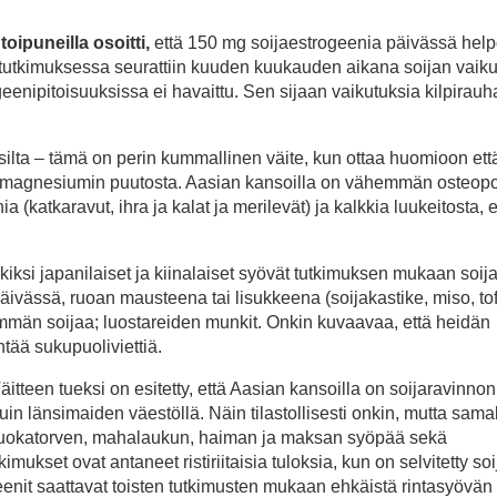
oipuneilla osoitti,
että 150 mg soijaestrogeenia päivässä helpo
utkimuksessa seurattiin kuuden kuukauden aikana soijan vaiku
enipitoisuuksissa ei havaittu. Sen sijaan vaikutuksia kilpirau
silta – tämä on perin kummallinen väite, kun ottaa huomioon että
 ja magnesiumin puutosta. Aasian kansoilla on vähemmän osteop
a (katkaravut, ihra ja kalat ja merilevät) ja kalkkia luukeitosta, 
kiksi japanilaiset ja kiinalaiset syövät tutkimuksen mukaan soij
päivässä, ruoan mausteena tai lisukkeena (soijakastike, miso, tof
mmän soijaa; luostareiden munkit. Onkin kuvaavaa, että heidän
tää sukupuoliviettiä.
tteen tueksi on esitetty, että Aasian kansoilla on soijaravinnon
 länsimaiden väestöllä. Näin tilastollisesti onkin, mutta samal
 ruokatorven, mahalaukun, haiman ja maksan syöpää sekä
ukset ovat antaneet ristiriitaisia tuloksia, kun on selvitetty so
enit saattavat toisten tutkimusten mukaan ehkäistä rintasyövän