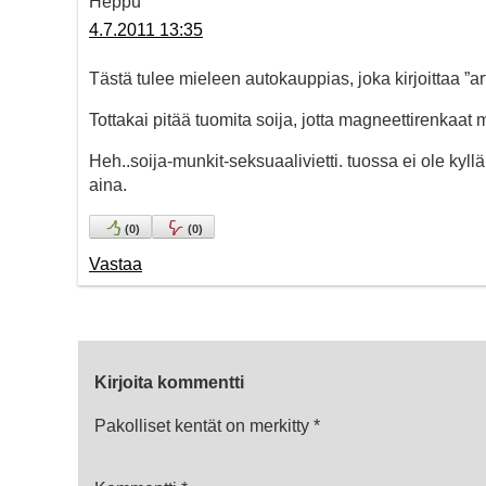
Heppu
4.7.2011 13:35
Tästä tulee mieleen autokauppias, joka kirjoittaa ”
Tottakai pitää tuomita soija, jotta magneettirenkaat m
Heh..soija-munkit-seksuaalivietti. tuossa ei ole kyllä
aina.
(
0
)
(
0
)
Vastaa
Kirjoita kommentti
Pakolliset kentät on merkitty
*