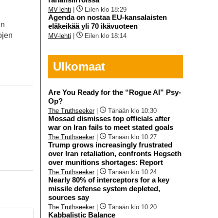
MV-lehti
|
Eilen klo 18:29
Agenda on nostaa EU-kansalaisten
en
eläkeikää yli 70 ikävuoteen
ojen
MV-lehti
|
Eilen klo 18:14
Ulkomaat
Are You Ready for the “Rogue AI” Psy-
Op?
The Truthseeker
|
Tänään klo 10:30
Mossad dismisses top officials after
war on Iran fails to meet stated goals
The Truthseeker
|
Tänään klo 10:27
Trump grows increasingly frustrated
over Iran retaliation, confronts Hegseth
over munitions shortages: Report
The Truthseeker
|
Tänään klo 10:24
Nearly 80% of interceptors for a key
missile defense system depleted,
sources say
The Truthseeker
|
Tänään klo 10:20
Kabbalistic Balance