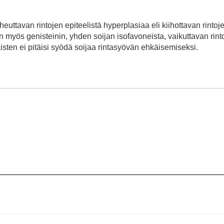
euttavan rintojen epiteelistä hyperplasiaa eli kiihottavan rintoj
 myös genisteinin, yhden soijan isofavoneista, vaikuttavan rint
naisten ei pitäisi syödä soijaa rintasyövän ehkäisemiseksi.