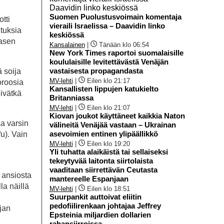
Suomen Puolustusvoimain komentaja
tti
vieraili Israelissa – Daavidin linko
tuksia
keskiössä
hasen
Kansalainen
|
Tänään klo 06:54
New York Times raportoi suomalaisille
koululaisille levitettävästä Venäjän
vastaisesta propagandasta
 soija
MV-lehti
|
Eilen klo 21:17
oroosia
Kansallisten lippujen katukielto
eivätkä
Britanniassa
MV-lehti
|
Eilen klo 21:07
Kiovan joukot käyttäneet kaikkia Naton
aa varsin
välineitä Venäjää vastaan – Ukrainan
asevoimien entinen ylipäällikkö
u). Vain
MV-lehti
|
Eilen klo 19:20
Yli tuhatta alaikäistä tai sellaiseksi
tekeytyvää laitonta siirtolaista
vaaditaan siirrettävän Ceutasta
 ansiosta
mantereelle Espanjaan
la näillä
MV-lehti
|
Eilen klo 18:51
Suurpankit auttoivat eliitin
pedofiilirenkaan johtajaa Jeffrey
ijan
Epsteinia miljardien dollarien
rahansiirroissa