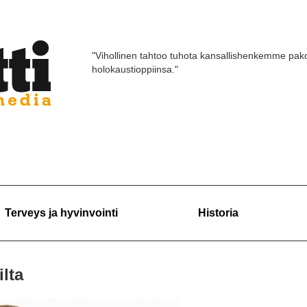
"Vihollinen tahtoo tuhota kansallishenkemme pako
holokaustioppiinsa."
Terveys ja hyvinvointi
Historia
lta