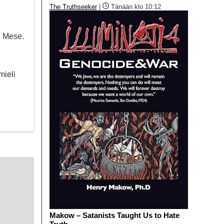
The Truthseeker
|
Tänään klo 10:12
n Mese.
mieli
Makow – Satanists Taught Us to Hate