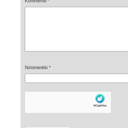
Kommentti
*
Nimimerkki
*