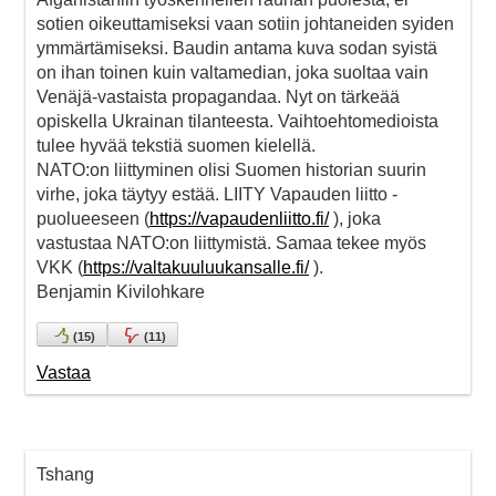
sotien oikeuttamiseksi vaan sotiin johtaneiden syiden
ymmärtämiseksi. Baudin antama kuva sodan syistä
on ihan toinen kuin valtamedian, joka suoltaa vain
Venäjä-vastaista propagandaa. Nyt on tärkeää
opiskella Ukrainan tilanteesta. Vaihtoehtomedioista
tulee hyvää tekstiä suomen kielellä.
NATO:on liittyminen olisi Suomen historian suurin
virhe, joka täytyy estää. LIITY Vapauden liitto -
puolueeseen (
https://vapaudenliitto.fi/
), joka
vastustaa NATO:on liittymistä. Samaa tekee myös
VKK (
https://valtakuuluukansalle.fi/
).
Benjamin Kivilohkare
(
15
)
(
11
)
Vastaa
Tshang