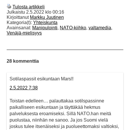
Tulosta artikkeli
Julkaistu
2.5.2022 klo 00:16
Kirjoittanut
Markku Juutinen
Kategoria(t):
Yhteiskunta
Avainsanat:
Manipulointi
,
NATO-kiihko
,
valtamedia
,
Venäjä-mielisyys
28 kommenttia
Sotilaspassit esikuntaan Mars!!
2.5.2022 7:38
Toistan edelleen… palauttakaa sotilspassinne
paikalliseen esikuntaan ja täyttäkää hekmus
palveluksesta eroamiseksi. Sillä NATO.han meitä
puolustaa, niinhän ne sanoo. Ja jos Suomi vielä
joskus tulee itsenäiseksi ja puolueettomaksi valtioksi,