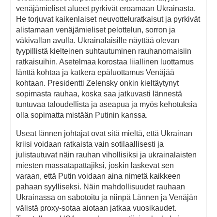
venäjämieliset alueet pyrkivät eroamaan Ukrainasta.
He torjuvat kaikenlaiset neuvotteluratkaisut ja pyrkivät
alistamaan venäjämieliset pelottelun, sorron ja
väkivallan avulla. Ukrainalaisille näyttää olevan
tyypillistä kielteinen suhtautuminen rauhanomaisiin
ratkaisuihin. Asetelmaa korostaa liiallinen luottamus
länttä kohtaa ja katkera epäluottamus Venäjää
kohtaan. Presidentti Zelensky onkin kieltäytynyt
sopimasta rauhaa, koska saa jatkuvasti lännestä
tuntuvaa taloudellista ja aseapua ja myös kehotuksia
olla sopimatta mistään Putinin kanssa.
Useat lännen johtajat ovat sitä mieltä, että Ukrainan
kriisi voidaan ratkaista vain sotilaallisesti ja
julistautuvat näin rauhan vihollisiksi ja ukrainalaisten
miesten massatapattajiksi, joskin laskevat sen
varaan, että Putin voidaan aina nimetä kaikkeen
pahaan syylliseksi. Näin mahdollisuudet rauhaan
Ukrainassa on sabotoitu ja niinpä Lännen ja Venäjän
välistä proxy-sotaa aiotaan jatkaa vuosikaudet.