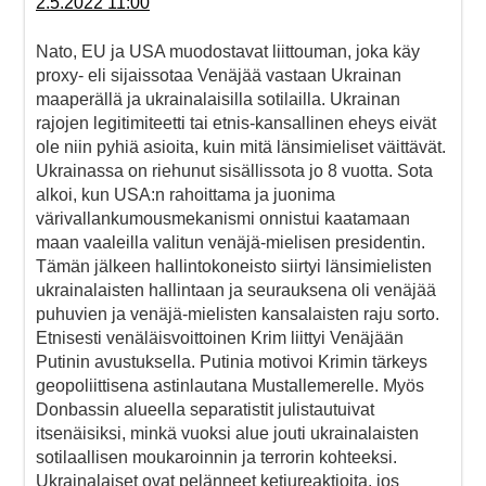
2.5.2022 11:00
Nato, EU ja USA muodostavat liittouman, joka käy
proxy- eli sijaissotaa Venäjää vastaan Ukrainan
maaperällä ja ukrainalaisilla sotilailla. Ukrainan
rajojen legitimiteetti tai etnis-kansallinen eheys eivät
ole niin pyhiä asioita, kuin mitä länsimieliset väittävät.
Ukrainassa on riehunut sisällissota jo 8 vuotta. Sota
alkoi, kun USA:n rahoittama ja juonima
värivallankumousmekanismi onnistui kaatamaan
maan vaaleilla valitun venäjä-mielisen presidentin.
Tämän jälkeen hallintokoneisto siirtyi länsimielisten
ukrainalaisten hallintaan ja seurauksena oli venäjää
puhuvien ja venäjä-mielisten kansalaisten raju sorto.
Etnisesti venäläisvoittoinen Krim liittyi Venäjään
Putinin avustuksella. Putinia motivoi Krimin tärkeys
geopoliittisena astinlautana Mustallemerelle. Myös
Donbassin alueella separatistit julistautuivat
itsenäisiksi, minkä vuoksi alue jouti ukrainalaisten
sotilaallisen moukaroinnin ja terrorin kohteeksi.
Ukrainalaiset ovat pelänneet ketjureaktioita, jos