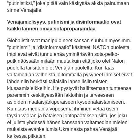
“putinistiksi,” joka pitää vain käskyttää äkkiä painumaan
sinne Venäjälle.
Venäjämielisyys, putinismi ja disinformaatio ovat
kaikki lännen omaa sotapropagandaa
Globalistit ovat manipuloineet kansan suuhun myös mm.
“putinismi” ja “disinformaatio” käsitteet. NATOn puolesta
intoilevat eivät tunnu enää ymmärtävän sota-pelko-
putkinäössään mitään muuta kuin että joko olet Naton
puolella tai sitten olet Venäjän puolella. Kun taas
valtamedian valheista loitommalla pysyneet ihmiset eivät
lähde niin herkästi tällaisiin lapsellisiin toisten
kiusaamisleikkeihin. He pystyvät hallitsemaan tunteensa
paremmin keskittyessään faktoihin ja terveeseen
asioiden maalaisjärkiperäiseen kyseenalaistamiseen.
Kun taas median aivopesemä ihminen vetää usein
täysin väärän ja hätäisen johtopäätöksen siitä, jos joku
ei julista yhdessä hänen kanssaan valtamedian mielen
mukaista evankeliumia Ukrainasta pahaa Venäjää
kaikessa pilkaten.