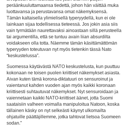
peräänkuuluttamaansa tiedettä, johon hän väittää muka
luottavansa ja perustavansa omat näkemyksensä.
Tämän kaltaisella ylimielisellä typeryydellä, kun ei ole
lainkaan sijaa todellisessa tieteessä. Jos jokin asia siis
vain tyrmätään naurettavaksi ainoastaan sillä perusteella
tai argumentilla, että se tuntuu avain liian absurdilta
voidakseen olla totta. Näemme tämän käsittämättömän
typeryyden toteutuvan nyt myös tietenkin tässä Nato
“keskustelussa”.
Suomessa käytävästä NATO keskustelusta, kun puuttuu
kokonaan ne toisen puolen kriittiset näkemykset asiasta.
Aivan kuten tämä korona-diktatuuri on sensuroinut ja
vaientanut kahden vuoden ajan myös kaikki koronaan
kriittisesti suhtautuvat näkemykset. Nyt sensuroidaan ja
vaiennetaan kaikki NATO-kriittiset äänet, jotta Suomi
saataisiin valheen voimalla manipuloitua Natoon, koska
tällainen käsky on nyt selkeästi käynyt ulkomailta
ohjatuille päättäjillemme, jotka tahtovat lietsoa Suomeen
sodan.”