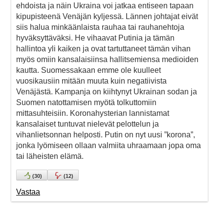
ehdoista ja näin Ukraina voi jatkaa entiseen tapaan
kipupisteenä Venäjän kyljessä. Lännen johtajat eivät
siis halua minkäänlaista rauhaa tai rauhanehtoja
hyväksyttäväksi. He vihaavat Putinia ja tämän
hallintoa yli kaiken ja ovat tartuttaneet tämän vihan
myös omiin kansalaisiinsa hallitsemiensa medioiden
kautta. Suomessakaan emme ole kuulleet
vuosikausiin mitään muuta kuin negatiivista
Venäjästä. Kampanja on kiihtynyt Ukrainan sodan ja
Suomen natottamisen myötä tolkuttomiin
mittasuhteisiin. Koronahysterian lannistamat
kansalaiset tuntuvat nielevät pelottelun ja
vihanlietsonnan helposti. Putin on nyt uusi ”korona”,
jonka lyömiseen ollaan valmiita uhraamaan jopa oma
tai läheisten elämä.
(
30
)
(
12
)
Vastaa