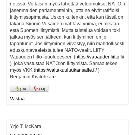
netissä. Voitaisiin myös lähettää vetoomukset NATO:n
jäsenmaiden parlamentteihin, jotta ne eivät ratifioisi
liittymissopimusta. Uskon kuitenkin, että kun tässä on
takana Siionin Viisaiden mahtava voima, ei mikään
estä Suomen liittymistä. Mutta taistelua voidaan toki
jatkaa myös sen jälkeen, kun liittyminen on jo
tapahtunut. Jos liittyminen viivästyy, niin mahdollisesti
eduskuntavaaleista tulee NATO-vaalit. LIITY
Vapauden liitto -puolueeseen (
https://vapaudenliitto.fi/
), joka vastustaa NATO:on liittymistä. Samaa tekee
myös VKK (
https://valtakuuluukansalle.fi/
).
Benjamin Kivilohkare
(
18
)
(
13
)
Vastaa
Yrjö T. McKara