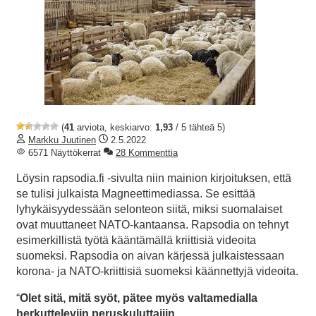
(
41
arviota, keskiarvo:
1,93
/ 5 tähteä 5)
Markku Juutinen
2.5.2022
6571 Näyttökerrat
28 Kommenttia
Löysin rapsodia.fi -sivulta niin mainion kirjoituksen, että
se tulisi julkaista Magneettimediassa. Se esittää
lyhykäisyydessään selonteon siitä, miksi suomalaiset
ovat muuttaneet NATO-kantaansa. Rapsodia on tehnyt
esimerkillistä työtä kääntämällä kriittisiä videoita
suomeksi. Rapsodia on aivan kärjessä julkaistessaan
korona- ja NATO-kriittisiä suomeksi käännettyjä videoita.
“
Olet sitä, mitä syöt, pätee myös valtamedialla
herkutteleviin peruskuluttajiin