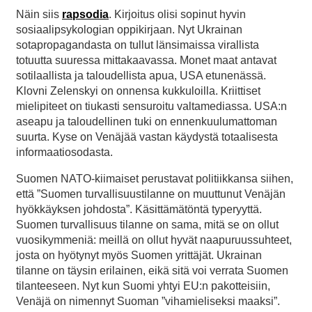
Näin siis
rapsodia
. Kirjoitus olisi sopinut hyvin
sosiaalipsykologian oppikirjaan. Nyt Ukrainan
sotapropagandasta on tullut länsimaissa virallista
totuutta suuressa mittakaavassa. Monet maat antavat
sotilaallista ja taloudellista apua, USA etunenässä.
Klovni Zelenskyi on onnensa kukkuloilla. Kriittiset
mielipiteet on tiukasti sensuroitu valtamediassa. USA:n
aseapu ja taloudellinen tuki on ennenkuulumattoman
suurta. Kyse on Venäjää vastan käydystä totaalisesta
informaatiosodasta.
Suomen NATO-kiimaiset perustavat politiikkansa siihen,
että ”Suomen turvallisuustilanne on muuttunut Venäjän
hyökkäyksen johdosta”. Käsittämätöntä typeryyttä.
Suomen turvallisuus tilanne on sama, mitä se on ollut
vuosikymmeniä: meillä on ollut hyvät naapuruussuhteet,
josta on hyötynyt myös Suomen yrittäjät. Ukrainan
tilanne on täysin erilainen, eikä sitä voi verrata Suomen
tilanteeseen. Nyt kun Suomi yhtyi EU:n pakotteisiin,
Venäjä on nimennyt Suoman ”vihamieliseksi maaksi”.