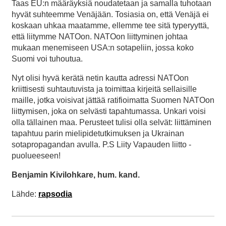
Taas EU:n määräyksiä noudatetaan ja samalla tuhotaan
hyvät suhteemme Venäjään. Tosiasia on, että Venäjä ei
koskaan uhkaa maatamme, ellemme tee sitä typeryyttä,
että liitymme NATOon. NATOon liittyminen johtaa
mukaan menemiseen USA:n sotapeliin, jossa koko
Suomi voi tuhoutua.
Nyt olisi hyvä kerätä netin kautta adressi NATOon
kriittisesti suhtautuvista ja toimittaa kirjeitä sellaisille
maille, jotka voisivat jättää ratifioimatta Suomen NATOon
liittymisen, joka on selvästi tapahtumassa. Unkari voisi
olla tällainen maa. Perusteet tulisi olla selvät: liittäminen
tapahtuu parin mielipidetutkimuksen ja Ukrainan
sotapropagandan avulla. P.S Liity Vapauden liitto -
puolueeseen!
Benjamin Kivilohkare, hum. kand.
Lähde:
rapsodia