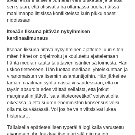
aivan ensimmäisenä Jumalan vanhurskautta ja tahtoa
sen sijaan, että olisivat aina ottamassa puolia näissä
maailmanpoliittisissa konflikteissa kuin pikkulapset
riidoissaan.
Itseään fiksuna pitävän nykyihmisen
kardinaalimunaus
Itseään fiksuna pitävä nykyihminen ajattelee juuri siten,
miten hänet on ohjelmoitu ja koulutettu ajattelemaan
häntä median kautta taluttavien isäntiensä toimesta. Hän
uskoo tieteeseen. Hän luottaa mediaan, yhteiskuntaan ja
viranomaisten valitsemiin asiantuntijoihin. Hän järkeilee
tämän maailman syöttämässä viisaudessaan, että on
täysin absurdia edes väittää sellaista, että jotkut
marginaaliin jäävät “salaliittoteoreetikot” voisivat olla
oikeassa ja että suuren enemmistön konsensus voisi
olla muka väärässä. Voi jos he vain viitsisivät lukea
historiaa…
Tällaisella epätieteellisen typerällä logiikalla varustettu
aivopesun uhri loukkaa itse juuri sitä niin paljon