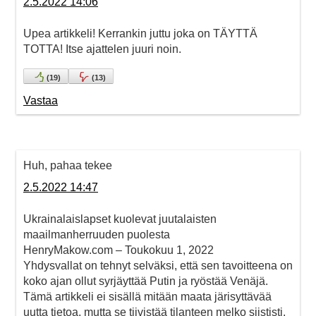
2.5.2022 14:06
Upea artikkeli! Kerrankin juttu joka on TÄYTTÄ
TOTTA! Itse ajattelen juuri noin.
(
19
)
(
13
)
Vastaa
Huh, pahaa tekee
2.5.2022 14:47
Ukrainalaislapset kuolevat juutalaisten
maailmanherruuden puolesta
HenryMakow.com – Toukokuu 1, 2022
Yhdysvallat on tehnyt selväksi, että sen tavoitteena on
koko ajan ollut syrjäyttää Putin ja ryöstää Venäjä.
Tämä artikkeli ei sisällä mitään maata järisyttävää
uutta tietoa, mutta se tiivistää tilanteen melko siististi.