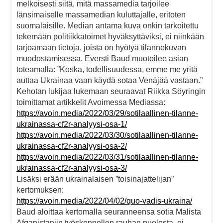
melkoisesti siitä, mitä massamedia tarjoilee
länsimaiselle massamedian kuluttajalle, eritoten
suomalaisille. Median antama kuva onkin tarkoitettu
tekemään politiikkatoimet hyväksyttäviksi, ei niinkään
tarjoamaan tietoja, joista on hyötyä tilannekuvan
muodostamisessa. Eversti Baud muotoilee asian
toteamalla: ”Koska, todellisuudessa, emme me yritä
auttaa Ukrainaa vaan käydä sotaa Venäjää vastaan.”
Kehotan lukijaa lukemaan seuraavat Riikka Söyringin
toimittamat artikkelit Avoimessa Mediassa:
https://avoin.media/2022/03/29/sotilaallinen-tilanne-
ukrainassa-cf2r-analyysi-osa-1/
https://avoin.media/2022/03/30/sotilaallinen-tilanne-
ukrainassa-cf2r-analyysi-osa-2/
https://avoin.media/2022/03/31/sotilaallinen-tilanne-
ukrainassa-cf2r-analyysi-osa-3/
Lisäksi erään ukrainalaisen ”toisinajattelijan”
kertomuksen:
https://avoin.media/2022/04/02/quo-vadis-ukraina/
Baud aloittaa kertomalla seuranneensa sotia Malista
Afganistaniin työskennellen rauhan puolesta, ei