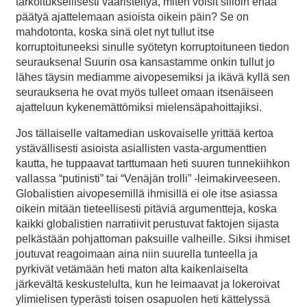
tarkoituksellisesti vääristeltyä, miten voisit silloin enää
päätyä ajattelemaan asioista oikein päin? Se on
mahdotonta, koska sinä olet nyt tullut itse
korruptoituneeksi sinulle syötetyn korruptoituneen tiedon
seurauksena! Suurin osa kansastamme onkin tullut jo
lähes täysin mediamme aivopesemiksi ja ikävä kyllä sen
seurauksena he ovat myös tulleet omaan itsenäiseen
ajatteluun kykenemättömiksi mielensäpahoittajiksi.
Jos tällaiselle valtamedian uskovaiselle yrittää kertoa
ystävällisesti asioista asiallisten vasta-argumenttien
kautta, he tuppaavat tarttumaan heti suuren tunnekiihkon
vallassa “putinisti” tai “Venäjän trolli” -leimakirveeseen.
Globalistien aivopesemillä ihmisillä ei ole itse asiassa
oikein mitään tieteellisesti pitäviä argumentteja, koska
kaikki globalistien narratiivit perustuvat faktojen sijasta
pelkästään pohjattoman paksuille valheille. Siksi ihmiset
joutuvat reagoimaan aina niin suurella tunteella ja
pyrkivät vetämään heti maton alta kaikenlaiselta
järkevältä keskustelulta, kun he leimaavat ja lokeroivat
ylimielisen typerästi toisen osapuolen heti kättelyssä