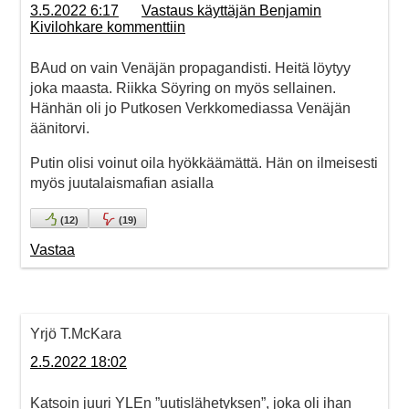
3.5.2022 6:17
Vastaus käyttäjän Benjamin
Kivilohkare kommenttiin
BAud on vain Venäjän propagandisti. Heitä löytyy
joka maasta. Riikka Söyring on myös sellainen.
Hänhän oli jo Putkosen Verkkomediassa Venäjän
äänitorvi.
Putin olisi voinut oila hyökkäämättä. Hän on ilmeisesti
myös juutalaismafian asialla
(
12
)
(
19
)
Vastaa
Yrjö T.McKara
2.5.2022 18:02
Katsoin juuri YLEn ”uutislähetyksen”, joka oli ihan