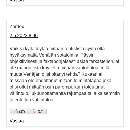
Zardex
2.5.2022 8:36
Vaikea kyllä löytää mitään realistista syytä olla
hyväksymättä Venäjän sotatoimia. Täysin
objektiivisesti ja faktapohjaisesti asiaa tarkastellen, ei
ole mahdollista kuvitella mitään vahtoehtoa, mitä
muuta Venäjän olisi pitänyt tehdä? Kukaan ei
missään ole ehdottanut mitään toimintatapaa joka
olisi ollut miltään osin parempi, kuin toteutunut
väliintulo, lukuunottamantta rajumpaa tai aikaisemmin
toteutettua väliintuloa.
(
27
)
(
14
)
Vastaa