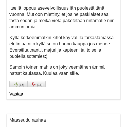
Itsellä loppuu asevelvollisuus iän puolestä tänä
vuonna. Mut oon miettiny, et jos ne paskiaiset saa
tästä sodan ja meikä vielä pakotetaan rintamalle niin
ammun omia.
Kyllä korkeemmatkin kihot käy välillä tarkastamassa
etulinjaa niin kyllä se on huono kauppa jos menee
Everstiluutnantti, majuri ja kapteeni tai toisella
puolella sotamies:)
Samoin toinen mahis on joky veemäinen ämmä
natsat kaulassa. Kuulaa vaan sille.
(
17
)
(
16
)
Vastaa
Maaseudu rauhaa