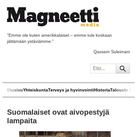
"Emme ole kuten amerikkalaiset – emme tule koskaan
jättämään ystäviämme."
Qassem Suleimani
Etusivu
Yhteiskunta
Terveys ja hyvinvointi
Historia
Talous
In Eng
Suomalaiset ovat aivopestyjä
lampaita