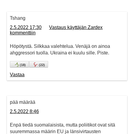
Tshang
2.5.2022 17:30
Vastaus käyttäjän Zardex
kommenttiin
Höpötystä. Silkkaa valehtelua. Venäjä on ainoa
ahggressori tuolla. Ukraina ei kuulu sille. Piste.
(
18
)
(
22
)
Vastaa
pää määrää
2.5.2022 8:46
Enpä tiedä suomalaisista, mutta poliitikot ovat sitä
suuremmassa määrin EU ja länsivirtausten