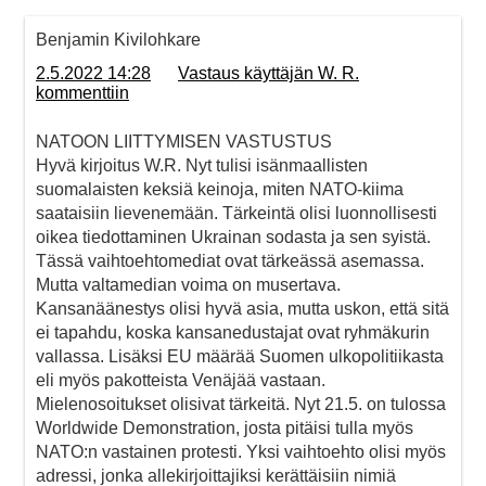
Benjamin Kivilohkare
2.5.2022 14:28
Vastaus käyttäjän W. R.
kommenttiin
NATOON LIITTYMISEN VASTUSTUS
Hyvä kirjoitus W.R. Nyt tulisi isänmaallisten
suomalaisten keksiä keinoja, miten NATO-kiima
saataisiin lievenemään. Tärkeintä olisi luonnollisesti
oikea tiedottaminen Ukrainan sodasta ja sen syistä.
Tässä vaihtoehtomediat ovat tärkeässä asemassa.
Mutta valtamedian voima on musertava.
Kansanäänestys olisi hyvä asia, mutta uskon, että sitä
ei tapahdu, koska kansanedustajat ovat ryhmäkurin
vallassa. Lisäksi EU määrää Suomen ulkopolitiikasta
eli myös pakotteista Venäjää vastaan.
Mielenosoitukset olisivat tärkeitä. Nyt 21.5. on tulossa
Worldwide Demonstration, josta pitäisi tulla myös
NATO:n vastainen protesti. Yksi vaihtoehto olisi myös
adressi, jonka allekirjoittajiksi kerättäisiin nimiä