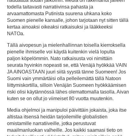
haudattua sodan jalkoihin. Media on rakentanut jälleen
todella taitavasti narratiivinsa pahasta ja
arvaamattomasta Putinista suurena uhkana koko
Suomen pienelle kansalle, johon tarjotaan nyt sitten tällä
kertaa ainoaksi oikeaksi ratkaisuksi ja lääkkeeksi
NATOa.
Tällä aivopesun ja mielenhallinnan toisella kierroksella
pienelle ihmiselle voi käydä kuitenkin vielä lopulta
paljon köpelömmin. Nato ratkaisusta voi nimittäin
seurata hyvinkin nopeasti se, että Venäjä hyökkää VAIN
JA AINOASTAAN juuri siitä syystä tänne Suomeen! Jos
Suomi vain ymmärtäisi olla pelleilemättä tällä Natoon
liittymiskortilla, silloin Venäjän Suomeen hyökkäämisen
riski olisi käytännössä lähes olemattomalla tasolla. Aivan
kuten se on ollut jo viimeiset 80 vuotta muutenkin.
Media ohjelmoi ja manipuloi päivittäin jokaista, joka itse
altistaa itsensä heidän tarjoilemille globalistien
omistamille narratiiveille, jotka perustuvat
maailmanluokan valheille. Jos kaikki saamasi tieto on