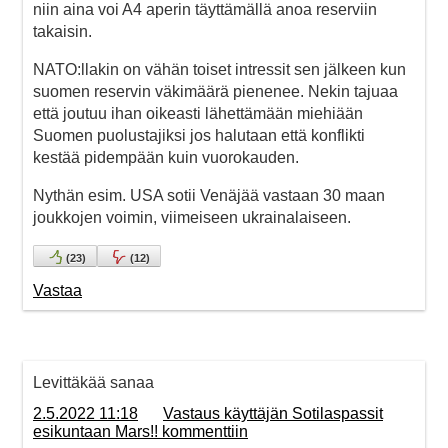
niin aina voi A4 aperin täyttämällä anoa reserviin
takaisin.
NATO:llakin on vähän toiset intressit sen jälkeen kun
suomen reservin väkimäärä pienenee. Nekin tajuaa
että joutuu ihan oikeasti lähettämään miehiään
Suomen puolustajiksi jos halutaan että konflikti
kestää pidempään kuin vuorokauden.
Nythän esim. USA sotii Venäjää vastaan 30 maan
joukkojen voimin, viimeiseen ukrainalaiseen.
(
23
)
(
12
)
Vastaa
Levittäkää sanaa
2.5.2022 11:18
Vastaus käyttäjän Sotilaspassit
esikuntaan Mars!! kommenttiin