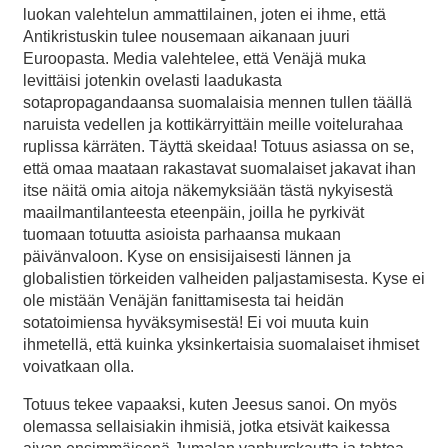
luokan valehtelun ammattilainen, joten ei ihme, että
Antikristuskin tulee nousemaan aikanaan juuri
Euroopasta. Media valehtelee, että Venäjä muka
levittäisi jotenkin ovelasti laadukasta
sotapropagandaansa suomalaisia mennen tullen täällä
naruista vedellen ja kottikärryittäin meille voitelurahaa
ruplissa kärräten. Täyttä skeidaa! Totuus asiassa on se,
että omaa maataan rakastavat suomalaiset jakavat ihan
itse näitä omia aitoja näkemyksiään tästä nykyisestä
maailmantilanteesta eteenpäin, joilla he pyrkivät
tuomaan totuutta asioista parhaansa mukaan
päivänvaloon. Kyse on ensisijaisesti lännen ja
globalistien törkeiden valheiden paljastamisesta. Kyse ei
ole mistään Venäjän fanittamisesta tai heidän
sotatoimiensa hyväksymisestä! Ei voi muuta kuin
ihmetellä, että kuinka yksinkertaisia suomalaiset ihmiset
voivatkaan olla.
Totuus tekee vapaaksi, kuten Jeesus sanoi. On myös
olemassa sellaisiakin ihmisiä, jotka etsivät kaikessa