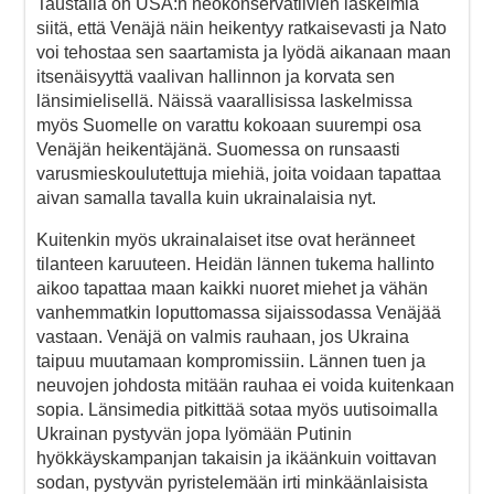
Taustalla on USA:n neokonservatiivien laskelmia
siitä, että Venäjä näin heikentyy ratkaisevasti ja Nato
voi tehostaa sen saartamista ja lyödä aikanaan maan
itsenäisyyttä vaalivan hallinnon ja korvata sen
länsimielisellä. Näissä vaarallisissa laskelmissa
myös Suomelle on varattu kokoaan suurempi osa
Venäjän heikentäjänä. Suomessa on runsaasti
varusmieskoulutettuja miehiä, joita voidaan tapattaa
aivan samalla tavalla kuin ukrainalaisia nyt.
Kuitenkin myös ukrainalaiset itse ovat heränneet
tilanteen karuuteen. Heidän lännen tukema hallinto
aikoo tapattaa maan kaikki nuoret miehet ja vähän
vanhemmatkin loputtomassa sijaissodassa Venäjää
vastaan. Venäjä on valmis rauhaan, jos Ukraina
taipuu muutamaan kompromissiin. Lännen tuen ja
neuvojen johdosta mitään rauhaa ei voida kuitenkaan
sopia. Länsimedia pitkittää sotaa myös uutisoimalla
Ukrainan pystyvän jopa lyömään Putinin
hyökkäyskampanjan takaisin ja ikäänkuin voittavan
sodan, pystyvän pyristelemään irti minkäänlaisista