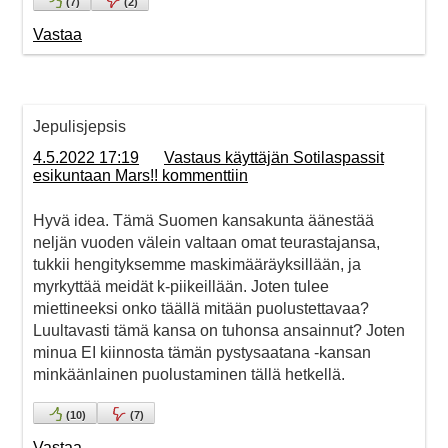
(
7
)
(
2
)
Vastaa
Jepulisjepsis
4.5.2022 17:19
Vastaus käyttäjän Sotilaspassit
esikuntaan Mars!! kommenttiin
Hyvä idea. Tämä Suomen kansakunta äänestää
neljän vuoden välein valtaan omat teurastajansa,
tukkii hengityksemme maskimääräyksillään, ja
myrkyttää meidät k-piikeillään. Joten tulee
miettineeksi onko täällä mitään puolustettavaa?
Luultavasti tämä kansa on tuhonsa ansainnut? Joten
minua EI kiinnosta tämän pystysaatana -kansan
minkäänlainen puolustaminen tällä hetkellä.
(
10
)
(
7
)
Vastaa