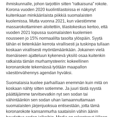
ihmiskunnalle, johon tarjottiin sitten “ratkaisuna” rokote.
Korona vuoden 2020 kuolintilastoissa ei näkynyt
kuitenkaan minkäänlaista piikkiä suomalaisten
kuolemissa. Mutta vuonna 2021, kun väestömme
massarokottaminen aloitettiin, tilastokeskus kertoo, että
vuoden 2021 lopussa suomalaisten kuolemien
nousseen jo 15% normaalilta tasolta ylöspäin. Syytä
tähän ei tietenkään kerrota virallisesti ja tuskinpa tullaan
koskaan virallisesti myöntämäänkään. Jokainen vielä
itsenäiseen ajatteluun kykenevä yksilö osaa kuitenkin
ratkaista tämän murhamysteerin: kokeellinen
koronarokote tekemässä työtään maapallon
väestönvähennys agendan hyväksi.
Suomalaisia kuolee parhaillaan enemmän kuin mitä on
koskaan nähty sitten sotiemme. Ja juuri tästä syystä
päättäjämme tarvitsevatkin nyt sen sodan tai
vähintäänkin sen sodan uhan lamaannuttamaan
suomalaisten järjenjuoksua entisestään, jotta tämä
koronarokote kansanmurha saataisiin vähin äänin