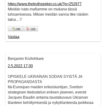
https://www.thetruthseeker.co.uk/?p=252977
Meidän nato-mafiamme on mukana tässä
tuhoamisessa. Miksei meidän sanna itke näiden
takia…?
(
18
)
(
12
)
Vastaa
Benjamin Kivilohkare
2.5.2022 17:30
OPISKELE UKRAINAN SODAN SYISTÄ JA
PROPAGANDASTA
Itä-Euroopan maiden erikoistuntijan, Sveitsin
strategisen tiedustelun entisen jäsenen, eversti
Jacques Baudin antama taustakuvaus Ukrainan
tilanteen kehittymisestä ja nykytilanteesta poikkeaa