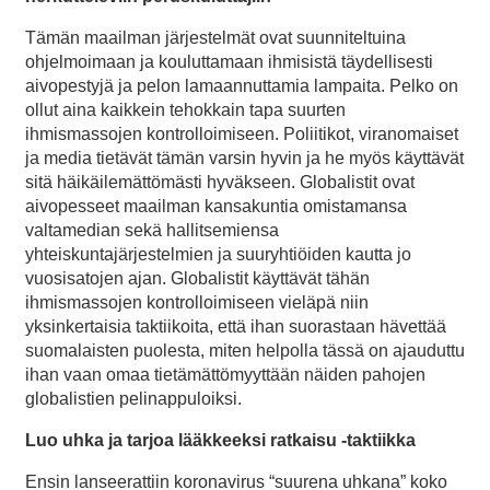
Tämän maailman järjestelmät ovat suunniteltuina
ohjelmoimaan ja kouluttamaan ihmisistä täydellisesti
aivopestyjä ja pelon lamaannuttamia lampaita. Pelko on
ollut aina kaikkein tehokkain tapa suurten
ihmismassojen kontrolloimiseen. Poliitikot, viranomaiset
ja media tietävät tämän varsin hyvin ja he myös käyttävät
sitä häikäilemättömästi hyväkseen. Globalistit ovat
aivopesseet maailman kansakuntia omistamansa
valtamedian sekä hallitsemiensa
yhteiskuntajärjestelmien ja suuryhtiöiden kautta jo
vuosisatojen ajan. Globalistit käyttävät tähän
ihmismassojen kontrolloimiseen vieläpä niin
yksinkertaisia taktiikoita, että ihan suorastaan hävettää
suomalaisten puolesta, miten helpolla tässä on ajauduttu
ihan vaan omaa tietämättömyyttään näiden pahojen
globalistien pelinappuloiksi.
Luo uhka ja tarjoa lääkkeeksi ratkaisu -taktiikka
Ensin lanseerattiin koronavirus “suurena uhkana” koko