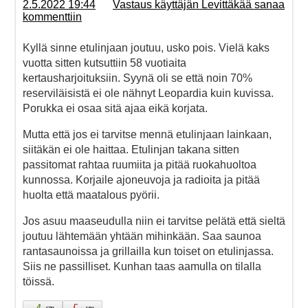
2.5.2022 19:44
Vastaus käyttäjän Levittäkää sanaa
kommenttiin
Kyllä sinne etulinjaan joutuu, usko pois. Vielä kaks
vuotta sitten kutsuttiin 58 vuotiaita
kertausharjoituksiin. Syynä oli se että noin 70%
reserviläisistä ei ole nähnyt Leopardia kuin kuvissa.
Porukka ei osaa sitä ajaa eikä korjata.
Mutta että jos ei tarvitse mennä etulinjaan lainkaan,
siitäkän ei ole haittaa. Etulinjan takana sitten
passitomat rahtaa ruumiita ja pitää ruokahuoltoa
kunnossa. Korjaile ajoneuvoja ja radioita ja pitää
huolta että maatalous pyörii.
Jos asuu maaseudulla niin ei tarvitse pelätä että sieltä
joutuu lähtemään yhtään mihinkään. Saa saunoa
rantasaunoissa ja grillailla kun toiset on etulinjassa.
Siis ne passilliset. Kunhan taas aamulla on tilalla
töissä.