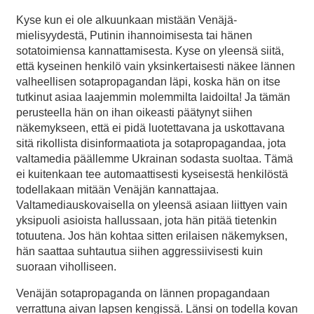
Kyse kun ei ole alkuunkaan mistään Venäjä-
mielisyydestä, Putinin ihannoimisesta tai hänen
sotatoimiensa kannattamisesta. Kyse on yleensä siitä,
että kyseinen henkilö vain yksinkertaisesti näkee lännen
valheellisen sotapropagandan läpi, koska hän on itse
tutkinut asiaa laajemmin molemmilta laidoilta! Ja tämän
perusteella hän on ihan oikeasti päätynyt siihen
näkemykseen, että ei pidä luotettavana ja uskottavana
sitä rikollista disinformaatiota ja sotapropagandaa, jota
valtamedia päällemme Ukrainan sodasta suoltaa. Tämä
ei kuitenkaan tee automaattisesti kyseisestä henkilöstä
todellakaan mitään Venäjän kannattajaa.
Valtamediauskovaisella on yleensä asiaan liittyen vain
yksipuoli asioista hallussaan, jota hän pitää tietenkin
totuutena. Jos hän kohtaa sitten erilaisen näkemyksen,
hän saattaa suhtautua siihen aggressiivisesti kuin
suoraan viholliseen.
Venäjän sotapropaganda on lännen propagandaan
verrattuna aivan lapsen kengissä. Länsi on todella kovan