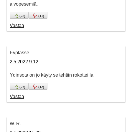
aivopesemiä.
(
22
)
(
11
)
Vastaa
Evplasse
2.5.2022 9:12
Ydinsota on jo käyty se tehtiin rokotteilla.
(
27
)
(
12
)
Vastaa
W. R.