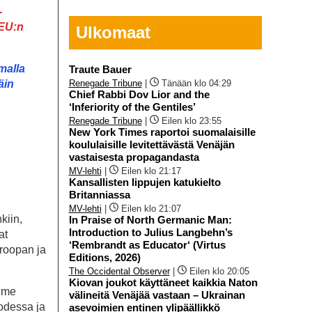
-
 EU:n
Ulkomaat
malla
Traute Bauer
äin
Renegade Tribune
|
Tänään klo 04:29
Chief Rabbi Dov Lior and the
‘Inferiority of the Gentiles’
Renegade Tribune
|
Eilen klo 23:55
malla
New York Times raportoi suomalaisille
äin
koululaisille levitettävästä Venäjän
vastaisesta propagandasta
MV-lehti
|
Eilen klo 21:17
Kansallisten lippujen katukielto
Britanniassa
MV-lehti
|
Eilen klo 21:07
kiin,
In Praise of North Germanic Man:
Introduction to Julius Langbehn’s
at
‘Rembrandt as Educator‘ (Virtus
uroopan ja
Editions, 2026)
The Occidental Observer
|
Eilen klo 20:05
Kiovan joukot käyttäneet kaikkia Naton
olme
välineitä Venäjää vastaan – Ukrainan
uodessa ja
asevoimien entinen ylipäällikkö