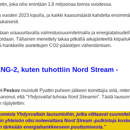
tin, joka olisi enintään 1,6 miljoonaa tonnia vuodessa.
 vuoden 2023 lopulla, ja kaikki kaasumäärät kahdelta ensimmä
mukaisesti.
taan uraauurtavalla valmistussuunnitelmalla ja energiataloudell
idaan. Tällainen menettely takaa pitkällä aikajänteellä kilpail
LNG-hankkeille asetettujen CO2-päästöjen vähentämisen.
NG-2, kuten tuhottiin Nord Stream -
ri Peskov
muistutti Pyattin puheen jälkeen toimittajia siitä, mite
anonut, että ”
Yhdysvallat tuhoaa Nord Streamin
”. Tästä lausun
räjäytettiin:
uomiota Yhdysvaltain lausuntoihin, jotka viittaavat suunnite
n yhteisön olisi noteerattava Nord Stream -putkistoja kosk
äin tärkeään energiahankkeeseen puuttumisesta.”