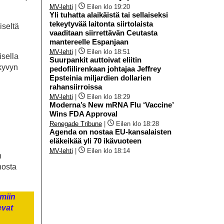
MV-lehti
|
Eilen klo 19:20
Yli tuhatta alaikäistä tai sellaiseksi
tekeytyvää laitonta siirtolaista
iseltä
vaaditaan siirrettävän Ceutasta
mantereelle Espanjaan
MV-lehti
|
Eilen klo 18:51
isella
Suurpankit auttoivat eliitin
ukyvyn
pedofiilirenkaan johtajaa Jeffrey
Epsteinia miljardien dollarien
rahansiirroissa
MV-lehti
|
Eilen klo 18:29
Moderna’s New mRNA Flu ‘Vaccine’
Wins FDA Approval
Renegade Tribune
|
Eilen klo 18:28
Agenda on nostaa EU-kansalaisten
eläkeikää yli 70 ikävuoteen
MV-lehti
|
Eilen klo 18:14
n
nosta
lmiin
evat