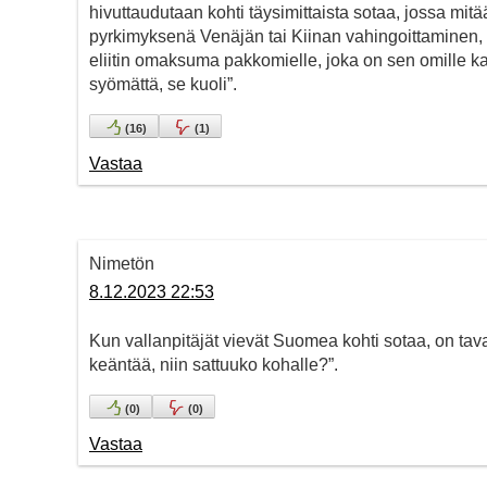
hivuttaudutaan kohti täysimittaista sotaa, jossa mi
pyrkimyksenä Venäjän tai Kiinan vahingoittaminen, 
eliitin omaksuma pakkomielle, joka on sen omille ka
syömättä, se kuoli”.
(
16
)
(
1
)
Vastaa
Nimetön
8.12.2023 22:53
Kun vallanpitäjät vievät Suomea kohti sotaa, on taval
keäntää, niin sattuuko kohalle?”.
(
0
)
(
0
)
Vastaa