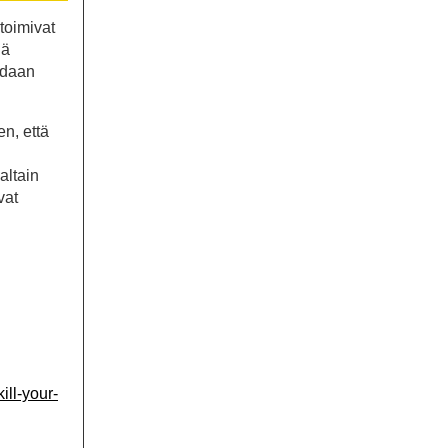
toimivat
nä
adaan
en, että
altain
vat
ill-your-