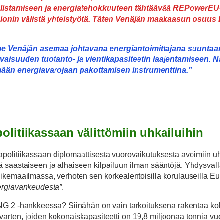
listamiseen ja energiatehokkuuteen tähtäävää REPowerEU
ionin välistä yhteistyötä. Täten Venäjän maakaasun osuus
e Venäjän asemaa johtavana energiantoimittajana suuntaa
levaisuuden tuotanto- ja vientikapasiteetin laajentamiseen. N
mään energiavarojaan pakottamisen instrumenttina.”
e Venäjän asemaa johtavana energiantoimittajana suuntaa
levaisuuden tuotanto- ja vientikapasiteetin laajentamiseen. N
mään energiavarojaan pakottamisen instrumenttina.”
olitiikassaan välittömiin uhkailuihin
iapolitiikassaan diplomaattisesta vuorovaikutuksesta avoimiin uh
 saastaiseen ja alhaiseen kilpailuun ilman sääntöjä. Yhdysvall
a liikemaailmassa, verhoten sen korkealentoisilla korulauseilla E
ergiavankeudesta”
.
 LNG 2 -hankkeessa? Siinähän on vain tarkoituksena rakentaa k
varten, joiden kokonaiskapasiteetti on 19,8 miljoonaa tonnia v