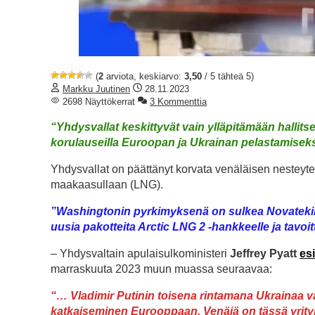
(
2
arviota, keskiarvo:
3,50
/ 5 tähteä 5)
Markku Juutinen
28.11.2023
2698 Näyttökerrat
3 Kommenttia
“Yhdysvallat keskittyvät vain ylläpitämään hallitse
korulauseilla Euroopan ja Ukrainan pelastamisek
Yhdysvallat on päättänyt korvata venäläisen nesteyt
maakaasullaan (LNG).
”Washingtonin pyrkimyksenä on sulkea Novateki
uusia pakotteita Arctic LNG 2 -hankkeelle ja tavo
– Yhdysvaltain apulaisulkoministeri
Jeffrey Pyatt
esi
marraskuuta 2023 muun muassa seuraavaa:
“… Vladimir Putinin toisena rintamana Ukrainaa va
katkaiseminen Eurooppaan. Venäjä on tässä yrity