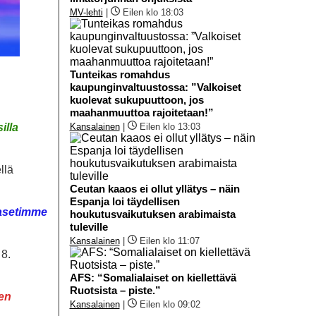
MV-lehti
|
Eilen klo 18:03
Tunteikas romahdus
kaupunginvaltuustossa: ”Valkoiset
kuolevat sukupuuttoon, jos
maahanmuuttoa rajoitetaan!”
illa
Kansalainen
|
Eilen klo 13:03
llä
Ceutan kaaos ei ollut yllätys – näin
Espanja loi täydellisen
 asetimme
houkutusvaikutuksen arabimaista
tuleville
Kansalainen
|
Eilen klo 11:07
8.
AFS: “Somalialaiset on kiellettävä
Ruotsista – piste.”
ten
Kansalainen
|
Eilen klo 09:02