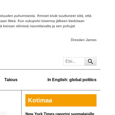
otuuden puhumisesta. Ihmiset eivät suuttuneet siitä, että
kaan litteä. Kun sukupolvi toisensa jälkeen kiedotaan
ä kansan silmissä naurettavalta ja sen puhujat
Dresden James
Talous
In English: global politics
Kotimaa
New York Times raportoi suomalaisille