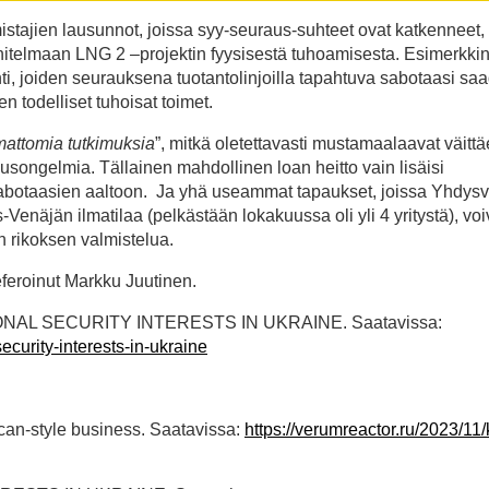
mistajien lausunnot, joissa syy-seuraus-suhteet ovat katkenneet, 
nnitelmaan LNG 2 –projektin fyysisestä tuhoamisesta. Esimerkki
nti, joiden seurauksena tuotantolinjoilla tapahtuva sabotaasi sa
n todelliset tuhoisat toimet.
mattomia tutkimuksia
”, mitkä oletettavasti mustamaalaavat väittä
songelmia. Tällainen mahdollinen loan heitto vain lisäisi
sabotaasien aaltoon. Ja yhä useammat tapaukset, joissa Yhdysv
enäjän ilmatilaa (pelkästään lokakuussa oli yli 4 yritystä), voi
n rikoksen valmistelua.
eferoinut Markku Juutinen.
 NATIONAL SECURITY INTERESTS IN UKRAINE. Saatavissa:
ecurity-interests-in-ukraine
ican-style business. Saatavissa:
https://verumreactor.ru/2023/11/k