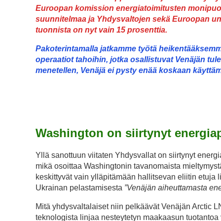
Euroopan komission energiatoimitusten monipuo
suunnitelmaa ja Yhdysvaltojen sekä Euroopan un
tuonnista on nyt vain 15 prosenttia.
Pakoterintamalla jatkamme työtä heikentääksemm
operaatiot tahoihin, jotka osallistuvat Venäjän tu
menetellen, Venäjä ei pysty enää koskaan käyttä
Pakoterintamalla jatkamme työtä heikentääksemm
operaatiot tahoihin, jotka osallistuvat Venäjän tu
menetellen, Venäjä ei pysty enää koskaan käyttä
Washington on siirtynyt energiap
Yllä sanottuun viitaten Yhdysvallat on siirtynyt energ
mikä osoittaa Washingtonin tavanomaista mieltymystä
keskittyvät vain ylläpitämään hallitsevan eliitin etuj
Ukrainan pelastamisesta
”Venäjän aiheuttamasta en
Mitä yhdysvaltalaiset niin pelkäävät Venäjän Arctic
teknologista linjaa nesteytetyn maakaasun tuotantoa 