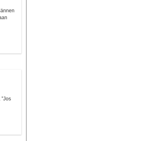
 lännen
maan
ä ”Jos