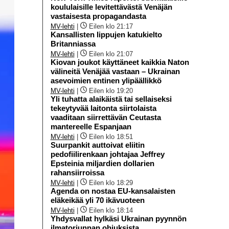
koululaisille levitettävästä Venäjän
vastaisesta propagandasta
MV-lehti
|
Eilen klo 21:17
Kansallisten lippujen katukielto
Britanniassa
MV-lehti
|
Eilen klo 21:07
Kiovan joukot käyttäneet kaikkia Naton
välineitä Venäjää vastaan – Ukrainan
asevoimien entinen ylipäällikkö
MV-lehti
|
Eilen klo 19:20
Yli tuhatta alaikäistä tai sellaiseksi
tekeytyvää laitonta siirtolaista
vaaditaan siirrettävän Ceutasta
mantereelle Espanjaan
MV-lehti
|
Eilen klo 18:51
Suurpankit auttoivat eliitin
pedofiilirenkaan johtajaa Jeffrey
Epsteinia miljardien dollarien
rahansiirroissa
MV-lehti
|
Eilen klo 18:29
Agenda on nostaa EU-kansalaisten
eläkeikää yli 70 ikävuoteen
MV-lehti
|
Eilen klo 18:14
Yhdysvallat hylkäsi Ukrainan pyynnön
ilmatorjunnan ohjuksista