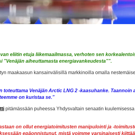
van eliitin etuja liikemaailmassa, verhoten sen korkealentois
si ”Venäjän aiheuttamasta energiavankeudesta””.
etyn maakaasun kansainvälisillä markkinoilla omalla nestemäise
n toteuttama Venäjän Arctic LNG 2 -kaasuhanke. Taannoin
itteemme on kuristaa se.”
tti
pitämässään puheessa Yhdysvaltain senaatin kuulemisessa 
staan on ollut energiatoimitusten manipulointi ja -toimitus
ksessään epäonnistunut, mistä voimme varsinaisesti kiittää