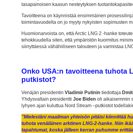
tasapainoisen kaasun nesteytyksen tuotantokapasitee
Tavoitteena on käynnistää ensimmäinen prosessilinja
toimintavuodelta on jo myyty nykyisten sopimusten 
Huomionarvoista on, että Arctic LNG 2 -hanke toteute
tehokkuudella siten, että ympäristön kuormitus minimo
siirryttäessä vähähiiliseen talouteen ja varmistaa 
Onko USA:n tavoitteena tuhota L
putkistot
?
Venäjän presidentin
Vladimir Putinin
tiedottaja
Dmit
Yhdysvaltain presidentti
Joe Biden
oli aikaisemmin s
lyhyen ajan kuluttua Nord Stream –putkistot todellakin 
”Mielestäni maailman yhteisön pitäisi kiinnittää h
tuhota venäläinen arktinen LNG-2-hanke. Niin ikää
tapahtumat, koska jälleen kerran puhumme eritt