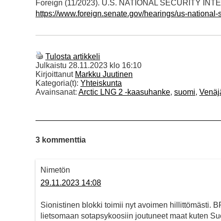
Foreign (11/2023). U.S. NATIONAL SECURITY INT
https://www.foreign.senate.gov/hearings/us-national-s
Tulosta artikkeli
Julkaistu
28.11.2023 klo 16:10
Kirjoittanut
Markku Juutinen
Kategoria(t):
Yhteiskunta
Avainsanat:
Arctic LNG 2 -kaasuhanke
,
suomi
,
Venäj
3 kommenttia
Nimetön
29.11.2023 14:08
Sionistinen blokki toimii nyt avoimen hillittömäs
lietsomaan sotapsykoosiin joutuneet maat kuten Suo