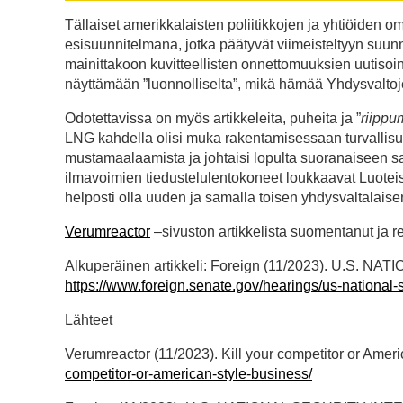
Tällaiset amerikkalaisten poliitikkojen ja yhtiöiden o
esisuunnitelmana, jotka päätyvät viimeisteltyyn suu
mainittakoon kuvitteellisten onnettomuuksien uutisoi
näyttämään ”luonnolliselta”, mikä hämää Yhdysvaltoje
Odotettavissa on myös artikkeleita, puheita ja ”
riippu
LNG kahdella olisi muka rakentamisessaan turvallisuu
mustamaalaamista ja johtaisi lopulta suoranaiseen 
ilmavoimien tiedustelulentokoneet loukkaavat Luoteis-V
helposti olla uuden ja samalla toisen yhdysvaltalaise
Verumreactor
–sivuston artikkelista suomentanut ja r
Alkuperäinen artikkeli: Foreign (11/2023). U.S.
https://www.foreign.senate.gov/hearings/us-national-s
Lähteet
Verumreactor (11/2023). Kill your competitor or Amer
competitor-or-american-style-business/