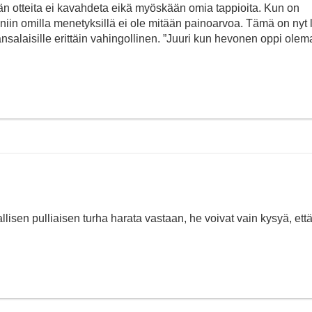
tään otteita ei kavahdeta eikä myöskään omia tappioita. Kun on
niin omilla menetyksillä ei ole mitään painoarvoa. Tämä on nyt
nsalaisille erittäin vahingollinen. ”Juuri kun hevonen oppi ole
lisen pulliaisen turha harata vastaan, he voivat vain kysyä, ett