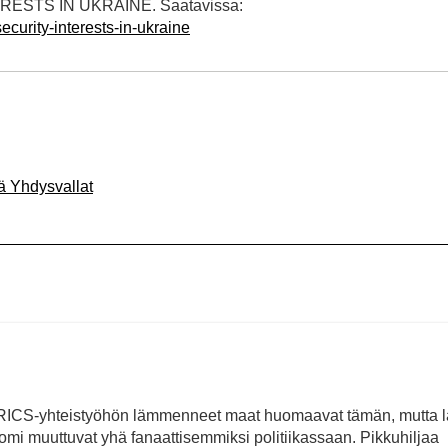
ERESTS IN UKRAINE. Saatavissa:
ecurity-interests-in-ukraine
ä Yhdysvallat
ti. BRICS-yhteistyöhön lämmenneet maat huomaavat tämän, mutta 
mi muuttuvat yhä fanaattisemmiksi politiikassaan. Pikkuhiljaa