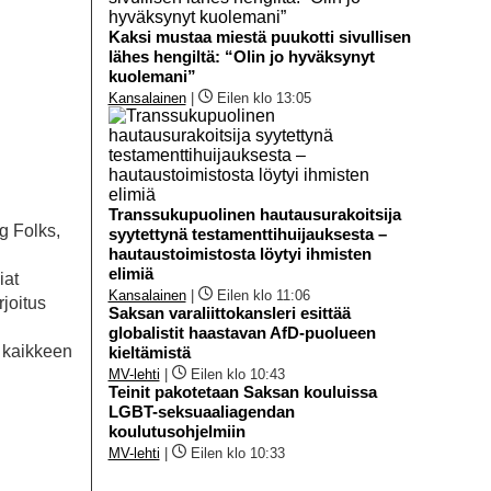
Kaksi mustaa miestä puukotti sivullisen
lähes hengiltä: “Olin jo hyväksynyt
kuolemani”
Kansalainen
|
Eilen klo 13:05
Transsukupuolinen hautausurakoitsija
g Folks,
syytettynä testamenttihuijauksesta –
hautaustoimistosta löytyi ihmisten
elimiä
iat
Kansalainen
|
Eilen klo 11:06
joitus
Saksan varaliittokansleri esittää
globalistit haastavan AfD-puolueen
n kaikkeen
kieltämistä
MV-lehti
|
Eilen klo 10:43
Teinit pakotetaan Saksan kouluissa
LGBT-seksuaaliagendan
koulutusohjelmiin
MV-lehti
|
Eilen klo 10:33