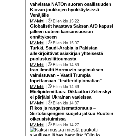
vahvistaa NATOn suoran osallisuuden
Kiovan joukkojen hyökkäyksissä
Venäjälle
MV-lehti
|
Eilen klo 15:22
Globalistit haastava Saksan AfD kapusi
jälleen uuteen kansansuosion
ennätykseen
MV-lehti
|
Eilen klo 15:07
Turkki, Saudi-Arabia ja Pakistan
allekirjoittivat asiakirjan yhteisestä
puolustusliittoumasta
MV-lehti
|
Eilen klo 14:59
Iran ilmoitti Hormuzin sopimuksen
valmistuvan – Vaatii Trumpia
lopettamaan ”teatteridiplomatian”
MV-lehti
|
Eilen klo 14:49
Mielipidemittaus: Diktaattori Zelenskyi
ei pärjäisi Ukrainan vaaleissa
MV-lehti
|
Eilen klo 14:37
Rikos ja rangaitsemattomuus –
Siirtolaisjengien suojelu jatkuu Ruotsin
oikeusistuimissa
MV-lehti
|
Eilen klo 14:27