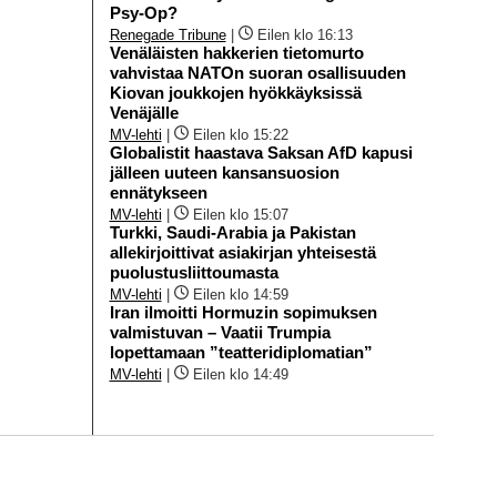
Psy-Op?
Renegade Tribune
|
Eilen klo 16:13
Venäläisten hakkerien tietomurto
vahvistaa NATOn suoran osallisuuden
Kiovan joukkojen hyökkäyksissä
Venäjälle
MV-lehti
|
Eilen klo 15:22
Globalistit haastava Saksan AfD kapusi
jälleen uuteen kansansuosion
ennätykseen
MV-lehti
|
Eilen klo 15:07
Turkki, Saudi-Arabia ja Pakistan
allekirjoittivat asiakirjan yhteisestä
puolustusliittoumasta
MV-lehti
|
Eilen klo 14:59
Iran ilmoitti Hormuzin sopimuksen
valmistuvan – Vaatii Trumpia
lopettamaan ”teatteridiplomatian”
MV-lehti
|
Eilen klo 14:49