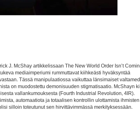
atrick J. McShay artikkelissaan The New World Order Isn’t Comin
itä tukeva mediaimperiumi rummuttavat kiihkeästi hyväksyntää
vastaan. Tässä manipulaatiossa vaikuttaa länsimaiset valtamed
inista on muodostettu demonisuuden stigmatisaatio. McShayn kir
sesta vallankumouksesta (Fourth Industrial Revolution, 4IR).
imista, automaatiota ja totaalisen kontrollin ulottamista ihmiste
lisi silloin toteutunut sen hirvittävimmässä merkityksessään.