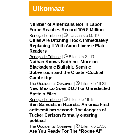
Ulkomaat
Number of Americans Not in Labor
Force Reaches Record 105.8 Million
Renegade Tribune
|
Tänään klo 00:19
Cities Are Ditching Flock, Immediately
Replacing It With Axon License Plate
Readers
Renegade Tribune
|
Eilen klo 21:17
Nathan Knows Nothing: More on
Blackademic Bullshit, Semitic
Subversion and the Cluster-Cuck at
Cambridge
The Occidental Observer
|
Eilen klo 18:23
New Mexico Sues DOJ For Unredacted
Epstein Files
Renegade Tribune
|
Eilen klo 18:15
Ben Samuels in Haaretz: America First,
antisemitism second: The dangers of
Tucker Carlson formally entering
politicsI
The Occidental Observer
|
Eilen klo 17:36
Are You Ready For The “Rogue AI”