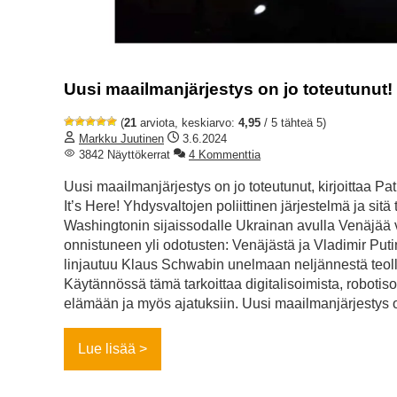
Uusi maailmanjärjestys on jo toteutunut!
(
21
arviota, keskiarvo:
4,95
/ 5 tähteä 5)
Markku Juutinen
3.6.2024
3842 Näyttökerrat
4 Kommenttia
Uusi maailmanjärjestys on jo toteutunut, kirjoittaa P
It’s Here! Yhdysvaltojen poliittinen järjestelmä ja s
Washingtonin sijaissodalle Ukrainan avulla Venäjää 
onnistuneen yli odotusten: Venäjästä ja Vladimir Put
linjautuu Klaus Schwabin unelmaan neljännestä teolli
Käytännössä tämä tarkoittaa digitalisoimista, robotiso
elämään ja myös ajatuksiin. Uusi maailmanjärjestys o
Lue lisää