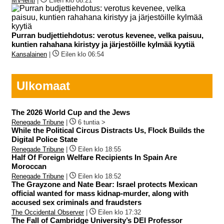
MV-lehti
|
Eilen klo 08:21
Purran budjettiehdotus: verotus kevenee, velka paisuu,
kuntien rahahana kiristyy ja järjestöille kylmää kyytiä
Kansalainen
|
Eilen klo 06:54
Ulkomaat
The 2026 World Cup and the Jews
Renegade Tribune
|
6 tuntia >
While the Political Circus Distracts Us, Flock Builds the
Digital Police State
Renegade Tribune
|
Eilen klo 18:55
Half Of Foreign Welfare Recipients In Spain Are
Moroccan
Renegade Tribune
|
Eilen klo 18:52
The Grayzone and Nate Bear: Israel protects Mexican
official wanted for mass kidnap-murder, along with
accused sex criminals and fraudsters
The Occidental Observer
|
Eilen klo 17:32
The Fall of Cambridge University’s DEI Professor