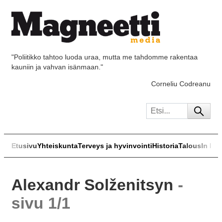
"Poliitikko tahtoo luoda uraa, mutta me tahdomme rakentaa
kauniin ja vahvan isänmaan."
Corneliu Codreanu
Etusivu
Yhteiskunta
Terveys ja hyvinvointi
Historia
Talous
In Eng
Alexandr Solženitsyn
-
sivu 1/1