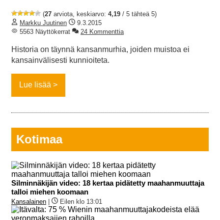
(
27
arviota, keskiarvo:
4,19
/ 5 tähteä 5)
Markku Juutinen
9.3.2015
5563 Näyttökerrat
24 Kommenttia
Historia on täynnä kansanmurhia, joiden muistoa ei
kansainvälisesti kunnioiteta.
Lue lisää
Kotimaa
Silminnäkijän video: 18 kertaa pidätetty maahanmuuttaja
talloi miehen koomaan
Kansalainen
|
Eilen klo 13:01