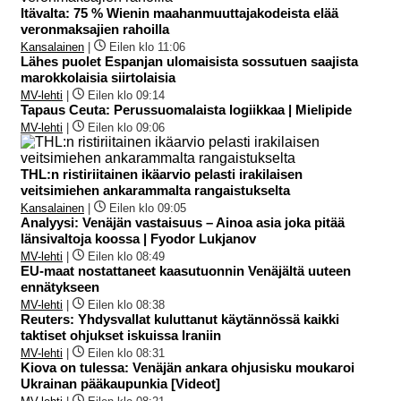
Itävalta: 75 % Wienin maahanmuuttajakodeista elää
veronmaksajien rahoilla
Kansalainen
|
Eilen klo 11:06
Lähes puolet Espanjan ulomaisista sossutuen saajista
marokkolaisia siirtolaisia
MV-lehti
|
Eilen klo 09:14
Tapaus Ceuta: Perussuomalaista logiikkaa | Mielipide
MV-lehti
|
Eilen klo 09:06
THL:n ristiriitainen ikäarvio pelasti irakilaisen
veitsimiehen ankarammalta rangaistukselta
Kansalainen
|
Eilen klo 09:05
Analyysi: Venäjän vastaisuus – Ainoa asia joka pitää
länsivaltoja koossa | Fyodor Lukjanov
MV-lehti
|
Eilen klo 08:49
EU-maat nostattaneet kaasutuonnin Venäjältä uuteen
ennätykseen
MV-lehti
|
Eilen klo 08:38
Reuters: Yhdysvallat kuluttanut käytännössä kaikki
taktiset ohjukset iskuissa Iraniin
MV-lehti
|
Eilen klo 08:31
Kiova on tulessa: Venäjän ankara ohjusisku moukaroi
Ukrainan pääkaupunkia [Videot]