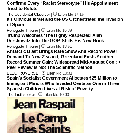
Confirms Every “Racist Stereotype” His Appointment
Tried to Refute
The Occidental Observer
|
Eilen klo 17:16
It’s Obvious Israel and the US Orchestrated the Invasion
of Spain
Renegade Tribune
|
Eilen klo 15:39
Trump Welcomes ‘The Highly Respected’ Alan
Dershowitz Into The GOP, Shills His New Book
Renegade Tribune
|
Eilen klo 13:51
Antarctic Blast Brings Rare Snow And Record Power
Demand To New Zealand; Greenland Posts Another
Record Summer Gain; Widespread Mid-August Cool; +
Peer Review Is Not The Scientific Method
ELECTROVERSE
|
Eilen klo 10:31
Spain’s Socialist Government Allocates €25 Million to
Immigrant Minors Who Invaded Ceuta as One in Three
Spanish Children Lives at Risk of Poverty
The Truthseeker
|
Eilen klo 10:30