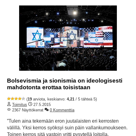
Bolsevismia ja sionismia on ideologisesti
mahdotonta erottaa toisistaan
(
19
arviota, keskiarvo:
4,21
/ 5 tähteä 5)
Toimitus
27.5.2015
2367 Näyttökerrat
0 Kommenttia
”Tulen aina tekemään eron juutalaisten eri kerrosten
välillä. Yksi kerros syöksyi suin päin vallankumoukseen.
Toinen kerros sitä vastoin yritti pysytellä loitolla.