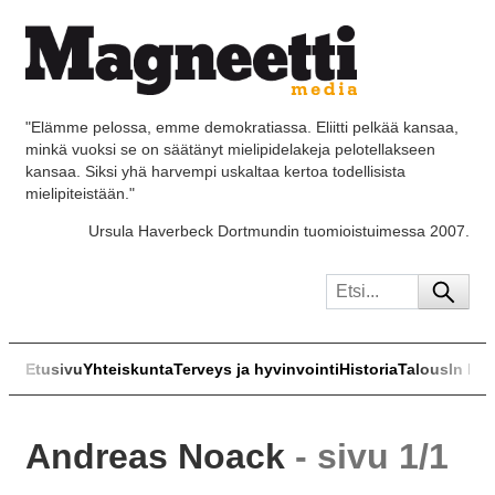
"Elämme pelossa, emme demokratiassa. Eliitti pelkää kansaa,
minkä vuoksi se on säätänyt mielipidelakeja pelotellakseen
kansaa. Siksi yhä harvempi uskaltaa kertoa todellisista
mielipiteistään."
Ursula Haverbeck Dortmundin tuomioistuimessa 2007.
Etusivu
Yhteiskunta
Terveys ja hyvinvointi
Historia
Talous
In Eng
Andreas Noack
- sivu 1/1