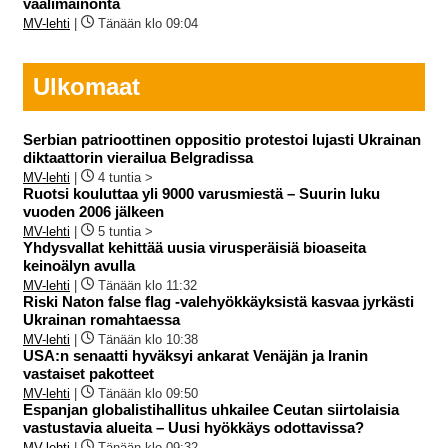
vaalimainonta
MV-lehti
|
Tänään klo 09:04
Ulkomaat
Serbian patrioottinen oppositio protestoi lujasti Ukrainan
diktaattorin vierailua Belgradissa
MV-lehti
|
4 tuntia >
Ruotsi kouluttaa yli 9000 varusmiestä – Suurin luku
vuoden 2006 jälkeen
MV-lehti
|
5 tuntia >
Yhdysvallat kehittää uusia virusperäisiä bioaseita
keinoälyn avulla
MV-lehti
|
Tänään klo 11:32
Riski Naton false flag -valehyökkäyksistä kasvaa jyrkästi
Ukrainan romahtaessa
MV-lehti
|
Tänään klo 10:38
USA:n senaatti hyväksyi ankarat Venäjän ja Iranin
vastaiset pakotteet
MV-lehti
|
Tänään klo 09:50
Espanjan globalistihallitus uhkailee Ceutan siirtolaisia
vastustavia alueita – Uusi hyökkäys odottavissa?
MV-lehti
|
Tänään klo 09:32