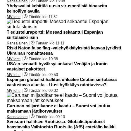
Kansalainen
|
Tänään klo 13:08
Yhdysvallat kehittää uusia virusperäisiä bioaseita
keinoälyn avulla
MV-lehti
|
Tänään klo 11:32
Tiedusteluraportti: Mossad sekaantui Espanjan
siirtolaiskriisiin
Kansalainen
|
Tänään klo 11:11
Riski Naton false flag -valehyökkäyksistä kasvaa jyrkästi
Ukrainan romahtaessa
MV-lehti
|
Tänään klo 10:38
USA:n senaatti hyväksyi ankarat Venäjän ja Iranin
vastaiset pakotteet
MV-lehti
|
Tänään klo 09:50
Espanjan globalistihallitus uhkailee Ceutan siirtolaisia
vastustavia alueita – Uusi hyökkäys odottavissa?
MV-lehti
|
Tänään klo 09:32
Carunan miljardikanne ei kaadu – Suomi voi joutua
maksamaan jättikorvaukset
Kansalainen
|
Tänään klo 09:10
Sensuuri hallitsee Ruotsissa: Globalistipuolueet
haastavalta Vaihtoehto Ruotsilta (AfS) estetään kaikki