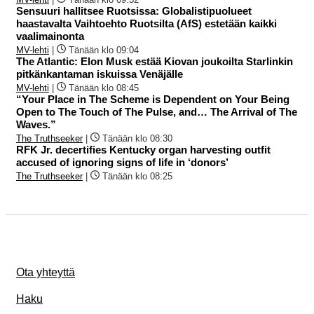
Sensuuri hallitsee Ruotsissa: Globalistipuolueet
haastavalta Vaihtoehto Ruotsilta (AfS) estetään kaikki
vaalimainonta
MV-lehti
|
Tänään klo 09:04
The Atlantic: Elon Musk estää Kiovan joukoilta Starlinkin
pitkänkantaman iskuissa Venäjälle
MV-lehti
|
Tänään klo 08:45
“Your Place in The Scheme is Dependent on Your Being
Open to The Touch of The Pulse, and… The Arrival of The
Waves.”
The Truthseeker
|
Tänään klo 08:30
RFK Jr. decertifies Kentucky organ harvesting outfit
accused of ignoring signs of life in ‘donors’
The Truthseeker
|
Tänään klo 08:25
Ota yhteyttä
Haku