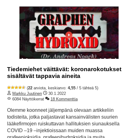
Tiedemiehet väittävät: koronarokotukset
sisältävät tappavia aineita
(
22
arviota, keskiarvo:
4,55
/ 5 tähteä 5)
Markku Juutinen
30.1.2022
6084 Näyttökerrat
18 Kommenttia
Olemme koonneet jäljempänä olevaan artikkeliin
todisteita, jotka paljastavat kansainvälisten suurien
lääkefirmojen ruiskuttavan hallituksien siunauksella
COVID –19 –injektioissaan muiden muassa
grafeenioksidia, grafeenihydroksidia ja muita