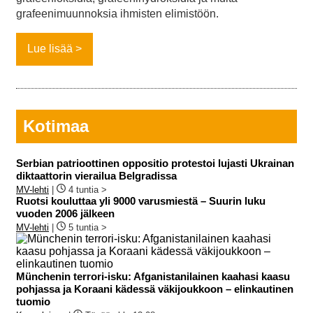
grafeenimuunnoksia ihmisten elimistöön.
Lue lisää
Kotimaa
Serbian patrioottinen oppositio protestoi lujasti Ukrainan
diktaattorin vierailua Belgradissa
MV-lehti
|
4 tuntia >
Ruotsi kouluttaa yli 9000 varusmiestä – Suurin luku
vuoden 2006 jälkeen
MV-lehti
|
5 tuntia >
Münchenin terrori-isku: Afganistanilainen kaahasi kaasu
pohjassa ja Koraani kädessä väkijoukkoon – elinkautinen
tuomio