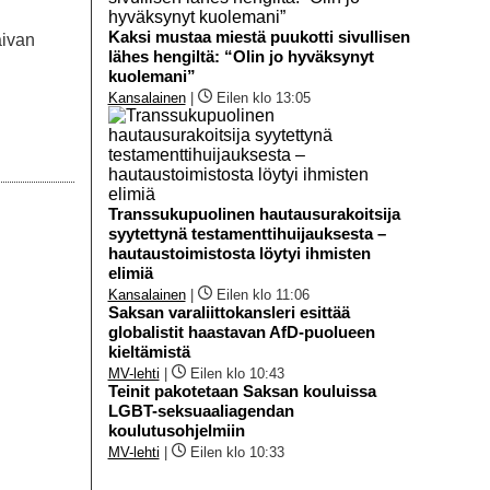
Kaksi mustaa miestä puukotti sivullisen
aivan
lähes hengiltä: “Olin jo hyväksynyt
kuolemani”
Kansalainen
|
Eilen klo 13:05
Transsukupuolinen hautausurakoitsija
syytettynä testamenttihuijauksesta –
hautaustoimistosta löytyi ihmisten
elimiä
Kansalainen
|
Eilen klo 11:06
Saksan varaliittokansleri esittää
globalistit haastavan AfD-puolueen
kieltämistä
MV-lehti
|
Eilen klo 10:43
Teinit pakotetaan Saksan kouluissa
LGBT-seksuaaliagendan
koulutusohjelmiin
MV-lehti
|
Eilen klo 10:33