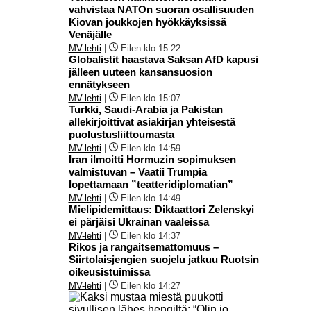
vahvistaa NATOn suoran osallisuuden
Kiovan joukkojen hyökkäyksissä
Venäjälle
MV-lehti
|
Eilen klo 15:22
Globalistit haastava Saksan AfD kapusi
jälleen uuteen kansansuosion
ennätykseen
MV-lehti
|
Eilen klo 15:07
Turkki, Saudi-Arabia ja Pakistan
allekirjoittivat asiakirjan yhteisestä
puolustusliittoumasta
MV-lehti
|
Eilen klo 14:59
Iran ilmoitti Hormuzin sopimuksen
valmistuvan – Vaatii Trumpia
lopettamaan ”teatteridiplomatian”
MV-lehti
|
Eilen klo 14:49
Mielipidemittaus: Diktaattori Zelenskyi
ei pärjäisi Ukrainan vaaleissa
MV-lehti
|
Eilen klo 14:37
Rikos ja rangaitsemattomuus –
Siirtolaisjengien suojelu jatkuu Ruotsin
oikeusistuimissa
MV-lehti
|
Eilen klo 14:27