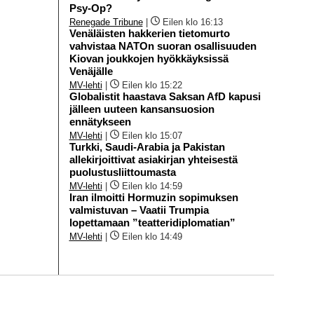
Psy-Op?
Renegade Tribune
|
Eilen klo 16:13
Venäläisten hakkerien tietomurto
vahvistaa NATOn suoran osallisuuden
Kiovan joukkojen hyökkäyksissä
Venäjälle
MV-lehti
|
Eilen klo 15:22
Globalistit haastava Saksan AfD kapusi
jälleen uuteen kansansuosion
ennätykseen
MV-lehti
|
Eilen klo 15:07
Turkki, Saudi-Arabia ja Pakistan
allekirjoittivat asiakirjan yhteisestä
puolustusliittoumasta
MV-lehti
|
Eilen klo 14:59
Iran ilmoitti Hormuzin sopimuksen
valmistuvan – Vaatii Trumpia
lopettamaan ”teatteridiplomatian”
MV-lehti
|
Eilen klo 14:49