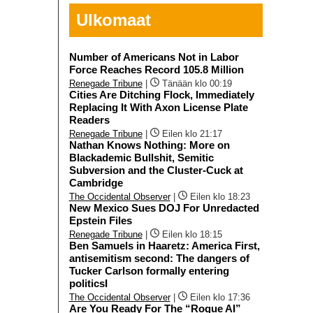
Ulkomaat
Number of Americans Not in Labor
Force Reaches Record 105.8 Million
Renegade Tribune
|
Tänään klo 00:19
Cities Are Ditching Flock, Immediately
Replacing It With Axon License Plate
Readers
Renegade Tribune
|
Eilen klo 21:17
Nathan Knows Nothing: More on
Blackademic Bullshit, Semitic
Subversion and the Cluster-Cuck at
Cambridge
The Occidental Observer
|
Eilen klo 18:23
New Mexico Sues DOJ For Unredacted
Epstein Files
Renegade Tribune
|
Eilen klo 18:15
Ben Samuels in Haaretz: America First,
antisemitism second: The dangers of
Tucker Carlson formally entering
politicsI
The Occidental Observer
|
Eilen klo 17:36
Are You Ready For The “Rogue AI”