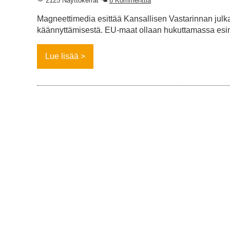
2125 Näyttökerrat
8 Kommenttia
Magneettimedia esittää Kansallisen Vastarinnan julka
käännyttämisestä. EU-maat ollaan hukuttamassa esimer
Lue lisää