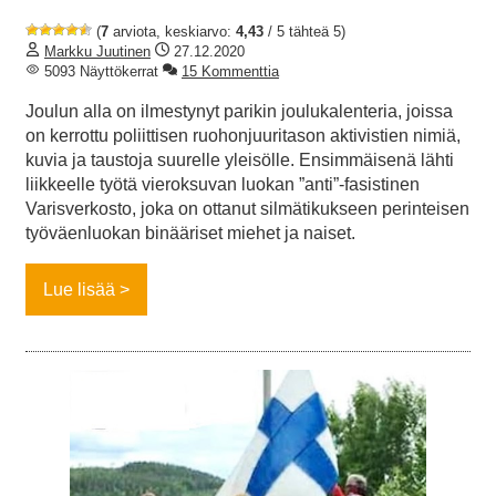
(
7
arviota, keskiarvo:
4,43
/ 5 tähteä 5)
Markku Juutinen
27.12.2020
5093 Näyttökerrat
15 Kommenttia
Joulun alla on ilmestynyt parikin joulukalenteria, joissa
on kerrottu poliittisen ruohonjuuritason aktivistien nimiä,
kuvia ja taustoja suurelle yleisölle. Ensimmäisenä lähti
liikkeelle työtä vieroksuvan luokan ”anti”-fasistinen
Varisverkosto, joka on ottanut silmätikukseen perinteisen
työväenluokan binääriset miehet ja naiset.
Lue lisää