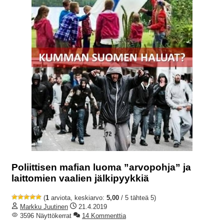
Poliittisen mafian luoma ”arvopohja” ja
laittomien vaalien jälkipyykkiä
(
1
arviota, keskiarvo:
5,00
/ 5 tähteä 5)
Markku Juutinen
21.4.2019
3596 Näyttökerrat
14 Kommenttia