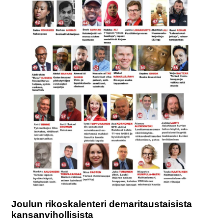
Joulun rikoskalenteri demaritaustaisista
kansanvihollisista