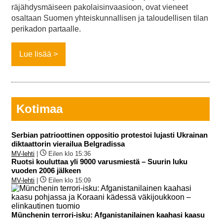
räjähdysmäiseen pakolaisinvaasioon, ovat vieneet
osaltaan Suomen yhteiskunnallisen ja taloudellisen tilan
perikadon partaalle.
Lue lisää
Kotimaa
Serbian patrioottinen oppositio protestoi lujasti Ukrainan
diktaattorin vierailua Belgradissa
MV-lehti
|
Eilen klo 15:36
Ruotsi kouluttaa yli 9000 varusmiestä – Suurin luku
vuoden 2006 jälkeen
MV-lehti
|
Eilen klo 15:09
Münchenin terrori-isku: Afganistanilainen kaahasi kaasu