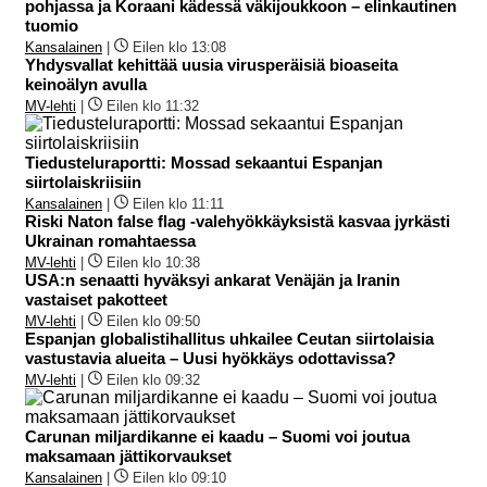
pohjassa ja Koraani kädessä väkijoukkoon – elinkautinen
tuomio
Kansalainen
|
Eilen klo 13:08
Yhdysvallat kehittää uusia virusperäisiä bioaseita
keinoälyn avulla
MV-lehti
|
Eilen klo 11:32
Tiedusteluraportti: Mossad sekaantui Espanjan
siirtolaiskriisiin
Kansalainen
|
Eilen klo 11:11
Riski Naton false flag -valehyökkäyksistä kasvaa jyrkästi
Ukrainan romahtaessa
MV-lehti
|
Eilen klo 10:38
USA:n senaatti hyväksyi ankarat Venäjän ja Iranin
vastaiset pakotteet
MV-lehti
|
Eilen klo 09:50
Espanjan globalistihallitus uhkailee Ceutan siirtolaisia
vastustavia alueita – Uusi hyökkäys odottavissa?
MV-lehti
|
Eilen klo 09:32
Carunan miljardikanne ei kaadu – Suomi voi joutua
maksamaan jättikorvaukset
Kansalainen
|
Eilen klo 09:10