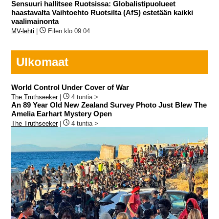
Sensuuri hallitsee Ruotsissa: Globalistipuolueet
haastavalta Vaihtoehto Ruotsilta (AfS) estetään kaikki
vaalimainonta
MV-lehti
|
Eilen klo 09:04
Ulkomaat
World Control Under Cover of War
The Truthseeker
|
4 tuntia >
An 89 Year Old New Zealand Survey Photo Just Blew The
Amelia Earhart Mystery Open
The Truthseeker
|
4 tuntia >