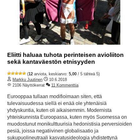
Eliitti haluaa tuhota perinteisen avioliiton
sekä kantaväestön etnisyyden
(
12
arviota, keskiarvo:
5,00
/ 5 tähteä 5)
Markku Juutinen
10.6.2018
2106 Näyttökerrat
11 Kommenttia
Eurooppaa tullaan modifioimaan siten, että
tulevaisuudessa siellä ei enää ole yhtenäisiä
yhdyskuntia, kuten oli aikaisemmin. Modernista
yhteiskunnista Euroopassa, kuten myös Suomessa on
muodostunut monikulttuurisia hedonistisia perversioiden
pesiä, joissa negatiivinen globalisaatio ja
sukupuolineutraali kasvatusideologia yhdistettynä