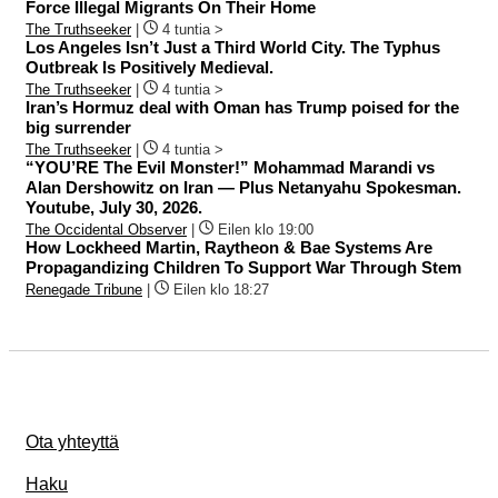
Force Illegal Migrants On Their Home
The Truthseeker
|
4 tuntia >
Los Angeles Isn’t Just a Third World City. The Typhus
Outbreak Is Positively Medieval.
The Truthseeker
|
4 tuntia >
Iran’s Hormuz deal with Oman has Trump poised for the
big surrender
The Truthseeker
|
4 tuntia >
“YOU’RE The Evil Monster!” Mohammad Marandi vs
Alan Dershowitz on Iran — Plus Netanyahu Spokesman.
Youtube, July 30, 2026.
The Occidental Observer
|
Eilen klo 19:00
How Lockheed Martin, Raytheon & Bae Systems Are
Propagandizing Children To Support War Through Stem
Renegade Tribune
|
Eilen klo 18:27
Ota yhteyttä
Haku