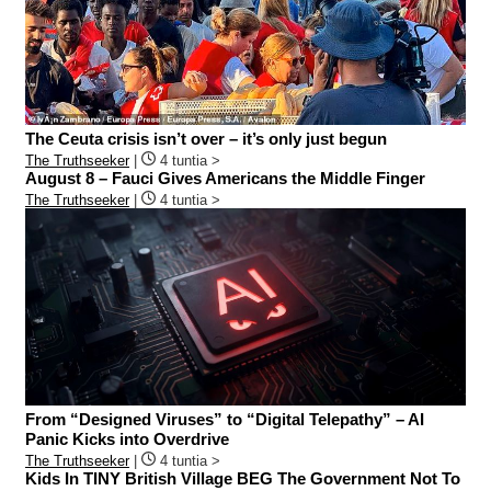
The Ceuta crisis isn’t over – it’s only just begun
The Truthseeker
|
4 tuntia >
August 8 – Fauci Gives Americans the Middle Finger
The Truthseeker
|
4 tuntia >
From “Designed Viruses” to “Digital Telepathy” – AI
Panic Kicks into Overdrive
The Truthseeker
|
4 tuntia >
Kids In TINY British Village BEG The Government Not To