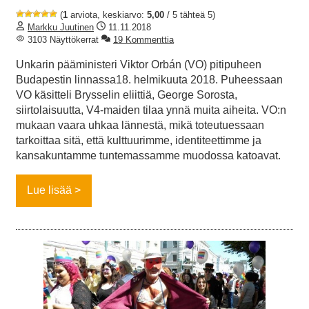
(
1
arviota, keskiarvo:
5,00
/ 5 tähteä 5)
Markku Juutinen
11.11.2018
3103 Näyttökerrat
19 Kommenttia
Unkarin pääministeri Viktor Orbán (VO) pitipuheen
Budapestin linnassa18. helmikuuta 2018. Puheessaan
VO käsitteli Brysselin eliittiä, George Sorosta,
siirtolaisuutta, V4-maiden tilaa ynnä muita aiheita. VO:n
mukaan vaara uhkaa lännestä, mikä toteutuessaan
tarkoittaa sitä, että kulttuurimme, identiteettimme ja
kansakuntamme tuntemassamme muodossa katoavat.
Lue lisää