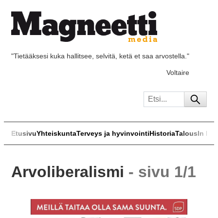
"Tietääksesi kuka hallitsee, selvitä, ketä et saa arvostella."
Voltaire
Etusivu
Yhteiskunta
Terveys ja hyvinvointi
Historia
Talous
In Eng
Arvoliberalismi
- sivu 1/1