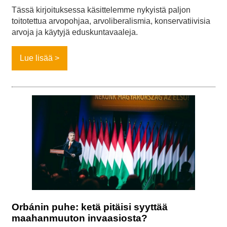
Tässä kirjoituksessa käsittelemme nykyistä paljon
toitotettua arvopohjaa, arvoliberalismia, konservatiivisia
arvoja ja käytyjä eduskuntavaaleja.
Lue lisää
Orbánin puhe: ketä pitäisi syyttää
maahanmuuton invaasiosta?