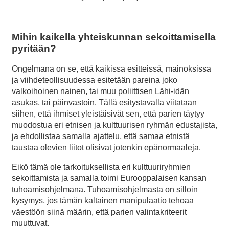
Mihin kaikella yhteiskunnan sekoittamisella
pyritään?
Ongelmana on se, että kaikissa esitteissä, mainoksissa
ja viihdeteollisuudessa esitetään pareina joko
valkoihoinen nainen, tai muu poliittisen Lähi-idän
asukas, tai päinvastoin. Tällä esitystavalla viitataan
siihen, että ihmiset yleistäisivät sen, että parien täytyy
muodostua eri etnisen ja kulttuurisen ryhmän edustajista,
ja ehdollistaa samalla ajattelu, että samaa etnistä
taustaa olevien liitot olisivat jotenkin epänormaaleja.
Eikö tämä ole tarkoituksellista eri kulttuuriryhmien
sekoittamista ja samalla toimi Eurooppalaisen kansan
tuhoamisohjelmana. Tuhoamisohjelmasta on silloin
kysymys, jos tämän kaltainen manipulaatio tehoaa
väestöön siinä määrin, että parien valintakriteerit
muuttuvat.