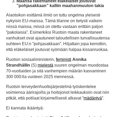
Maansa rakentaneet eläkeläiset joutuvat
”pohjasakkaan” kalliin maahanmuuton takia
Alaotsikon esittämä ilmiö on tuttu ongelma yleisesti
nykyisin EU-maissa. Tämä tilanne on tietysti vaikein
niissä maissa, missä on otettu vastaan erittäin paljon
”pakolaisia”. Esimerkiksi Ruotsin maata rakentaneet
vanhukset ovat ajautuneet taloudellisen turvallisuutensa
suhteen EU:n ”pohjasakkaan”. Hiljattain jopa kerrottiin,
että eläkeläiset joutuvat syömään halpaa kissanruokaa.
Ruotsin sosiaaliministerin,
feministi
Annika
Strandhällin
(S)
mielestä
suuren ongelman muodostaa
70-vuotiaiden ja sitä vanhempien määrän kasvaminen
300 000:lla vuoteen 2025 mennessä.
Ruotsin terveydenhuoltojärjestelmä työskentelee
voimiensa äärirajoilla ja hoitojonot leikkauksiin ovat niin
pitkät, että potilaat kirjaimellisesti alkavat ”
mädäntyä
”.
Ei kannata ikääntyä: