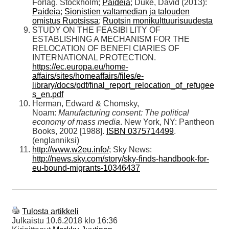
Förlag. Stockholm;
Paideia
; Duke, David (2013):
Paideia
;
Sionistien valtamedian ja talouden
omistus Ruotsissa
;
Ruotsin monikulttuurisuudesta
STUDY ON THE FEASIBI LITY OF
ESTABLISHING A MECHANISM FOR THE
RELOCATION OF BENEFI CIARIES OF
INTERNATIONAL PROTECTION.
https://ec.europa.eu/home-
affairs/sites/homeaffairs/files/e-
library/docs/pdf/final_report_relocation_of_refugee
s_en.pdf
Herman, Edward & Chomsky,
Noam:
Manufacturing consent: The political
economy of mass media
. New York, NY: Pantheon
Books, 2002 [1988].
ISBN 0375714499
.
(englanniksi)
http://www.w2eu.info/
; Sky News:
http://news.sky.com/story/sky-finds-handbook-for-
eu-bound-migrants-10346437
Tulosta artikkeli
Julkaistu
10.6.2018 klo 16:36