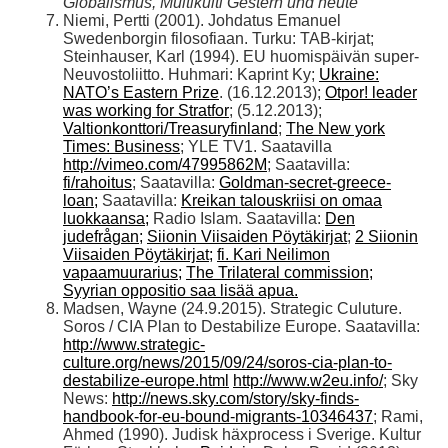
Globalismus, Multikulti Gestern und heute
Niemi, Pertti (2001). Johdatus Emanuel
Swedenborgin filosofiaan. Turku: TAB-kirjat;
Steinhauser, Karl (1994). EU huomispäivän super-
Neuvostoliitto. Huhmari: Kaprint Ky;
Ukraine:
NATO’s Eastern Prize
. (16.12.2013);
Otpor! leader
was working for Stratfor
; (5.12.2013);
Valtionkonttori/Treasuryfinland
;
The New york
Times: Business
; YLE TV1. Saatavilla
http://vimeo.com/47995862M
; Saatavilla:
fi/rahoitus
; Saatavilla:
Goldman-secret-greece-
loan;
Saatavilla:
Kreikan talouskriisi on omaa
luokkaansa;
Radio Islam. Saatavilla:
Den
judefrågan;
Siionin Viisaiden Pöytäkirjat
;
2 Siionin
Viisaiden Pöytäkirjat;
fi. Kari Neilimon
vapaamuurarius;
The Trilateral commission;
Syyrian oppositio saa lisää apua.
Madsen, Wayne (24.9.2015). Strategic Culuture.
Soros / CIA Plan to Destabilize Europe. Saatavilla:
http://www.strategic-
culture.org/news/2015/09/24/soros-cia-plan-to-
destabilize-europe.html
http://www.w2eu.info/
; Sky
News:
http://news.sky.com/story/sky-finds-
handbook-for-eu-bound-migrants-10346437
; Rami,
Ahmed (1990). Judisk häxprocess i Sverige. Kultur