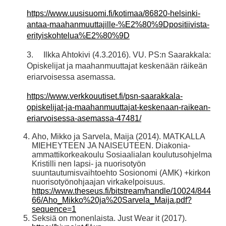
https://www.uusisuomi.fi/kotimaa/86820-helsinki-
antaa-maahanmuuttajille-%E2%80%9Dpositiivista-
erityiskohtelua%E2%80%9D
3. Ilkka Ahtokivi (4.3.2016). VU. PS:n Saarakkala:
Opiskelijat ja maahanmuuttajat keskenään räikeän
eriarvoisessa asemassa.
https://www.verkkouutiset.fi/psn-saarakkala-
opiskelijat-ja-maahanmuuttajat-keskenaan-raikean-
eriarvoisessa-asemassa-47481/
Aho, Mikko ja Sarvela, Maija (2014). MATKALLA
MIEHEYTEEN JA NAISEUTEEN. Diakonia-
ammattikorkeakoulu Sosiaalialan koulutusohjelma
Kristilli nen lapsi- ja nuorisotyön
suuntautumisvaihtoehto Sosionomi (AMK) +kirkon
nuorisotyönohjaajan virkakelpoisuus.
https://www.theseus.fi/bitstream/handle/10024/844
66/Aho_Mikko%20ja%20Sarvela_Maija.pdf?
sequence=1
Seksiä on monenlaista. Just Wear it (2017).