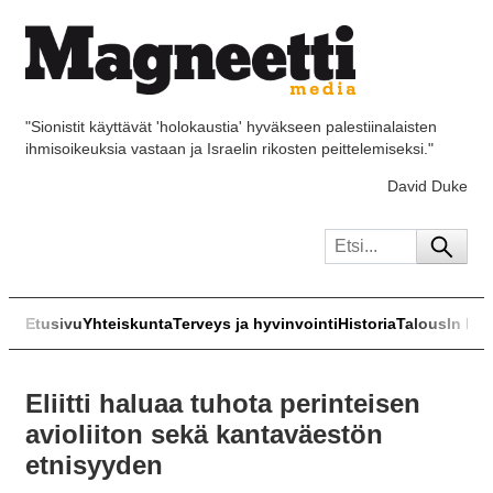
"Sionistit käyttävät 'holokaustia' hyväkseen palestiinalaisten
ihmisoikeuksia vastaan ja Israelin rikosten peittelemiseksi."
David Duke
Etusivu
Yhteiskunta
Terveys ja hyvinvointi
Historia
Talous
In Eng
Eliitti haluaa tuhota perinteisen
avioliiton sekä kantaväestön
etnisyyden