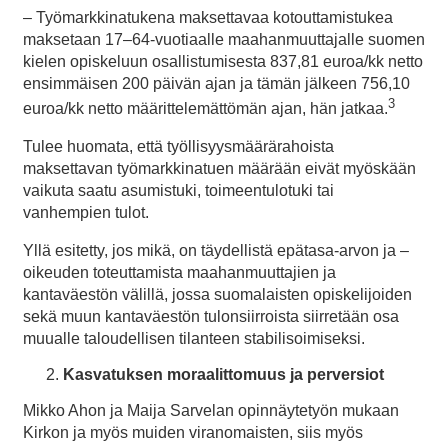
– Työmarkkinatukena maksettavaa kotouttamistukea
maksetaan 17–64-vuotiaalle maahanmuuttajalle suomen
kielen opiskeluun osallistumisesta 837,81 euroa/kk netto
ensimmäisen 200 päivän ajan ja tämän jälkeen 756,10
3
euroa/kk netto määrittelemättömän ajan, hän jatkaa.
Tulee huomata, että työllisyysmäärärahoista
maksettavan työmarkkinatuen määrään eivät myöskään
vaikuta saatu asumistuki, toimeentulotuki tai
vanhempien tulot.
Yllä esitetty, jos mikä, on täydellistä epätasa-arvon ja –
oikeuden toteuttamista maahanmuuttajien ja
kantaväestön välillä, jossa suomalaisten opiskelijoiden
sekä muun kantaväestön tulonsiirroista siirretään osa
muualle taloudellisen tilanteen stabilisoimiseksi.
Kasvatuksen
moraalittomuus ja perversiot
Mikko Ahon ja Maija Sarvelan opinnäytetyön mukaan
Kirkon ja myös muiden viranomaisten, siis myös