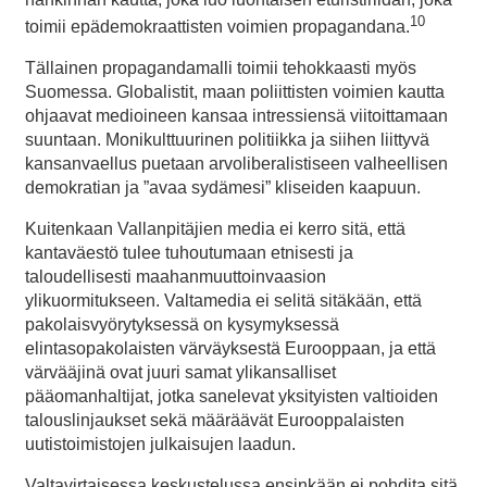
10
toimii epädemokraattisten voimien propagandana.
Tällainen propagandamalli toimii tehokkaasti myös
Suomessa. Globalistit, maan poliittisten voimien kautta
ohjaavat medioineen kansaa intressiensä viitoittamaan
suuntaan. Monikulttuurinen politiikka ja siihen liittyvä
kansanvaellus puetaan arvoliberalistiseen valheellisen
demokratian ja ”avaa sydämesi” kliseiden kaapuun.
Kuitenkaan Vallanpitäjien media ei kerro sitä, että
kantaväestö tulee tuhoutumaan etnisesti ja
taloudellisesti maahanmuuttoinvaasion
ylikuormitukseen. Valtamedia ei selitä sitäkään, että
pakolaisvyörytyksessä on kysymyksessä
elintasopakolaisten värväyksestä Eurooppaan, ja että
värvääjinä ovat juuri samat ylikansalliset
pääomanhaltijat, jotka sanelevat yksityisten valtioiden
talouslinjaukset sekä määräävät Eurooppalaisten
uutistoimistojen julkaisujen laadun.
Valtavirtaisessa keskustelussa ensinkään ei pohdita sitä,