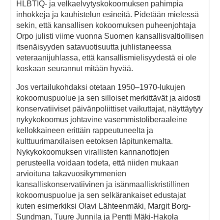
HLBTIQ- ja velkaelvytyskokoomuksen pahimpia
inhokkeja ja kauhistelun esineitä. Pidetään mielessä
sekin, että kansallisen kokoomuksen puheenjohtaja
Orpo julisti viime vuonna Suomen kansallisvaltiollisen
itsenäisyyden satavuotisuutta juhlistaneessa
veteraanijuhlassa, että kansallismielisyydestä ei ole
koskaan seurannut mitään hyvää.
Jos vertailukohdaksi otetaan 1950–1970-lukujen
kokoomuspuolue ja sen silloiset merkittävät ja aidosti
konservatiiviset päivänpoliittiset vaikuttajat, näyttäytyy
nykykokoomus johtavine vasemmistoliberaaleine
kellokkaineen erittäin rappeutuneelta ja
kulttuurimarxilaisen eetoksen läpitunkemalta.
Nykykokoomuksen virallisten kannanottojen
perusteella voidaan todeta, että niiden mukaan
arvioituna takavuosikymmenien
kansalliskonservatiivinen ja isänmaalliskristillinen
kokoomuspuolue ja sen selkärankaiset edustajat
kuten esimerkiksi Olavi Lähteenmäki, Margit Borg-
Sundman, Tuure Junnila ja Pentti Mäki-Hakola