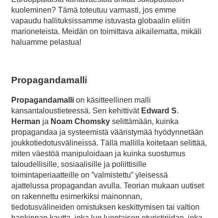
kuoleminen? Tämä toteutuu varmasti, jos emme
vapaudu hallituksissamme istuvasta globaalin eliitin
marioneteista. Meidän on toimittava aikailematta, mikäli
haluamme pelastua!
Propagandamalli
Propagandamalli
on käsitteellinen malli
kansantaloustieteessä. Sen kehittivät
Edward S
.
Herman
ja
Noam Chomsky
selittämään, kuinka
propagandaa ja systeemistä vääristymää hyödynnetään
joukkotiedotusvälineissä. Tällä mallilla koitetaan selittää,
miten väestöä manipuloidaan ja kuinka suostumus
taloudellisille, sosiaalisille ja poliittisille
toimintaperiaatteille on ”valmistettu” yleisessä
ajattelussa propagandan avulla. Teorian mukaan uutiset
on rakennettu esimerkiksi mainonnan,
tiedotusvälineiden omistuksen keskittymisen tai valtion
hankinnan kautta, joka luo luontaisen eturistiriidan, joka