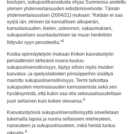
koulujen, sukupuolikasvatusta ohjaa Suomessa asetettu
yleinen yhdenvertaisuuden edistämisvelvoite. Tämän
yhdenvertaisuuslain (2004/21) mukaan: “Ketään ei saa
syrjiä iän, etnisen tai kansallisen alkuperän,
kansalaisuuden, kielen, uskonnon, vakaumuksen,
sukupuolisen suuntautumisen tai muun henkilöön
4
liittyvän syyn perusteella.”
Koska opinnäytetyön mukaan Kirkon kasvatustyön
periaatteisiin tärkeänä osana kuuluu
sukupuolisensitiivisyys, täytyy silloin myös muiden
kasvatus- ja opetuslaitosten prinsiippeihin sisältyä
mainittu sukupuolisensitiivisyys. Termi tarkoittaa
sukupuolen moninaisuuden tunnustamista sekä sen
hyväksymistä, että kukin saa olla seksuaalisuudeltaan
4
juuri sellainen kuin kokee olevansa.
Kasvatustyössä sukupuolisensitiivisyyttä sovelletaan
tukemalla lapsia ja nuoria sellaiseen mieheyteen,
naiseuteen ja sukupuolisuuteen, mikä heistä tuntuu
4
oikealta.