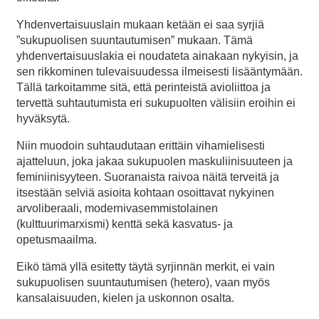
Yhdenvertaisuuslain mukaan ketään ei saa syrjiä
”sukupuolisen suuntautumisen” mukaan. Tämä
yhdenvertaisuuslakia ei noudateta ainakaan nykyisin, ja
sen rikkominen tulevaisuudessa ilmeisesti lisääntymään.
Tällä tarkoitamme sitä, että perinteistä avioliittoa ja
tervettä suhtautumista eri sukupuolten välisiin eroihin ei
hyväksytä.
Niin muodoin suhtaudutaan erittäin vihamielisesti
ajatteluun, joka jakaa sukupuolen maskuliinisuuteen ja
feminiinisyyteen. Suoranaista raivoa näitä terveitä ja
itsestään selviä asioita kohtaan osoittavat nykyinen
arvoliberaali, modernivasemmistolainen
(kulttuurimarxismi) kenttä sekä kasvatus- ja
opetusmaailma.
Eikö tämä yllä esitetty täytä syrjinnän merkit, ei vain
sukupuolisen suuntautumisen (hetero), vaan myös
kansalaisuuden, kielen ja uskonnon osalta.