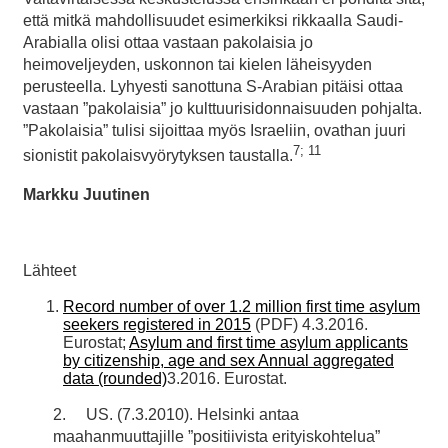
että mitkä mahdollisuudet esimerkiksi rikkaalla Saudi-
Arabialla olisi ottaa vastaan pakolaisia jo
heimoveljeyden, uskonnon tai kielen läheisyyden
perusteella. Lyhyesti sanottuna S-Arabian pitäisi ottaa
vastaan ”pakolaisia” jo kulttuurisidonnaisuuden pohjalta.
”Pakolaisia” tulisi sijoittaa myös Israeliin, ovathan juuri
7; 11
sionistit pakolaisvyörytyksen taustalla.
Markku Juutinen
Lähteet
Record number of over 1.2 million first time asylum
seekers registered in 2015
(PDF) 4.3.2016.
Eurostat;
Asylum and first time asylum applicants
by citizenship, age and sex Annual aggregated
data (rounded)
3.2016. Eurostat.
2. US. (7.3.2010). Helsinki antaa
maahanmuuttajille ”positiivista erityiskohtelua”