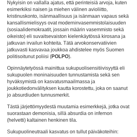
Nykyisin on vallalla ajatus, että perinteisiä arvoja, kuten
esimerkiksi naisen ja miehen välinen avioliitto,
kristinuskonto, isänmaallisuus ja isänmaan vapaus sekä
kansallismielisyys ovat moderninvasemmistolaisuuden
(sosiaalidemokraatit, jossain määrin vasemmisto sekä
oikeisto) eli suvaitsevaiston kielenkäytössä kirosana ja
jatkuvan irvailun kohteita. Tätä arvokonservatiivien
jatkuvasti kasvavaa joukkoa ahdistelee myös Suomen
politisoitunut poliisi (
POLPO
).
Opinnäytetyössä mainittua sukupuolisensitiivisyyttä eli
sukupuolen moninaisuuden tunnustamista sekä sen
hyväksymistä on kasvatusmaailmassa ja
joukkotiedonvälityksen kautta korostettu, joka on saanut
jo absurdiuden tunnusmerkit.
Tästä järjettömyydestä muutamia esimerkkejä, jotka ovat
suorastaan demonisia, sillä absurdia on infernon
(helvetti) kaltainen henkinen tila.
Sukupuolineutraali kasvatus on tullut päiväkoteihin: