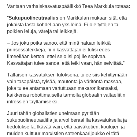
Vantaan varhaiskasvatuspäällikkö Teea Markkula toteaa:
”
Sukupuolineutraalius
on Markkulan mukaan sitä, että
jokaista lasta kohdellaan yksilöinä. Ei ole tyttöjen tai
poikien leluja, värejä tai leikkejä.
– Jos joku poika sanoo, että minä haluan leikkiä
prinsessaleikkejä, niin kasvattajan ei tulisi edes
ilmeellään kertoa, ettei se olisi pojille sopivaa.
Kasvattajan tulee sanoa, että leiki vaan, hän selvittää.”
Tällaisen kasvatuksen tuloksena, tulee siis kehittymään
vain tasapäistä, tylsää, mautonta ja väritöntä massaa,
joka tulee antamaan vartuttuaan makaronikansaksi,
kaikkensa robottimaisella tarmolla globaalin valtaeliitin
intressien täyttämiseksi.
Juuri tähän globalistien unelmaan pyritään
sukupuolineutraalilla ja arvoliberaalilla kasvatuksella ja
tiedotuksella. Ikävää vain, että päiväkotien, koulujen ja
muiden kulttuurimarxistien sateenkaarijoukko ei tätä