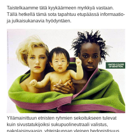
Taistelkaamme tätä kyykäärmeen myrkkyä vastaan.
Tällä hetkellä tämä sota tapahtuu etupäässä informaatio-
ja julkaisukanavia hyödyntäen.
Yllämainittuun etnisten ryhmien sekoitukseen tulevat
kuin sivustatukijoiksi sukupuolineutraali valistus,
pakolaisinvaasio, yhteiskunnan yleinen hedonistisuus,