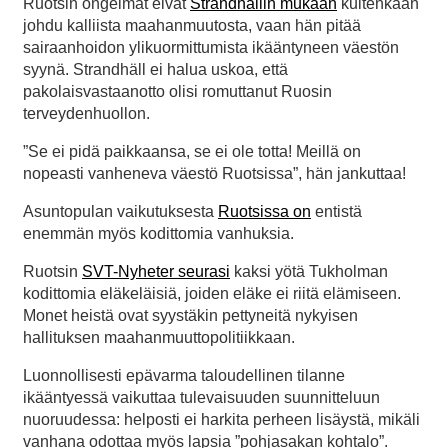
Ruotsin ongelmat eivät
Strandhällin mukaan
kuitenkaan
johdu kalliista maahanmuutosta, vaan hän pitää
sairaanhoidon ylikuormittumista ikääntyneen väestön
syynä. Strandhäll ei halua uskoa, että
pakolaisvastaanotto olisi romuttanut Ruosin
terveydenhuollon.
”Se ei pidä paikkaansa, se ei ole totta! Meillä on
nopeasti vanheneva väestö Ruotsissa”, hän jankuttaa!
Asuntopulan vaikutuksesta
Ruotsissa on
entistä
enemmän myös kodittomia vanhuksia.
Ruotsin
SVT-Nyheter seurasi
kaksi yötä Tukholman
kodittomia eläkeläisiä, joiden eläke ei riitä elämiseen.
Monet heistä ovat syystäkin pettyneitä nykyisen
hallituksen maahanmuuttopolitiikkaan.
Luonnollisesti epävarma taloudellinen tilanne
ikääntyessä vaikuttaa tulevaisuuden suunnitteluun
nuoruudessa: helposti ei harkita perheen lisäystä, mikäli
vanhana odottaa myös lapsia ”pohjasakan kohtalo”.