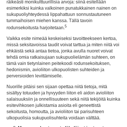
räikeästi monikulttuurillisia arvoja: siinä esitellään
esimerkiksi kuinka valkoinen punatukkainen nainen on
sukupuoliyhteydessä lippahattuun sonnustautuneen
tummaihoisen miehen kanssa. Tällä tavoin
5
rodunsekoitusta harjoitetaan.
Vaikka esite nimeää keskeiseksi tavoitteekseen kertoa,
missä seksitavoissa taudit voivat tarttua ja miten niitä voi
ehkäistä sekä antaa tietoa, jonka avulla nuoret voivat
tehdä omia ratkaisujaan sukupuolielämän suhteen, on
tämä vain tietynlainen peitekoodi rodunsekoituksen,
hedonismin, avioliiton ulkopuolisten suhteiden ja
perversioiden levittämiselle.
Nuorille pitäisi sen sijaan opettaa niitä tietoja, mitä
sisältyy totuuden ja hyvyyden liiton eli aidon avioliiton
salaisuuksiin ja onnellisuuteen sekä niitä tekijöitä kuinka
esitevihkosen julkistamia asioita eli geneettistä
sekoitusta, homoutta, ja avioliiton tai parisuhteen
ulkopuolisia sukupuolisuhteita voidaan välttää.