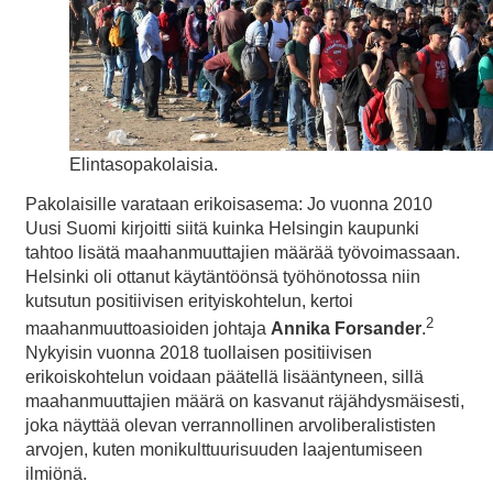
Elintasopakolaisia.
Pakolaisille varataan erikoisasema: Jo vuonna 2010
Uusi Suomi kirjoitti siitä kuinka Helsingin kaupunki
tahtoo lisätä maahanmuuttajien määrää työvoimassaan.
Helsinki oli ottanut käytäntöönsä työhönotossa niin
kutsutun positiivisen erityiskohtelun, kertoi
2
maahanmuuttoasioiden johtaja
Annika Forsander
.
Nykyisin vuonna 2018 tuollaisen positiivisen
erikoiskohtelun voidaan päätellä lisääntyneen, sillä
maahanmuuttajien määrä on kasvanut räjähdysmäisesti,
joka näyttää olevan verrannollinen arvoliberalististen
arvojen, kuten monikulttuurisuuden laajentumiseen
ilmiönä.