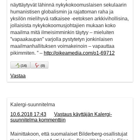
näyttäytyvät lähinnä nykykokoomuslaisen sekulaarin
humanistisen globalismin ja rajattoman raha ja
yksilön mielihyvä ratkaisee -eetoksen arkkivihollisina,
jollaisista nykykokoomusjohtajien mukaan koko
maailma mitä ilmeisimminkin täytyy – mieluiten
”vapaakaupan” varjolla pystytetyn jonkinlaisen
maailmanhallituksen voimakeinoin – vapauttaa
pikimmiten. ” –
http://oikeamedia.com/o1-69712
(
14
)
(
0
)
Vastaa
Kalergi-suunnitelma
10.6.2018 17:43
Vastaus käyttäjän Kalergi-
suunnitelma kommenttiin
Mainittakoon, että suomalaiset Bilderberg-osallistujat