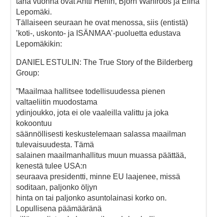
tänä vuonna ovat Antti Herlin, Björn Wahlroos ja Elina
Lepomäki.
Tällaiseen seuraan he ovat menossa, siis (entistä)
’koti-, uskonto- ja ISÄNMAA’-puoluetta edustava
Lepomäkikin:
DANIEL ESTULIN: The True Story of the Bilderberg
Group:
”Maailmaa hallitsee todellisuudessa pienen
valtaeliitin muodostama
ydinjoukko, jota ei ole vaaleilla valittu ja joka
kokoontuu
säännöllisesti keskustelemaan salassa maailman
tulevaisuudesta. Tämä
salainen maailmanhallitus muun muassa päättää,
kenestä tulee USA:n
seuraava presidentti, minne EU laajenee, missä
soditaan, paljonko öljyn
hinta on tai paljonko asuntolainasi korko on.
Lopullisena päämääränä