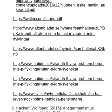
https://hivpoint.fi/wp-
content/uploads/2016/12/Nuorten_esite_nettiin_au
keamat.pdf
https://twitter.com/strandhall
https://www.aftonbladet.se/nyheter/samhalle/a/zLPB
oK/strandhall-aldre-som-belastar-varden–inte-
flyktingar
https://www.aftonbladet.se/nyheter/samhalle/a/bKBb
n3
http://www.friatider.se/strandh-ll-v-ra-problem-beror-
inte-p-flyktingar-utan-p-ldre-svenskar
http://www.friatider.se/strandh-ll-v-ra-problem-beror-
inte-p-flyktingar-utan-p-ldre-svenskar
https://www.svt.se/nyheter/lokalt/stockholm/sa-har-
lever-stockholms-hemlosa-pensionarer
Hackert, Wolfgang (2015). Antigermanismus
,