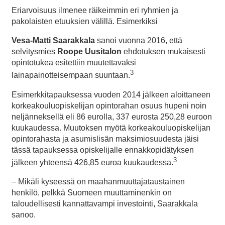
Eriarvoisuus ilmenee räikeimmin eri ryhmien ja
pakolaisten etuuksien välillä. Esimerkiksi
Vesa-Matti Saarakkala
sanoi vuonna 2016, että
selvitysmies
Roope Uusitalon
ehdotuksen mukaisesti
opintotukea esitettiin muutettavaksi
3
lainapainotteisempaan suuntaan.
Esimerkkitapauksessa vuoden 2014 jälkeen aloittaneen
korkeakouluopiskelijan opintorahan osuus hupeni noin
neljänneksellä eli 86 eurolla, 337 eurosta 250,28 euroon
kuukaudessa. Muutoksen myötä korkeakouluopiskelijan
opintorahasta ja asumislisän maksimiosuudesta jäisi
tässä tapauksessa opiskelijalle ennakkopidätyksen
3
jälkeen yhteensä 426,85 euroa kuukaudessa.
– Mikäli kyseessä on maahanmuuttajataustainen
henkilö, pelkkä Suomeen muuttaminenkin on
taloudellisesti kannattavampi investointi, Saarakkala
sanoo.