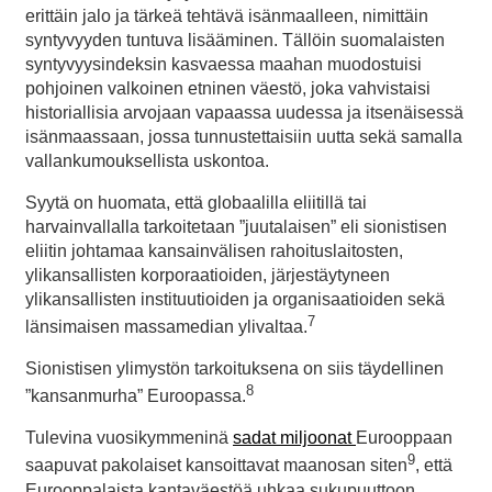
erittäin jalo ja tärkeä tehtävä isänmaalleen, nimittäin
syntyvyyden tuntuva lisääminen. Tällöin suomalaisten
syntyvyysindeksin kasvaessa maahan muodostuisi
pohjoinen valkoinen etninen väestö, joka vahvistaisi
historiallisia arvojaan vapaassa uudessa ja itsenäisessä
isänmaassaan, jossa tunnustettaisiin uutta sekä samalla
vallankumouksellista uskontoa.
Syytä on huomata, että globaalilla eliitillä tai
harvainvallalla tarkoitetaan ”juutalaisen” eli sionistisen
eliitin johtamaa kansainvälisen rahoituslaitosten,
ylikansallisten korporaatioiden, järjestäytyneen
ylikansallisten instituutioiden ja organisaatioiden sekä
7
länsimaisen massamedian ylivaltaa.
Sionistisen ylimystön tarkoituksena on siis täydellinen
8
”kansanmurha” Euroopassa.
Tulevina vuosikymmeninä
sadat miljoonat
Eurooppaan
9
saapuvat pakolaiset kansoittavat maanosan siten
, että
Eurooppalaista kantaväestöä uhkaa sukupuuttoon