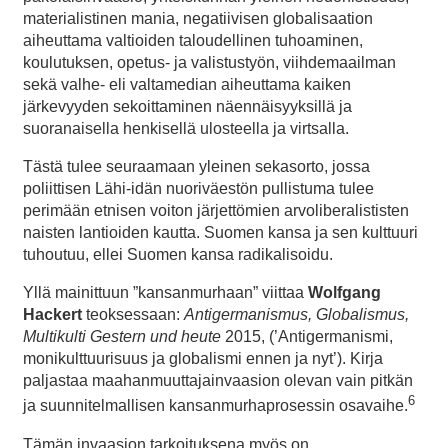
materialistinen mania, negatiivisen globalisaation
aiheuttama valtioiden taloudellinen tuhoaminen,
koulutuksen, opetus- ja valistustyön, viihdemaailman
sekä valhe- eli valtamedian aiheuttama kaiken
järkevyyden sekoittaminen näennäisyyksillä ja
suoranaisella henkisellä ulosteella ja virtsalla.
Tästä tulee seuraamaan yleinen sekasorto, jossa
poliittisen Lähi-idän nuoriväestön pullistuma tulee
perimään etnisen voiton järjettömien arvoliberalististen
naisten lantioiden kautta. Suomen kansa ja sen kulttuuri
tuhoutuu, ellei Suomen kansa radikalisoidu.
Yllä mainittuun ”kansanmurhaan” viittaa
Wolfgang
Hackert
teoksessaan:
Antigermanismus, Globalismus,
Multikulti Gestern und heute
2015, (’Antigermanismi,
monikulttuurisuus ja globalismi ennen ja nyt’). Kirja
paljastaa maahanmuuttajainvaasion olevan vain pitkän
6
ja suunnitelmallisen kansanmurhaprosessin osavaihe.
Tämän invaasion tarkoituksena myös on