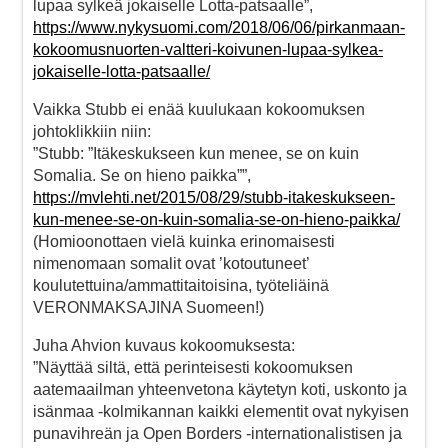
lupaa sylkeä jokaiselle Lotta-patsaalle”,
https://www.nykysuomi.com/2018/06/06/pirkanmaan-
kokoomusnuorten-valtteri-koivunen-lupaa-sylkea-
jokaiselle-lotta-patsaalle/
Vaikka Stubb ei enää kuulukaan kokoomuksen
johtoklikkiin niin:
”Stubb: ”Itäkeskukseen kun menee, se on kuin
Somalia. Se on hieno paikka””,
https://mvlehti.net/2015/08/29/stubb-itakeskukseen-
kun-menee-se-on-kuin-somalia-se-on-hieno-paikka/
(Homioonottaen vielä kuinka erinomaisesti
nimenomaan somalit ovat ’kotoutuneet’
koulutettuina/ammattitaitoisina, työteliäinä
VERONMAKSAJINA Suomeen!)
Juha Ahvion kuvaus kokoomuksesta:
”Näyttää siltä, että perinteisesti kokoomuksen
aatemaailman yhteenvetona käytetyn koti, uskonto ja
isänmaa -kolmikannan kaikki elementit ovat nykyisen
punavihreän ja Open Borders -internationalistisen ja