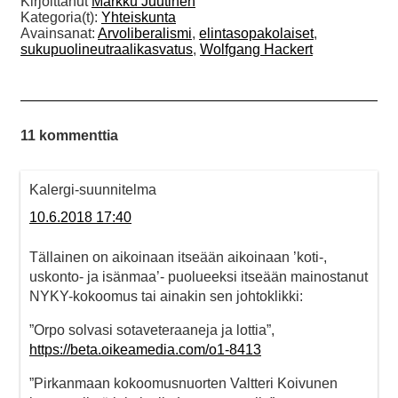
Kirjoittanut
Markku Juutinen
Kategoria(t):
Yhteiskunta
Avainsanat:
Arvoliberalismi
,
elintasopakolaiset
,
sukupuolineutraalikasvatus
,
Wolfgang Hackert
11 kommenttia
Kalergi-suunnitelma
10.6.2018 17:40
Tällainen on aikoinaan itseään aikoinaan ’koti-,
uskonto- ja isänmaa’- puolueeksi itseään mainostanut
NYKY-kokoomus tai ainakin sen johtoklikki:
”Orpo solvasi sotaveteraaneja ja lottia”,
https://beta.oikeamedia.com/o1-8413
”Pirkanmaan kokoomusnuorten Valtteri Koivunen