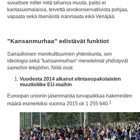
suvaitsee miltei mitä tahansa muuta, paitsi ei
kantasuomalaisia, tervettä arvokonservatiivista pohjaa,
vapaata sekä itsenäistä isänmaata eikä Venäjää.
”
Kansanmurhaa” edistävät funktiot
Sairaalloisen monikulttuurinen yhteiskunta, sen
ideologia sekä ”kansanmurhan” menetelmät yhdistyvät
samoihin tekijöihin. Niitä ovat:
Vuodesta 2014 alkanut elintasopakolaisten
muuttoliike EU-maihin
Euroopan unionin jäsenmaista turvapaikkaa hakeneiden
1
määrä esimerkiksi vuonna 2015 oli 1 255 640.