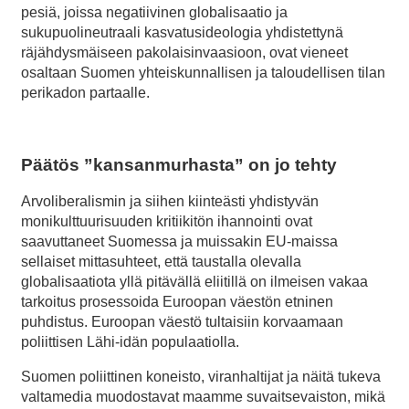
pesiä, joissa negatiivinen globalisaatio ja
sukupuolineutraali kasvatusideologia yhdistettynä
räjähdysmäiseen pakolaisinvaasioon, ovat vieneet
osaltaan Suomen yhteiskunnallisen ja taloudellisen tilan
perikadon partaalle.
Päätös ”kansanmurhasta” on jo tehty
Arvoliberalismin ja siihen kiinteästi yhdistyvän
monikulttuurisuuden kritiikitön ihannointi ovat
saavuttaneet Suomessa ja muissakin EU-maissa
sellaiset mittasuhteet, että taustalla olevalla
globalisaatiota yllä pitävällä eliitillä on ilmeisen vakaa
tarkoitus prosessoida Euroopan väestön etninen
puhdistus. Euroopan väestö tultaisiin korvaamaan
poliittisen Lähi-idän populaatiolla.
Suomen poliittinen koneisto, viranhaltijat ja näitä tukeva
valtamedia muodostavat maamme suvaitsevaiston, mikä