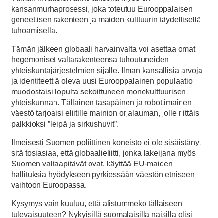
kansanmurhaprosessi, joka toteutuu Eurooppalaisen
geneettisen rakenteen ja maiden kulttuurin täydellisellä
tuhoamisella.
Tämän jälkeen globaali harvainvalta voi asettaa omat
hegemoniset valtarakenteensa tuhoutuneiden
yhteiskuntajärjestelmien sijalle. Ilman kansallisia arvoja
ja identiteettiä oleva uusi Eurooppalainen populaatio
muodostaisi lopulta sekoittuneen monokulttuurisen
yhteiskunnan. Tällainen tasapäinen ja robottimainen
väestö tarjoaisi eliitille mainion orjalauman, jolle riittäisi
palkkioksi ”leipä ja sirkushuvit”.
Ilmeisesti Suomen poliittinen koneisto ei ole sisäistänyt
sitä tosiasiaa, että globaalieliitti, jonka lakeijana myös
Suomen valtaapitävät ovat, käyttää EU-maiden
hallituksia hyödykseen pyrkiessään väestön etniseen
vaihtoon Euroopassa.
Kysymys vain kuuluu, että alistummeko tällaiseen
tulevaisuuteen? Nykyisillä suomalaisilla naisilla olisi