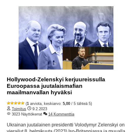
Hollywood-Zelenskyi kerjuureissulla
Euroopassa juutalaismafian
maailmanvallan hyväksi
(
1
arviota, keskiarvo:
5,00
/ 5 tähteä 5)
Toimitus
9.2.2023
3023 Näyttökerrat
14 Kommenttia
Ukrainan juutalainen presidentti Volodymyr Zelenskyi on
vierailut 8. helmikuuta (2023) Iso-Britanniassa ja muualla