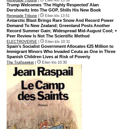
Renegade Tribune
|
Eilen klo 15:39
Trump Welcomes ‘The Highly Respected’ Alan
Dershowitz Into The GOP, Shills His New Book
Renegade Tribune
|
Eilen klo 13:51
Antarctic Blast Brings Rare Snow And Record Power
Demand To New Zealand; Greenland Posts Another
Record Summer Gain; Widespread Mid-August Cool; +
Peer Review Is Not The Scientific Method
ELECTROVERSE
|
Eilen klo 10:31
Spain’s Socialist Government Allocates €25 Million to
Immigrant Minors Who Invaded Ceuta as One in Three
Spanish Children Lives at Risk of Poverty
The Truthseeker
|
Eilen klo 10:30