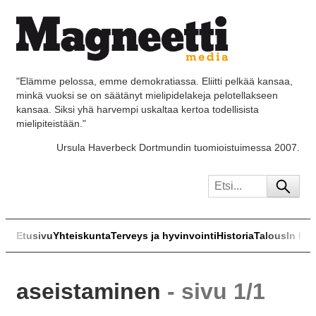
"Elämme pelossa, emme demokratiassa. Eliitti pelkää kansaa,
minkä vuoksi se on säätänyt mielipidelakeja pelotellakseen
kansaa. Siksi yhä harvempi uskaltaa kertoa todellisista
mielipiteistään."
Ursula Haverbeck Dortmundin tuomioistuimessa 2007.
Etusivu
Yhteiskunta
Terveys ja hyvinvointi
Historia
Talous
In Eng
aseistaminen
- sivu 1/1