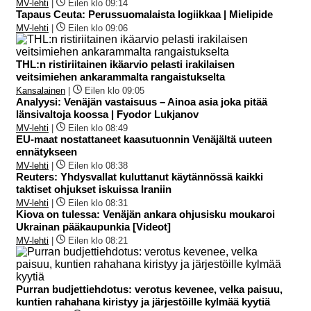
MV-lehti
|
Eilen klo 09:14
Tapaus Ceuta: Perussuomalaista logiikkaa | Mielipide
MV-lehti
|
Eilen klo 09:06
THL:n ristiriitainen ikäarvio pelasti irakilaisen
veitsimiehen ankarammalta rangaistukselta
Kansalainen
|
Eilen klo 09:05
Analyysi: Venäjän vastaisuus – Ainoa asia joka pitää
länsivaltoja koossa | Fyodor Lukjanov
MV-lehti
|
Eilen klo 08:49
EU-maat nostattaneet kaasutuonnin Venäjältä uuteen
ennätykseen
MV-lehti
|
Eilen klo 08:38
Reuters: Yhdysvallat kuluttanut käytännössä kaikki
taktiset ohjukset iskuissa Iraniin
MV-lehti
|
Eilen klo 08:31
Kiova on tulessa: Venäjän ankara ohjusisku moukaroi
Ukrainan pääkaupunkia [Videot]
MV-lehti
|
Eilen klo 08:21
Purran budjettiehdotus: verotus kevenee, velka paisuu,
kuntien rahahana kiristyy ja järjestöille kylmää kyytiä