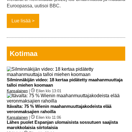
Euroopassa, uutisoi BBC.
Lue lisää
Kotimaa
Silminnäkijän video: 18 kertaa pidätetty maahanmuuttaja
talloi miehen koomaan
Kansalainen
|
Eilen klo 13:01
Itävalta: 75 % Wienin maahanmuuttajakodeista elää
veronmaksajien rahoilla
Kansalainen
|
Eilen klo 11:06
Lähes puolet Espanjan ulomaisista sossutuen saajista
marokkolaisia siirtolaisia