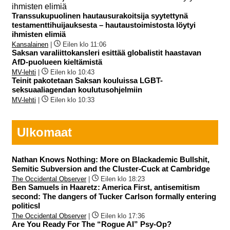
Transsukupuolinen hautausurakoitsija syytettynä
testamenttihuijauksesta – hautaustoimistosta löytyi
ihmisten elimiä
Kansalainen
|
Eilen klo 11:06
Saksan varaliittokansleri esittää globalistit haastavan
AfD-puolueen kieltämistä
MV-lehti
|
Eilen klo 10:43
Teinit pakotetaan Saksan kouluissa LGBT-
seksuaaliagendan koulutusohjelmiin
MV-lehti
|
Eilen klo 10:33
Ulkomaat
Nathan Knows Nothing: More on Blackademic Bullshit,
Semitic Subversion and the Cluster-Cuck at Cambridge
The Occidental Observer
|
Eilen klo 18:23
Ben Samuels in Haaretz: America First, antisemitism
second: The dangers of Tucker Carlson formally entering
politicsI
The Occidental Observer
|
Eilen klo 17:36
Are You Ready For The “Rogue AI” Psy-Op?