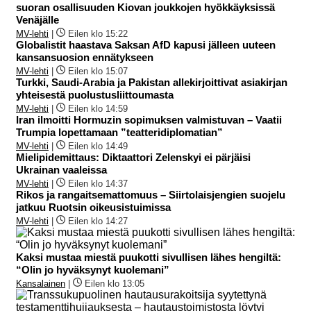
suoran osallisuuden Kiovan joukkojen hyökkäyksissä
Venäjälle
MV-lehti
|
Eilen klo 15:22
Globalistit haastava Saksan AfD kapusi jälleen uuteen
kansansuosion ennätykseen
MV-lehti
|
Eilen klo 15:07
Turkki, Saudi-Arabia ja Pakistan allekirjoittivat asiakirjan
yhteisestä puolustusliittoumasta
MV-lehti
|
Eilen klo 14:59
Iran ilmoitti Hormuzin sopimuksen valmistuvan – Vaatii
Trumpia lopettamaan ”teatteridiplomatian”
MV-lehti
|
Eilen klo 14:49
Mielipidemittaus: Diktaattori Zelenskyi ei pärjäisi
Ukrainan vaaleissa
MV-lehti
|
Eilen klo 14:37
Rikos ja rangaitsemattomuus – Siirtolaisjengien suojelu
jatkuu Ruotsin oikeusistuimissa
MV-lehti
|
Eilen klo 14:27
Kaksi mustaa miestä puukotti sivullisen lähes hengiltä:
“Olin jo hyväksynyt kuolemani”
Kansalainen
|
Eilen klo 13:05