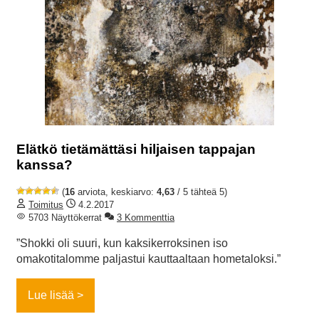
Elätkö tietämättäsi hiljaisen tappajan
kanssa?
(
16
arviota, keskiarvo:
4,63
/ 5 tähteä 5)
Toimitus
4.2.2017
5703 Näyttökerrat
3 Kommenttia
”Shokki oli suuri, kun kaksikerroksinen iso
omakotitalomme paljastui kauttaaltaan hometaloksi.”
Lue lisää