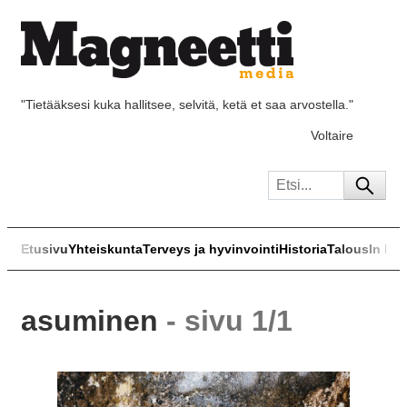
"Tietääksesi kuka hallitsee, selvitä, ketä et saa arvostella."
Voltaire
Etusivu
Yhteiskunta
Terveys ja hyvinvointi
Historia
Talous
In Eng
asuminen
- sivu 1/1