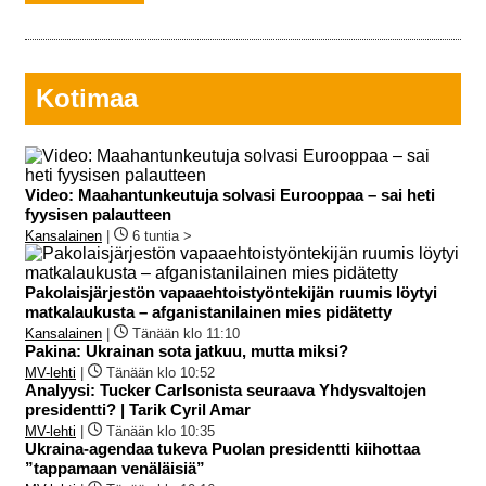
Kotimaa
Video: Maahantunkeutuja solvasi Eurooppaa – sai heti
fyysisen palautteen
Kansalainen
|
6 tuntia >
Pakolaisjärjestön vapaaehtoistyöntekijän ruumis löytyi
matkalaukusta – afganistanilainen mies pidätetty
Kansalainen
|
Tänään klo 11:10
Pakina: Ukrainan sota jatkuu, mutta miksi?
MV-lehti
|
Tänään klo 10:52
Analyysi: Tucker Carlsonista seuraava Yhdysvaltojen
presidentti? | Tarik Cyril Amar
MV-lehti
|
Tänään klo 10:35
Ukraina-agendaa tukeva Puolan presidentti kiihottaa
”tappamaan venäläisiä”