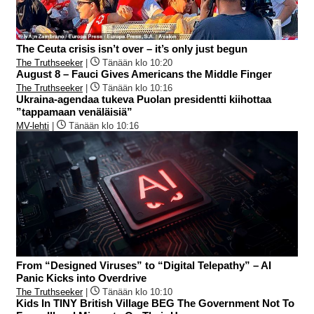
The Ceuta crisis isn’t over – it’s only just begun
The Truthseeker
|
Tänään klo 10:20
August 8 – Fauci Gives Americans the Middle Finger
The Truthseeker
|
Tänään klo 10:16
Ukraina-agendaa tukeva Puolan presidentti kiihottaa
”tappamaan venäläisiä”
MV-lehti
|
Tänään klo 10:16
From “Designed Viruses” to “Digital Telepathy” – AI
Panic Kicks into Overdrive
The Truthseeker
|
Tänään klo 10:10
Kids In TINY British Village BEG The Government Not To