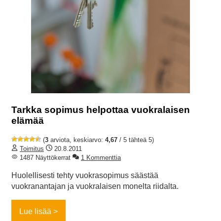
Tarkka sopimus helpottaa vuokralaisen
elämää
(
3
arviota, keskiarvo:
4,67
/ 5 tähteä 5)
Toimitus
20.8.2011
1487 Näyttökerrat
1 Kommenttia
Huolellisesti tehty vuokrasopimus säästää
vuokranantajan ja vuokralaisen monelta riidalta.
Lue lisää