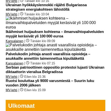
MV-lehti
|
Tänään klo 10:16
Ukrainan hyökkäyslennokki räjähti Bulgariassa
strategisen energiakohteen lähistöllä
MV-lehti
|
Tänään klo 10:04
Ikäihmiset huijauksen kohteena – ilmanvaihtopalveluiden
myyjät keräsivät yli 100 000 euroa
Kansalainen
|
Tänään klo 09:09
Palvelukodin johtaja anasti vaarallisia opioideja –
asukkaille annettiin laimennettua kipulääkettä
Kansalainen
|
Tänään klo 07:15
Serbian patrioottinen oppositio protestoi lujasti Ukrainan
diktaattorin vierailua Belgradissa
MV-lehti
|
Eilen klo 15:36
Ruotsi kouluttaa yli 9000 varusmiestä – Suurin luku
vuoden 2006 jälkeen
MV-lehti
|
Eilen klo 15:09
Ulkomaat