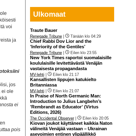
Ulkomaat
 ole
köisesti
tä voi
Traute Bauer
Renegade Tribune
|
Tänään klo 04:29
eista ja
Chief Rabbi Dov Lior and the
‘Inferiority of the Gentiles’
Renegade Tribune
|
Eilen klo 23:55
New York Times raportoi suomalaisille
koululaisille levitettävästä Venäjän
vastaisesta propagandasta
toksiini
MV-lehti
|
Eilen klo 21:17
Kansallisten lippujen katukielto
isi, jos
Britanniassa
MV-lehti
|
Eilen klo 21:07
 ei ole
In Praise of North Germanic Man:
rkkä
Introduction to Julius Langbehn’s
nosta ei
‘Rembrandt as Educator‘ (Virtus
Editions, 2026)
The Occidental Observer
|
Eilen klo 20:05
nen
Kiovan joukot käyttäneet kaikkia Naton
välineitä Venäjää vastaan – Ukrainan
uttaa pois
asevoimien entinen ylipäällikkö