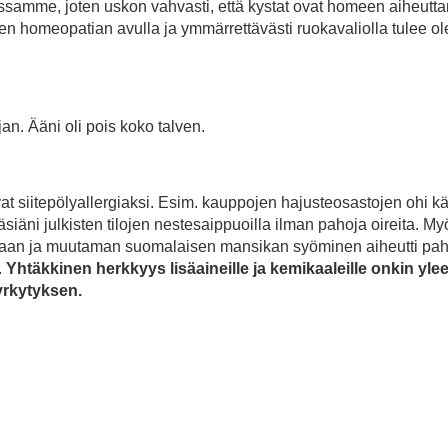
amme, joten uskon vahvasti, että kystat ovat homeen aiheutta
minen homeopatian avulla ja ymmärrettävästi ruokavaliolla tulee 
an. Ääni oli pois koko talven.
vat siitepölyallergiaksi. Esim. kauppojen hajusteosastojen ohi kä
iäni julkisten tilojen nestesaippuoilla ilman pahoja oireita. My
maan ja muutaman suomalaisen mansikan syöminen aiheutti pa
.
Yhtäkkinen herkkyys lisäaineille ja kemikaaleille onkin yle
yrkytyksen.