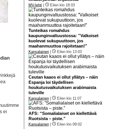
MV-lehti
|
Eilen klo 18:03
Tunteikas romahdus
kaupunginvaltuustossa: ”Valkoiset
kuolevat sukupuuttoon, jos
maahanmuuttoa rajoitetaan!”
Kansalainen
|
Eilen klo 13:03
edian
vinkkejä
Ceutan kaaos ei ollut yllätys – näin
kea
Espanja loi täydellisen
houkutusvaikutuksen arabimaista
tuleville
Kansalainen
|
Eilen klo 11:07
 muutimme
s ei
AFS: “Somalialaiset on kiellettävä
Ruotsista – piste.”
Kansalainen
|
Eilen klo 09:02