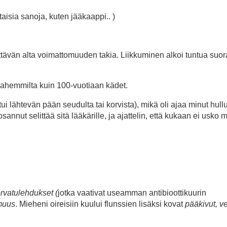
isia sanoja, kuten jääkaappi.. )
ettävän alta voimattomuuden takia. Liikkuminen alkoi tuntua suo
 pahemmilta kuin 100-vuotiaan kädet.
ui lähtevän pään seudulta tai korvista), mikä oli ajaa minut hul
nnut selittää sitä lääkärille, ja ajattelin, että kukaan ei usko m
rvatulehdukset (
jotka vaativat useamman antibioottikuurin
omuus
. Mieheni oireisiin kuului flunssien lisäksi kovat
pääkivut, ve