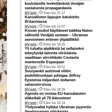
koululaisille levitettävästä Venäjän
vastaisesta propagandasta
MV-lehti
|
Eilen klo 21:17
Kansallisten lippujen katukielto
Britanniassa
MV-lehti
|
Eilen klo 21:07
Kiovan joukot käyttäneet kaikkia Naton
välineitä Venäjää vastaan – Ukrainan
asevoimien entinen ylipäällikkö
MV-lehti
|
Eilen klo 19:20
Yli tuhatta alaikäistä tai sellaiseksi
tekeytyvää laitonta siirtolaista
vaaditaan siirrettävän Ceutasta
mantereelle Espanjaan
MV-lehti
|
Eilen klo 18:51
Suurpankit auttoivat eliitin
pedofiilirenkaan johtajaa Jeffrey
Epsteinia miljardien dollarien
rahansiirroissa
MV-lehti
|
Eilen klo 18:29
Agenda on nostaa EU-kansalaisten
eläkeikää yli 70 ikävuoteen
MV-lehti
|
Eilen klo 18:14
Yhdysvallat hylkäsi Ukrainan pyynnön
ilmatorjunnan ohjuksista