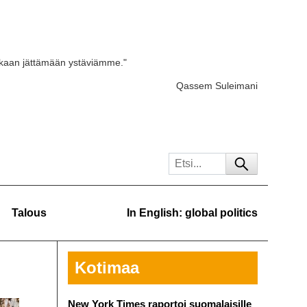
skaan jättämään ystäviämme."
Qassem Suleimani
Talous
In English: global politics
Kotimaa
New York Times raportoi suomalaisille