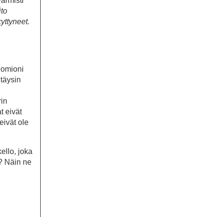
armisti
to
yttyneet.
huomioni
 täysin
rin
t eivät
eivät ole
ello, joka
a? Näin ne