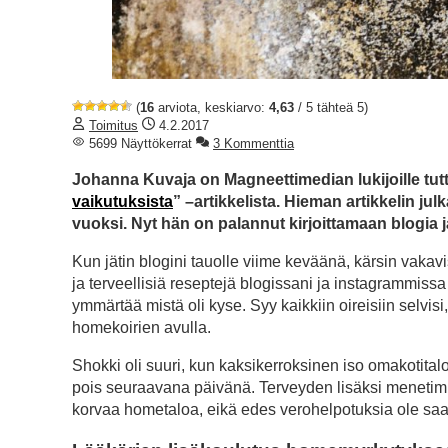
(
16
arviota, keskiarvo:
4,63
/ 5 tähteä 5)
Toimitus
4.2.2017
5699 Näyttökerrat
3 Kommenttia
Johanna Kuvaja on Magneettimedian lukijoille tutt
vaikutuksista
” –artikkelista. Hieman artikkelin ju
vuoksi. Nyt hän on palannut kirjoittamaan blogia
Kun jätin blogini tauolle viime keväänä, kärsin vakavi
ja terveellisiä reseptejä blogissani ja instagrammissa m
ymmärtää mistä oli kyse. Syy kaikkiin oireisiin selvi
homekoirien avulla.
Shokki oli suuri, kun kaksikerroksinen iso omakoti
pois seuraavana päivänä. Terveyden lisäksi menetim
korvaa hometaloa, eikä edes verohelpotuksia ole saatav