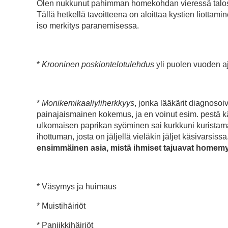
Olen nukkunut pahimman homekohdan vieressä taloss
Tällä hetkellä tavoitteena on aloittaa kystien liotta
iso merkitys paranemisessa.
*
Krooninen poskiontelotulehdus
yli puolen vuoden aj
*
Monikemikaaliyliherkkyys
, jonka lääkärit diagnosoi
painajaismainen kokemus, ja en voinut esim. pestä käs
ulkomaisen paprikan syöminen sai kurkkuni kurista
ihottuman, josta on jäljellä vieläkin jäljet käsivarsissa
ensimmäinen asia, mistä ihmiset tajuavat homem
* Väsymys ja huimaus
* Muistihäiriöt
* Paniikkihäiriöt