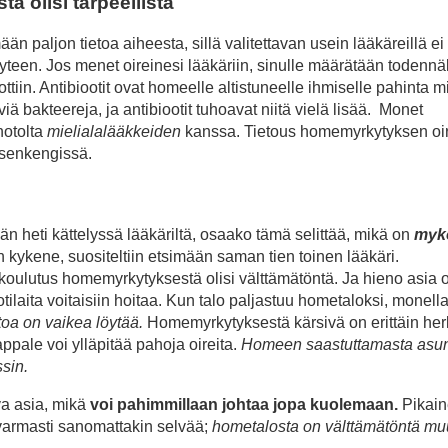
 olisi tarpeellista
 paljon tietoa aiheesta, sillä valitettavan usein lääkäreillä ei
yteen. Jos menet oireinesi lääkäriin, sinulle määrätään todennä
ottiin. Antibiootit ovat homeelle altistuneelle ihmiselle pahinta mi
iä bakteereja, ja antibiootit tuhoavat niitä vielä lisää. Monet
otolta
mielialalääkkeiden
kanssa. Tietous homemyrkytyksen oir
psenkengissä.
n heti kättelyssä lääkäriltä, osaako tämä selittää, mikä on
myko
 kykene, suositeltiin etsimään saman tien toinen lääkäri.
ulutus homemyrkytyksestä olisi välttämätöntä. Ja hieno asia ol
otilaita voitaisiin hoitaa. Kun talo paljastuu hometaloksi, monella
oa on vaikea löytää.
Homemyrkytyksestä kärsivä on erittäin he
appale voi ylläpitää pahoja oireita.
Homeen saastuttamasta asun
sin.
va asia, mikä
voi pahimmillaan johtaa jopa kuolemaan.
Pikai
varmasti sanomattakin selvää;
hometalosta on välttämätöntä mu