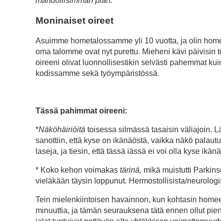
mahdollisimman pian.
Moninaiset oireet
Asuimme hometalossamme yli 10 vuotta, ja olin home
oma talomme ovat nyt purettu. Mieheni kävi päivisin t
oireeni olivat luonnollisestikin selvästi pahemmat k
kodissamme sekä työympäristössä.
Tässä pahimmat oireeni:
*
Näköhäiriöitä
toisessa silmässä tasaisin väliajoin. Lää
sanottiin, että kyse on ikänäöstä, vaikka näkö palaut
laseja, ja tiesin, että tässä iässä ei voi olla kyse ikän
* Koko kehon voimakas
tärinä,
mikä muistutti Parkinso
vieläkään täysin loppunut. Hermostollisista/neurologi
Tein mielenkiintoisen havainnon, kun kohtasin homee
minuuttia, ja tämän seurauksena tätä ennen ollut pi