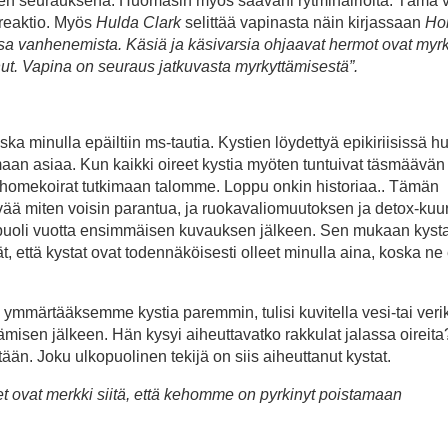
uden seurauksena. Huomasin myös saavani rytmihäiriöitä. Tämä v
reaktio. Myös
Hulda Clark
selittää vapinasta näin kirjassaan
Hoi
osa vanhenemista. Käsiä ja käsivarsia ohjaavat hermot ovat myrk
ut. Vapina on seuraus jatkuvasta myrkyttämisestä”.
ka minulla epäiltiin ms-tautia. Kystien löydettyä epikiriisissä 
kimaan asiaa. Kun kaikki oireet kystia myöten tuntuivat täsmäävän
omekoirat tutkimaan talomme. Loppu onkin historiaa.. Tämän
vää miten voisin parantua, ja ruokavaliomuutoksen ja detox-kuu
uoli vuotta ensimmäisen kuvauksen jälkeen. Sen mukaan kysta
t, että kystat ovat todennäköisesti olleet minulla aina, koska ne 
tä ymmärtääksemme kystia paremmin, tulisi kuvitella vesi-tai verik
tämisen jälkeen. Hän kysyi aiheuttavatko rakkulat jalassa oireit
tään. Joku ulkopuolinen tekijä on siis aiheuttanut kystat.
t ovat merkki siitä, että kehomme on pyrkinyt poistamaan