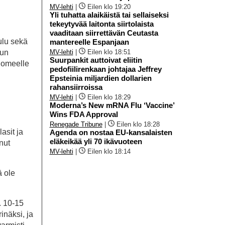
MV-lehti
|
Eilen klo 19:20
Yli tuhatta alaikäistä tai sellaiseksi
tekeytyvää laitonta siirtolaista
vaaditaan siirrettävän Ceutasta
ulu sekä
mantereelle Espanjaan
nun
MV-lehti
|
Eilen klo 18:51
Suurpankit auttoivat eliitin
 homeelle
pedofiilirenkaan johtajaa Jeffrey
Epsteinia miljardien dollarien
rahansiirroissa
MV-lehti
|
Eilen klo 18:29
Moderna’s New mRNA Flu ‘Vaccine’
Wins FDA Approval
Renegade Tribune
|
Eilen klo 18:28
asit ja
Agenda on nostaa EU-kansalaisten
eläkeikää yli 70 ikävuoteen
nut
MV-lehti
|
Eilen klo 18:14
ä ole
. 10-15
inäksi, ja