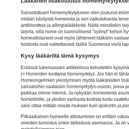
Lääkärien lisäkoulutus homemyrkytyksestä
Sairastuttuani homemyrkytykseen olen joutunut etsimään
mitään käsitystä homeesta ja sen vaikutuksesta terve
antibiootteja
ja
allergialääkkeitä.
Näitä minullekin tarj
tarjota, sillä home on luonnollisesti ”syönyt” kehon hyv
homealtistuneet ovat myös lähteneet lääkärin vastaan
hoidosta ovat valitettavasti täällä Suomessa vielä la
Kysy lääkäriltä tämä kysymys
Eräässä lukemassani artikkelissa kehoitettiin kysymää
(= Homeiden tuottama homemyrkky).
Jos hän ei tähän
Homeongelmien yleistymisen myötä lääkäreiden lisäko
sairaaloihin saataisiin
homemyrkytys-osasto
, jossa p
paikkaa minne mennä. Ja nykyään
homeetonta asunt
homeitiöille, ja yksikin vanhasta kodista tuotu vaatek
saisi ottaa mitään muuta mukaan kuin ajokortin ja pas
Pitkäaikainen homeelle altistuminen on erittäin vaka
oireiden tunnistus onkin tärkeässä asemassa. Ja on 