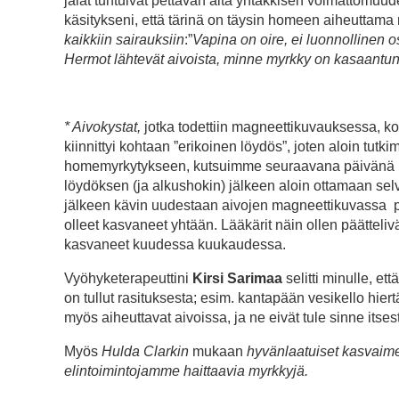
jalat tuntuivat pettävän alta yhtäkkisen voimattomu
käsitykseni, että tärinä on täysin homeen aiheuttama 
kaikkiin sairauksiin
:”
Vapina on oire, ei luonnollinen 
Hermot lähtevät aivoista, minne myrkky on kasaantun
* Aivokystat,
jotka todettiin magneettikuvauksessa, kos
kiinnittyi kohtaan ”erikoinen löydös”, joten aloin tut
homemyrkytykseen, kutsuimme seuraavana päivänä h
löydöksen (ja alkushokin) jälkeen aloin ottamaan sel
jälkeen kävin uudestaan aivojen magneettikuvassa p
olleet kasvaneet yhtään. Lääkärit näin ollen päättelivä
kasvaneet kuudessa kuukaudessa.
Vyöhyketerapeuttini
Kirsi Sarimaa
selitti minulle, et
on tullut rasituksesta; esim. kantapään vesikello hier
myös aiheuttavat aivoissa, ja ne eivät tule sinne itses
Myös
Hulda Clarkin
mukaan
hyvänlaatuiset kasvaime
elintoimintojamme haittaavia myrkkyjä.