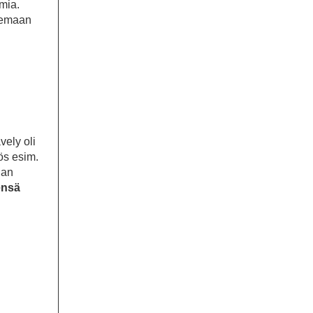
mia.
olemaan
vely oli
ös esim.
han
ensä