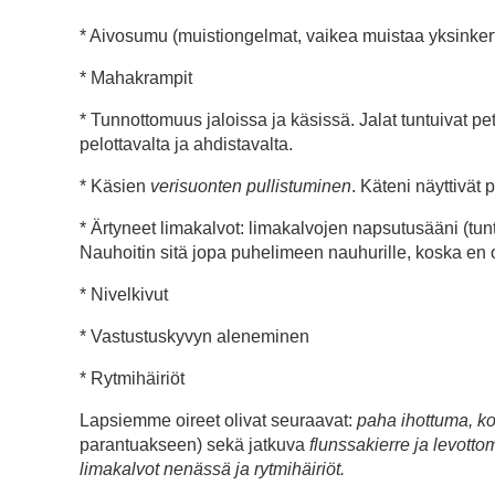
* Aivosumu (muistiongelmat, vaikea muistaa yksinkerta
* Mahakrampit
* Tunnottomuus jaloissa ja käsissä. Jalat tuntuivat p
pelottavalta ja ahdistavalta.
* Käsien
verisuonten pullistuminen
. Käteni näyttivät
* Ärtyneet limakalvot: limakalvojen napsutusääni (tunt
Nauhoitin sitä jopa puhelimeen nauhurille, koska en osa
* Nivelkivut
* Vastustuskyvyn aleneminen
* Rytmihäiriöt
Lapsiemme oireet olivat seuraavat:
paha ihottuma, ko
parantuakseen) sekä jatkuva
flunssakierre ja levott
limakalvot nenässä ja rytmihäiriöt.