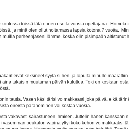
koulussa töissä tätä ennen useita vuosia opettajana. Homeko
öissä, ja minä olen ollut hoitamassa lapsia kotona 7 vuotta. Mi
uin muilla perheenjäsenillämme, koska olin pisimpään altistunut
kärit eivät keksineet syytä siihen, ja lopulta minulle määrättiin l
ui aina takaisin muutaman päivän kuluttua. Toki en koskaan osta
äöstä.
nin tautia. Vasen käsi tärisi voimakkaasti joka päivä, eikä tärin
sista oireista paraneminen voi kestää vuosia.
sta vakavasti sairastuneen ihmisen. Juttelin hänen kanssaan n
eni vasemman peukalon vapina yltyi koko kehon voimakkaaksi tär