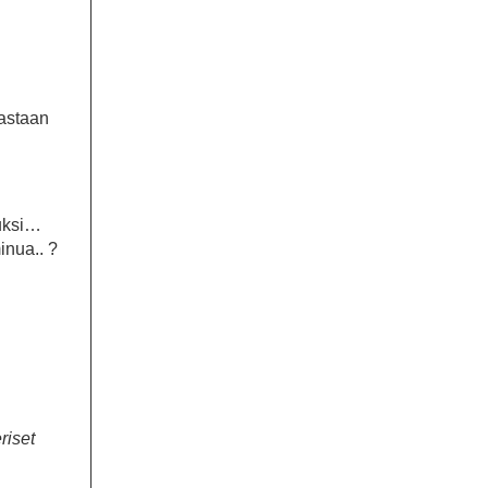
rastaan
luksi…
inua.. ?
riset