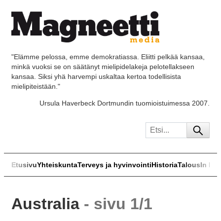
"Elämme pelossa, emme demokratiassa. Eliitti pelkää kansaa,
minkä vuoksi se on säätänyt mielipidelakeja pelotellakseen
kansaa. Siksi yhä harvempi uskaltaa kertoa todellisista
mielipiteistään."
Ursula Haverbeck Dortmundin tuomioistuimessa 2007.
Etusivu
Yhteiskunta
Terveys ja hyvinvointi
Historia
Talous
In Eng
Australia
- sivu 1/1