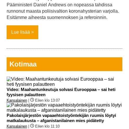
Pääministeri Daniel Andrews on nopeassa tahdissa
runnonut maasta poliisivaltion koronahysterian varjolla.
Esitämme aiheesta suomennoksen ja referoinnin.
Lue lisää
Kotimaa
Video: Maahantunkeutuja solvasi Eurooppaa – sai heti
fyysisen palautteen
Kansalainen
|
Eilen klo 13:07
Pakolaisjärjestön vapaaehtoistyöntekijän ruumis löytyi
matkalaukusta – afganistanilainen mies pidätetty
Kansalainen
|
Eilen klo 11:10