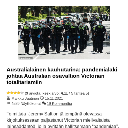
Australialainen kauhutarina; pandemialaki
johtaa Australian osavaltion Victorian
totalitarismiin
(
9
arviota, keskiarvo:
4,11
/ 5 tähteä 5)
Markku Juutinen
15.11.2021
4529 Näyttökerrat
19 Kommenttia
Toimittaja Jeremy Salt on jäljempänä olevassa
kirjoituksessaan paljastanut Victorian mielivaltaista
lainsäädäntöä, jolla pyritään hallitsemaan “pandemiaa”.