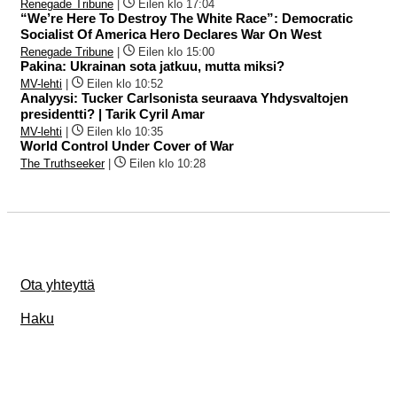
Renegade Tribune
|
Eilen klo 17:04
“We’re Here To Destroy The White Race”: Democratic
Socialist Of America Hero Declares War On West
Renegade Tribune
|
Eilen klo 15:00
Pakina: Ukrainan sota jatkuu, mutta miksi?
MV-lehti
|
Eilen klo 10:52
Analyysi: Tucker Carlsonista seuraava Yhdysvaltojen
presidentti? | Tarik Cyril Amar
MV-lehti
|
Eilen klo 10:35
World Control Under Cover of War
The Truthseeker
|
Eilen klo 10:28
Ota yhteyttä
Haku