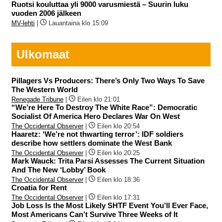
Ruotsi kouluttaa yli 9000 varusmiestä – Suurin luku
vuoden 2006 jälkeen
MV-lehti
|
Lauantaina klo 15:09
Ulkomaat
Pillagers Vs Producers: There’s Only Two Ways To Save
The Western World
Renegade Tribune
|
Eilen klo 21:01
“We’re Here To Destroy The White Race”: Democratic
Socialist Of America Hero Declares War On West
The Occidental Observer
|
Eilen klo 20:54
Haaretz: ‘We’re not thwarting terror’: IDF soldiers
describe how settlers dominate the West Bank
The Occidental Observer
|
Eilen klo 20:25
Mark Wauck: Trita Parsi Assesses The Current Situation
And The New ‘Lobby’ Book
The Occidental Observer
|
Eilen klo 18:36
Croatia for Rent
The Occidental Observer
|
Eilen klo 17:31
Job Loss Is the Most Likely SHTF Event You’ll Ever Face,
Most Americans Can’t Survive Three Weeks of It