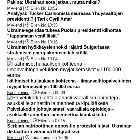
Pakina: Ukrainan sota jatkuu, mutta miksi?
MV-lehti
|
Eilen klo 10:52
Analyysi: Tucker Carlsonista seuraava Yhdysvaltojen
presidentti? | Tarik Cyril Amar
MV-lehti
|
Eilen klo 10:35
Ukraina-agendaa tukeva Puolan presidentti kiihottaa
”tappamaan venäläisiä”
MV-lehti
|
Eilen klo 10:16
Ukrainan hyökkäyslennokki räjähti Bulgariassa
strategisen energiakohteen lähistöllä
MV-lehti
|
Eilen klo 10:04
Ikäihmiset huijauksen kohteena – ilmanvaihtopalveluiden
myyjät keräsivät yli 100 000 euroa
Kansalainen
|
Eilen klo 09:09
Palvelukodin johtaja anasti vaarallisia opioideja –
asukkaille annettiin laimennettua kipulääkettä
Kansalainen
|
Eilen klo 07:15
Serbian patrioottinen oppositio protestoi lujasti Ukrainan
diktaattorin vierailua Belgradissa
MV-lehti
|
Lauantaina klo 15:36