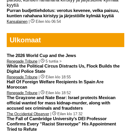
Purran budjettiehdotus: verotus kevenee, velka paisuu,
kuntien rahahana kiristyy ja järjestöille kylmää kyytiä
Kansalainen
|
Eilen klo 06:54
Ulkomaat
The 2026 World Cup and the Jews
Renegade Tribune
|
5 tuntia >
While the Political Circus Distracts Us, Flock Builds the
Digital Police State
Renegade Tribune
|
Eilen klo 18:55
Half Of Foreign Welfare Recipients In Spain Are
Moroccan
Renegade Tribune
|
Eilen klo 18:52
The Grayzone and Nate Bear: Israel protects Mexican
official wanted for mass kidnap-murder, along with
accused sex criminals and fraudsters
The Occidental Observer
|
Eilen klo 17:32
The Fall of Cambridge University’s DEI Professor
Confirms Every “Racist Stereotype” His Appointment
Tried to Refute