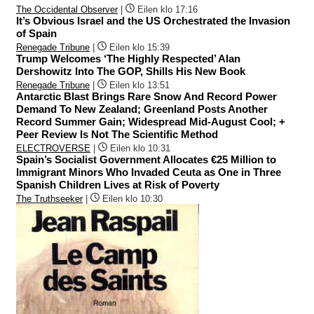
The Occidental Observer
|
Eilen klo 17:16
It’s Obvious Israel and the US Orchestrated the Invasion
of Spain
Renegade Tribune
|
Eilen klo 15:39
Trump Welcomes ‘The Highly Respected’ Alan
Dershowitz Into The GOP, Shills His New Book
Renegade Tribune
|
Eilen klo 13:51
Antarctic Blast Brings Rare Snow And Record Power
Demand To New Zealand; Greenland Posts Another
Record Summer Gain; Widespread Mid-August Cool; +
Peer Review Is Not The Scientific Method
ELECTROVERSE
|
Eilen klo 10:31
Spain’s Socialist Government Allocates €25 Million to
Immigrant Minors Who Invaded Ceuta as One in Three
Spanish Children Lives at Risk of Poverty
The Truthseeker
|
Eilen klo 10:30