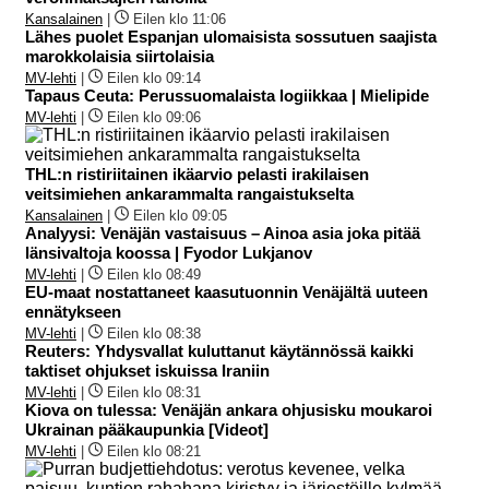
Kansalainen
|
Eilen klo 11:06
Lähes puolet Espanjan ulomaisista sossutuen saajista
marokkolaisia siirtolaisia
MV-lehti
|
Eilen klo 09:14
Tapaus Ceuta: Perussuomalaista logiikkaa | Mielipide
MV-lehti
|
Eilen klo 09:06
THL:n ristiriitainen ikäarvio pelasti irakilaisen
veitsimiehen ankarammalta rangaistukselta
Kansalainen
|
Eilen klo 09:05
Analyysi: Venäjän vastaisuus – Ainoa asia joka pitää
länsivaltoja koossa | Fyodor Lukjanov
MV-lehti
|
Eilen klo 08:49
EU-maat nostattaneet kaasutuonnin Venäjältä uuteen
ennätykseen
MV-lehti
|
Eilen klo 08:38
Reuters: Yhdysvallat kuluttanut käytännössä kaikki
taktiset ohjukset iskuissa Iraniin
MV-lehti
|
Eilen klo 08:31
Kiova on tulessa: Venäjän ankara ohjusisku moukaroi
Ukrainan pääkaupunkia [Videot]
MV-lehti
|
Eilen klo 08:21