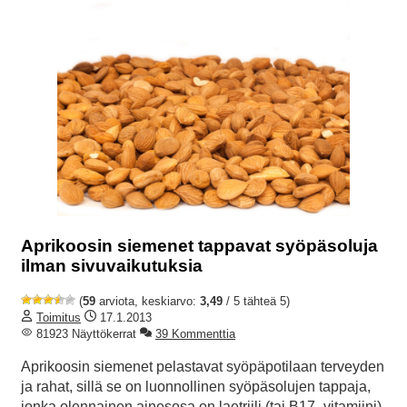
Aprikoosin siemenet tappavat syöpäsoluja
ilman sivuvaikutuksia
(
59
arviota, keskiarvo:
3,49
/ 5 tähteä 5)
Toimitus
17.1.2013
81923 Näyttökerrat
39 Kommenttia
Aprikoosin siemenet pelastavat syöpäpotilaan terveyden
ja rahat, sillä se on luonnollinen syöpäsolujen tappaja,
jonka olennainen ainesosa on laetriili (tai B17–vitamiini).