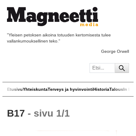
"Yleisen petoksen aikoina totuuden kertomisesta tulee
vallankumouksellinen teko."
George Orwell
Etusivu
Yhteiskunta
Terveys ja hyvinvointi
Historia
Talous
In Eng
B17
- sivu 1/1