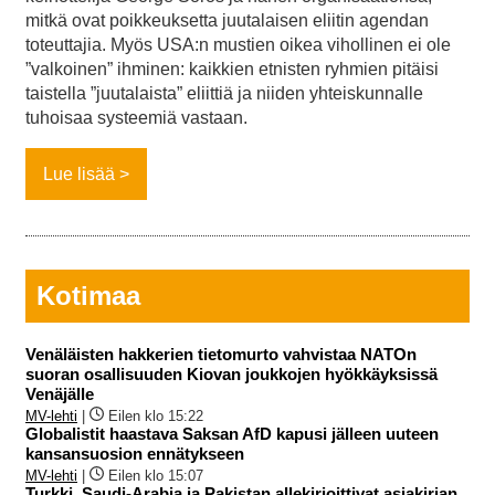
mitkä ovat poikkeuksetta juutalaisen eliitin agendan
toteuttajia. Myös USA:n mustien oikea vihollinen ei ole
”valkoinen” ihminen: kaikkien etnisten ryhmien pitäisi
taistella ”juutalaista” eliittiä ja niiden yhteiskunnalle
tuhoisaa systeemiä vastaan.
Lue lisää
Kotimaa
Venäläisten hakkerien tietomurto vahvistaa NATOn
suoran osallisuuden Kiovan joukkojen hyökkäyksissä
Venäjälle
MV-lehti
|
Eilen klo 15:22
Globalistit haastava Saksan AfD kapusi jälleen uuteen
kansansuosion ennätykseen
MV-lehti
|
Eilen klo 15:07
Turkki, Saudi-Arabia ja Pakistan allekirjoittivat asiakirjan