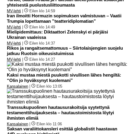
yhteisestä puolustusliittoumasta
MV-lehti
|
Eilen klo 14:59
Iran ilmoitti Hormuzin sopimuksen valmistuvan – Vaatii
Trumpia lopettamaan ”teatteridiplomatian”
MV-lehti
|
Eilen klo 14:49
Mielipidemittaus: Diktaattori Zelenskyi ei pärjäisi
Ukrainan vaaleissa
MV-lehti
|
Eilen klo 14:37
Rikos ja rangaitsemattomuus – Siirtolaisjengien suojelu
jatkuu Ruotsin oikeusistuimissa
MV-lehti
|
Eilen klo 14:27
Kaksi mustaa miestä puukotti sivullisen lähes hengiltä:
“Olin jo hyväksynyt kuolemani”
Kansalainen
|
Eilen klo 13:05
Transsukupuolinen hautausurakoitsija syytettynä
testamenttihuijauksesta – hautaustoimistosta löytyi
ihmisten elimiä
Kansalainen
|
Eilen klo 11:06
Saksan varaliittokansleri esittää globalistit haastavan