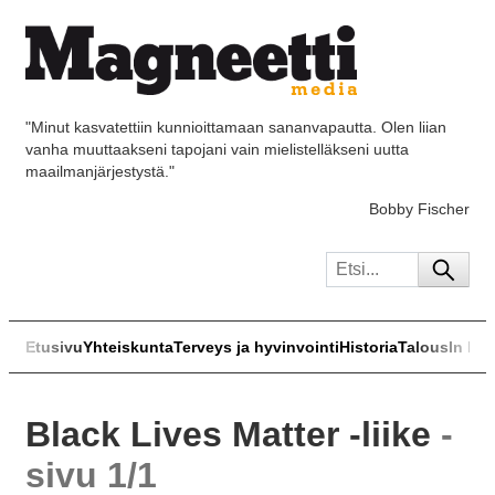
"Minut kasvatettiin kunnioittamaan sananvapautta. Olen liian
vanha muuttaakseni tapojani vain mielistelläkseni uutta
maailmanjärjestystä."
Bobby Fischer
Etusivu
Yhteiskunta
Terveys ja hyvinvointi
Historia
Talous
In Eng
Black Lives Matter -liike
-
sivu 1/1