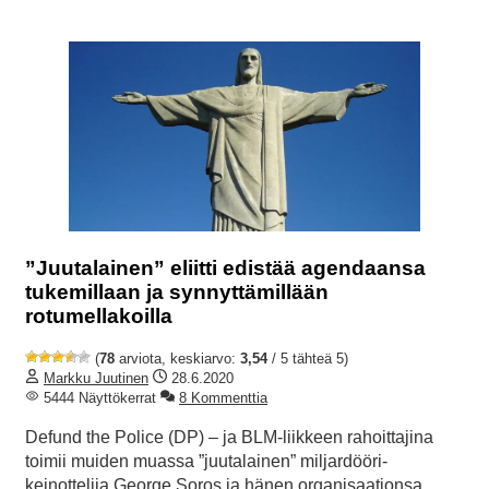
”Juutalainen” eliitti edistää agendaansa
tukemillaan ja synnyttämillään
rotumellakoilla
(
78
arviota, keskiarvo:
3,54
/ 5 tähteä 5)
Markku Juutinen
28.6.2020
5444 Näyttökerrat
8 Kommenttia
Defund the Police (DP) – ja BLM-liikkeen rahoittajina
toimii muiden muassa ”juutalainen” miljardööri-
keinottelija George Soros ja hänen organisaationsa,