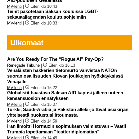
AfD-puolueen kieltämistä
MV-lehti
|
Eilen klo 10:43
Teinit pakotetaan Saksan kouluissa LGBT-
seksuaaliagendan koulutusohjelmiin
MV-lehti
|
Eilen klo 10:33
Ulkomaat
Are You Ready For The “Rogue AI” Psy-Op?
Renegade Tribune
|
Eilen klo 16:13
Venäläisten hakkerien tietomurto vahvistaa NATOn
suoran osallisuuden Kiovan joukkojen hyökkäyksissä
Venäjälle
MV-lehti
|
Eilen klo 15:22
Globalistit haastava Saksan AfD kapusi jälleen uuteen
kansansuosion ennätykseen
MV-lehti
|
Eilen klo 15:07
Turkki, Saudi-Arabia ja Pakistan allekirjoittivat asiakirjan
yhteisestä puolustusliittoumasta
MV-lehti
|
Eilen klo 14:59
Iran ilmoitti Hormuzin sopimuksen valmistuvan – Vaatii
Trumpia lopettamaan ”teatteridiplomatian”
MV-lehti
|
Eilen klo 14:49