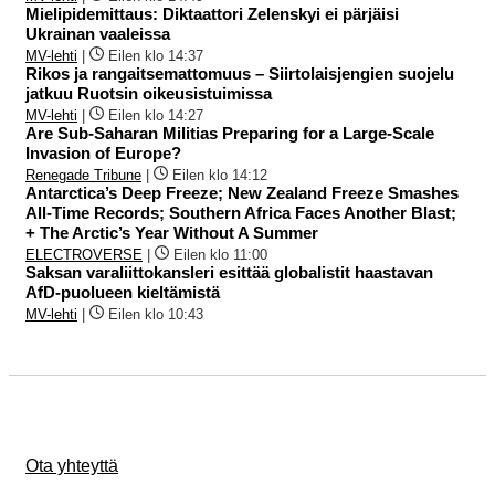
Mielipidemittaus: Diktaattori Zelenskyi ei pärjäisi
Ukrainan vaaleissa
MV-lehti
|
Eilen klo 14:37
Rikos ja rangaitsemattomuus – Siirtolaisjengien suojelu
jatkuu Ruotsin oikeusistuimissa
MV-lehti
|
Eilen klo 14:27
Are Sub-Saharan Militias Preparing for a Large-Scale
Invasion of Europe?
Renegade Tribune
|
Eilen klo 14:12
Antarctica’s Deep Freeze; New Zealand Freeze Smashes
All-Time Records; Southern Africa Faces Another Blast;
+ The Arctic’s Year Without A Summer
ELECTROVERSE
|
Eilen klo 11:00
Saksan varaliittokansleri esittää globalistit haastavan
AfD-puolueen kieltämistä
MV-lehti
|
Eilen klo 10:43
Ota yhteyttä