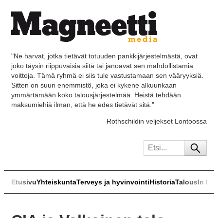
"Ne harvat, jotka tietävät totuuden pankkijärjestelmästä, ovat
joko täysin riippuvaisia siitä tai janoavat sen mahdollistamia
voittoja. Tämä ryhmä ei siis tule vastustamaan sen vääryyksiä.
Sitten on suuri enemmistö, joka ei kykene alkuunkaan
ymmärtämään koko talousjärjestelmää. Heistä tehdään
maksumiehiä ilman, että he edes tietävät sitä."
Rothschildin veljekset Lontoossa
Etusivu
Yhteiskunta
Terveys ja hyvinvointi
Historia
Talous
In Eng