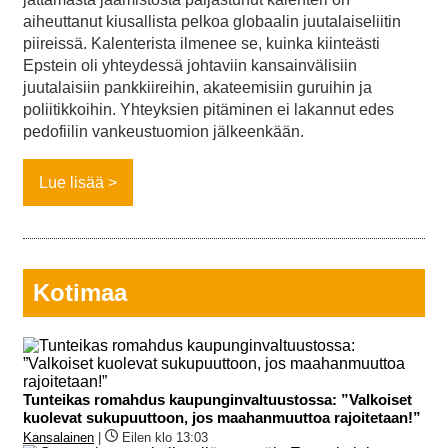
aiheuttanut kiusallista pelkoa globaalin juutalaiseliitin
piireissä. Kalenterista ilmenee se, kuinka kiinteästi
Epstein oli yhteydessä johtaviin kansainvälisiin
juutalaisiin pankkiireihin, akateemisiin guruihin ja
poliitikkoihin. Yhteyksien pitäminen ei lakannut edes
pedofiilin vankeustuomion jälkeenkään.
Lue lisää
Kotimaa
Tunteikas romahdus kaupunginvaltuustossa: ”Valkoiset
kuolevat sukupuuttoon, jos maahanmuuttoa rajoitetaan!”
Kansalainen
|
Eilen klo 13:03