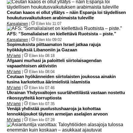
Ceutan kaaos ei ollut yllätys – näin Espanja loi täydellisen
houkutusvaikutuksen arabimaista tuleville
Kansalainen
|
Eilen klo 11:07
AFS: “Somalialaiset on kiellettävä Ruotsista – piste.”
Kansalainen
|
Eilen klo 09:02
Sopimuksista piittaamaton Israel jatkaa rajuja
hyökkäyksiä Libanoniin ja Gazaan
MV-lehti
|
Eilen klo 08:18
Afgaani murhasi ja paloitteli siirtolaisagendan
vapaaehtoisen aktivistin
MV-lehti
|
Eilen klo 08:04
Ceutaan hyökänneiden siirtolaisten joukossa ainakin
tusina karkotettua äärimielistä islamistia
MV-lehti
|
Eilen klo 07:46
Ukrainan Yhdysvaltojen suurlähettilästä vastaan nostettu
rikossyytteitä korruptiosta
MV-lehti
|
Eilen klo 07:35
Venäjä yhdistää puolustushaaroja ja kohottaa
lennokkijoukot täyteen armeijan aselajien arvoon
MV-lehti
|
Eilen klo 07:28