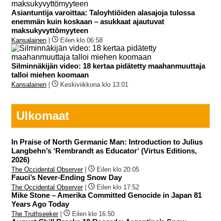
Asiantuntija varoittaa: Taloyhtiöiden alasajoja tulossa
enemmän kuin koskaan – asukkaat ajautuvat
maksukyvyttömyyteen
Kansalainen
|
Eilen klo 06:58
Silminnäkijän video: 18 kertaa pidätetty maahanmuuttaja
talloi miehen koomaan
Kansalainen
|
Keskiviikkona klo 13:01
Ulkomaat
In Praise of North Germanic Man: Introduction to Julius
Langbehn’s ‘Rembrandt as Educator‘ (Virtus Editions,
2026)
The Occidental Observer
|
Eilen klo 20:05
Fauci’s Never-Ending Snow Day
The Occidental Observer
|
Eilen klo 17:52
Mike Stone – Amerika Committed Genocide in Japan 81
Years Ago Today
The Truthseeker
|
Eilen klo 16:50