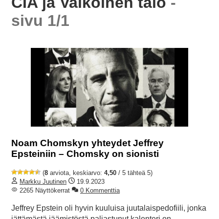
CIA ja Valkoinen talo
-
sivu 1/1
Noam Chomskyn yhteydet Jeffrey
Epsteiniin – Chomsky on sionisti
(
8
arviota, keskiarvo:
4,50
/ 5 tähteä 5)
Markku Juutinen
19.9.2023
2265 Näyttökerrat
0 Kommenttia
Jeffrey Epstein oli hyvin kuuluisa juutalaispedofiili, jonka
jättämästä jäämistöstä paljastunut kalenteri on