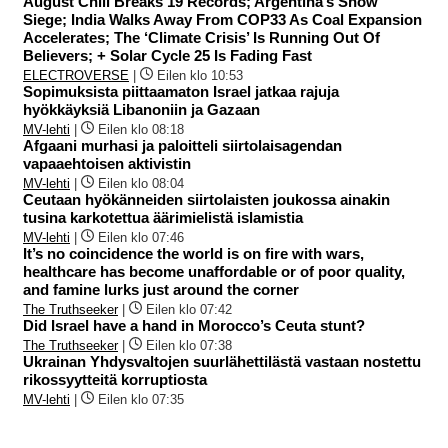
August Chill Breaks 19 Records; Argentina’s Snow
Siege; India Walks Away From COP33 As Coal Expansion
Accelerates; The ‘Climate Crisis’ Is Running Out Of
Believers; + Solar Cycle 25 Is Fading Fast
ELECTROVERSE
|
Eilen klo 10:53
Sopimuksista piittaamaton Israel jatkaa rajuja
hyökkäyksiä Libanoniin ja Gazaan
MV-lehti
|
Eilen klo 08:18
Afgaani murhasi ja paloitteli siirtolaisagendan
vapaaehtoisen aktivistin
MV-lehti
|
Eilen klo 08:04
Ceutaan hyökänneiden siirtolaisten joukossa ainakin
tusina karkotettua äärimielistä islamistia
MV-lehti
|
Eilen klo 07:46
It’s no coincidence the world is on fire with wars,
healthcare has become unaffordable or of poor quality,
and famine lurks just around the corner
The Truthseeker
|
Eilen klo 07:42
Did Israel have a hand in Morocco’s Ceuta stunt?
The Truthseeker
|
Eilen klo 07:38
Ukrainan Yhdysvaltojen suurlähettilästä vastaan nostettu
rikossyytteitä korruptiosta
MV-lehti
|
Eilen klo 07:35