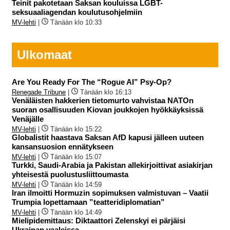
Teinit pakotetaan Saksan kouluissa LGBT-
seksuaaliagendan koulutusohjelmiin
MV-lehti
|
Tänään klo 10:33
Ulkomaat
Are You Ready For The “Rogue AI” Psy-Op?
Renegade Tribune
|
Tänään klo 16:13
Venäläisten hakkerien tietomurto vahvistaa NATOn
suoran osallisuuden Kiovan joukkojen hyökkäyksissä
Venäjälle
MV-lehti
|
Tänään klo 15:22
Globalistit haastava Saksan AfD kapusi jälleen uuteen
kansansuosion ennätykseen
MV-lehti
|
Tänään klo 15:07
Turkki, Saudi-Arabia ja Pakistan allekirjoittivat asiakirjan
yhteisestä puolustusliittoumasta
MV-lehti
|
Tänään klo 14:59
Iran ilmoitti Hormuzin sopimuksen valmistuvan – Vaatii
Trumpia lopettamaan ”teatteridiplomatian”
MV-lehti
|
Tänään klo 14:49
Mielipidemittaus: Diktaattori Zelenskyi ei pärjäisi
Ukrainan vaaleissa