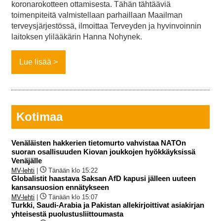
koronarokotteen ottamisesta. Tähän tähtääviä
toimenpiteitä valmistellaan parhaillaan Maailman
terveysjärjestössä, ilmoittaa Terveyden ja hyvinvoinnin
laitoksen ylilääkärin Hanna Nohynek.
Lue lisää
Kotimaa
Venäläisten hakkerien tietomurto vahvistaa NATOn
suoran osallisuuden Kiovan joukkojen hyökkäyksissä
Venäjälle
MV-lehti
|
Tänään klo 15:22
Globalistit haastava Saksan AfD kapusi jälleen uuteen
kansansuosion ennätykseen
MV-lehti
|
Tänään klo 15:07
Turkki, Saudi-Arabia ja Pakistan allekirjoittivat asiakirjan
yhteisestä puolustusliittoumasta