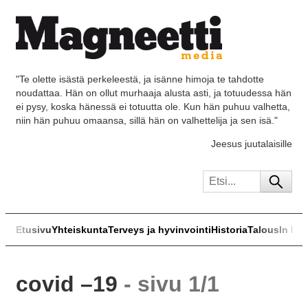
"Te olette isästä perkeleestä, ja isänne himoja te tahdotte
noudattaa. Hän on ollut murhaaja alusta asti, ja totuudessa hän
ei pysy, koska hänessä ei totuutta ole. Kun hän puhuu valhetta,
niin hän puhuu omaansa, sillä hän on valhettelija ja sen isä."
Jeesus juutalaisille
Etusivu
Yhteiskunta
Terveys ja hyvinvointi
Historia
Talous
In Eng
covid –19
- sivu 1/1