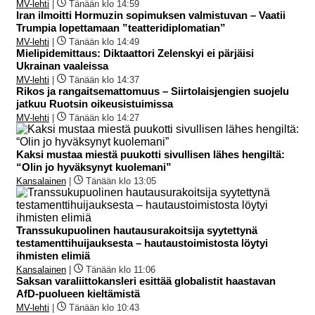
MV-lehti
|
Tänään klo 14:59
Iran ilmoitti Hormuzin sopimuksen valmistuvan – Vaatii
Trumpia lopettamaan ”teatteridiplomatian”
MV-lehti
|
Tänään klo 14:49
Mielipidemittaus: Diktaattori Zelenskyi ei pärjäisi
Ukrainan vaaleissa
MV-lehti
|
Tänään klo 14:37
Rikos ja rangaitsemattomuus – Siirtolaisjengien suojelu
jatkuu Ruotsin oikeusistuimissa
MV-lehti
|
Tänään klo 14:27
Kaksi mustaa miestä puukotti sivullisen lähes hengiltä:
“Olin jo hyväksynyt kuolemani”
Kansalainen
|
Tänään klo 13:05
Transsukupuolinen hautausurakoitsija syytettynä
testamenttihuijauksesta – hautaustoimistosta löytyi
ihmisten elimiä
Kansalainen
|
Tänään klo 11:06
Saksan varaliittokansleri esittää globalistit haastavan
AfD-puolueen kieltämistä
MV-lehti
|
Tänään klo 10:43