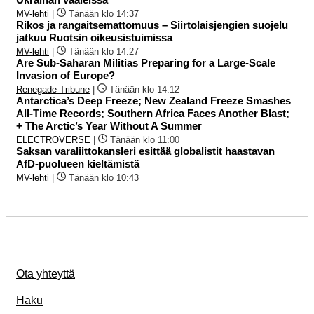
MV-lehti
|
Tänään klo 14:37
Rikos ja rangaitsemattomuus – Siirtolaisjengien suojelu
jatkuu Ruotsin oikeusistuimissa
MV-lehti
|
Tänään klo 14:27
Are Sub-Saharan Militias Preparing for a Large-Scale
Invasion of Europe?
Renegade Tribune
|
Tänään klo 14:12
Antarctica’s Deep Freeze; New Zealand Freeze Smashes
All-Time Records; Southern Africa Faces Another Blast;
+ The Arctic’s Year Without A Summer
ELECTROVERSE
|
Tänään klo 11:00
Saksan varaliittokansleri esittää globalistit haastavan
AfD-puolueen kieltämistä
MV-lehti
|
Tänään klo 10:43
Ota yhteyttä
Haku