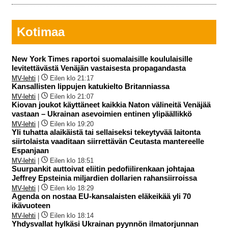
Kotimaa
New York Times raportoi suomalaisille koululaisille
levitettävästä Venäjän vastaisesta propagandasta
MV-lehti
|
Eilen klo 21:17
Kansallisten lippujen katukielto Britanniassa
MV-lehti
|
Eilen klo 21:07
Kiovan joukot käyttäneet kaikkia Naton välineitä Venäjää
vastaan – Ukrainan asevoimien entinen ylipäällikkö
MV-lehti
|
Eilen klo 19:20
Yli tuhatta alaikäistä tai sellaiseksi tekeytyvää laitonta
siirtolaista vaaditaan siirrettävän Ceutasta mantereelle
Espanjaan
MV-lehti
|
Eilen klo 18:51
Suurpankit auttoivat eliitin pedofiilirenkaan johtajaa
Jeffrey Epsteinia miljardien dollarien rahansiirroissa
MV-lehti
|
Eilen klo 18:29
Agenda on nostaa EU-kansalaisten eläkeikää yli 70
ikävuoteen
MV-lehti
|
Eilen klo 18:14
Yhdysvallat hylkäsi Ukrainan pyynnön ilmatorjunnan