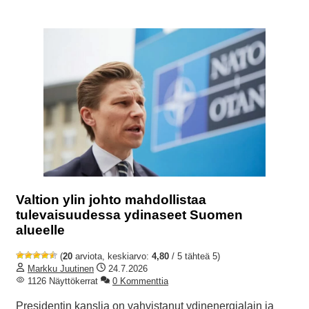
Valtion ylin johto mahdollistaa
tulevaisuudessa ydinaseet Suomen
alueelle
(
20
arviota, keskiarvo:
4,80
/ 5 tähteä 5)
Markku Juutinen
24.7.2026
1126 Näyttökerrat
0 Kommenttia
Presidentin kanslia on vahvistanut ydinenergialain ja