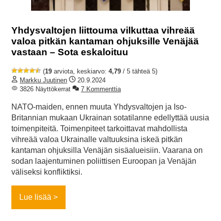
Yhdysvaltojen liittouma vilkuttaa vihreää
valoa pitkän kantaman ohjuksille Venäjää
vastaan – Sota eskaloituu
(
19
arviota, keskiarvo:
4,79
/ 5 tähteä 5)
Markku Juutinen
20.9.2024
3826 Näyttökerrat
7 Kommenttia
NATO-maiden, ennen muuta Yhdysvaltojen ja Iso-
Britannian mukaan Ukrainan sotatilanne edellyttää uusia
toimenpiteitä. Toimenpiteet tarkoittavat mahdollista
vihreää valoa Ukrainalle valtuuksina iskeä pitkän
kantaman ohjuksilla Venäjän sisäalueisiin. Vaarana on
sodan laajentuminen poliittisen Euroopan ja Venäjän
väliseksi konfliktiksi.
Lue lisää