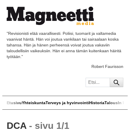
"Revisionisti elää vaarallisesti. Poliisi, tuomarit ja valtamedia
vaanivat häntä. Hän voi joutua vankilaan tai sairaalaan koska
tahansa. Hän ja hänen perheensä voivat joutua vakaviin
taloudellisiin vaikeuksiin. Hän ei anna tämän kuitenkaan häiritä
työtään."
Robert Faurisson
Etusivu
Yhteiskunta
Terveys ja hyvinvointi
Historia
Talous
In Eng
DCA
- sivu 1/1