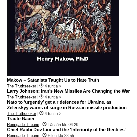
Makow – Satanists Taught Us to Hate Truth
The Truthseeker
|
4 tuntia >
Larry Johnson: Iran’s New Missiles Are Changing the War
The Truthseeker
|
4 tuntia >
Nato to ‘urgently’ get air defences for Ukraine, as
Zelenskyy warns of surge in Russian missile production
The Truthseeker
|
4 tuntia >
Traute Bauer
Renegade Tribune
|
Tänään klo 04:29
Chief Rabbi Dov Lior and the ‘Inferiority of the Gentiles’
Renegade Tribune
|
Eilen klo 23:55