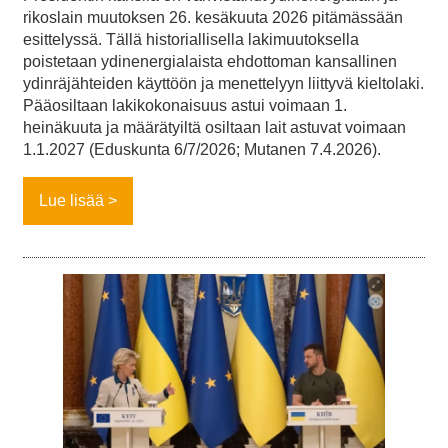
rikoslain muutoksen 26. kesäkuuta 2026 pitämässään
esittelyssä. Tällä historiallisella lakimuutoksella
poistetaan ydinenergialaista ehdottoman kansallinen
ydinräjähteiden käyttöön ja menettelyyn liittyvä kieltolaki.
Pääosiltaan lakikokonaisuus astui voimaan 1.
heinäkuuta ja määrätyiltä osiltaan lait astuvat voimaan
1.1.2027 (Eduskunta 6/7/2026; Mutanen 7.4.2026).
Lue lisää