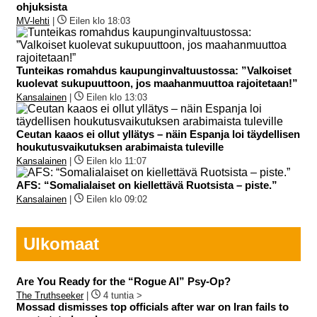
ohjuksista
MV-lehti
|
Eilen klo 18:03
Tunteikas romahdus kaupunginvaltuustossa: ”Valkoiset
kuolevat sukupuuttoon, jos maahanmuuttoa rajoitetaan!”
Kansalainen
|
Eilen klo 13:03
Ceutan kaaos ei ollut yllätys – näin Espanja loi täydellisen
houkutusvaikutuksen arabimaista tuleville
Kansalainen
|
Eilen klo 11:07
AFS: “Somalialaiset on kiellettävä Ruotsista – piste.”
Kansalainen
|
Eilen klo 09:02
Ulkomaat
Are You Ready for the “Rogue AI” Psy-Op?
The Truthseeker
|
4 tuntia >
Mossad dismisses top officials after war on Iran fails to