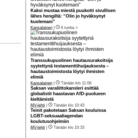
Kaksi mustaa miestä puukotti sivullisen
lähes hengiltä: “Olin jo hyväksynyt
kuolemani”
Kansalainen
|
6 tuntia >
Transsukupuolinen hautausurakoitsija
syytettynä testamenttihuijauksesta –
hautaustoimistosta löytyi ihmisten
elimiä
Kansalainen
|
Tänään klo 11:06
Saksan varaliittokansleri esittää
globalistit haastavan AfD-puolueen
kieltämistä
MV-lehti
|
Tänään klo 10:43
Teinit pakotetaan Saksan kouluissa
LGBT-seksuaaliagendan
koulutusohjelmiin
MV-lehti
|
Tänään klo 10:33