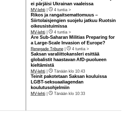
ei pärjäisi Ukrainan vaaleissa
MV-lehti
|
4 tuntia >
Rikos ja rangaitsemattomuus –
Siirtolaisjengien suojelu jatkuu Ruotsin
oikeusistuimissa
MV-lehti
|
4 tuntia >
Are Sub-Saharan Militias Preparing for
a Large-Scale Invasion of Europe?
Renegade Tribune
|
4 tuntia >
Saksan varaliittokansleri esittää
globalistit haastavan AfD-puolueen
kieltämistä
MV-lehti
|
Tänään klo 10:43
Teinit pakotetaan Saksan kouluissa
LGBT-seksuaaliagendan
koulutusohjelmiin
MV-lehti
|
Tänään klo 10:33