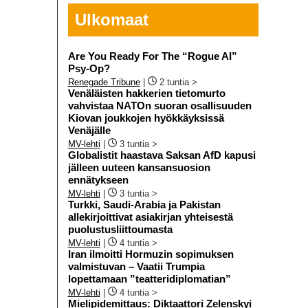
Ulkomaat
Are You Ready For The “Rogue AI”
Psy-Op?
Renegade Tribune
|
2 tuntia >
Venäläisten hakkerien tietomurto
vahvistaa NATOn suoran osallisuuden
Kiovan joukkojen hyökkäyksissä
Venäjälle
MV-lehti
|
3 tuntia >
Globalistit haastava Saksan AfD kapusi
jälleen uuteen kansansuosion
ennätykseen
MV-lehti
|
3 tuntia >
Turkki, Saudi-Arabia ja Pakistan
allekirjoittivat asiakirjan yhteisestä
puolustusliittoumasta
MV-lehti
|
4 tuntia >
Iran ilmoitti Hormuzin sopimuksen
valmistuvan – Vaatii Trumpia
lopettamaan ”teatteridiplomatian”
MV-lehti
|
4 tuntia >
Mielipidemittaus: Diktaattori Zelenskyi