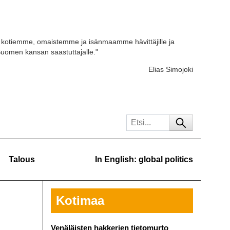
kotiemme, omaistemme ja isänmaamme hävittäjille ja
 Suomen kansan saastuttajalle."
Elias Simojoki
Talous
In English: global politics
Kotimaa
Venäläisten hakkerien tietomurto