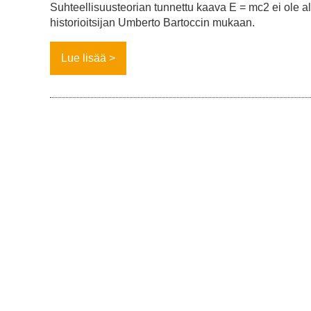
Suhteellisuusteorian tunnettu kaava E = mc2 ei ole a
historioitsijan Umberto Bartoccin mukaan.
Lue lisää