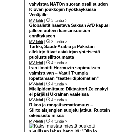
vahvistaa NATOn suoran osallisuuden
Kiovan joukkojen hyökkäyksissä
Venäjälle
MV-lehti
|
3 tuntia >
Globalistit haastava Saksan AfD kapusi
jälleen uuteen kansansuosion
ennätykseen
MV-lehti
|
3 tuntia >
Turkki, Saudi-Arabia ja Pakistan
allekirjoittivat asiakirjan yhteisestä
puolustusliittoumasta
MV-lehti
|
4 tuntia >
Iran ilmoitti Hormuzin sopimuksen
valmistuvan – Vaatii Trumpia
lopettamaan ”teatteridiplomatian”
MV-lehti
|
4 tuntia >
Mielipidemittaus: Diktaattori Zelenskyi
ei pärjäisi Ukrainan vaaleissa
MV-lehti
|
4 tuntia >
Rikos ja rangaitsemattomuus –
Siirtolaisjengien suojelu jatkuu Ruotsin
oikeusistuimissa
MV-lehti
|
4 tuntia >