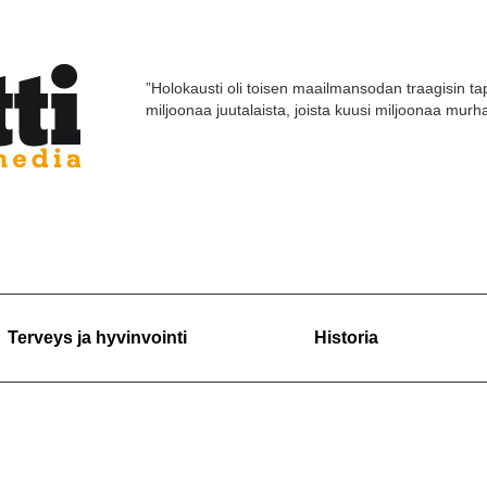
”Holokausti oli toisen maailmansodan traagisin tap
miljoonaa juutalaista, joista kuusi miljoonaa murhat
Terveys ja hyvinvointi
Historia