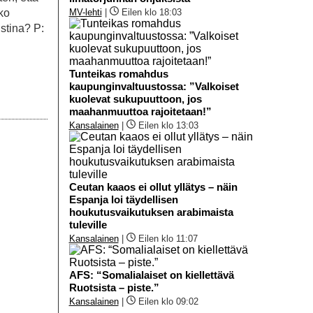
MV-lehti
|
Eilen klo 18:03
eko
istina? P:
Tunteikas romahdus
kaupunginvaltuustossa: ”Valkoiset
kuolevat sukupuuttoon, jos
maahanmuuttoa rajoitetaan!”
Kansalainen
|
Eilen klo 13:03
Ceutan kaaos ei ollut yllätys – näin
Espanja loi täydellisen
houkutusvaikutuksen arabimaista
tuleville
Kansalainen
|
Eilen klo 11:07
AFS: “Somalialaiset on kiellettävä
Ruotsista – piste.”
Kansalainen
|
Eilen klo 09:02