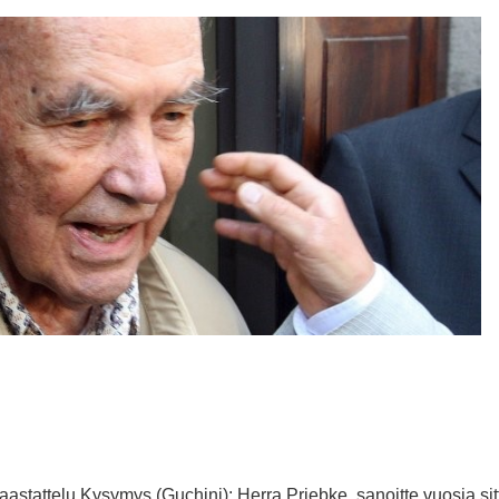
tattelu Kysymys (Guchini): Herra Priebke, sanoitte vuosia sitt