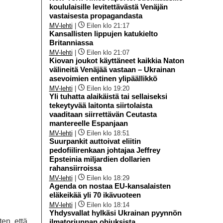
koululaisille levitettävästä Venäjän
vastaisesta propagandasta
MV-lehti
|
Eilen klo 21:17
Kansallisten lippujen katukielto
Britanniassa
MV-lehti
|
Eilen klo 21:07
Kiovan joukot käyttäneet kaikkia Naton
välineitä Venäjää vastaan – Ukrainan
asevoimien entinen ylipäällikkö
MV-lehti
|
Eilen klo 19:20
Yli tuhatta alaikäistä tai sellaiseksi
tekeytyvää laitonta siirtolaista
vaaditaan siirrettävän Ceutasta
mantereelle Espanjaan
MV-lehti
|
Eilen klo 18:51
Suurpankit auttoivat eliitin
pedofiilirenkaan johtajaa Jeffrey
Epsteinia miljardien dollarien
rahansiirroissa
MV-lehti
|
Eilen klo 18:29
Agenda on nostaa EU-kansalaisten
eläkeikää yli 70 ikävuoteen
MV-lehti
|
Eilen klo 18:14
Yhdysvallat hylkäsi Ukrainan pyynnön
en, että
ilmatorjunnan ohjuksista