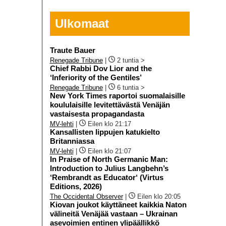
Ulkomaat
Traute Bauer
Renegade Tribune
|
2 tuntia >
Chief Rabbi Dov Lior and the
‘Inferiority of the Gentiles’
Renegade Tribune
|
6 tuntia >
New York Times raportoi suomalaisille
koululaisille levitettävästä Venäjän
vastaisesta propagandasta
MV-lehti
|
Eilen klo 21:17
Kansallisten lippujen katukielto
Britanniassa
MV-lehti
|
Eilen klo 21:07
In Praise of North Germanic Man:
Introduction to Julius Langbehn’s
‘Rembrandt as Educator‘ (Virtus
Editions, 2026)
The Occidental Observer
|
Eilen klo 20:05
Kiovan joukot käyttäneet kaikkia Naton
välineitä Venäjää vastaan – Ukrainan
asevoimien entinen ylipäällikkö