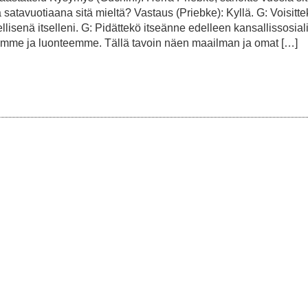
 satavuotiaana sitä mieltä? Vastaus (Priebke): Kyllä. G: Voisitt
lisenä itselleni. G: Pidättekö itseänne edelleen kansallissosial
mme ja luonteemme. Tällä tavoin näen maailman ja omat […]