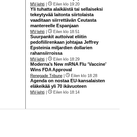
MV-lehti
|
Eilen klo 19:20
Yli tuhatta alaikäistä tai sellaiseksi
tekeytyvää laitonta siirtolaista
vaaditaan siirrettävän Ceutasta
mantereelle Espanjaan
MV-lehti
|
Eilen klo 18:51
Suurpankit auttoivat eliitin
pedofiilirenkaan johtajaa Jeffrey
Epsteinia miljardien dollarien
rahansiirroissa
MV-lehti
|
Eilen klo 18:29
Moderna’s New mRNA Flu ‘Vaccine’
Wins FDA Approval
Renegade Tribune
|
Eilen klo 18:28
Agenda on nostaa EU-kansalaisten
eläkeikää yli 70 ikävuoteen
MV-lehti
|
Eilen klo 18:14