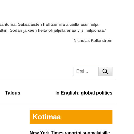
ahtuma. Saksalaisten hallitsemilla alueilla asui neljä
tiin. Sodan jälkeen heitä oli jäljellä enää viisi miljoonaa.”
Nicholas Kollerstrom
Talous
In English: global politics
Kotimaa
New York Times raportoi suomalaisille