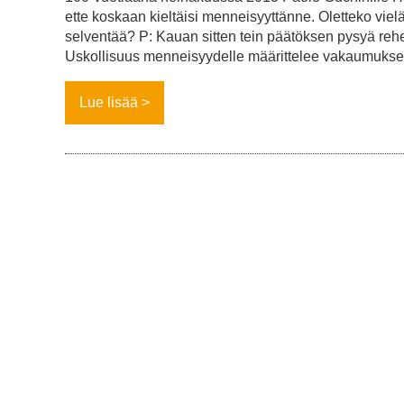
ette koskaan kieltäisi menneisyyttänne. Oletteko vielä
selventää? P: Kauan sitten tein päätöksen pysyä rehel
Uskollisuus menneisyydelle määrittelee vakaumukse
Lue lisää