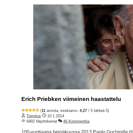
Erich Priebken viimeinen haastattelu
(
11
arviota, keskiarvo:
4,27
/ 5 tähteä 5)
Toimitus
10.1.2014
6992 Näyttökerrat
46 Kommenttia
100-vuotiaana heinäkuussa 2013 Paolo Guchinille Haas