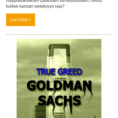
huippukokouksen päätösten turmiollisuuden; missä
kulkee kansan sietokyvyn raja?
Lue lisää