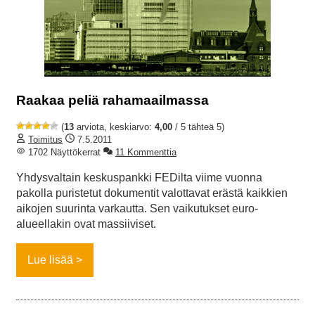
Raakaa peliä rahamaailmassa
(
13
arviota, keskiarvo:
4,00
/ 5 tähteä 5)
Toimitus
7.5.2011
1702 Näyttökerrat
11 Kommenttia
Yhdysvaltain keskuspankki FEDilta viime vuonna
pakolla puristetut dokumentit valottavat erästä kaikkien
aikojen suurinta varkautta. Sen vaikutukset euro-
alueellakin ovat massiiviset.
Lue lisää