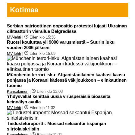
Kotimaa
Serbian patrioottinen oppositio protestoi lujasti Ukrainan
diktaattorin vierailua Belgradissa
MV-lehti
|
Eilen klo 15:36
Ruotsi kouluttaa yli 9000 varusmiestä – Suurin luku
vuoden 2006 jälkeen
MV-lehti
|
Eilen klo 15:09
Münchenin terrori-isku: Afganistanilainen kaahasi kaasu
pohjassa ja Koraani kädessä väkijoukkoon – elinkautinen
tuomio
Kansalainen
|
Eilen klo 13:08
Yhdysvallat kehittää uusia virusperäisiä bioaseita
keinoälyn avulla
MV-lehti
|
Eilen klo 11:32
Tiedusteluraportti: Mossad sekaantui Espanjan
siirtolaiskriisiin
Kansalainen
|
Eilen klo 11:11