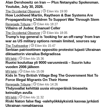
Alan Dershowitz on Iran — Plus Netanyahu Spokesman.
Youtube, July 30, 2026.
The Occidental Observer
|
Eilen klo 19:00
How Lockheed Martin, Raytheon & Bae Systems Are
Propagandizing Children To Support War Through Stem
Renegade Tribune
|
Eilen klo 18:27
Villains of Judea: Emanuel Celler
The Occidental Observer
|
Eilen klo 18:05
Trump’s top general is ‘looking for an off-ramp’ from Iran
war as US military options remain limited, sources say
The Truthseeker
|
Eilen klo 15:47
Serbian patrioottinen oppositio protestoi lujasti Ukrainan
diktaattorin vierailua Belgradissa
MV-lehti
|
Eilen klo 15:36
Ruotsi kouluttaa yli 9000 varusmiestä – Suurin luku
vuoden 2006 jälkeen
MV-lehti
|
Eilen klo 15:09
Kids In Tiny British Village Beg The Government Not To
Force Illegal Migrants On Their Home
Renegade Tribune
|
Eilen klo 14:26
Yhdysvallat kehittää uusia virusperäisiä bioaseita
keinoälyn avulla
MV-lehti
|
Eilen klo 11:32
Riski Naton false flag -valehyökkäyksistä kasvaa jyrkästi
Ukrainan romahtaessa