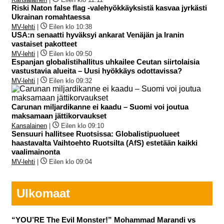
Riski Naton false flag -valehyökkäyksistä kasvaa jyrkästi
Ukrainan romahtaessa
MV-lehti
|
Eilen klo 10:38
USA:n senaatti hyväksyi ankarat Venäjän ja Iranin
vastaiset pakotteet
MV-lehti
|
Eilen klo 09:50
Espanjan globalistihallitus uhkailee Ceutan siirtolaisia
vastustavia alueita – Uusi hyökkäys odottavissa?
MV-lehti
|
Eilen klo 09:32
Carunan miljardikanne ei kaadu – Suomi voi joutua
maksamaan jättikorvaukset
Kansalainen
|
Eilen klo 09:10
Sensuuri hallitsee Ruotsissa: Globalistipuolueet
haastavalta Vaihtoehto Ruotsilta (AfS) estetään kaikki
vaalimainonta
MV-lehti
|
Eilen klo 09:04
Ulkomaat
“YOU’RE The Evil Monster!” Mohammad Marandi vs