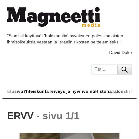
"Sionistit käyttävät 'holokaustia' hyväkseen palestiinalaisten
ihmisoikeuksia vastaan ja Israelin rikosten peittelemiseksi."
David Duke
Etusivu
Yhteiskunta
Terveys ja hyvinvointi
Historia
Talous
In Eng
ERVV
- sivu 1/1