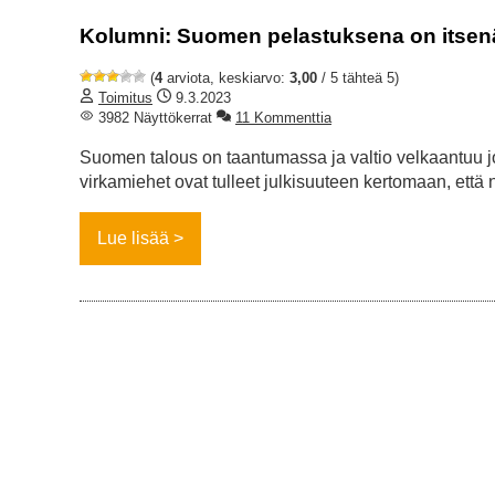
Kolumni: Suomen pelastuksena on itsenä
(
4
arviota, keskiarvo:
3,00
/ 5 tähteä 5)
Toimitus
9.3.2023
3982 Näyttökerrat
11 Kommenttia
Suomen talous on taantumassa ja valtio velkaantuu j
virkamiehet ovat tulleet julkisuuteen kertomaan, ett
Lue lisää