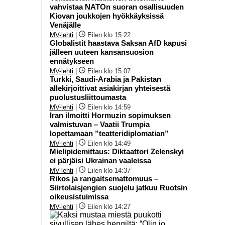
vahvistaa NATOn suoran osallisuuden
Kiovan joukkojen hyökkäyksissä
Venäjälle
MV-lehti
|
Eilen klo 15:22
Globalistit haastava Saksan AfD kapusi
jälleen uuteen kansansuosion
ennätykseen
MV-lehti
|
Eilen klo 15:07
Turkki, Saudi-Arabia ja Pakistan
allekirjoittivat asiakirjan yhteisestä
puolustusliittoumasta
MV-lehti
|
Eilen klo 14:59
Iran ilmoitti Hormuzin sopimuksen
valmistuvan – Vaatii Trumpia
lopettamaan ”teatteridiplomatian”
MV-lehti
|
Eilen klo 14:49
Mielipidemittaus: Diktaattori Zelenskyi
ei pärjäisi Ukrainan vaaleissa
MV-lehti
|
Eilen klo 14:37
Rikos ja rangaitsemattomuus –
Siirtolaisjengien suojelu jatkuu Ruotsin
oikeusistuimissa
MV-lehti
|
Eilen klo 14:27