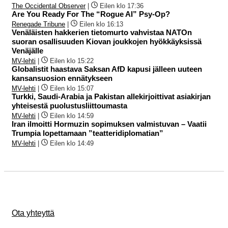
The Occidental Observer
|
Eilen klo 17:36
Are You Ready For The “Rogue AI” Psy-Op?
Renegade Tribune
|
Eilen klo 16:13
Venäläisten hakkerien tietomurto vahvistaa NATOn
suoran osallisuuden Kiovan joukkojen hyökkäyksissä
Venäjälle
MV-lehti
|
Eilen klo 15:22
Globalistit haastava Saksan AfD kapusi jälleen uuteen
kansansuosion ennätykseen
MV-lehti
|
Eilen klo 15:07
Turkki, Saudi-Arabia ja Pakistan allekirjoittivat asiakirjan
yhteisestä puolustusliittoumasta
MV-lehti
|
Eilen klo 14:59
Iran ilmoitti Hormuzin sopimuksen valmistuvan – Vaatii
Trumpia lopettamaan ”teatteridiplomatian”
MV-lehti
|
Eilen klo 14:49
Ota yhteyttä