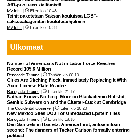
AfD-puolueen kieltämistä
MV-lehti
|
Eilen klo 10:43
Teinit pakotetaan Saksan kouluissa LGBT-
seksuaaliagendan koulutusohjelmiin
MV-lehti
|
Eilen klo 10:33
Ulkomaat
Number of Americans Not in Labor Force Reaches
Record 105.8 Million
Renegade Tribune
|
Tänään klo 00:19
Cities Are Ditching Flock, Immediately Replacing It With
Axon License Plate Readers
Renegade Tribune
|
Eilen klo 21:17
Nathan Knows Nothing: More on Blackademic Bullshit,
Semitic Subversion and the Cluster-Cuck at Cambridge
The Occidental Observer
|
Eilen klo 18:23
New Mexico Sues DOJ For Unredacted Epstein Files
Renegade Tribune
|
Eilen klo 18:15
Ben Samuels in Haaretz: America First, antisemitism
second: The dangers of Tucker Carlson formally entering
politicsI