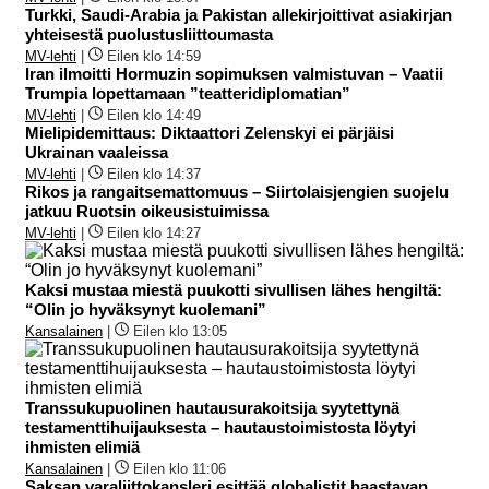
Turkki, Saudi-Arabia ja Pakistan allekirjoittivat asiakirjan
yhteisestä puolustusliittoumasta
MV-lehti
|
Eilen klo 14:59
Iran ilmoitti Hormuzin sopimuksen valmistuvan – Vaatii
Trumpia lopettamaan ”teatteridiplomatian”
MV-lehti
|
Eilen klo 14:49
Mielipidemittaus: Diktaattori Zelenskyi ei pärjäisi
Ukrainan vaaleissa
MV-lehti
|
Eilen klo 14:37
Rikos ja rangaitsemattomuus – Siirtolaisjengien suojelu
jatkuu Ruotsin oikeusistuimissa
MV-lehti
|
Eilen klo 14:27
Kaksi mustaa miestä puukotti sivullisen lähes hengiltä:
“Olin jo hyväksynyt kuolemani”
Kansalainen
|
Eilen klo 13:05
Transsukupuolinen hautausurakoitsija syytettynä
testamenttihuijauksesta – hautaustoimistosta löytyi
ihmisten elimiä
Kansalainen
|
Eilen klo 11:06
Saksan varaliittokansleri esittää globalistit haastavan