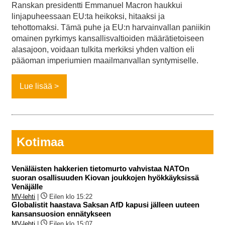
Ranskan presidentti Emmanuel Macron haukkui
linjapuheessaan EU:ta heikoksi, hitaaksi ja
tehottomaksi. Tämä puhe ja EU:n harvainvallan paniikin
omainen pyrkimys kansallisvaltioiden määrätietoiseen
alasajoon, voidaan tulkita merkiksi yhden valtion eli
pääoman imperiumien maailmanvallan syntymiselle.
Lue lisää
Kotimaa
Venäläisten hakkerien tietomurto vahvistaa NATOn
suoran osallisuuden Kiovan joukkojen hyökkäyksissä
Venäjälle
MV-lehti
|
Eilen klo 15:22
Globalistit haastava Saksan AfD kapusi jälleen uuteen
kansansuosion ennätykseen
MV-lehti
|
Eilen klo 15:07