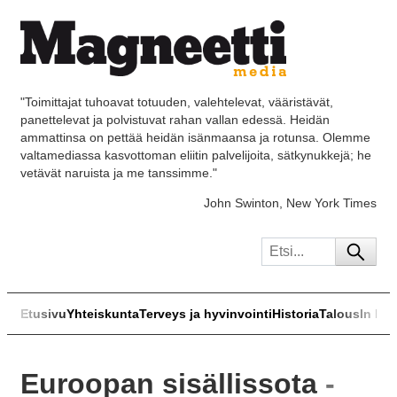
"Toimittajat tuhoavat totuuden, valehtelevat, vääristävät,
panettelevat ja polvistuvat rahan vallan edessä. Heidän
ammattinsa on pettää heidän isänmaansa ja rotunsa. Olemme
valtamediassa kasvottoman eliitin palvelijoita, sätkynukkejä; he
vetävät naruista ja me tanssimme."
John Swinton, New York Times
Etusivu
Yhteiskunta
Terveys ja hyvinvointi
Historia
Talous
In Eng
Euroopan sisällissota
-