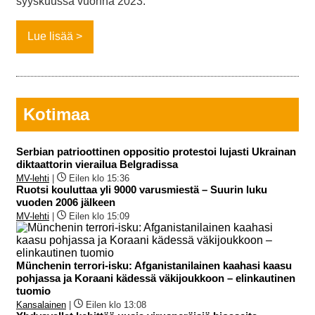
syyskuussa vuonna 2023.
Lue lisää
Kotimaa
Serbian patrioottinen oppositio protestoi lujasti Ukrainan
diktaattorin vierailua Belgradissa
MV-lehti
|
Eilen klo 15:36
Ruotsi kouluttaa yli 9000 varusmiestä – Suurin luku
vuoden 2006 jälkeen
MV-lehti
|
Eilen klo 15:09
Münchenin terrori-isku: Afganistanilainen kaahasi kaasu
pohjassa ja Koraani kädessä väkijoukkoon – elinkautinen
tuomio
Kansalainen
|
Eilen klo 13:08