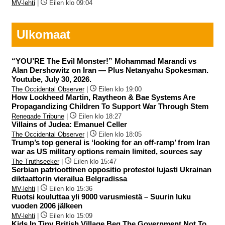
MV-lehti
|
Eilen klo 09:04
Ulkomaat
“YOU’RE The Evil Monster!” Mohammad Marandi vs
Alan Dershowitz on Iran — Plus Netanyahu Spokesman.
Youtube, July 30, 2026.
The Occidental Observer
|
Eilen klo 19:00
How Lockheed Martin, Raytheon & Bae Systems Are
Propagandizing Children To Support War Through Stem
Renegade Tribune
|
Eilen klo 18:27
Villains of Judea: Emanuel Celler
The Occidental Observer
|
Eilen klo 18:05
Trump’s top general is ‘looking for an off-ramp’ from Iran
war as US military options remain limited, sources say
The Truthseeker
|
Eilen klo 15:47
Serbian patrioottinen oppositio protestoi lujasti Ukrainan
diktaattorin vierailua Belgradissa
MV-lehti
|
Eilen klo 15:36
Ruotsi kouluttaa yli 9000 varusmiestä – Suurin luku
vuoden 2006 jälkeen
MV-lehti
|
Eilen klo 15:09
Kids In Tiny British Village Beg The Government Not To