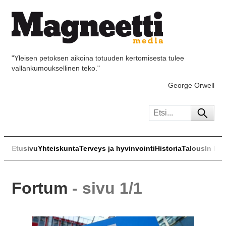
"Yleisen petoksen aikoina totuuden kertomisesta tulee
vallankumouksellinen teko."
George Orwell
Etusivu
Yhteiskunta
Terveys ja hyvinvointi
Historia
Talous
In Eng
Fortum
- sivu 1/1