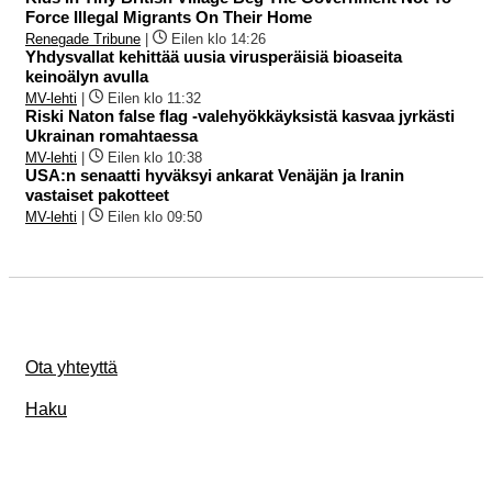
Force Illegal Migrants On Their Home
Renegade Tribune
|
Eilen klo 14:26
Yhdysvallat kehittää uusia virusperäisiä bioaseita
keinoälyn avulla
MV-lehti
|
Eilen klo 11:32
Riski Naton false flag -valehyökkäyksistä kasvaa jyrkästi
Ukrainan romahtaessa
MV-lehti
|
Eilen klo 10:38
USA:n senaatti hyväksyi ankarat Venäjän ja Iranin
vastaiset pakotteet
MV-lehti
|
Eilen klo 09:50
Ota yhteyttä
Haku