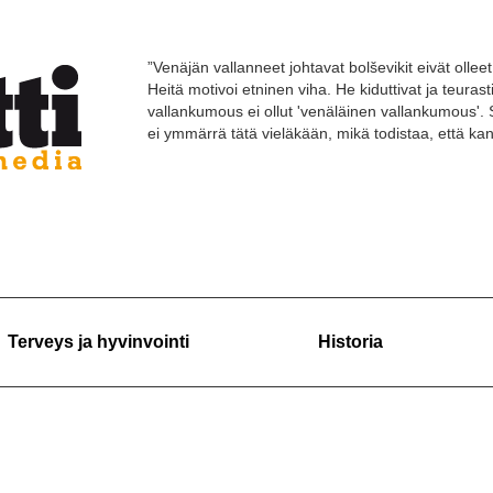
”Venäjän vallanneet johtavat bolševikit eivät olleet 
Heitä motivoi etninen viha. He kiduttivat ja teuras
vallankumous ei ollut 'venäläinen vallankumous'. 
ei ymmärrä tätä vieläkään, mikä todistaa, että k
Terveys ja hyvinvointi
Historia