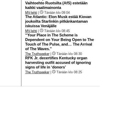
Vaihtoehto Ruotsilta (AfS) estetään
kaikki vaalimainonta
MV-lehti
|
Tänään klo 09:04
The Atlantic: Elon Musk estää Kiovan
joukoilta Starlinkin pitkänkantaman
iskuissa Venäjälle
MV-lehti
|
Tänään klo 08:45
“Your Place in The Scheme is
Dependent on Your Being Open to The
Touch of The Pulse, and… The Arrival
of The Waves.”
The Truthseeker
|
Tänään klo 08:30
RFK Jr. decertifies Kentucky organ
harvesting outfit accused of ignoring
signs of life in ‘donors’
The Truthseeker
|
Tänään klo 08:25