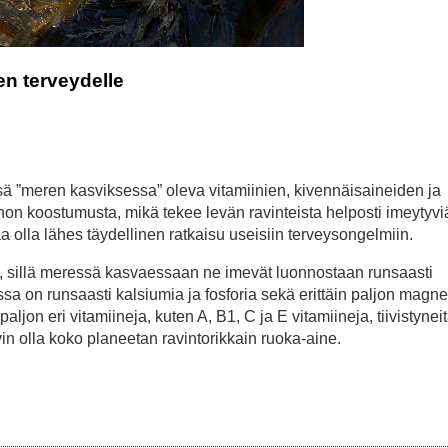
n terveydelle
ä ”meren kasviksessa” oleva vitamiinien, kivennäisaineiden ja
hon koostumusta, mikä tekee levän ravinteista helposti imeytyvi
 olla lähes täydellinen ratkaisu useisiin terveysongelmiin.
ta, sillä meressä kasvaessaan ne imevät luonnostaan runsaasti
sa on runsaasti kalsiumia ja fosforia sekä erittäin paljon magn
paljon eri vitamiineja, kuten A, B1, C ja E vitamiineja, tiivistynei
yvin olla koko planeetan ravintorikkain ruoka-aine.