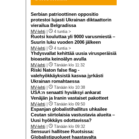
Serbian patrioottinen oppositio
protestoi lujasti Ukrainan diktaattorin
vierailua Belgradissa
MV-lehti
|
4 tuntia >
Ruotsi kouluttaa yli 9000 varusmiestä –
Suurin luku vuoden 2006 jälkeen
MV-lehti
|
4 tuntia >
Yhdysvallat kehittää uusia virusperäisiä
bioaseita keinoälyn avulla
MV-lehti
|
Tänään klo 11:32
Riski Naton false flag -
valehyökkäyksistä kasvaa jyrkästi
Ukrainan romahtaessa
MV-lehti
|
Tänään klo 10:38
USA:n senaatti hyväksyi ankarat
Venäjän ja Iranin vastaiset pakotteet
MV-lehti
|
Tänään klo 09:50
Espanjan globalistihallitus uhkailee
Ceutan siirtolaisia vastustavia alueita –
Uusi hyökkäys odottavissa?
MV-lehti
|
Tänään klo 09:32
Sensuuri hallitsee Ruotsissa:
Globalistipuolueet haastavalta