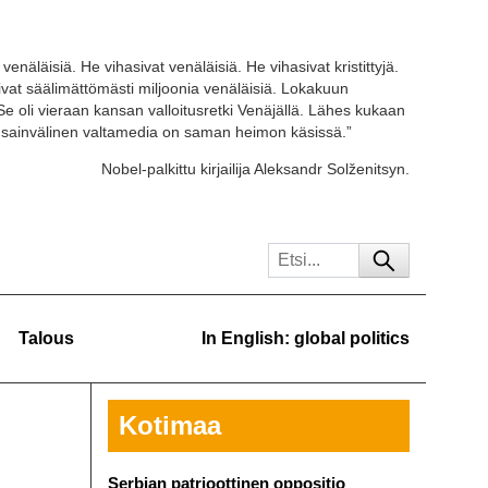
venäläisiä. He vihasivat venäläisiä. He vihasivat kristittyjä.
tivat säälimättömästi miljoonia venäläisiä. Lokakuun
Se oli vieraan kansan valloitusretki Venäjällä. Lähes kukaan
ansainvälinen valtamedia on saman heimon käsissä.”
Nobel-palkittu kirjailija Aleksandr Solženitsyn.
Talous
In English: global politics
Kotimaa
Serbian patrioottinen oppositio