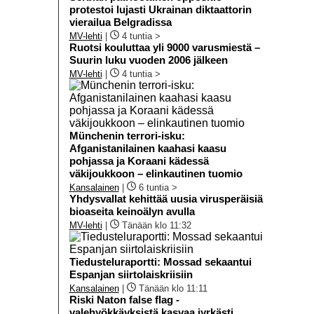
protestoi lujasti Ukrainan diktaattorin
vierailua Belgradissa
MV-lehti
|
4 tuntia >
Ruotsi kouluttaa yli 9000 varusmiestä –
Suurin luku vuoden 2006 jälkeen
MV-lehti
|
4 tuntia >
Münchenin terrori-isku:
Afganistanilainen kaahasi kaasu
pohjassa ja Koraani kädessä
väkijoukkoon – elinkautinen tuomio
Kansalainen
|
6 tuntia >
Yhdysvallat kehittää uusia virusperäisiä
bioaseita keinoälyn avulla
MV-lehti
|
Tänään klo 11:32
Tiedusteluraportti: Mossad sekaantui
Espanjan siirtolaiskriisiin
Kansalainen
|
Tänään klo 11:11
Riski Naton false flag -
valehyökkäyksistä kasvaa jyrkästi