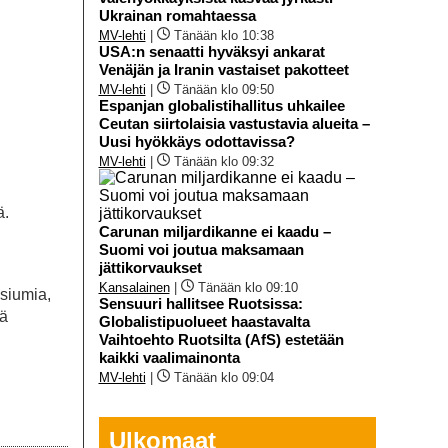
Ukrainan romahtaessa
MV-lehti
|
Tänään klo 10:38
USA:n senaatti hyväksyi ankarat
Venäjän ja Iranin vastaiset pakotteet
MV-lehti
|
Tänään klo 09:50
Espanjan globalistihallitus uhkailee
Ceutan siirtolaisia vastustavia alueita –
Uusi hyökkäys odottavissa?
MV-lehti
|
Tänään klo 09:32
ä.
Carunan miljardikanne ei kaadu –
Suomi voi joutua maksamaan
jättikorvaukset
Kansalainen
|
Tänään klo 09:10
esiumia,
Sensuuri hallitsee Ruotsissa:
tä
Globalistipuolueet haastavalta
Vaihtoehto Ruotsilta (AfS) estetään
kaikki vaalimainonta
MV-lehti
|
Tänään klo 09:04
Ulkomaat