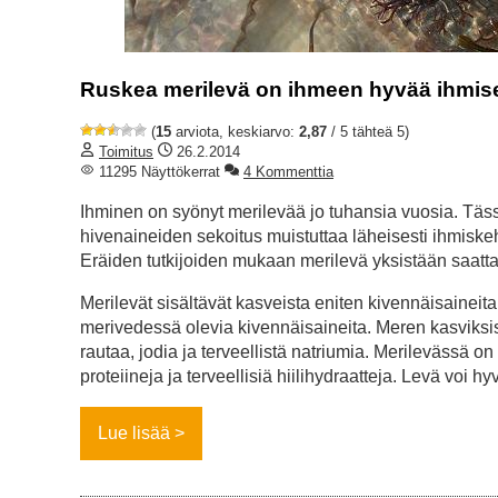
Ruskea merilevä on ihmeen hyvää ihmise
(
15
arviota, keskiarvo:
2,87
/ 5 tähteä 5)
Toimitus
26.2.2014
11295 Näyttökerrat
4 Kommenttia
Ihminen on syönyt merilevää jo tuhansia vuosia. Täss
hivenaineiden sekoitus muistuttaa läheisesti ihmiske
Eräiden tutkijoiden mukaan merilevä yksistään saattaa
Merilevät sisältävät kasveista eniten kivennäisainei
merivedessä olevia kivennäisaineita. Meren kasviksis
rautaa, jodia ja terveellistä natriumia. Merilevässä on 
proteiineja ja terveellisiä hiilihydraatteja. Levä voi h
Lue lisää