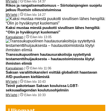
MV-lehti
|
Eilen klo 14:37
Rikos ja rangaitsemattomuus – Siirtolaisjengien suojelu
jatkuu Ruotsin oikeusistuimissa
MV-lehti
|
Eilen klo 14:27
Kaksi mustaa miestä puukotti sivullisen lähes hengiltä:
“Olin jo hyväksynyt kuolemani”
Kansalainen
|
Eilen klo 13:05
Transsukupuolinen hautausurakoitsija syytettynä
testamenttihuijauksesta – hautaustoimistosta löytyi
ihmisten elimiä
Kansalainen
|
Eilen klo 11:06
Saksan varaliittokansleri esittää globalistit haastavan
AfD-puolueen kieltämistä
MV-lehti
|
Eilen klo 10:43
Teinit pakotetaan Saksan kouluissa LGBT-
seksuaaliagendan koulutusohjelmiin
MV-lehti
|
Eilen klo 10:33
Ulkomaat