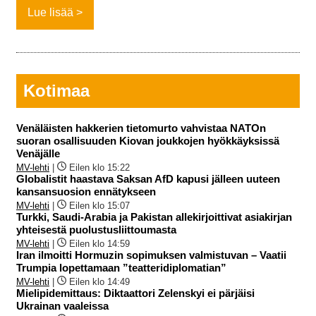
Lue lisää
Kotimaa
Venäläisten hakkerien tietomurto vahvistaa NATOn
suoran osallisuuden Kiovan joukkojen hyökkäyksissä
Venäjälle
MV-lehti
|
Eilen klo 15:22
Globalistit haastava Saksan AfD kapusi jälleen uuteen
kansansuosion ennätykseen
MV-lehti
|
Eilen klo 15:07
Turkki, Saudi-Arabia ja Pakistan allekirjoittivat asiakirjan
yhteisestä puolustusliittoumasta
MV-lehti
|
Eilen klo 14:59
Iran ilmoitti Hormuzin sopimuksen valmistuvan – Vaatii
Trumpia lopettamaan ”teatteridiplomatian”
MV-lehti
|
Eilen klo 14:49
Mielipidemittaus: Diktaattori Zelenskyi ei pärjäisi
Ukrainan vaaleissa