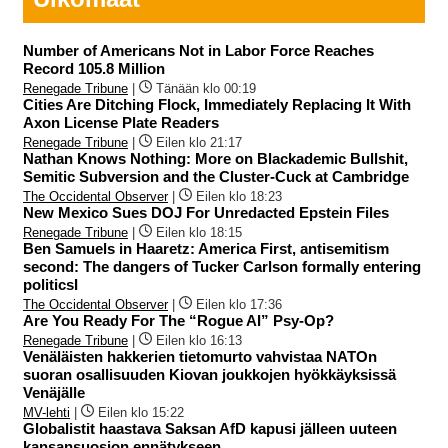
Number of Americans Not in Labor Force Reaches
Record 105.8 Million
Renegade Tribune
|
Tänään klo 00:19
Cities Are Ditching Flock, Immediately Replacing It With
Axon License Plate Readers
Renegade Tribune
|
Eilen klo 21:17
Nathan Knows Nothing: More on Blackademic Bullshit,
Semitic Subversion and the Cluster-Cuck at Cambridge
The Occidental Observer
|
Eilen klo 18:23
New Mexico Sues DOJ For Unredacted Epstein Files
Renegade Tribune
|
Eilen klo 18:15
Ben Samuels in Haaretz: America First, antisemitism
second: The dangers of Tucker Carlson formally entering
politicsI
The Occidental Observer
|
Eilen klo 17:36
Are You Ready For The “Rogue AI” Psy-Op?
Renegade Tribune
|
Eilen klo 16:13
Venäläisten hakkerien tietomurto vahvistaa NATOn
suoran osallisuuden Kiovan joukkojen hyökkäyksissä
Venäjälle
MV-lehti
|
Eilen klo 15:22
Globalistit haastava Saksan AfD kapusi jälleen uuteen
kansansuosion ennätykseen