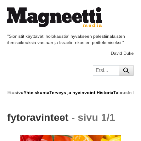
"Sionistit käyttävät 'holokaustia' hyväkseen palestiinalaisten
ihmisoikeuksia vastaan ja Israelin rikosten peittelemiseksi."
David Duke
Etusivu
Yhteiskunta
Terveys ja hyvinvointi
Historia
Talous
In Eng
fytoravinteet
- sivu 1/1