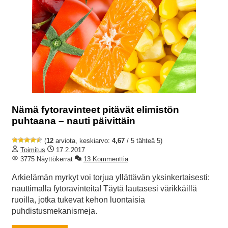
Nämä fytoravinteet pitävät elimistön
puhtaana – nauti päivittäin
(
12
arviota, keskiarvo:
4,67
/ 5 tähteä 5)
Toimitus
17.2.2017
3775 Näyttökerrat
13 Kommenttia
Arkielämän myrkyt voi torjua yllättävän yksinkertaisesti:
nauttimalla fytoravinteita! Täytä lautasesi värikkäillä
ruoilla, jotka tukevat kehon luontaisia
puhdistusmekanismeja.